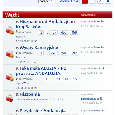
1
2
3
4
| Wątki: 95 |
Strona
1
z
4
|
Wątki
Ostatni post
Hiszpania: od Andaluzji po
napisał(a)
Franz
Kraj Basków
07.08.2026 16:54
autor wątku:
1
457
458
459
...
Franz
»
12.09.2012 16:50
Wyspy Kanaryjskie
napisał(a)
Franz
06.08.2026 18:10
autor wątku:
1
290
291
292
...
Franz
»
01.11.2010 15:42
Taka mała ALUZJA - Po
napisał(a)
Iwona
prostu ... ANDALUZJA.
23.07.2026 17:10
autor wątku:
1
13
14
15
...
mysza73
»
30.03.2026 16:26
Hiszpania
napisał(a)
DziadekJanusz
autor wątku:
sebak
» 14.06.2026 17:37
18.06.2026 20:22
Przydasie z Andaluzji...
napisał(a)
marze_na