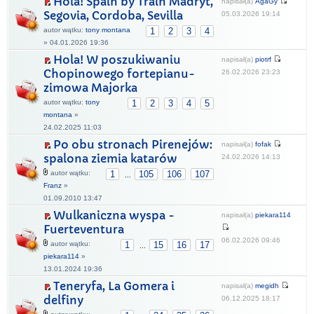
Hola! Spain by Train Madryt,
napisał(a)
AgaGy
Segovia, Cordoba, Sevilla
05.03.2026 19:14
autor wątku:
tony montana
1
2
3
4
» 04.01.2026 19:36
Hola! W poszukiwaniu
napisał(a)
piotrf
Chopinowego fortepianu-
26.02.2026 23:23
zimowa Majorka
autor wątku:
tony
1
2
3
4
5
montana
»
24.02.2025 11:03
Po obu stronach Pirenejów:
napisał(a)
fofak
spalona ziemia katarów
24.02.2026 14:13
autor wątku:
1
105
106
107
...
Franz
»
01.09.2010 13:47
Wulkaniczna wyspa -
napisał(a)
piekara114
Fuerteventura
06.02.2026 09:46
autor wątku:
1
15
16
17
...
piekara114
»
13.01.2024 19:36
Teneryfa, La Gomera i
napisał(a)
megidh
delfiny
06.12.2025 18:17