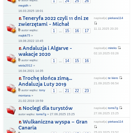
autor wątku:
1
24
25
26
...
megidh
»
16.03.2025 18:01
Teneryfa 2022 czyli 11 dni ze
napisał(a)
piekara114
zwierzętami - Michał
11.11.2025 20:20
autor wątku:
1
15
16
17
...
majkik75
»
19.08.2022 10:45
Andaluzja i Algarve -
napisał(a)
mireks
wakacje 2020
02.10.2025 03:26
autor wątku:
1
14
15
16
...
wiola2012
»
16.04.2021 14:35
Trochę słońca zimą...
napisał(a)
te kiero
Andaluzja Luty 2019
21.09.2025 06:54
autor wątku:
tony
1
21
22
23
...
montana
»
21.02.2019 19:59
Noclegi dla turystów
napisał(a)
toms7g
27.06.2025 15:25
autor wątku:
toms7g
» 27.06.2025 15:25
Wulkaniczna wyspa – Gran
napisał(a)
piekara114
Canaria
25.03.2025 23:52