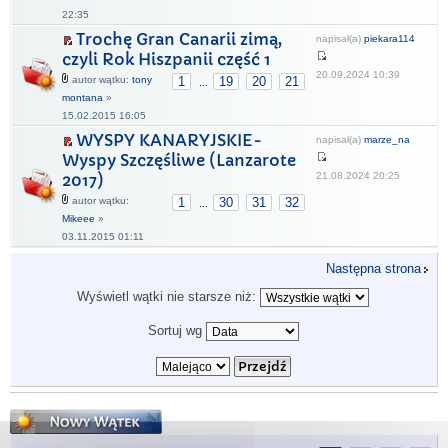
22:35
Trochę Gran Canarii zimą,
napisał(a)
piekara114
czyli Rok Hiszpanii część 1
20.09.2024 10:39
autor wątku:
tony
1
19
20
21
...
montana
»
15.02.2015 16:05
WYSPY KANARYJSKIE-
napisał(a)
marze_na
Wyspy Szczęśliwe (Lanzarote
21.08.2024 20:25
2017)
autor wątku:
1
30
31
32
...
Mikeee
»
03.11.2015 01:11
Następna strona
Wyświetl wątki nie starsze niż:
Sortuj wg
Napisz wątek