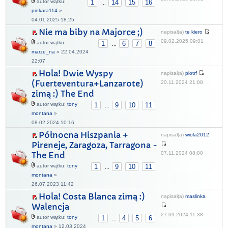
autor wątku:
1
14
15
16
...
piekara114
»
04.01.2025 18:25
Nie ma biby na Majorce ;)
napisał(a)
te kiero
09.02.2025 09:01
autor wątku:
1
6
7
8
...
marze_na
» 22.04.2024
22:07
Hola! Dwie Wyspy
napisał(a)
piotrf
(Fuerteventura+Lanzarote)
20.11.2024 21:08
zimą :) The End
autor wątku:
tony
1
9
10
11
...
montana
»
08.02.2024 10:16
Północna Hiszpania +
napisał(a)
wiola2012
Pireneje, Zaragoza, Tarragona -
07.11.2024 08:00
The End
autor wątku:
tony
1
9
10
11
...
montana
»
26.07.2023 11:42
Hola! Costa Blanca zimą :)
napisał(a)
maslinka
Walencja
27.09.2024 11:38
autor wątku:
tony
1
4
5
6
...
montana
» 12.03.2024