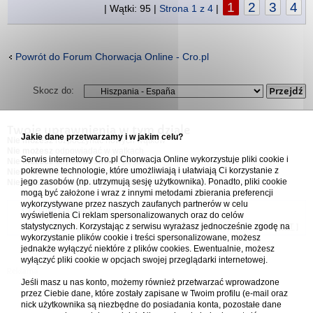
1
2
3
4
| Wątki: 95 |
Strona
1
z
4
|
Powrót do Forum Chorwacja Online - Cro.pl
Skocz do:
Twoje uprawnienia w tym dziale
Jakie dane przetwarzamy i w jakim celu?
Nie możesz
rozpoczynać nowych wątków
Nie możesz
odpowiadać w wątkach
Serwis internetowy Cro.pl Chorwacja Online wykorzystuje pliki cookie i
Nie możesz
edytować swoich postów
pokrewne technologie, które umożliwiają i ułatwiają Ci korzystanie z
Nie możesz
usuwać swoich postów
jego zasobów (np. utrzymują sesję użytkownika). Ponadto, pliki cookie
Nie możesz
dodawać załączników
mogą być założone i wraz z innymi metodami zbierania preferencji
wykorzystywane przez naszych zaufanych partnerów w celu
Forum Chorwacja Online - Cro.pl
wyświetlenia Ci reklam spersonalizowanych oraz do celów
statystycznych. Korzystając z serwisu wyrażasz jednocześnie zgodę na
Usuń ciasteczka
• Strefa czasowa: UTC + 1 (Polska - czas zimowy) [
DST
]
wykorzystanie plików cookie i treści spersonalizowane, możesz
jednakże wyłączyć niektóre z plików cookies. Ewentualnie, możesz
wyłączyć pliki cookie w opcjach swojej przeglądarki internetowej.
Jeśli masz u nas konto, możemy również przetwarzać wprowadzone
przez Ciebie dane, które zostały zapisane w Twoim profilu (e-mail oraz
nick użytkownika są niezbędne do posiadania konta, pozostałe dane