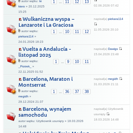
autor wątku:
te
1
11
12
13
...
02.06.2026 07:42
kiero
» 20.12.2025
15:25
Wulkaniczna wyspa –
napisał(a)
piekara114
Lanzarote i La Graciosa
11.05.2026 20:10
autor wątku:
1
10
11
12
...
piekara114
»
24.01.2026 18:23
Vuelta a Andalucía -
napisał(a)
Dawigs
listopad 2025
15.04.2026 23:48
autor wątku:
1
9
10
11
...
_Piotrek_
»
22.11.2025 01:52
Barcelona, Maraton i
napisał(a)
megidh
Montserrat
31.03.2026 21:11
autor wątku:
1
36
37
38
...
megidh
»
29.12.2024 21:37
Barcelona, wynajem
napisał(a) Użytkownik
samochodu
usunięty
18.03.2026 14:48
autor wątku: Użytkownik usunięty » 18.03.2026
14:48