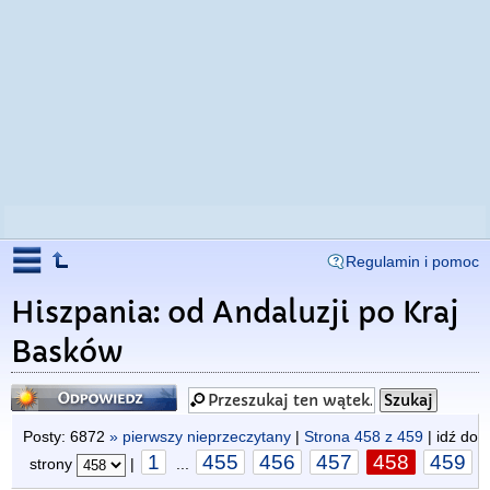
Regulamin i pomoc
Hiszpania: od Andaluzji po Kraj
Basków
Odpowiedz
Posty: 6872
» pierwszy nieprzeczytany
|
Strona
458
z
459
| idź do
1
455
456
457
458
459
strony
|
...