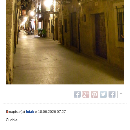
napisał(a)
fofak
» 18.06.2026 07:27
Cudnie.