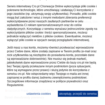
Serwis internetowy Cro.pl Chorwacja Online wykorzystuje pliki cookie i
pokrewne technologie, które umożliwiają i ułatwiają Ci korzystanie z
A - poranek
jego zasobów (np. utrzymują sesję użytkownika). Ponadto, pliki cookie
B - Santillana del Mar
mogą być założone i wraz z innymi metodami zbierania preferencji
wykorzystywane przez naszych zaufanych partnerów w celu
C - Costa Quebrada: Playa de Pedruqias, Playa de Somocueva, Uro
wyświetlenia Ci reklam spersonalizowanych oraz do celów
del Manzano
statystycznych. Korzystając z serwisu wyrażasz jednocześnie zgodę na
D - Vitoria-Gasteiz
wykorzystanie plików cookie i treści spersonalizowane, możesz
E - La Guardia
jednakże wyłączyć niektóre z plików cookies. Ewentualnie, możesz
wyłączyć pliki cookie w opcjach swojej przeglądarki internetowej.
Jeśli masz u nas konto, możemy również przetwarzać wprowadzone
przez Ciebie dane, które zostały zapisane w Twoim profilu (e-mail oraz
nick użytkownika są niezbędne do posiadania konta, pozostałe dane
napisał(a)
fofak
» 01.07.2026 16:19
są wprowadzane dobrowolnie). Nie musisz się jednak martwić,
jakiekolwiek dane wprowadzone przez Ciebie do bazy cro.pl nie będą
Sporo kilometrów.
bez Twojej zgody przekazane innym podmiotom (poza sytuacjami,
które są wymagane przez prawo) i służą jedynie do korzystania z
serwisu cro.pl. Nie odsprzedamy więc Twojego e-maila ani innej
zapisanej w profilu danej żadnemu zewnętrznemu podmiotowi.
Szczegółowe informacje znajdziesz w
polityce prywatności
oraz
Regulaminie.
napisał(a)
Franz
» 03.08.2026 16:44
ustawienia cookies
akceptuję, przejdź do serwisu
Dzień dwudziesty pierwszy