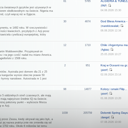
ALGIERIA & TUNEZJA
61
5765
(
PAP
)
rzecia światowych języków jest używanych w
04.08.2026 15:30
eziorem słodkowodnym na świecie. Nigeria ma
d, czyli więcej niż w Egipcie.
God Bless America - 
30
4674
(
marekkowalak
)
tynentu, w 1492 roku. W rzeczywistości
06.08.2026 12:34
ności łowieckich, przybyłych z Azji przez
wiciela cywilizacji europejskiej, który
Chile i Argentyna ma.
12
1710
(
Aglaia
)
rtin Waldseemüller. Przypisywał on
25.05.2026 10:27
u i na jego cześć nadał mu miano America.
ielloński z 1508 roku.
Kraj w Oceanii na gr.
2
951
(
piotrf
)
mitów. Australia jest domem dla 21 z 25
02.09.2024 23:14
ja kangurów wynosi obecnie prawie 50
ne hymny narodowe. Autostrada nr 1 jest
Kolory i smaki Filip...
98
14877
(
piotrf
)
do 5 oddzielnych stref czasowych, ale mają
01.08.2026 13:20
i mają najwyższe średnie IQ na świecie.
jniżej położony punkt – wybrzeże Morza
ę w Azji.
Dolomiti Spring Days.
1039
205759
(
dangol
)
j przez Zeusa, kiedy ukrywał się jako byk, a
07.08.2026 10:00
aż jej nazwa praktycznie nie zmieniła się od
w 1702 roku. Około 6 milionów lat temu