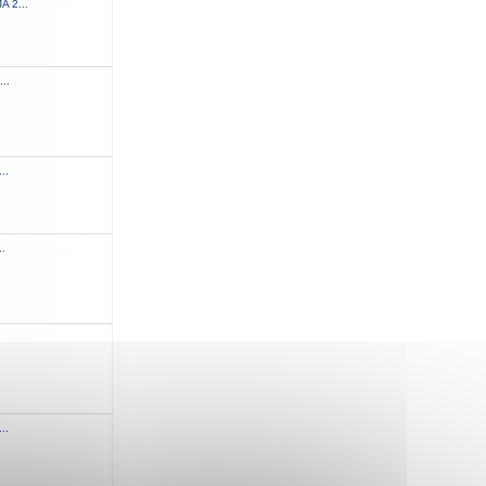
 2...
...
..
..
..