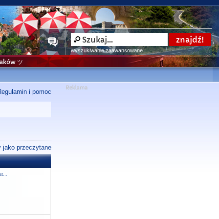
wyszukiwanie zaawansowane
niaków ツ
Regulamin i pomoc
 jako przeczytane
t...