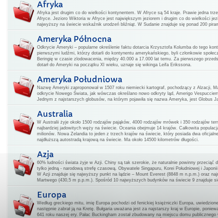
Afryka
Afryka jest drugim co do wielkości kontynentem. W Afryce są 54 kraje. Prawie jedna t
Afryce. Jezioro Wiktoria w Afryce jest największym jeziorem i drugim co do wielkości j
najwyższy na świecie wskaźnik urodzeń bliźniąt. W Sudanie znajduje się ponad 200 pirami
Ameryka Północna
Odkrycie Ameryki – popularne określenie faktu dotarcia Krzysztofa Kolumba do tego kon
pierwszymi ludźmi, którzy dotarli do kontynentu amerykańskiego, byli członkowie społecz
Beringię w czasie zlodowacenia, między 40.000 a 17.000 lat temu. Za pierwszego przedsta
dotarł do Ameryki na początku XI wieku, uznaje się wikinga Leifa Erikssona.
Ameryka Południowa
Nazwę Ameryki zaproponował w 1507 roku niemiecki kartograf, pochodzący z Alzacji, Ma
odkrycie Nowego Świata, jak wówczas określano nowo odkryty ląd, Amerigo Vespucciem
Jednym z najstarszych globusów, na którym pojawiła się nazwa Ameryka, jest Globus Jag
Australia
W Australii żyje około 1500 rodzajów pająków, 4000 rodzajów mrówek i 350 rodzajów ter
najbardziej jadowitych węży na świecie. Oceania obejmuje 14 krajów. Całkowita populac
milionów. Nowa Zelandia to jeden z trzech krajów na świecie, który posiada dwa oficjal
najdłuższą autostradą krajową na świecie. Ma około 14500 kilometrów długości.
Azja
60% ludności świata żyje w Azji. Chiny są tak szerokie, że naturalnie powinny przeciąć 
tylko jedną - narodową strefę czasową. Obywatele Singapuru, Korei Południowej i Japoni
W Azji znajduje się najwyższy punkt na lądzie – Mount Everest (8848 m n.p.m.) oraz na
Martwego (430,5 m p.p.m.). Spośród 10 najwyższych budynków na świecie 9 znajduje si
Europa
Według greckiego mitu, imię Europa pochodzi od fenickiej księżniczki Europa, uwiedzione
następnie zabrał ją na Kretę. Bułgaria uważana jest za najstarszy kraj w Europie, poniew
641 roku naszej ery. Pałac Buckingham został zbudowany na miejscu domu publicznego 