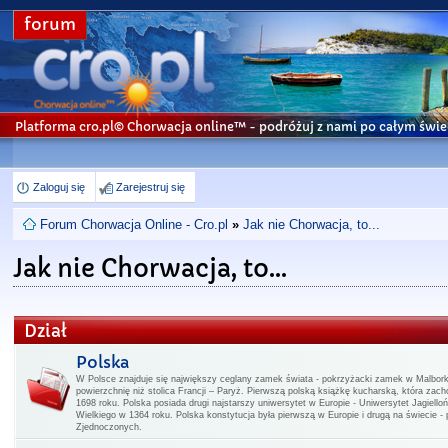
forum
Platforma cro.pl© Chorwacja online™
- podróżuj z nami po całym świe
Zaloguj się
Zarejestruj się
Forum Chorwacja Online - Cro.pl
»
Jak nie Chorwacja, to...
Jak nie Chorwacja, to...
Dział
Polska
W Polsce znajduje się największy ceglany zamek świata - pokrzyżacki zamek w Malbo
powierzchnię niż stolica Francji – Paryż. Pierwszą polską książkę kucharską, która zac
1698 roku. Polska posiada drugi najstarszy uniwersytet w Europie - Uniwersytet Jagiello
Wielkiego w 1364 roku. Polska konstytucja była pierwszą w Europie i drugą na świecie -
Zjednoczonych.