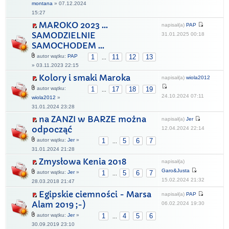
montana
» 07.12.2024
15:27
MAROKO 2023 ...
napisał(a)
PAP
SAMODZIELNIE
31.01.2025 00:18
SAMOCHODEM ...
autor wątku:
PAP
1
11
12
13
...
» 03.11.2023 22:15
Kolory i smaki Maroka
napisał(a)
wiola2012
autor wątku:
1
17
18
19
...
24.10.2024 07:11
wiola2012
»
31.01.2024 23:28
na ZANZI w BARZE można
napisał(a)
Jer
odpocząć
12.04.2024 22:14
autor wątku:
Jer
»
1
5
6
7
...
31.01.2024 21:28
Zmysłowa Kenia 2018
napisał(a)
Garo&Justa
autor wątku:
Jer
»
1
5
6
7
...
15.02.2024 21:32
28.03.2018 21:47
Egipskie ciemności - Marsa
napisał(a)
PAP
Alam 2019 ;-)
06.02.2024 19:30
autor wątku:
Jer
»
1
4
5
6
...
30.09.2019 23:10