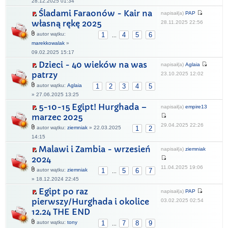
28.12.2025 01:34
Śladami Faraonów - Kair na
napisał(a)
PAP
własną rękę 2025
28.11.2025 22:56
autor wątku:
1
4
5
6
...
marekkowalak
»
09.02.2025 15:17
Dzieci - 40 wieków na was
napisał(a)
Aglaia
patrzy
23.10.2025 12:02
autor wątku:
Aglaia
1
2
3
4
5
» 27.06.2025 13:25
5-10-15 Egipt! Hurghada –
napisał(a)
empire13
marzec 2025
29.04.2025 22:26
autor wątku:
ziemniak
» 22.03.2025
1
2
14:15
Malawi i Zambia - wrzesień
napisał(a)
ziemniak
2024
11.04.2025 19:06
autor wątku:
ziemniak
1
5
6
7
...
» 18.12.2024 22:45
Egipt po raz
napisał(a)
PAP
pierwszy/Hurghada i okolice
03.02.2025 02:54
12.24 THE END
autor wątku:
tony
1
7
8
9
...