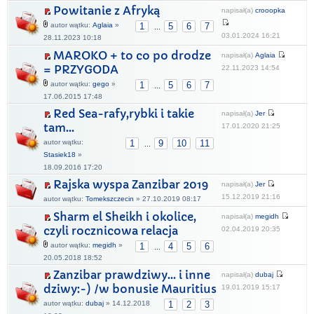
Powitanie z Afryką
napisał(a)
crooopka
autor wątku:
Aglaia
»
1
5
6
7
...
03.01.2024 16:21
28.11.2023 10:18
MAROKO + to co po drodze
napisał(a)
Aglaia
= PRZYGODA
22.11.2023 14:54
autor wątku:
gego
»
1
5
6
7
...
17.06.2015 17:48
Red Sea-rafy,rybki i takie
napisał(a)
Jer
tam...
17.01.2020 21:25
autor wątku:
1
9
10
11
...
Stasiek18
»
18.09.2016 17:20
Rajska wyspa Zanzibar 2019
napisał(a)
Jer
15.12.2019 21:16
autor wątku:
Tomekszczecin
» 27.10.2019 08:17
Sharm el Sheikh i okolice,
napisał(a)
megidh
czyli rocznicowa relacja
02.04.2019 20:35
autor wątku:
megidh
»
1
4
5
6
...
20.05.2018 18:52
Zanzibar prawdziwy... i inne
napisał(a)
dubaj
dziwy:-) /w bonusie Mauritius
19.01.2019 15:17
autor wątku:
dubaj
» 14.12.2018
1
2
3