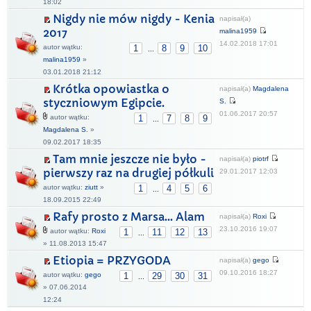
18:02
Nigdy nie mów nigdy - Kenia
napisał(a)
2017
malina1959
14.02.2018 17:01
autor wątku:
1
8
9
10
...
malina1959
»
03.01.2018 21:12
Krótka opowiastka o
napisał(a)
Magdalena
styczniowym Egipcie.
S.
01.06.2017 20:57
autor wątku:
1
7
8
9
...
Magdalena S.
»
09.02.2017 18:35
Tam mnie jeszcze nie było -
napisał(a)
piotrf
pierwszy raz na drugiej półkuli
29.01.2017 12:03
autor wątku:
ziutt
»
1
4
5
6
...
18.09.2015 22:49
Rafy prosto z Marsa... Alam
napisał(a)
Roxi
23.10.2016 19:07
autor wątku:
Roxi
1
11
12
13
...
» 11.08.2013 15:47
Etiopia = PRZYGODA
napisał(a)
gego
09.10.2016 18:27
autor wątku:
gego
1
29
30
31
...
» 07.06.2014
12:24