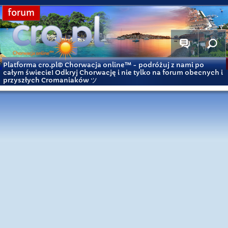
forum
Platforma cro.pl© Chorwacja online™
- podróżuj z nami po
całym świecie! Odkryj Chorwację i nie tylko na forum obecnych i
przyszłych Cromaniaków ツ