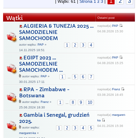
1
2
3
| Wątki: 61 |
Strona
1
z
3
|
Wątki
Ostatni post
ALGIERIA & TUNEZJA 2025 ...
napisał(a)
PAP
SAMODZIELNIE
04.08.2026 15:30
SAMOCHODEM
autor wątku:
PAP
»
1
2
3
4
14.11.2025 18:51
EGIPT 2023 ...
napisał(a)
PAP
SAMODZIELNIE
04.08.2026 15:25
SAMOCHODEM ...
autor wątku:
PAP
»
1
5
6
7
...
30.01.2025 17:11
RPA - Zimbabwe -
napisał(a)
Franz
Botswana
03.08.2026 16:45
autor wątku:
Franz
»
1
8
9
10
...
25.06.2024 18:30
Gambia i Senegal, grudzień
napisał(a)
margaret-
2025.
ka
04.01.2026 15:36
autor wątku:
1
2
3
4
5
margaret-ka
»