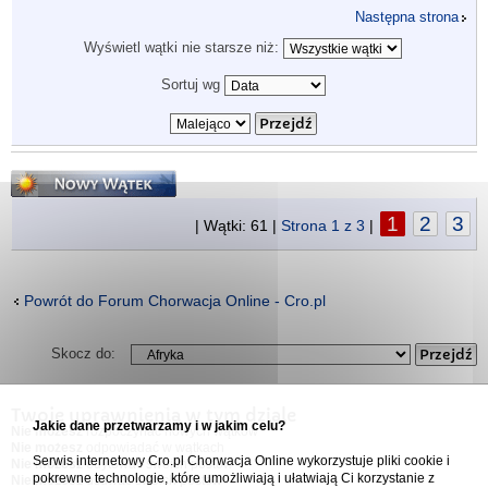
Następna strona
Wyświetl wątki nie starsze niż:
Sortuj wg
Napisz wątek
1
2
3
| Wątki: 61 |
Strona
1
z
3
|
Powrót do Forum Chorwacja Online - Cro.pl
Skocz do:
Twoje uprawnienia w tym dziale
Jakie dane przetwarzamy i w jakim celu?
Nie możesz
rozpoczynać nowych wątków
Nie możesz
odpowiadać w wątkach
Serwis internetowy Cro.pl Chorwacja Online wykorzystuje pliki cookie i
Nie możesz
edytować swoich postów
pokrewne technologie, które umożliwiają i ułatwiają Ci korzystanie z
Nie możesz
usuwać swoich postów