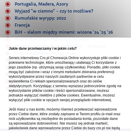
Portugalia, Madera, Azory
Wyjazd "w ciemno" - czy to możliwe?
Rumuńskie wyrypy: 2022
Francja
BiH - slalom między minami: wiosna '24 '25 '26
Klub Miłośników Półwyspu Pelješac
Objazdy autostrady w SŁOWENII - dyskusja
Jakie dane przetwarzamy i w jakim celu?
Klub Miłośników Wyspy Hvar
Serwis internetowy Cro.pl Chorwacja Online wykorzystuje pliki cookie i
Wyspy Kanaryjskie
pokrewne technologie, które umożliwiają i ułatwiają Ci korzystanie z
Grecja
jego zasobów (np. utrzymują sesję użytkownika). Ponadto, pliki cookie
mogą być założone i wraz z innymi metodami zbierania preferencji
Klub Miłośników Wyspy Pag
wykorzystywane przez naszych zaufanych partnerów w celu
Między morzem a górami: Czerwcówka 2023
wyświetlenia Ci reklam spersonalizowanych oraz do celów
statystycznych. Korzystając z serwisu wyrażasz jednocześnie zgodę na
Truchtem przez Chorwację: Mali Princ
wykorzystanie plików cookie i treści spersonalizowane, możesz
jednakże wyłączyć niektóre z plików cookies. Ewentualnie, możesz
wyłączyć pliki cookie w opcjach swojej przeglądarki internetowej.
Jeśli masz u nas konto, możemy również przetwarzać wprowadzone
przez Ciebie dane, które zostały zapisane w Twoim profilu (e-mail oraz
nick użytkownika są niezbędne do posiadania konta, pozostałe dane
są wprowadzane dobrowolnie). Nie musisz się jednak martwić,
jakiekolwiek dane wprowadzone przez Ciebie do bazy cro.pl nie będą