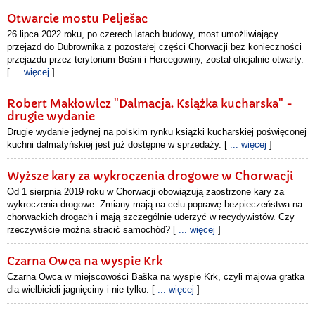
Otwarcie mostu Pelješac
26 lipca 2022 roku, po czerech latach budowy, most umożliwiający
przejazd do Dubrownika z pozostałej części Chorwacji bez konieczności
przejazdu przez terytorium Bośni i Hercegowiny, został oficjalnie otwarty.
[
... więcej
]
Robert Makłowicz "Dalmacja. Książka kucharska" -
drugie wydanie
Drugie wydanie jedynej na polskim rynku książki kucharskiej poświęconej
kuchni dalmatyńskiej jest już dostępne w sprzedaży. [
... więcej
]
Wyższe kary za wykroczenia drogowe w Chorwacji
Od 1 sierpnia 2019 roku w Chorwacji obowiązują zaostrzone kary za
wykroczenia drogowe. Zmiany mają na celu poprawę bezpieczeństwa na
chorwackich drogach i mają szczególnie uderzyć w recydywistów. Czy
rzeczywiście można stracić samochód? [
... więcej
]
Czarna Owca na wyspie Krk
Czarna Owca w miejscowości Baška na wyspie Krk, czyli majowa gratka
dla wielbicieli jagnięciny i nie tylko. [
... więcej
]