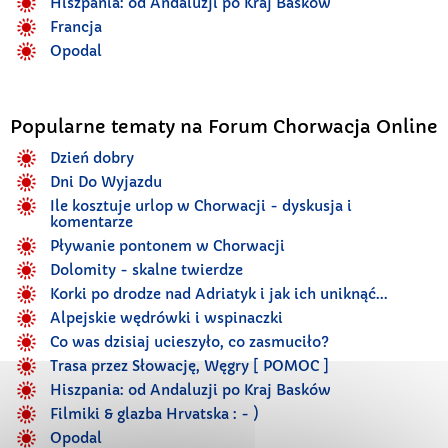
Hiszpania: od Andaluzji po Kraj Basków
Francja
Opodal
Popularne tematy na Forum Chorwacja Online
Dzień dobry
Dni Do Wyjazdu
Ile kosztuje urlop w Chorwacji - dyskusja i
komentarze
Pływanie pontonem w Chorwacji
Dolomity - skalne twierdze
Korki po drodze nad Adriatyk i jak ich uniknąć...
Alpejskie wędrówki i wspinaczki
Co was dzisiaj ucieszyło, co zasmuciło?
Trasa przez Słowację, Węgry [ POMOC ]
Hiszpania: od Andaluzji po Kraj Basków
Filmiki & glazba Hrvatska : - )
Opodal