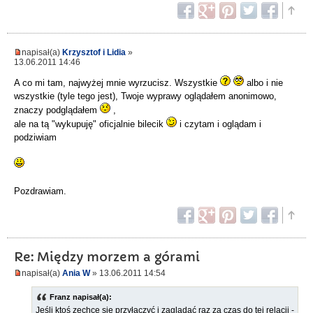
napisał(a)
Krzysztof i Lidia
»
13.06.2011 14:46
A co mi tam, najwyżej mnie wyrzucisz. Wszystkie
albo i nie
wszystkie (tyle tego jest), Twoje wyprawy oglądałem anonimowo,
znaczy podglądałem
,
ale na tą "wykupuję" oficjalnie bilecik
i czytam i oglądam i
podziwiam
Pozdrawiam.
Re: Między morzem a górami
napisał(a)
Ania W
» 13.06.2011 14:54
Franz napisał(a):
Jeśli ktoś zechce się przyłączyć i zaglądać raz za czas do tej relacji -