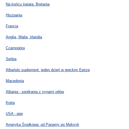
Na końcu świata: Bretania
Hiszpania
Francja
Anglia, Walia, Irlandia
Czarnogóra
Serbia
Albański suplement: jeden dzień w greckim Epirze
Macedonia
Albania - spotkania z synami orłów
Kreta
USA - ppp
Ameryka Środkowa: od Panamy po Meksyk