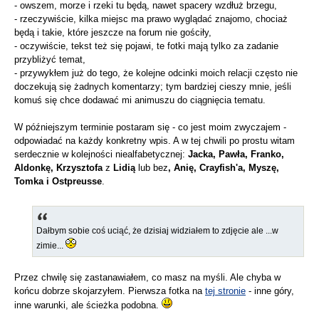
- owszem, morze i rzeki tu będą, nawet spacery wzdłuż brzegu,
- rzeczywiście, kilka miejsc ma prawo wyglądać znajomo, chociaż
będą i takie, które jeszcze na forum nie gościły,
- oczywiście, tekst też się pojawi, te fotki mają tylko za zadanie
przybliżyć temat,
- przywykłem już do tego, że kolejne odcinki moich relacji często nie
doczekują się żadnych komentarzy; tym bardziej cieszy mnie, jeśli
komuś się chce dodawać mi animuszu do ciągnięcia tematu.
W późniejszym terminie postaram się - co jest moim zwyczajem -
odpowiadać na każdy konkretny wpis. A w tej chwili po prostu witam
serdecznie w kolejności niealfabetycznej:
Jacka, Pawła, Franko,
Aldonkę, Krzysztofa
z
Lidią
lub bez
, Anię, Crayfish'a, Myszę,
Tomka i Ostpreusse
.
Dałbym sobie coś uciąć, że dzisiaj widziałem to zdjęcie ale ...w
zimie...
Przez chwilę się zastanawiałem, co masz na myśli. Ale chyba w
końcu dobrze skojarzyłem. Pierwsza fotka na
tej stronie
- inne góry,
inne warunki, ale ścieżka podobna.