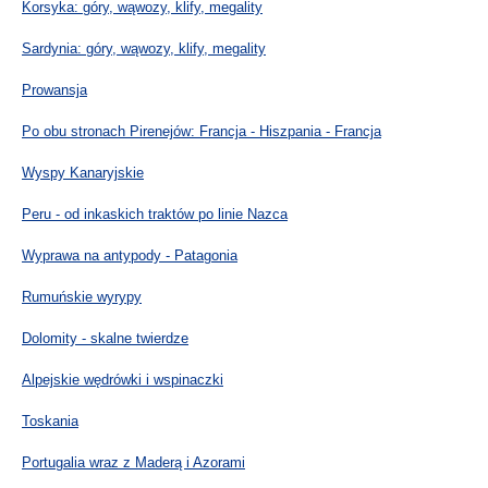
Korsyka: góry, wąwozy, klify, megality
Sardynia: góry, wąwozy, klify, megality
Prowansja
Po obu stronach Pirenejów: Francja - Hiszpania - Francja
Wyspy Kanaryjskie
Peru - od inkaskich traktów po linie Nazca
Wyprawa na antypody - Patagonia
Rumuńskie wyrypy
Dolomity - skalne twierdze
Alpejskie wędrówki i wspinaczki
Toskania
Portugalia wraz z Maderą i Azorami