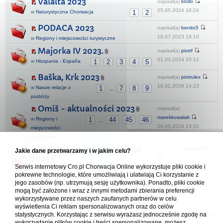
Valalta 2023
napisał(a)
krollo
25.05.2024 16:24
w
Naturystyczna Chorwacja
1
2
PODACA 2023
napisał(a)
benito5
19.07.2023 19:10
w
Regiony i miejscowości turystyczne
Majorka IV 2023.
napisał(a)
piotrf
01.03.2024 20:12
w
Hiszpania - España
1
2
3
4
5
Baška, Krk 2023
napisał(a)
piotrulex
16.02.2026 14:23
w
Nasze relacje z
1
7
8
9
...
podróży
Omiš - aktualności 2023
napisał(a)
marekkowalak
w
Regiony i
1
44
45
46
...
29.05.2024 23:32
miejscowości
turystyczne
Kalendarze ścienne Cro.pl
napisał(a)
lawenda80
Jakie dane przetwarzamy i w jakim celu?
2023
Serwis internetowy Cro.pl Chorwacja Online wykorzystuje pliki cookie i
26.12.2022 20:53
w
Rozmowy o
1
9
10
11
...
pokrewne technologie, które umożliwiają i ułatwiają Ci korzystanie z
turystyce i nie tylko
jego zasobów (np. utrzymują sesję użytkownika). Ponadto, pliki cookie
mogą być założone i wraz z innymi metodami zbierania preferencji
wykorzystywane przez naszych zaufanych partnerów w celu
Forum Chorwacja Online - Cro.pl
wyświetlenia Ci reklam spersonalizowanych oraz do celów
statystycznych. Korzystając z serwisu wyrażasz jednocześnie zgodę na
Usuń ciasteczka
• Strefa czasowa: UTC + 1 (Polska - czas zimowy) [
DST
]
wykorzystanie plików cookie i treści spersonalizowane, możesz