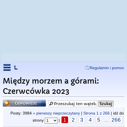
Regulamin i pomoc
Między morzem a górami:
Czerwcówka 2023
Odpowiedz
Posty: 3984
» pierwszy nieprzeczytany
|
Strona
1
z
266
| idź do
1
2
3
4
5
266
strony
|
...