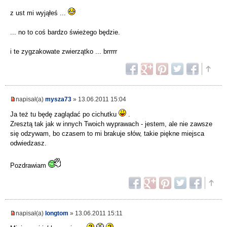
z ust mi wyjąłeś ...
... no to coś bardzo świeżego będzie.
i te zygzakowate zwierzątko ... brrrrr
napisał(a)
mysza73
» 13.06.2011 15:04
Ja też tu będę zaglądać po cichutku
.
Zresztą tak jak w innych Twoich wyprawach - jestem, ale nie zawsze
się odzywam, bo czasem to mi brakuje słów, takie piękne miejsca
odwiedzasz.
Pozdrawiam
napisał(a)
longtom
» 13.06.2011 15:11