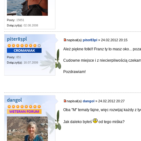
Posty:
15651
Dołączył(a):
02.08.2008
piter83pl
napisał(a)
piter83pl
» 24.02.2012 20:15
Ależ piękne fotki!! Franz ty to masz oko... poz
Posty:
651
Cudowne miejsce i z niecierpliwością czekam 
Dołączył(a):
16.07.2009
Pozdrawiam!
dangol
napisał(a)
dangol
» 24.02.2012 20:27
Oba "M" tematy fajne, więc rozwijaj każdy z 
Jak daleko byłeś
od tego miśka?