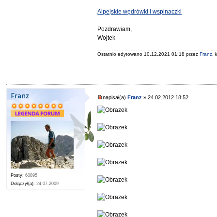
Alpejskie wędrówki i wspinaczki
Pozdrawiam,
Wojtek
Ostatnio edytowano 10.12.2021 01:18 przez
Franz
, 
Franz
napisał(a)
Franz
» 24.02.2012 18:52
Posty:
60895
Dołączył(a):
24.07.2009