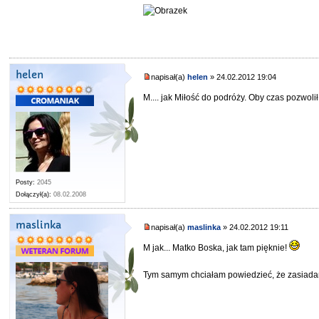
helen
napisał(a)
helen
» 24.02.2012 19:04
M.... jak Miłość do podróży. Oby czas pozwolił
Posty:
2045
Dołączył(a):
08.02.2008
maslinka
napisał(a)
maslinka
» 24.02.2012 19:11
M jak... Matko Boska, jak tam pięknie!
Tym samym chciałam powiedzieć, że zasiadam