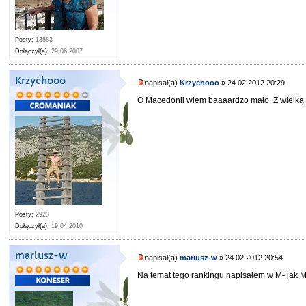
Posty:
13883
Dołączył(a):
29.06.2007
Krzychooo
napisał(a)
Krzychooo
» 24.02.2012 20:29
O Macedonii wiem baaaardzo mało. Z wielką 
Posty:
2923
Dołączył(a):
19.04.2010
mariusz-w
napisał(a)
mariusz-w
» 24.02.2012 20:54
Na temat tego rankingu napisałem w M- jak 