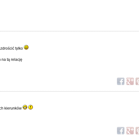
azdrościć tylko
na tą relację
tych kierunków