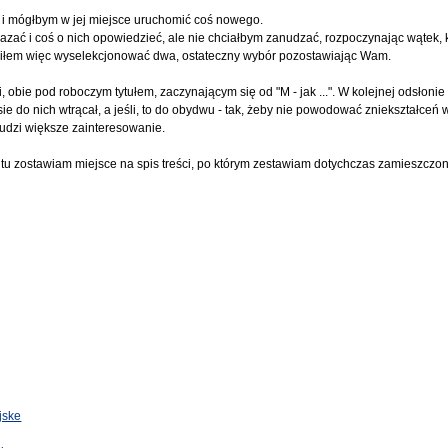
um i mógłbym w jej miejsce uruchomić coś nowego.
azać i coś o nich opowiedzieć, ale nie chciałbym zanudzać, rozpoczynając wątek, 
wiłem więc wyselekcjonować dwa, ostateczny wybór pozostawiając Wam.
obie pod roboczym tytułem, zaczynającym się od "M - jak ...". W kolejnej odsłonie 
ie do nich wtrącał, a jeśli, to do obydwu - tak, żeby nie powodować zniekształceń
budzi większe zainteresowanie.
 tu zostawiam miejsce na spis treści, po którym zestawiam dotychczas zamieszczon
jske