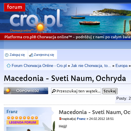
forum
Platforma cro.pl© Chorwacja online™
- podróżuj z nami po całym świe
Zaloguj się
Zarejestruj się
Forum Chorwacja Online - Cro.pl
»
Jak nie Chorwacja, to...
»
Europa
»
Macedonia - Sveti Naum, Ochryda
Odpowiedz
Posty: 
Franz
Macedonia - Sveti Naum, O
napisał(a)
Franz
» 24.02.2012 18:51
Hejjj!