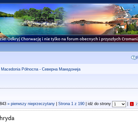
cie! Odkryj Chorwację i nie tylko na forum obecnych i przyszłych Croma
Macedonia Północna - Северна Македонија
2843
» pierwszy nieprzeczytany
|
Strona
1
z
190
| idź do strony
|
1
2
chryda