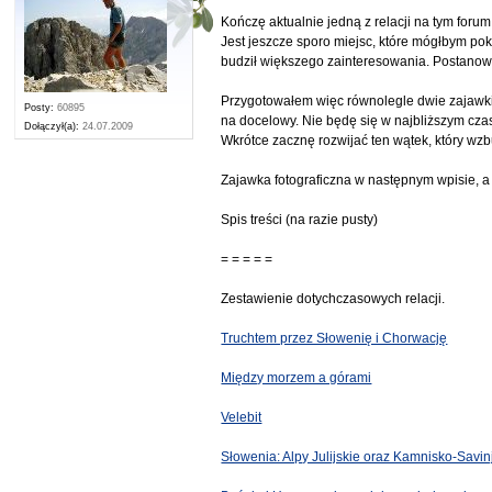
Kończę aktualnie jedną z relacji na tym for
Jest jeszcze sporo miejsc, które mógłbym pok
budził większego zainteresowania. Postano
Przygotowałem więc równolegle dwie zajawki, 
Posty:
60895
na docelowy. Nie będę się w najbliższym czas
Dołączył(a):
24.07.2009
Wkrótce zacznę rozwijać ten wątek, który wz
Zajawka fotograficzna w następnym wpisie, a
Spis treści (na razie pusty)
= = = = =
Zestawienie dotychczasowych relacji.
Truchtem przez Słowenię i Chorwację
Między morzem a górami
Velebit
Słowenia: Alpy Julijskie oraz Kamnisko-Savin