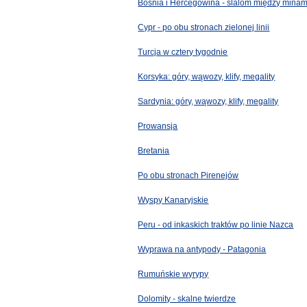
Bośnia i Hercegowina - slalom między minam
Cypr - po obu stronach zielonej linii
Turcja w cztery tygodnie
Korsyka: góry, wąwozy, klify, megality
Sardynia: góry, wąwozy, klify, megality
Prowansja
Bretania
Po obu stronach Pirenejów
Wyspy Kanaryjskie
Peru - od inkaskich traktów po linie Nazca
Wyprawa na antypody - Patagonia
Rumuńskie wyrypy
Dolomity - skalne twierdze