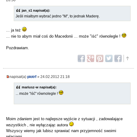
jan_s1 napisał(a):
Jeśli miałbym wybrać jedno "M", to jednak Maderę.
... ja też
... nie to abym miał coś do Macedonii ... może "iść" równolegle !
Pozdrawiam.
napisał(a)
piotrf
» 24.02.2012 21:18
mariusz-w napisał(a):
... może "iść" równolegle !
Moim zdaniem jest to najlepsze wyjście z sytuacji , zadowalające
wszystkich , nie wyłączając autora
Wszyscy wiemy jak lubisz sprawiać nam przyjemność swoimi
relacjami . . .