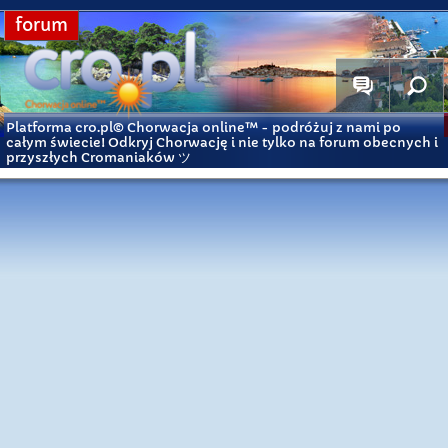
forum
Platforma cro.pl© Chorwacja online™
- podróżuj z nami po
całym świecie! Odkryj Chorwację i nie tylko na forum obecnych i
przyszłych Cromaniaków ツ