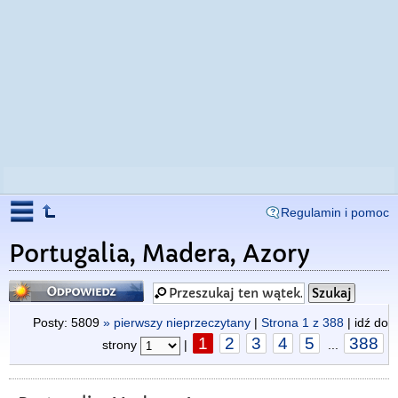
Regulamin i pomoc
Portugalia, Madera, Azory
Odpowiedz
Posty: 5809
» pierwszy nieprzeczytany
|
Strona
1
z
388
| idź do
1
2
3
4
5
388
strony
|
...