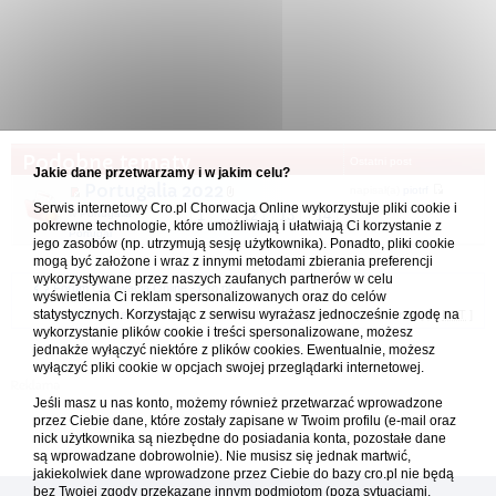
Podobne tematy
Ostatni post
Jakie dane przetwarzamy i w jakim celu?
Portugalia 2022
napisał(a)
piotrf
Serwis internetowy Cro.pl Chorwacja Online wykorzystuje pliki cookie i
27.10.2023 22:12
w
Portugalia -
1
12
13
14
...
pokrewne technologie, które umożliwiają i ułatwiają Ci korzystanie z
Portugal
jego zasobów (np. utrzymują sesję użytkownika). Ponadto, pliki cookie
mogą być założone i wraz z innymi metodami zbierania preferencji
wykorzystywane przez naszych zaufanych partnerów w celu
Forum Chorwacja Online - Cro.pl
wyświetlenia Ci reklam spersonalizowanych oraz do celów
statystycznych. Korzystając z serwisu wyrażasz jednocześnie zgodę na
Usuń ciasteczka
• Strefa czasowa: UTC + 1 (Polska - czas zimowy) [
DST
]
wykorzystanie plików cookie i treści spersonalizowane, możesz
jednakże wyłączyć niektóre z plików cookies. Ewentualnie, możesz
wyłączyć pliki cookie w opcjach swojej przeglądarki internetowej.
Jeśli masz u nas konto, możemy również przetwarzać wprowadzone
przez Ciebie dane, które zostały zapisane w Twoim profilu (e-mail oraz
nick użytkownika są niezbędne do posiadania konta, pozostałe dane
są wprowadzane dobrowolnie). Nie musisz się jednak martwić,
jakiekolwiek dane wprowadzone przez Ciebie do bazy cro.pl nie będą
bez Twojej zgody przekazane innym podmiotom (poza sytuacjami,