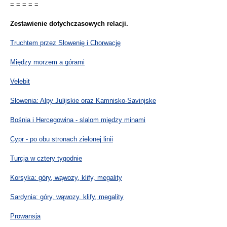
= = = = =
Zestawienie dotychczasowych relacji.
Truchtem przez Słowenię i Chorwację
Między morzem a górami
Velebit
Słowenia: Alpy Julijskie oraz Kamnisko-Savinjske
Bośnia i Hercegowina - slalom między minami
Cypr - po obu stronach zielonej linii
Turcja w cztery tygodnie
Korsyka: góry, wąwozy, klify, megality
Sardynia: góry, wąwozy, klify, megality
Prowansja