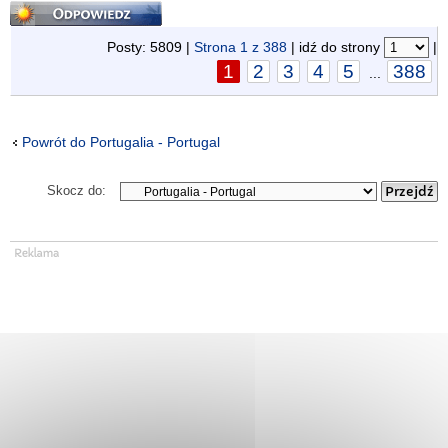
Odpowiedz
Posty: 5809 |
Strona
1
z
388
| idź do strony
|
1
2
3
4
5
388
...
Powrót do Portugalia - Portugal
Skocz do: