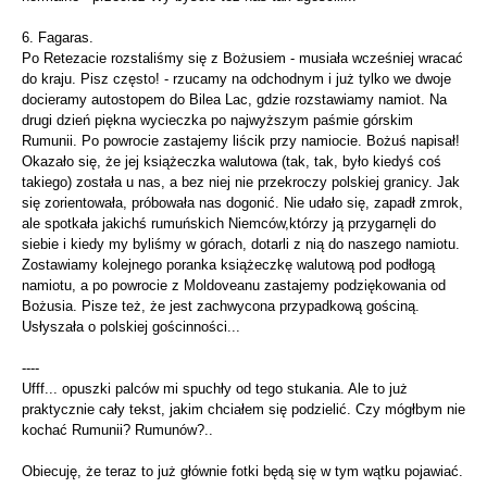
6. Fagaras.
Po Retezacie rozstaliśmy się z Bożusiem - musiała wcześniej wracać
do kraju. Pisz często! - rzucamy na odchodnym i już tylko we dwoje
docieramy autostopem do Bilea Lac, gdzie rozstawiamy namiot. Na
drugi dzień piękna wycieczka po najwyższym paśmie górskim
Rumunii. Po powrocie zastajemy liścik przy namiocie. Bożuś napisał!
Okazało się, że jej książeczka walutowa (tak, tak, było kiedyś coś
takiego) została u nas, a bez niej nie przekroczy polskiej granicy. Jak
się zorientowała, próbowała nas dogonić. Nie udało się, zapadł zmrok,
ale spotkała jakichś rumuńskich Niemców,którzy ją przygarnęli do
siebie i kiedy my byliśmy w górach, dotarli z nią do naszego namiotu.
Zostawiamy kolejnego poranka książeczkę walutową pod podłogą
namiotu, a po powrocie z Moldoveanu zastajemy podziękowania od
Bożusia. Pisze też, że jest zachwycona przypadkową gościną.
Usłyszała o polskiej gościnności...
----
Ufff... opuszki palców mi spuchły od tego stukania. Ale to już
praktycznie cały tekst, jakim chciałem się podzielić. Czy mógłbym nie
kochać Rumunii? Rumunów?..
Obiecuję, że teraz to już głównie fotki będą się w tym wątku pojawiać.