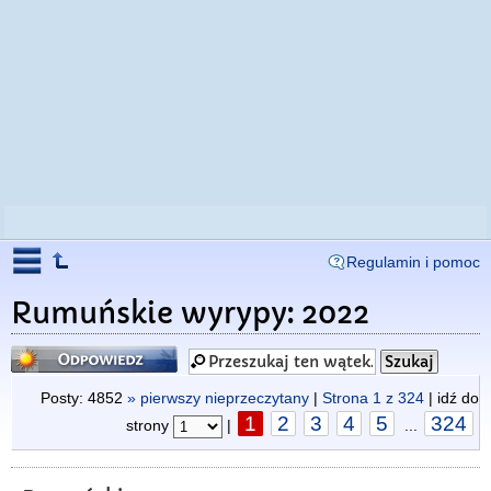
Regulamin i pomoc
Rumuńskie wyrypy: 2022
Odpowiedz
Posty: 4852
» pierwszy nieprzeczytany
|
Strona
1
z
324
| idź do
1
2
3
4
5
324
strony
|
...