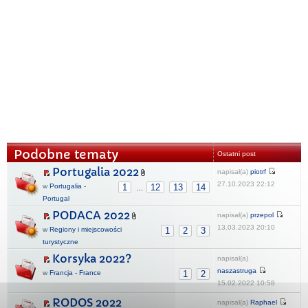
Podobne tematy
Ostatni post
Portugalia 2022
napisał(a)
piotrf
27.10.2023 22:12
w
Portugalia -
1
12
13
14
...
Portugal
PODACA 2022
napisał(a)
przepol
13.03.2023 20:10
w
Regiony i miejscowości
1
2
3
turystyczne
Korsyka 2022?
napisał(a)
naszastruga
w
Francja - France
1
2
15.02.2022 10:58
RODOS 2022
napisał(a)
Raphael