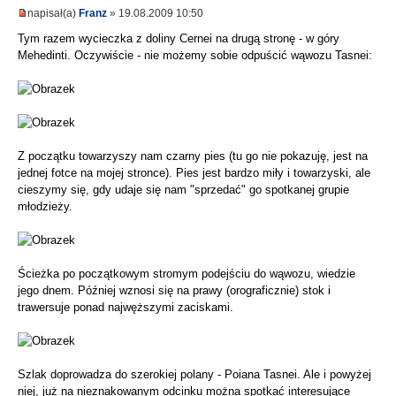
napisał(a)
Franz
» 19.08.2009 10:50
Tym razem wycieczka z doliny Cernei na drugą stronę - w góry
Mehedinti. Oczywiście - nie możemy sobie odpuścić wąwozu Tasnei:
Z początku towarzyszy nam czarny pies (tu go nie pokazuję, jest na
jednej fotce na mojej stronce). Pies jest bardzo miły i towarzyski, ale
cieszymy się, gdy udaje się nam "sprzedać" go spotkanej grupie
młodzieży.
Ścieżka po początkowym stromym podejściu do wąwozu, wiedzie
jego dnem. Później wznosi się na prawy (orograficznie) stok i
trawersuje ponad najwęższymi zaciskami.
Szlak doprowadza do szerokiej polany - Poiana Tasnei. Ale i powyżej
niej, już na nieznakowanym odcinku można spotkać interesujące