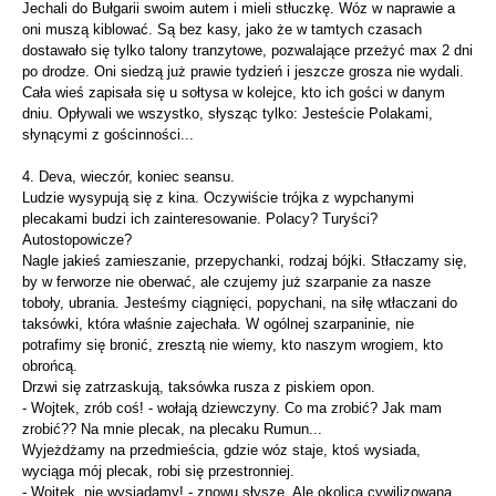
Jechali do Bułgarii swoim autem i mieli stłuczkę. Wóz w naprawie a
oni muszą kiblować. Są bez kasy, jako że w tamtych czasach
dostawało się tylko talony tranzytowe, pozwalające przeżyć max 2 dni
po drodze. Oni siedzą już prawie tydzień i jeszcze grosza nie wydali.
Cała wieś zapisała się u sołtysa w kolejce, kto ich gości w danym
dniu. Opływali we wszystko, słysząc tylko: Jesteście Polakami,
słynącymi z gościnności...
4. Deva, wieczór, koniec seansu.
Ludzie wysypują się z kina. Oczywiście trójka z wypchanymi
plecakami budzi ich zainteresowanie. Polacy? Turyści?
Autostopowicze?
Nagle jakieś zamieszanie, przepychanki, rodzaj bójki. Stłaczamy się,
by w ferworze nie oberwać, ale czujemy już szarpanie za nasze
toboły, ubrania. Jesteśmy ciągnięci, popychani, na siłę wtłaczani do
taksówki, która właśnie zajechała. W ogólnej szarpaninie, nie
potrafimy się bronić, zresztą nie wiemy, kto naszym wrogiem, kto
obrońcą.
Drzwi się zatrzaskują, taksówka rusza z piskiem opon.
- Wojtek, zrób coś! - wołają dziewczyny. Co ma zrobić? Jak mam
zrobić?? Na mnie plecak, na plecaku Rumun...
Wyjeżdżamy na przedmieścia, gdzie wóz staje, ktoś wysiada,
wyciąga mój plecak, robi się przestronniej.
- Wojtek, nie wysiadamy! - znowu słyszę. Ale okolica cywilizowana,