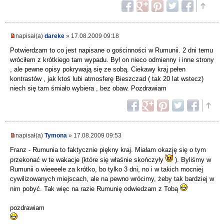
napisał(a)
dareke
» 17.08.2009 09:18
Potwierdzam to co jest napisane o gościnności w Rumunii. 2 dni temu
wróciłem z krótkiego tam wypadu. Był on nieco odmienny i inne strony
, ale pewne opisy pokrywają się ze sobą. Ciekawy kraj pełen
kontrastów , jak ktoś lubi atmosferę Bieszczad ( tak 20 lat wstecz)
niech się tam śmiało wybiera , bez obaw. Pozdrawiam
napisał(a)
Tymona
» 17.08.2009 09:53
Franz - Rumunia to faktycznie piękny kraj. Miałam okazję się o tym
przekonać w te wakacje (które się właśnie skończyły
). Byliśmy w
Rumunii o wieeeele za krótko, bo tylko 3 dni, no i w takich mocniej
cywilizowanych miejscach, ale na pewno wrócimy, żeby tak bardziej w
nim pobyć. Tak więc na razie Rumunię odwiedzam z Tobą
pozdrawiam