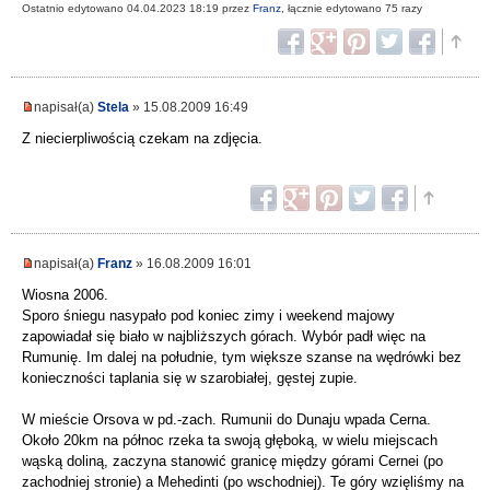
Ostatnio edytowano 04.04.2023 18:19 przez
Franz
, łącznie edytowano 75 razy
napisał(a)
Stela
» 15.08.2009 16:49
Z niecierpliwością czekam na zdjęcia.
napisał(a)
Franz
» 16.08.2009 16:01
Wiosna 2006.
Sporo śniegu nasypało pod koniec zimy i weekend majowy
zapowiadał się biało w najbliższych górach. Wybór padł więc na
Rumunię. Im dalej na południe, tym większe szanse na wędrówki bez
konieczności taplania się w szarobiałej, gęstej zupie.
W mieście Orsova w pd.-zach. Rumunii do Dunaju wpada Cerna.
Około 20km na północ rzeka ta swoją głęboką, w wielu miejscach
wąską doliną, zaczyna stanowić granicę między górami Cernei (po
zachodniej stronie) a Mehedinti (po wschodniej). Te góry wzięliśmy na