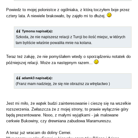
Powiedz to mojej polonistce z ogólniaka, z którą toczyłem boje przez
cztery lata. A niewiele brakowało, by zajęło mi to dłużej.
Tymona napisał(a):
Szkoda, że nie napiszesz relacji z Turcji bo ilość miejsc, w których
tam byliście właśnie powaliła mnie na kolana.
Teraz też żałuję, że nie pomyślałem wtedy o sporządzeniu notatek do
późniejszej relacji. Może za następnym razem...
adamk3 napisał(a):
(Franz mam nadzieję, że się nie obrazisz za wtrętactwo )
Jest mi miło, że wątek budzi zainteresowanie i cieszę się na wszelkie
rozszerzenia. Zwłaszcza że z mojej strony, to prawie wyłącznie góry
będą prezentowane. Nooo, z małymi wyjątkami - jak malowane
cerkwie Bukowiny, czy drewniana zabudowa Maramureszu.
A teraz już wracam do doliny Cernei.