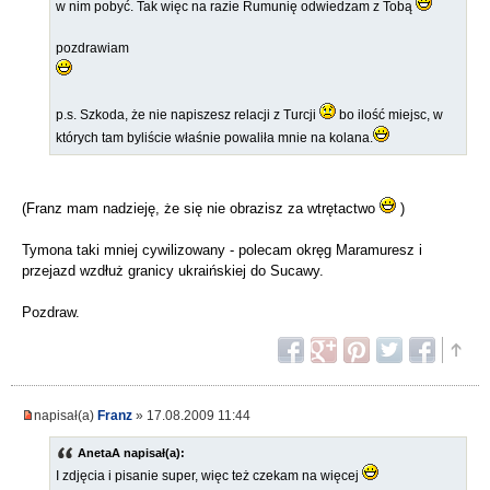
w nim pobyć. Tak więc na razie Rumunię odwiedzam z Tobą
pozdrawiam
p.s. Szkoda, że nie napiszesz relacji z Turcji
bo ilość miejsc, w
których tam byliście właśnie powaliła mnie na kolana.
(Franz mam nadzieję, że się nie obrazisz za wtrętactwo
)
Tymona taki mniej cywilizowany - polecam okręg Maramuresz i
przejazd wzdłuż granicy ukraińskiej do Sucawy.
Pozdraw.
napisał(a)
Franz
» 17.08.2009 11:44
AnetaA napisał(a):
I zdjęcia i pisanie super, więc też czekam na więcej