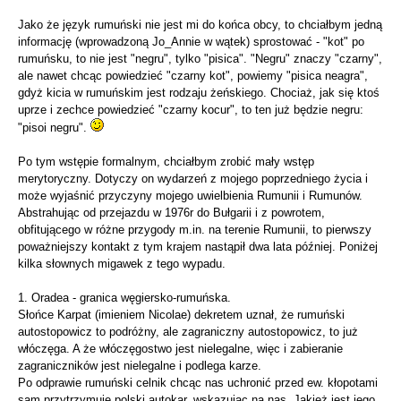
Jako że język rumuński nie jest mi do końca obcy, to chciałbym jedną
informację (wprowadzoną Jo_Annie w wątek) sprostować - "kot" po
rumuńsku, to nie jest "negru", tylko "pisica". "Negru" znaczy "czarny",
ale nawet chcąc powiedzieć "czarny kot", powiemy "pisica neagra",
gdyż kicia w rumuńskim jest rodzaju żeńskiego. Chociaż, jak się ktoś
uprze i zechce powiedzieć "czarny kocur", to ten już będzie negru:
"pisoi negru".
Po tym wstępie formalnym, chciałbym zrobić mały wstęp
merytoryczny. Dotyczy on wydarzeń z mojego poprzedniego życia i
może wyjaśnić przyczyny mojego uwielbienia Rumunii i Rumunów.
Abstrahując od przejazdu w 1976r do Bułgarii i z powrotem,
obfitującego w różne przygody m.in. na terenie Rumunii, to pierwszy
poważniejszy kontakt z tym krajem nastąpił dwa lata później. Poniżej
kilka słownych migawek z tego wypadu.
1. Oradea - granica węgiersko-rumuńska.
Słońce Karpat (imieniem Nicolae) dekretem uznał, że rumuński
autostopowicz to podróżny, ale zagraniczny autostopowicz, to już
włóczęga. A że włóczęgostwo jest nielegalne, więc i zabieranie
zagraniczników jest nielegalne i podlega karze.
Po odprawie rumuński celnik chcąc nas uchronić przed ew. kłopotami
sam przytrzymuje polski autokar, wskazując na nas. Jakież jest jego