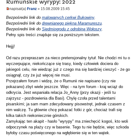
Rumuńskie wyrypy: 2022
napisał(a)
Franz
» 15.08.2009 15:45
Bezpośredni link do
malowanych cerkwi Bukowiny
.
Bezpośredni link do
drewnianego piękna Maramureszu
.
Bezpośredni link do
Siedmiogrodu z odrobiną Wołoszy
.
Pełny spis treści znajduje się za poniższym tekstem.
Hejjj!
Od razu przepraszam za nieco pretensjonalny tytuł. Nie chodzi mi tu o
wyczerpujące, niekończące się trasy, kiedy człowiek dociera do
jakiegoś celu, nie wiedząc już z czego ma się bardziej cieszyć - że go
osiągnął, czy że już więcej nie musi.
Przejrzałem forum i widzę, że o Rumunii nie napisano (czy nie
pokazano) zbyt wiele jeszcze. Więc - na tym forum - kraj wciąż do
odkrycia. Jest wspaniała relacja Jo_Anny (przy okazji - jeśli tu
zajrzysz - pozdrowienia dla Basi). Chylę czoła przed talentami
pisarskimi; ja sam mam zdecydowany pisowstręt, jednak czasem z
nim walczę. Tu głównie chcę pokazać fotki z gór, chociaż trafi się
kilka takich niekoniecznie górskich.
Zamykając ten akapit - hasło "wyrypy" ma zniechęcić kogoś, kto woli
odpoczynek na plaży czy w basenie. Tego tu nie będzie, więc szkoda
byłoby czasu poświęconego na wgłębienie się w ten wątek.