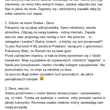
zdumienie, że mimo kilku wolnych miejsc, autokar odjeżdża bez nas.
Nas to jakoś nie dziwi. Żegnamy się i odchodzimy kawałek dalej by
sobie samemu coś złapać.
2. Gdzieś na trasie Oradea - Deva.
Pakujemy się na jakąś półciężarówkę. Sporo młodzieży, wesoła
atmosfera. Zdążają na swoją kwaterę - rodzaj internatu. Zapada
wieczór, więc proponują nam nocleg u nich. Ale przecież... to
nielegalne i karalne? Głośny śmiech - a któżby się tym przejmował?!
Tu jest Rumunia! A Wy jesteście Polakami, słynącymi z gościnności.
Pokażemy Wam, że Rumuni nie są wiele gorsi.
Przed zaśnięciem impreza, w trakcie której wymieniam się z Vasile
trampkami. Moje są podobne do szpanerskich, chińskich "tajgerów", a
Vasile jest koszykarzem i bardzo chciałby kolegom zaszpanować. Nie
przeszkadza mu, że moje są odrobinę za duże.
Ja jeszcze długo potem używałem tych przymałych, ale jakże
pamiątkowych trampek.
3. Deva, wieczór.
Siedzę przed kinem z moimi dwoma dziewczynami i zastanawiamy
się, co robić. Trzeba się wydostać z centrum, żeby postawić namiot w
jakiejś kukurydzy. Rozmowa zwabia rodaków, którzy opowiadają nam
swoją przygodę.