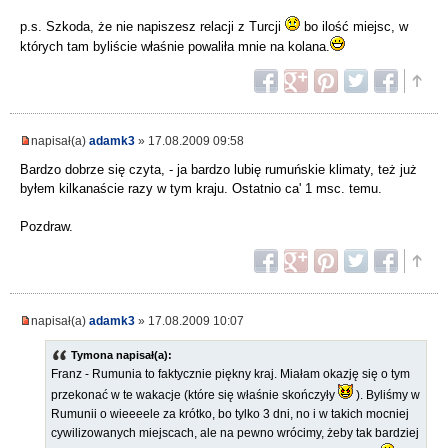
p.s. Szkoda, że nie napiszesz relacji z Turcji
bo ilość miejsc, w
których tam byliście właśnie powaliła mnie na kolana.
napisał(a)
adamk3
» 17.08.2009 09:58
Bardzo dobrze się czyta, - ja bardzo lubię rumuńskie klimaty, też już
byłem kilkanaście razy w tym kraju. Ostatnio ca' 1 msc. temu.
Pozdraw.
napisał(a)
adamk3
» 17.08.2009 10:07
Tymona napisał(a):
Franz - Rumunia to faktycznie piękny kraj. Miałam okazję się o tym
przekonać w te wakacje (które się właśnie skończyły
). Byliśmy w
Rumunii o wieeeele za krótko, bo tylko 3 dni, no i w takich mocniej
cywilizowanych miejscach, ale na pewno wrócimy, żeby tak bardziej