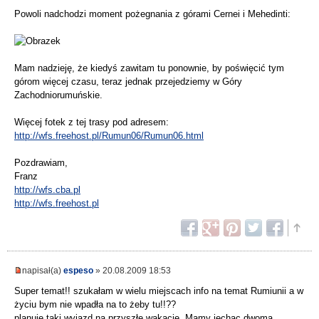
Powoli nadchodzi moment pożegnania z górami Cernei i Mehedinti:
Mam nadzieję, że kiedyś zawitam tu ponownie, by poświęcić tym
górom więcej czasu, teraz jednak przejedziemy w Góry
Zachodniorumuńskie.
Więcej fotek z tej trasy pod adresem:
http://wfs.freehost.pl/Rumun06/Rumun06.html
Pozdrawiam,
Franz
http://wfs.cba.pl
http://wfs.freehost.pl
napisał(a)
espeso
» 20.08.2009 18:53
Super temat!! szukałam w wielu miejscach info na temat Rumiunii a w
życiu bym nie wpadła na to żeby tu!!??
planuję taki wyjazd na przyszłe wakacje. Mamy jechac dwoma