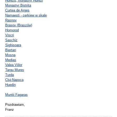
Horezu, monastyr Hurezi
Monastyr Bistrita
Curtea de Arges
Namaesti - cerkiew w skale
Rasnov
Brasov (Braszów)
Homorod
Viscri
Saschiz
Sighisoara
Biertan
Mosna
Medias
Valea Viilor
Targu Mures
Turda
Cluj-Napoca
Huedin
Muntii Fagaras
Pozdrawiam,
Franz