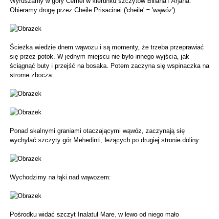
Wyruszamy w góry Cernei w kierunku szczytów Biliana i Arjana.
Obieramy drogę przez Cheile Prisacinei ('cheile' = 'wąwóz'):
Ścieżka wiedzie dnem wąwozu i są momenty, że trzeba przeprawiać
się przez potok. W jednym miejscu nie było innego wyjścia, jak
ściągnąć buty i przejść na bosaka. Potem zaczyna się wspinaczka na
strome zbocza:
Ponad skalnymi graniami otaczającymi wąwóz, zaczynają się
wychylać szczyty gór Mehedinti, leżących po drugiej stronie doliny:
Wychodzimy na łąki nad wąwozem:
Pośrodku widać szczyt Inalatul Mare, w lewo od niego mało