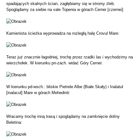
spadających skalnych ścian, zagłębiamy się w stromy żleb.
Spoglądamy za siebie na vale Topenia w górach Cernei [czernei]:
Kamienista ścieżka wyprowadza na rozległą halę Crovul Mare:
Teraz już znacznie łagodniej, trochę przez rzadki las i wychodzimy na
wierzchołek. W kierunku pn-zach. widać Góry Cernei:
W kierunku pd-wsch.: bliskie Pietrele Albe (Białe Skały) i Inalatul
[inalacul] Mare w górach Mehedinti:
Wracamy trochę inną trasą i spoglądamy na zamknięcie doliny
Beletina: