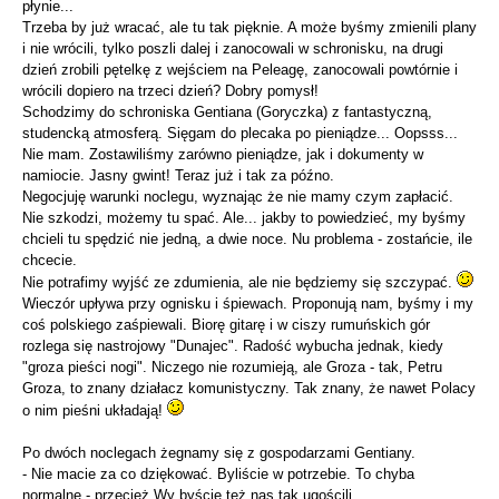
płynie...
Trzeba by już wracać, ale tu tak pięknie. A może byśmy zmienili plany
i nie wrócili, tylko poszli dalej i zanocowali w schronisku, na drugi
dzień zrobili pętelkę z wejściem na Peleagę, zanocowali powtórnie i
wrócili dopiero na trzeci dzień? Dobry pomysł!
Schodzimy do schroniska Gentiana (Goryczka) z fantastyczną,
studencką atmosferą. Sięgam do plecaka po pieniądze... Oopsss...
Nie mam. Zostawiliśmy zarówno pieniądze, jak i dokumenty w
namiocie. Jasny gwint! Teraz już i tak za późno.
Negocjuję warunki noclegu, wyznając że nie mamy czym zapłacić.
Nie szkodzi, możemy tu spać. Ale... jakby to powiedzieć, my byśmy
chcieli tu spędzić nie jedną, a dwie noce. Nu problema - zostańcie, ile
chcecie.
Nie potrafimy wyjść ze zdumienia, ale nie będziemy się szczypać.
Wieczór upływa przy ognisku i śpiewach. Proponują nam, byśmy i my
coś polskiego zaśpiewali. Biorę gitarę i w ciszy rumuńskich gór
rozlega się nastrojowy "Dunajec". Radość wybucha jednak, kiedy
"groza pieści nogi". Niczego nie rozumieją, ale Groza - tak, Petru
Groza, to znany działacz komunistyczny. Tak znany, że nawet Polacy
o nim pieśni układają!
Po dwóch noclegach żegnamy się z gospodarzami Gentiany.
- Nie macie za co dziękować. Byliście w potrzebie. To chyba
normalne - przecież Wy byście też nas tak ugościli...