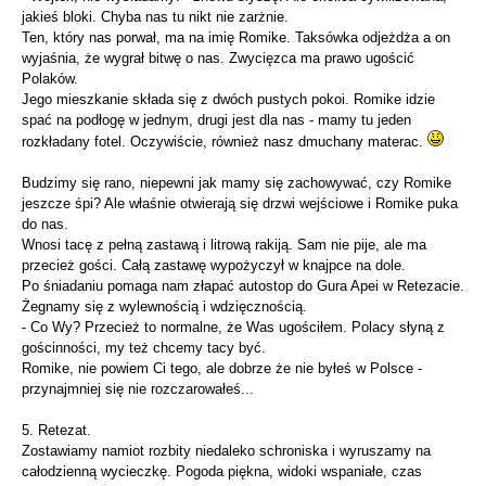
jakieś bloki. Chyba nas tu nikt nie zarżnie.
Ten, który nas porwał, ma na imię Romike. Taksówka odjeżdża a on
wyjaśnia, że wygrał bitwę o nas. Zwycięzca ma prawo ugościć
Polaków.
Jego mieszkanie składa się z dwóch pustych pokoi. Romike idzie
spać na podłogę w jednym, drugi jest dla nas - mamy tu jeden
rozkładany fotel. Oczywiście, również nasz dmuchany materac.
Budzimy się rano, niepewni jak mamy się zachowywać, czy Romike
jeszcze śpi? Ale właśnie otwierają się drzwi wejściowe i Romike puka
do nas.
Wnosi tacę z pełną zastawą i litrową rakiją. Sam nie pije, ale ma
przecież gości. Całą zastawę wypożyczył w knajpce na dole.
Po śniadaniu pomaga nam złapać autostop do Gura Apei w Retezacie.
Żegnamy się z wylewnością i wdzięcznością.
- Co Wy? Przecież to normalne, że Was ugościłem. Polacy słyną z
gościnności, my też chcemy tacy być.
Romike, nie powiem Ci tego, ale dobrze że nie byłeś w Polsce -
przynajmniej się nie rozczarowałeś...
5. Retezat.
Zostawiamy namiot rozbity niedaleko schroniska i wyruszamy na
całodzienną wycieczkę. Pogoda piękna, widoki wspaniałe, czas