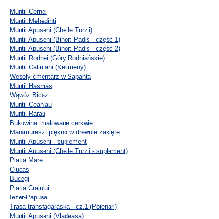
Muntii Cernei
Muntii Mehedinti
Muntii Apuseni (Cheile Turzii)
Muntii Apuseni (Bihor: Padis - część 1)
Muntii Apuseni (Bihor: Padis - część 2)
Muntii Rodnei (Góry Rodniańskie)
Muntii Calimani (Kelimeny)
Wesoly cmentarz w Sapanta
Muntii Hasmas
Wąwóz Bicaz
Muntii Ceahlau
Muntii Rarau
Bukowina: malowane cerkwie
Maramuresz: piękno w drewnie zaklęte
Muntii Apuseni - suplement
Muntii Apuseni (Cheile Turzii - suplement)
Piatra Mare
Ciucas
Bucegi
Piatra Craiului
Iezer-Papusa
Trasa transfagaraska - cz.1 (Poienari)
Muntii Apuseni (Vladeasa)