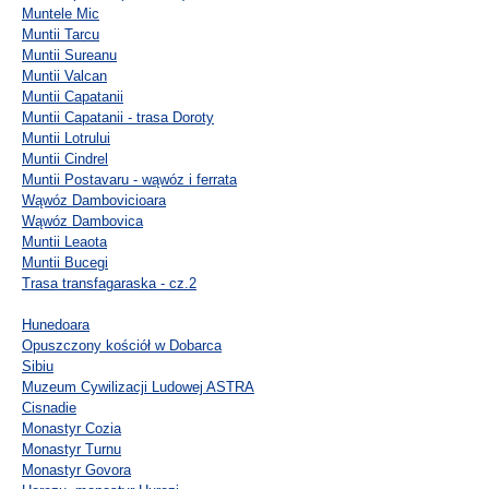
Muntele Mic
Muntii Tarcu
Muntii Sureanu
Muntii Valcan
Muntii Capatanii
Muntii Capatanii - trasa Doroty
Muntii Lotrului
Muntii Cindrel
Muntii Postavaru - wąwóz i ferrata
Wąwóz Dambovicioara
Wąwóz Dambovica
Muntii Leaota
Muntii Bucegi
Trasa transfagaraska - cz.2
Hunedoara
Opuszczony kościół w Dobarca
Sibiu
Muzeum Cywilizacji Ludowej ASTRA
Cisnadie
Monastyr Cozia
Monastyr Turnu
Monastyr Govora