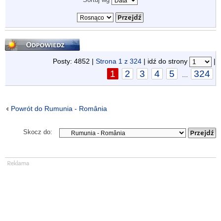
Odpowiedz
Posty: 4852 |
Strona
1
z
324
| idź do strony
|
1
2
3
4
5
324
...
Powrót do Rumunia - România
Skocz do: