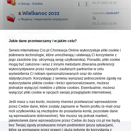
04.07.2022 21:27
w
Grecja - Ελλάδα
1
2
Wielkanoc 2022
napisał(a)
bettina57
w
Regiony i miejscowości turystyczne
03.11.2022 21:40
Majówka 2022
napisał(a)
husband
w
Regiony i miejscowości turystyczne
1
2
Jakie dane przetwarzamy i w jakim celu?
19.05.2022 15:14
Valalta 2022
Serwis internetowy Cro.pl Chorwacja Online wykorzystuje pliki cookie i
napisał(a)
Asidar
pokrewne technologie, które umożliwiają i ułatwiają Ci korzystanie z
10.08.2022 18:24
w
Naturystyczna Chorwacja
jego zasobów (np. utrzymują sesję użytkownika). Ponadto, pliki cookie
mogą być założone i wraz z innymi metodami zbierania preferencji
wykorzystywane przez naszych zaufanych partnerów w celu
Forum Chorwacja Online - Cro.pl
wyświetlenia Ci reklam spersonalizowanych oraz do celów
statystycznych. Korzystając z serwisu wyrażasz jednocześnie zgodę na
Usuń ciasteczka
• Strefa czasowa: UTC + 1 (Polska - czas zimowy) [
DST
]
wykorzystanie plików cookie i treści spersonalizowane, możesz
jednakże wyłączyć niektóre z plików cookies. Ewentualnie, możesz
wyłączyć pliki cookie w opcjach swojej przeglądarki internetowej.
Jeśli masz u nas konto, możemy również przetwarzać wprowadzone
przez Ciebie dane, które zostały zapisane w Twoim profilu (e-mail oraz
nick użytkownika są niezbędne do posiadania konta, pozostałe dane
są wprowadzane dobrowolnie). Nie musisz się jednak martwić,
jakiekolwiek dane wprowadzone przez Ciebie do bazy cro.pl nie będą
bez Twojej zgody przekazane innym podmiotom (poza sytuacjami,
które są wymagane przez prawo) i służą jedynie do korzystania z
[
reklama
] [
kontakt
]