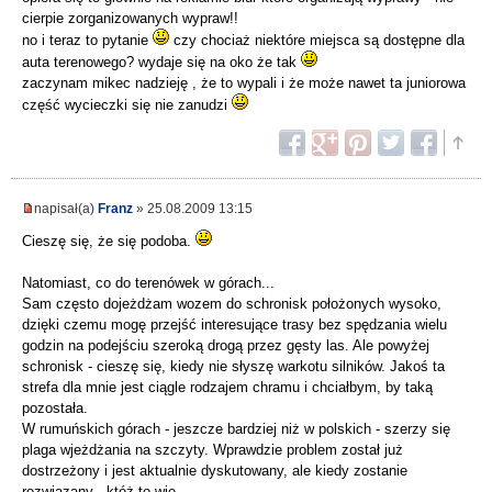
cierpie zorganizowanych wypraw!!
no i teraz to pytanie
czy chociaż niektóre miejsca są dostępne dla
auta terenowego? wydaje się na oko że tak
zaczynam mikec nadzieję , że to wypali i że może nawet ta juniorowa
część wycieczki się nie zanudzi
napisał(a)
Franz
» 25.08.2009 13:15
Cieszę się, że się podoba.
Natomiast, co do terenówek w górach...
Sam często dojeżdżam wozem do schronisk położonych wysoko,
dzięki czemu mogę przejść interesujące trasy bez spędzania wielu
godzin na podejściu szeroką drogą przez gęsty las. Ale powyżej
schronisk - cieszę się, kiedy nie słyszę warkotu silników. Jakoś ta
strefa dla mnie jest ciągle rodzajem chramu i chciałbym, by taką
pozostała.
W rumuńskich górach - jeszcze bardziej niż w polskich - szerzy się
plaga wjeżdżania na szczyty. Wprawdzie problem został już
dostrzeżony i jest aktualnie dyskutowany, ale kiedy zostanie
rozwiązany - któż to wie...