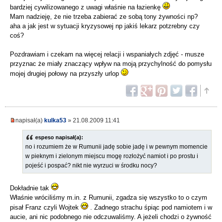
bardziej cywilizowanego z uwagi właśnie na łazienkę
Mam nadzieję, że nie trzeba zabierać ze sobą tony żywności np?
aha a jak jest w sytuacji kryzysowej np jakiś lekarz potzrebny czy
coś?
Pozdrawiam i czekam na więcej relacji i wspaniałych zdjęć - musze
przyznac że miały znaczący wpływ na moją przychylność do pomysłu
mojej drugiej połowy na przyszły urlop
napisał(a)
kulka53
» 21.08.2009 11:41
espeso napisał(a):
no i rozumiem że w Rumunii jadę sobie jadę i w pewnym momencie
w pieknym i zielonym miejscu mogę rozłożyć namiot i po prostu i
pojeść i pospać? nikt nie wyrzuci w środku nocy?
Dokładnie tak
Właśnie wróciliśmy m.in. z Rumunii, zgadza się wszystko to o czym
pisał Franz czyli Wojtek
. Zadnego strachu śpiąc pod namiotem i w
aucie, ani nic podobnego nie odczuwaliśmy. A jeżeli chodzi o żywność