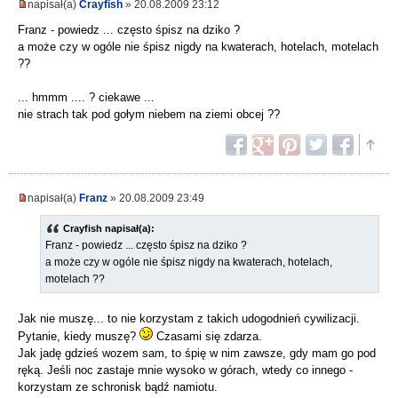
napisał(a)
Crayfish
» 20.08.2009 23:12
Franz - powiedz ... często śpisz na dziko ?
a może czy w ogóle nie śpisz nigdy na kwaterach, hotelach, motelach
??
... hmmm .... ? ciekawe ...
nie strach tak pod gołym niebem na ziemi obcej ??
napisał(a)
Franz
» 20.08.2009 23:49
Crayfish napisał(a):
Franz - powiedz ... często śpisz na dziko ?
a może czy w ogóle nie śpisz nigdy na kwaterach, hotelach,
motelach ??
Jak nie muszę... to nie korzystam z takich udogodnień cywilizacji.
Pytanie, kiedy muszę?
Czasami się zdarza.
Jak jadę gdzieś wozem sam, to śpię w nim zawsze, gdy mam go pod
ręką. Jeśli noc zastaje mnie wysoko w górach, wtedy co innego -
korzystam ze schronisk bądź namiotu.