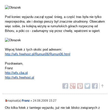
Pod koniec wyjazdu zaczął sypać śnieg, a część tras była nie tylko
nieprzejezdna, ale i dostęp pieszy był znacznie utrudniony. Obiecałem
więc sobie, że kolejną wizytę w rumuńskich górach rozpocznę od
Bihoru, a póki co - zadumajmy się przez chwilę, wpatrzeni w ogień:
Więcej fotek z tych okolic pod adresem:
http://wfs.freehost.pl/Rumun06/Rumun06.html
Pozdrawiam,
Franz
http://wfs.cba.pl
http://wfs.freehost.pl
napisał(a)
Franz
» 24.08.2009 15:27
Oto kilka fotek z tamtego wyjazdu, już nie tak blisko związanych z