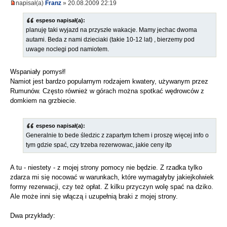
napisał(a)
Franz
» 20.08.2009 22:19
espeso napisał(a):
planuję taki wyjazd na przyszłe wakacje. Mamy jechac dwoma
autami. Beda z nami dzieciaki (takie 10-12 lat) , bierzemy pod
uwage noclegi pod namiotem.
Wspaniały pomysł!
Namiot jest bardzo popularnym rodzajem kwatery, używanym przez
Rumunów. Często również w górach można spotkać wędrowców z
domkiem na grzbiecie.
espeso napisał(a):
Generalnie to bede śledzic z zapartym tchem i proszę więcej info o
tym gdzie spać, czy trzeba rezerwowac, jakie ceny itp
A tu - niestety - z mojej strony pomocy nie będzie. Z rzadka tylko
zdarza mi się nocować w warunkach, które wymagałyby jakiejkolwiek
formy rezerwacji, czy też opłat. Z kilku przyczyn wolę spać na dziko.
Ale może inni się włączą i uzupełnią braki z mojej strony.
Dwa przykłady: