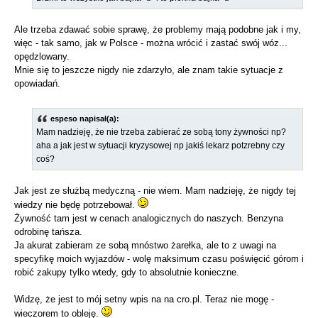
Ale trzeba zdawać sobie sprawę, że problemy mają podobne jak i my,
więc - tak samo, jak w Polsce - można wrócić i zastać swój wóz...
opędzlowany.
Mnie się to jeszcze nigdy nie zdarzyło, ale znam takie sytuacje z
opowiadań.
espeso napisał(a):
Mam nadzieję, że nie trzeba zabierać ze sobą tony żywności np?
aha a jak jest w sytuacji kryzysowej np jakiś lekarz potzrebny czy
coś?
Jak jest ze służbą medyczną - nie wiem. Mam nadzieję, że nigdy tej
wiedzy nie będę potrzebował.
Żywność tam jest w cenach analogicznych do naszych. Benzyna
odrobinę tańsza.
Ja akurat zabieram ze sobą mnóstwo żarełka, ale to z uwagi na
specyfikę moich wyjazdów - wolę maksimum czasu poświęcić górom i
robić zakupy tylko wtedy, gdy to absolutnie konieczne.
Widzę, że jest to mój setny wpis na na cro.pl. Teraz nie mogę -
wieczorem to obleję.