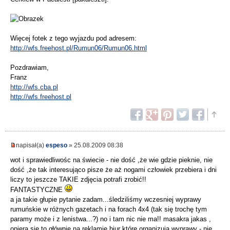
Więcej fotek z tego wyjazdu pod adresem:
http://wfs.freehost.pl/Rumun06/Rumun06.html
Pozdrawiam,
Franz
http://wfs.cba.pl
http://wfs.freehost.pl
napisał(a)
espeso
» 25.08.2009 08:38
wot i sprawiedliwośc na świecie - nie dość ,że wie gdzie pieknie, nie
dość ,że tak interesująco pisze że aż nogami człowiek przebiera i dni
liczy to jeszcze TAKIE zdjęcia potrafi zrobić!!
FANTASTYCZNE
a ja takie głupie pytanie zadam...śledziliśmy wczesniej wyprawy
rumuńskie w różnych gazetach i na forach 4x4 (tak się trochę tym
paramy może i z lenistwa...?) no i tam nic nie ma!! masakra jakas ,
opiera się to głównie na reklamie biur które organizują wyprawy - nie