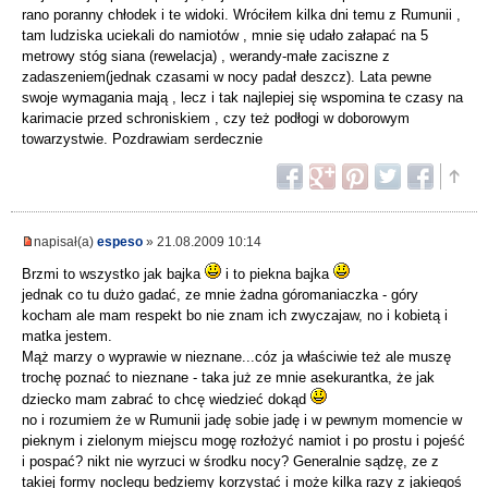
rano poranny chłodek i te widoki. Wróciłem kilka dni temu z Rumunii ,
tam ludziska uciekali do namiotów , mnie się udało załapać na 5
metrowy stóg siana (rewelacja) , werandy-małe zaciszne z
zadaszeniem(jednak czasami w nocy padał deszcz). Lata pewne
swoje wymagania mają , lecz i tak najlepiej się wspomina te czasy na
karimacie przed schroniskiem , czy też podłogi w doborowym
towarzystwie. Pozdrawiam serdecznie
napisał(a)
espeso
» 21.08.2009 10:14
Brzmi to wszystko jak bajka
i to piekna bajka
jednak co tu dużo gadać, ze mnie żadna góromaniaczka - góry
kocham ale mam respekt bo nie znam ich zwyczajaw, no i kobietą i
matka jestem.
Mąż marzy o wyprawie w nieznane...cóz ja właściwie też ale muszę
trochę poznać to nieznane - taka już ze mnie asekurantka, że jak
dziecko mam zabrać to chcę wiedzieć dokąd
no i rozumiem że w Rumunii jadę sobie jadę i w pewnym momencie w
pieknym i zielonym miejscu mogę rozłożyć namiot i po prostu i pojeść
i pospać? nikt nie wyrzuci w środku nocy? Generalnie sądzę, ze z
takiej formy noclegu bedziemy korzystać i może kilka razy z jakiegoś