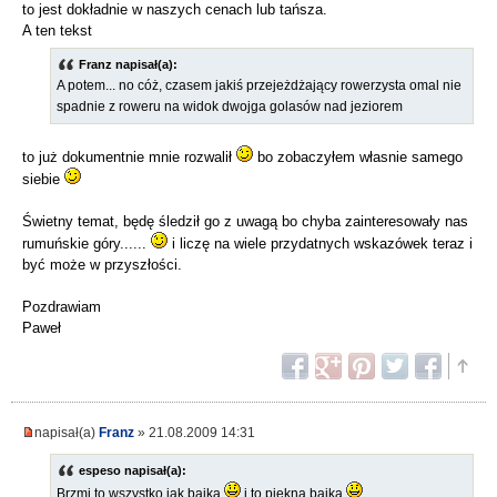
to jest dokładnie w naszych cenach lub tańsza.
A ten tekst
Franz napisał(a):
A potem... no cóż, czasem jakiś przejeżdżający rowerzysta omal nie
spadnie z roweru na widok dwojga golasów nad jeziorem
to już dokumentnie mnie rozwalił
bo zobaczyłem własnie samego
siebie
Świetny temat, będę śledził go z uwagą bo chyba zainteresowały nas
rumuńskie góry......
i liczę na wiele przydatnych wskazówek teraz i
być może w przyszłości.
Pozdrawiam
Paweł
napisał(a)
Franz
» 21.08.2009 14:31
espeso napisał(a):
Brzmi to wszystko jak bajka
i to piekna bajka