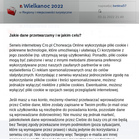
Wielkanoc 2022
napisał(a)
bettina57
w
Regiony i miejscowości turystyczne
03.11.2022 21:40
Majówka 2022
napisał(a)
husband
w
Regiony i miejscowości turystyczne
1
2
Jakie dane przetwarzamy i w jakim celu?
19.05.2022 15:14
Valalta 2022
Serwis internetowy Cro.pl Chorwacja Online wykorzystuje pliki cookie i
napisał(a)
Asidar
pokrewne technologie, które umożliwiają i ułatwiają Ci korzystanie z
10.08.2022 18:24
w
Naturystyczna Chorwacja
jego zasobów (np. utrzymują sesję użytkownika). Ponadto, pliki cookie
mogą być założone i wraz z innymi metodami zbierania preferencji
wykorzystywane przez naszych zaufanych partnerów w celu
Forum Chorwacja Online - Cro.pl
wyświetlenia Ci reklam spersonalizowanych oraz do celów
statystycznych. Korzystając z serwisu wyrażasz jednocześnie zgodę na
Usuń ciasteczka
• Strefa czasowa: UTC + 1 (Polska - czas zimowy) [
DST
]
wykorzystanie plików cookie i treści spersonalizowane, możesz
jednakże wyłączyć niektóre z plików cookies. Ewentualnie, możesz
wyłączyć pliki cookie w opcjach swojej przeglądarki internetowej.
Jeśli masz u nas konto, możemy również przetwarzać wprowadzone
przez Ciebie dane, które zostały zapisane w Twoim profilu (e-mail oraz
nick użytkownika są niezbędne do posiadania konta, pozostałe dane
są wprowadzane dobrowolnie). Nie musisz się jednak martwić,
jakiekolwiek dane wprowadzone przez Ciebie do bazy cro.pl nie będą
bez Twojej zgody przekazane innym podmiotom (poza sytuacjami,
które są wymagane przez prawo) i służą jedynie do korzystania z
[
reklama
] [
kontakt
]
serwisu cro.pl. Nie odsprzedamy więc Twojego e-maila ani innej
Platforma cro.pl© Chorwacja online™ wykorzystuje cookies do prawidłowego działania, te pliki