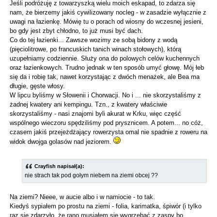
Jeśli podróżuję z towarzyszką wielu moich eskapad, to zdarza się
nam, że bierzemy jakiś cywilizowany nocleg - w zasadzie wyłącznie z
uwagi na łazienkę. Mówię tu o porach od wiosny do wczesnej jesieni,
bo gdy jest zbyt chłodno, to już musi być dach.
Co do tej łazienki... Zawsze wozimy ze sobą bidony z wodą
(pięciolitrowe, po francuskich tanich winach stołowych), którą
uzupełniamy codziennie. Służy ona do polowych celów kuchennych
oraz łazienkowych. Trudno jednak w ten sposób umyć głowę. Mój łeb
się da i robię tak, nawet korzystając z dwóch menażek, ale Bea ma
długie, gęste włosy.
W lipcu byliśmy w Słowenii i Chorwacji. No i ... nie skorzystaliśmy z
żadnej kwatery ani kempingu. Tzn., z kwatery właściwie
skorzystaliśmy - nasi znajomi byli akurat w Krku, więc część
wspólnego wieczoru spędziliśmy pod prysznicem. A potem... no cóż,
czasem jakiś przejeżdżający rowerzysta omal nie spadnie z roweru na
widok dwojga golasów nad jeziorem.
Crayfish napisał(a):
nie strach tak pod gołym niebem na ziemi obcej ??
Na ziemi? Nieee, w aucie albo i w namiocie - to tak.
Kiedyś sypiałem po prostu na ziemi - folia, karimatka, śpiwór (i tylko
raz się zdarzyło, że rano musiałem się wygrzebać z zaspy bo