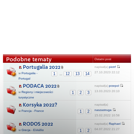
Podobne tematy
Ostatni post
Portugalia 2022
napisał(a)
piotrf
27.10.2023 22:12
w
Portugalia -
1
12
13
14
...
Portugal
PODACA 2022
napisał(a)
przepol
13.03.2023 20:10
w
Regiony i miejscowości
1
2
3
turystyczne
Korsyka 2022?
napisał(a)
naszastruga
w
Francja - France
1
2
15.02.2022 10:58
RODOS 2022
napisał(a)
Raphael
04.07.2022 21:27
w
Grecja - Ελλάδα
1
2