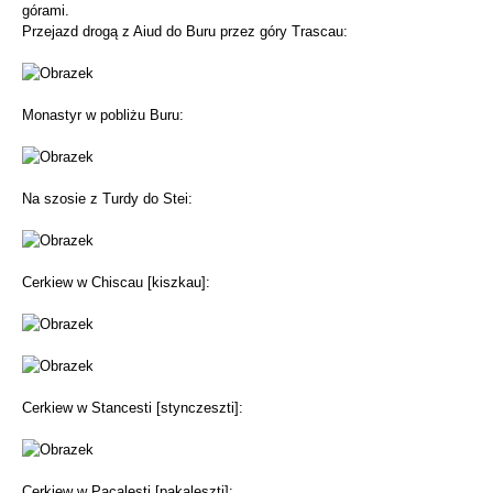
górami.
Przejazd drogą z Aiud do Buru przez góry Trascau:
Monastyr w pobliżu Buru:
Na szosie z Turdy do Stei:
Cerkiew w Chiscau [kiszkau]:
Cerkiew w Stancesti [stynczeszti]:
Cerkiew w Pacalesti [pakaleszti]: