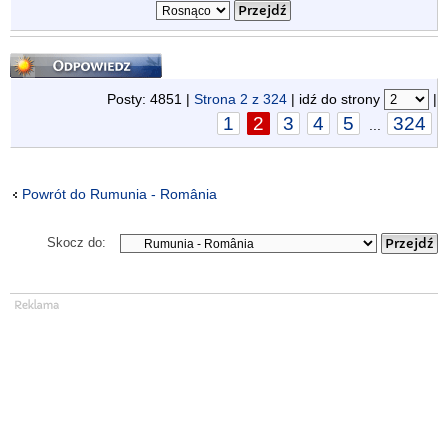
Odpowiedz
Posty: 4851 |
Strona
2
z
324
| idź do strony
|
1
2
3
4
5
324
...
Powrót do Rumunia - România
Skocz do: