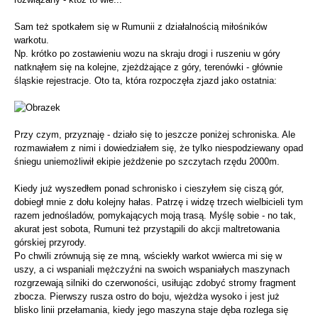
Sam też spotkałem się w Rumunii z działalnością miłośników
warkotu.
Np. krótko po zostawieniu wozu na skraju drogi i ruszeniu w góry
natknąłem się na kolejne, zjeżdżające z góry, terenówki - głównie
śląskie rejestracje. Oto ta, która rozpoczęła zjazd jako ostatnia:
Przy czym, przyznaję - działo się to jeszcze poniżej schroniska. Ale
rozmawiałem z nimi i dowiedziałem się, że tylko niespodziewany opad
śniegu uniemożliwił ekipie jeżdżenie po szczytach rzędu 2000m.
Kiedy już wyszedłem ponad schronisko i cieszyłem się ciszą gór,
dobiegł mnie z dołu kolejny hałas. Patrzę i widzę trzech wielbicieli tym
razem jednośladów, pomykających moją trasą. Myślę sobie - no tak,
akurat jest sobota, Rumuni też przystąpili do akcji maltretowania
górskiej przyrody.
Po chwili zrównują się ze mną, wściekły warkot wwierca mi się w
uszy, a ci wspaniali mężczyźni na swoich wspaniałych maszynach
rozgrzewają silniki do czerwoności, usiłując zdobyć stromy fragment
zbocza. Pierwszy rusza ostro do boju, wjeżdża wysoko i jest już
blisko linii przełamania, kiedy jego maszyna staje dęba rozlega się