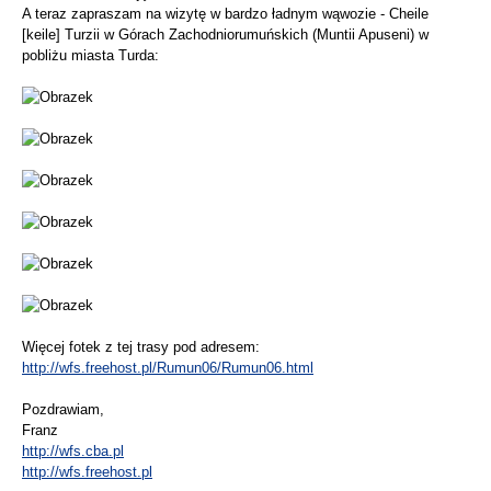
A teraz zapraszam na wizytę w bardzo ładnym wąwozie - Cheile
[keile] Turzii w Górach Zachodniorumuńskich (Muntii Apuseni) w
pobliżu miasta Turda:
Więcej fotek z tej trasy pod adresem:
http://wfs.freehost.pl/Rumun06/Rumun06.html
Pozdrawiam,
Franz
http://wfs.cba.pl
http://wfs.freehost.pl