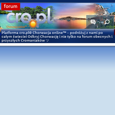
forum
Platforma cro.pl© Chorwacja online™
- podróżuj z nami po
całym świecie! Odkryj Chorwację i nie tylko na forum obecnych i
przyszłych Cromaniaków ツ