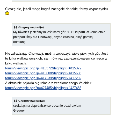
Cieszę się, jeżeli mogę kogoś zachęcić do takiej formy wypoczynku.
Gregory napisał(a):
My również jesteśmy miłośnikami gór. <...> Od paru lat kompletnie
przepadliśmy dla Chorwacji, chyba czas na jakąś górską
odmianę.....
Nie zdradzając Chorwacji, można zobaczyć wiele pięknych gór. Jest
tu kilka wątków górskich, sam również zaprezentowałem co nieco w
kilku wątkach:
forum/viewtopic.php?p=415372&highlight=#415372
forum/viewtopic.php?p=415608&highlight=#415608
forum/viewtopic.php?p=417239&highlight=#417239
A aktualnie pojawia się relacja z zeszlorocznego Velebitu:
forum/viewtopic.php?p=427485&highlight=#427485
Gregory napisał(a):
czekając na ciąg dalszy serdecznie pozdrawiam
Gregory