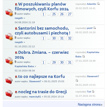
W poszukiwaniu planów
napisał(a)
AdamSz
filmowych, czyli Korfu 2024
20.02.2025 16:41
autor wątku:
1
25
26
27
...
megidh
»
04.08.2024 21:19
Santorini bez samochodu,
napisał(a)
piotrf
czyli autobusami i piechotą !
08.02.2025 16:29
autor wątku:
1
30
31
32
...
megidh
»
01.10.2021 22:12
Dobra. Zmiana. – czerwiec
napisał(a)
Kapitańska
2024
Baba
27.01.2025 16:48
autor wątku:
1
29
30
31
...
Kapitańska Baba
»
02.10.2024 08:34
to co najlepsze na Korfu
napisał(a)
Slaweeek7
autor wątku:
Slaweeek7
» 06.01.2025 15:03
06.01.2025 15:03
nocleg na trasie do Grecji
napisał(a)
Tuti
31.07.2024 20:51
autor wątku:
marecky81
» 05.02.2024 15:14
Następna strona