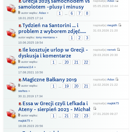
Grecja 2025 samochodem vs
napisał(a)
Adax
samolotem -plusy i minusy
05.05.2026 10:44
autor wątku:
Adax
»
1
6
7
8
...
18.01.2025 17:14
Tydzień na Santorini ... i
napisał(a)
megidh
problem z wyborem zdjęć.....
31.03.2026 21:20
autor wątku:
tony montana
»
1
2
3
10.06.2025 19:54
Ile kosztuje urlop w Grecji -
napisał(a)
nenek
dyskusja i komentarze
29.03.2026 20:30
autor wątku:
1
20
21
22
...
piekara114
»
17.08.2021 10:56
Magiczne Bałkany 2019
napisał(a)
Adax
14.02.2026 21:22
autor wątku:
1
19
20
21
...
steftes
»
30.11.2019 17:34
Essa w Grecji czyli Lefkada i
napisał(a)
majkik75
Ateny - sierpień 2023 - Michał
27.01.2026 09:27
autor wątku:
1
21
22
23
...
majkik75
»
18.08.2023 20:56