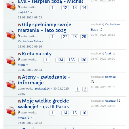
Evii - sierpień 2024 - Michał
14.07.2026 16:39
autor wątku:
1
12
13
14
...
majkik75
»
23.08.2024 08:53
Gdy spełniamy swoje
napisał(a)
Kapitańska
marzenia – lato 2025
Baba
09.07.2026 15:52
autor wątku:
1
27
28
29
...
Kapitańska Baba
»
02.09.2025 09:16
Kreta na raty
napisał(a)
fofak
01.07.2026 16:20
autor wątku:
1
134
135
136
...
Franz
»
30.07.2012 20:23
Ateny - zwiedzanie -
napisał(a)
ziemniak
informacje
08.06.2026 22:57
autor wątku:
piekara114
» 30.03.2025
1
2
22:52
Moje wielkie greckie
napisał(a)
Raphael
wakacje! - cz. III Paros
30.05.2026 23:09
autor wątku:
1
14
15
16
...
mysza73
»
06.08.2019 10:32