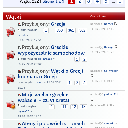
1
2
3
4
5
9
| Wątki: 222 |
Strona
1
z
9
|
...
Wątki
Ostatni post
Przyklejony:
Grecja
napisał(a)
Barber
16.06.2026 17:15
autor wątku:
1
360
361
362
...
sebak
»
07.03.2006 12:52
Przyklejony:
Greckie
napisał(a)
Dawigs
wypożyczalnie samochodów
12.03.2026 01:28
autor wątku:
piekara114
»
1
2
09.07.2025 08:50
Przyklejony:
Wątki o Grecji
napisał(a)
Sol-Wagon
lub m.in. o Grecji
18.05.2018 19:12
autor wątku:
taurus
» 22.01.2011
1
2
3
15:38
Moje wielkie greckie
napisał(a)
piekara114
wakacje! - cz. VI Kreta!
22.07.2026 17:59
autor wątku:
1
11
12
13
...
mysza73
»
18.07.2025 11:22
Ateny i po dwóch stronach
napisał(a)
niuniek