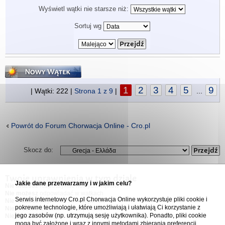
Wyświetl wątki nie starsze niż:
Sortuj wg
Napisz wątek
1
2
3
4
5
9
| Wątki: 222 |
Strona
1
z
9
|
...
Powrót do Forum Chorwacja Online - Cro.pl
Skocz do:
Twoje uprawnienia w tym dziale
Jakie dane przetwarzamy i w jakim celu?
Nie możesz
rozpoczynać nowych wątków
Nie możesz
odpowiadać w wątkach
Serwis internetowy Cro.pl Chorwacja Online wykorzystuje pliki cookie i
Nie możesz
edytować swoich postów
pokrewne technologie, które umożliwiają i ułatwiają Ci korzystanie z
Nie możesz
usuwać swoich postów
jego zasobów (np. utrzymują sesję użytkownika). Ponadto, pliki cookie
Nie możesz
dodawać załączników
mogą być założone i wraz z innymi metodami zbierania preferencji