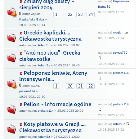
Zmiany ciąg dalszy –
napisał(a)
Kapitańska
sierpień 2024.
Baba
04.08.2025 13:32
autor wątku:
1
22
23
24
...
Kapitańska Baba
»
18.03.2025 10:14
Greckie kapliczki....
napisał(a)
megidh
Ciekawostka turystyczna
08.07.2025 21:34
autor wątku:
AdamSz
» 20.06.2025 20:07
"Από πού είσαι"-Grecka
napisał(a)
ozyrys760
ciekawostka
10.06.2025 12:14
autor wątku:
AdamSz
» 30.05.2025 10:43
Peloponez leniwie, Ateny
napisał(a)
piekara114
intensywnie…
14.04.2025 12:25
autor wątku:
1
20
21
22
...
piekara114
»
19.05.2021 22:30
Pelion - informacje ogólne
napisał(a)
piekara114
autor wątku:
piekara114
» 25.03.2025 20:05
25.03.2025 20:05
Koty plażowe w Grecji ....
napisał(a)
AdamSz
Ciekawostka turystyczna
10.03.2025 17:52
autor wątku:
AdamSz
» 24.02.2025 12:30