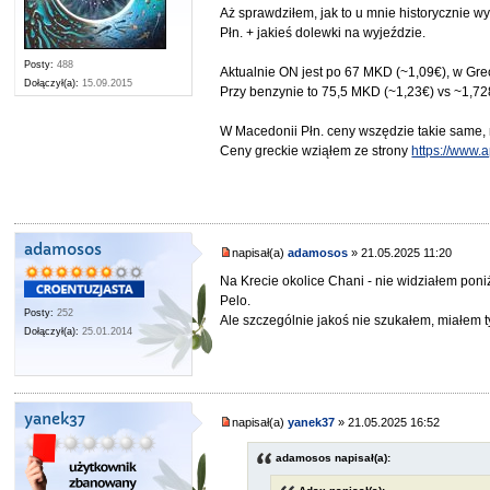
Aż sprawdziłem, jak to u mnie historycznie w
Płn. + jakieś dolewki na wyjeździe.
Posty:
488
Aktualnie ON jest po 67 MKD (~1,09€), w Grecji
Dołączył(a):
15.09.2015
Przy benzynie to 75,5 MKD (~1,23€) vs ~1,728€
W Macedonii Płn. ceny wszędzie takie same
Ceny greckie wziąłem ze strony
https://www.
adamosos
napisał(a)
adamosos
» 21.05.2025 11:20
Na Krecie okolice Chani - nie widziałem poni
Pelo.
Posty:
252
Ale szczególnie jakoś nie szukałem, miałem t
Dołączył(a):
25.01.2014
yanek37
napisał(a)
yanek37
» 21.05.2025 16:52
adamosos napisał(a):