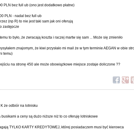
00 PLN bez full ub (ono jest dodatkowo płatne)
00 PLN - nadal bez full ub
zez (np R) to nie jest taki sam jak oni oferują
to zastępcze
t temu to było, że zwracają koszta i raczej martw się sam ... Może się zmieniło
 wysyłałem znajomym, że kiwi przysłało mi mail że w tym terminie AEGAN w obie s
ni temu)
wejściu na stronę 450 ale może obowiązkowe miejsce zostaje doliczone ??
 K że odbiór na lotnisku
busikami a ceny są dużo niższe niż to co oferuję lotniskowe
 wymagają TYLKO KARTY KREDYTOWEJ, której posiadaczem musi być kierowca