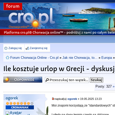
forum
Platforma cro.pl© Chorwacja online™
- podróżuj z nami po całym świe
Zaloguj się
Zarejestruj się
Forum Chorwacja Online - Cro.pl
»
Jak nie Chorwacja, to...
»
Europa
»
Ile kosztuje urlop w Grecji - dyskus
Odpowiedz
Posty: 327
»
ogorek
napisał(a)
ogorek
» 19.05.2025 13:23
Moi znajomi korzystają ze "standardowych" s
I oferty na dany termin często są zblizone.