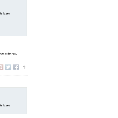
e liczę)
kowanie jest
e liczę)