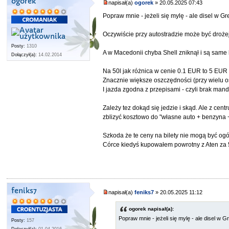
ogorek
napisał(a)
ogorek
» 20.05.2025 07:43
Popraw mnie - jeżeli się mylę - ale disel w G
Oczywiście przy autostradzie może być droże
Posty:
1310
A w Macedonii chyba Shell zniknął i są same l
Dołączył(a):
14.02.2014
Na 50l jak różnica w cenie 0.1 EUR to 5 EU
Znacznie większe oszczędności (przy wielu o
I jazda zgodna z przepisami - czyli brak man
Zależy tez dokąd się jedzie i skąd. Ale z ce
zblizyć kosztowo do "własne auto + benzyna 
Szkoda że te ceny na bilety nie mogą być ogól
Córce kiedyś kupowałem powrotny z Aten za 50
feniks7
napisał(a)
feniks7
» 20.05.2025 11:12
ogorek napisał(a):
Popraw mnie - jeżeli się mylę - ale disel w G
Posty:
157