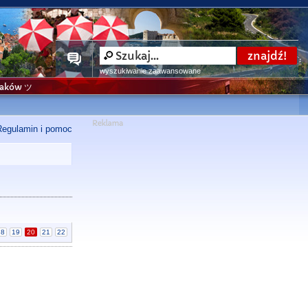
wyszukiwanie zaawansowane
niaków ツ
Regulamin i pomoc
18
19
20
21
22