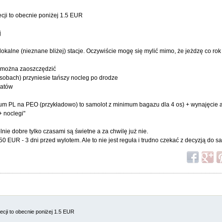
recji to obecnie poniżej 1.5 EUR
j
okalne (nieznane bliżej) stacje. Oczywiście mogę się mylić mimo, że jeżdzę co rok (
R można zaoszczędzić
sobach) przyniesie tańszy nocleg po drodze
datów
ntrum PL na PEO (przykładowo) to samolot z minimum bagazu dla 4 os) + wynajęcie 
+ noclegi"
nie dobre tylko czasami są świetne a za chwilę już nie.
 EUR - 3 dni przed wylotem. Ale to nie jest reguła i trudno czekać z decyzją do
recji to obecnie poniżej 1.5 EUR