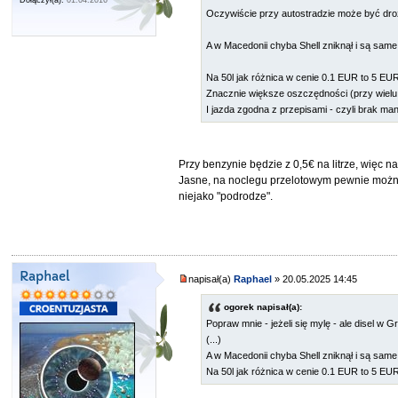
Dołączył(a):
01.04.2016
Oczywiście przy autostradzie może być dro
A w Macedonii chyba Shell zniknął i są same 
Na 50l jak różnica w cenie 0.1 EUR to 5 E
Znacznie większe oszczędności (przy wielu
I jazda zgodna z przepisami - czyli brak m
Przy benzynie będzie z 0,5€ na litrze, więc n
Jasne, na noclegu przelotowym pewnie można z
niejako "podrodze".
Raphael
napisał(a)
Raphael
» 20.05.2025 14:45
ogorek napisał(a):
Popraw mnie - jeżeli się mylę - ale disel w G
(...)
A w Macedonii chyba Shell zniknął i są same 
Na 50l jak różnica w cenie 0.1 EUR to 5 E