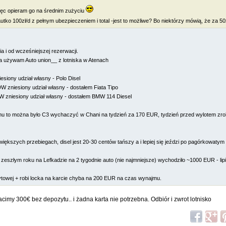
ięc opieram go na średnim zużyciu
autko 100zł/d z pełnym ubezpieczeniem i total -jest to możliwe? Bo niektórzy mówią, że za 50
 i od wcześniejszej rezerwacji.
ja używam Auto union__ z lotniska w Atenach
siony udział własny - Polo Disel
 zniesiony udział własny - dostałem Fiata Tipo
W zniesiony udział własny - dostałem BMW 114 Diesel
mu to można było C3 wychaczyć w Chani na tydzień za 170 EUR, tydzień przed wylotem zro
ększych przebiegach, disel jest 20-30 centów tańszy a i lepiej się jeździ po pagórkowatym 
zeszłym roku na Lefkadzie na 2 tygodnie auto (nie najmniejsze) wychodziło ~1000 EUR - lipi
owej + robi locka na karcie chyba na 200 EUR na czas wynajmu.
cimy 300€ bez depozytu.. i żadna karta nie potrzebna. Odbiór i zwrot lotnisko