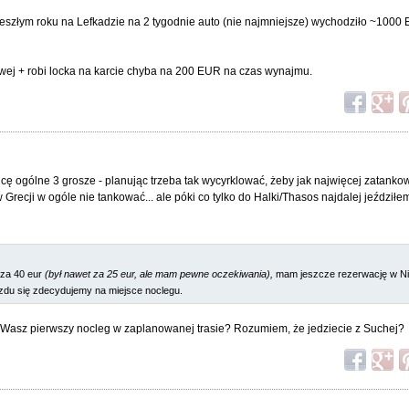
eszłym roku na Lefkadzie na 2 tygodnie auto (nie najmniejsze) wychodziło ~1000 
ej + robi locka na karcie chyba na 200 EUR na czas wynajmu.
ę ogólne 3 grosze - planując trzeba tak wycyrklować, żeby jak najwięcej zatank
w Grecji w ogóle nie tankować... ale póki co tylko do Halki/Thasos najdalej jeździł
za 40 eur
(był nawet za 25 eur, ale mam pewne oczekiwania),
mam jeszcze rezerwację w Nis
jazdu się zdecydujemy na miejsce noclegu.
 Wasz pierwszy nocleg w zaplanowanej trasie? Rozumiem, że jedziecie z Suchej?