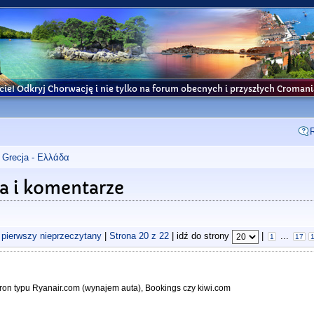
cie! Odkryj Chorwację i nie tylko na forum obecnych i przyszłych Croma
Grecja - Ελλάδα
ja i komentarze
 pierwszy nieprzeczytany
|
Strona
20
z
22
| idź do strony
|
...
1
17
tron typu Ryanair.com (wynajem auta), Bookings czy kiwi.com