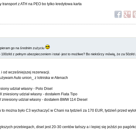
y transport z ATH na PEO bo tylko kredytowa karta
opieram go na średnim zużyciu
 100zł/d z pełnym ubezpieczeniem i total -jest to możliwe? Bo niektórzy mówią, że za 50zł/d
i od wcześniejszej rezerwacji.
a używam Auto union_ z lotniska w Atenach
iony udział własny - Polo Disel
zniesiony udział własny - dostałem Fiata Tipo
 zniesiony udział własny - dostałem BMW 114 Diesel
 to można było C3 wychaczyć w Chani na tydzień za 170 EUR, tydzień przed wylot
kszych przebiegach, disel jest 20-30 centów tańszy a i lepiej się jeździ po pagó