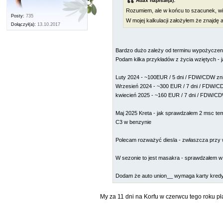
Adax napisał(a):
Rozumiem, ale w końcu to szacunek, w
Posty:
735
W mojej kalkulacji założyłem że znajdę 
Dołączył(a):
13.10.2017
Bardzo dużo zależy od terminu wypożyczenia
Podam kilka przykładów z życia wziętych - 
Luty 2024 - ~100EUR / 5 dni / FDW/CDW znie
Wrzesień 2024 - ~300 EUR / 7 dni / FDW/CDW
kwiecień 2025 - ~160 EUR / 7 dni / FDW/CD
Maj 2025 Kreta - jak sprawdzałem 2 msc te
C3 w benzynie
Polecam rozważyć diesla - zwłaszcza przy wi
W sezonie to jest masakra - sprawdzałem w 
Dodam że auto union__ wymaga karty kredyt
My za 11 dni na Korfu w czerwcu tego roku pła