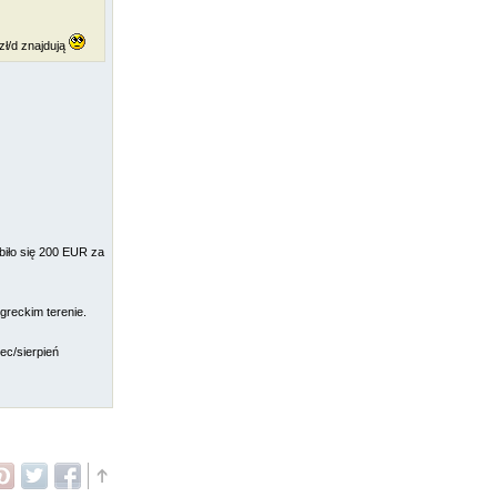
zł/d znajdują
biło się 200 EUR za
greckim terenie.
ec/sierpień