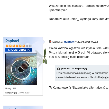
W sezonie to jest masakra - sprawdzałem w z
lipiec/sierpień
Dodam że auto union_ wymaga karty kredytow
Raphael
napisał(a)
Raphael
» 20.05.2025 00:12
Co do kosztów wyjazdu własnym autem, wrzuc
Płn., a jak najmniej w Grecji. Mi udawało się 
600-800 km się max. uzbierało.
piekara114 napisał(a):
Dziś zarezerwowałam nocleg w Kumanowie 
cenie śniadanie i w centrum Nis) i bliżej wy
To Kumanowo (z Niszem jako alternatywą) to
Posty:
488
Dołączył(a):
15.09.2015