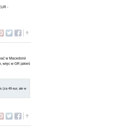
EUR -
ować w Macedonii
em, więc w GR jakieś
 (za 49 eur, ale w