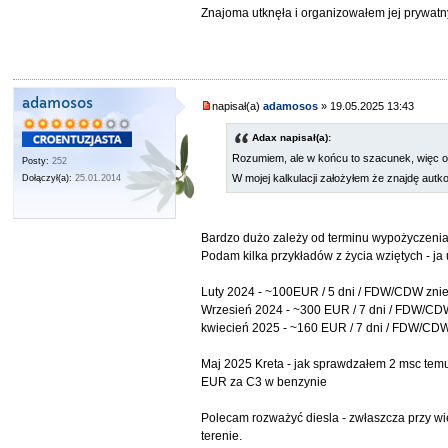
Znajoma utknęła i organizowałem jej prywatn
adamosos
napisał(a)
adamosos
» 19.05.2025 13:43
Adax napisał(a):
Rozumiem, ale w końcu to szacunek, więc 
Posty:
252
W mojej kalkulacji założyłem że znajdę autko
Dołączył(a):
25.01.2014
Bardzo dużo zależy od terminu wypożyczenia 
Podam kilka przykładów z życia wziętych - j
Luty 2024 - ~100EUR / 5 dni / FDW/CDW znies
Wrzesień 2024 - ~300 EUR / 7 dni / FDW/CDW 
kwiecień 2025 - ~160 EUR / 7 dni / FDW/CDW
Maj 2025 Kreta - jak sprawdzałem 2 msc temu
EUR za C3 w benzynie
Polecam rozważyć diesla - zwłaszcza przy wię
terenie.