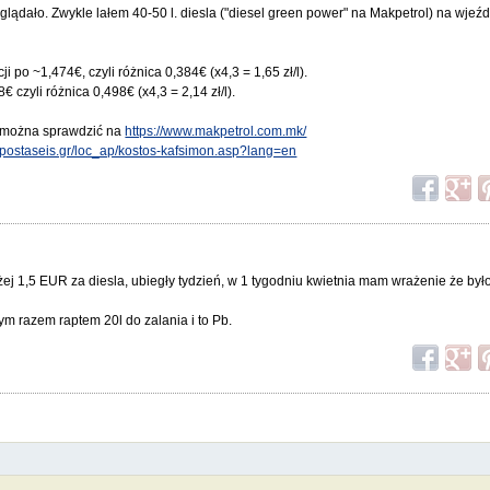
yglądało. Zwykle lałem 40-50 l. diesla ("diesel green power" na Makpetrol) na wjeź
 po ~1,474€, czyli różnica 0,384€ (x4,3 = 1,65 zł/l).
 czyli różnica 0,498€ (x4,3 = 2,14 zł/l).
, można sprawdzić na
https://www.makpetrol.com.mk/
apostaseis.gr/loc_ap/kostos-kafsimon.asp?lang=en
żej 1,5 EUR za diesla, ubiegły tydzień, w 1 tygodniu kwietnia mam wrażenie że był
ym razem raptem 20l do zalania i to Pb.