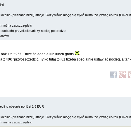
żej
lokalne (nieznane bliżej) stacje. Oczywiście mogę się mylić mimo, że jeżdzę co rok (Lukoil ni
UR można zaoszczędzić
 osobach) przyniesie tańszy nocleg po drodze
andatów
a baku to ~25€. Duże śniadanie lub lunch gratis
.
 40€ "przyoszczędzić. Tylko tutaj to już trzeba specjalnie ustawiać nocleg, a tan
recji to obecnie poniżej 1.5 EUR
lokalne (nieznane bliżej) stacje. Oczywiście mogę się mylić mimo, że jeżdzę co rok (Lukoil ni
UR można zaoszczędzić