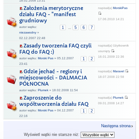
18.02.2008 13:31
Założenia merytoryczne
napisał(a)
MorskiPas
działu FAQ - "manifest
17.06.2010 14:21
grudniowy
autor wątku:
1
5
6
7
...
niezawodny
»
02.12.2007 22:48
Zasady tworzenia FAQ czyli
napisał(a) Użytkownik
FAQ do FAQ :)
usunięty
16.01.2009 22:36
autor wątku:
Morski Pas
» 05.12.2007
1
2
23:41
Gdzie jechać - regiony i
napisał(a)
Maravel
miejscowości - DALMACJA
18.07.2008 22:58
PÓŁNOCNA
autor wątku:
Plumek
» 18.02.2008 11:54
Zaproszenie do
napisał(a)
Plumek
współtworzenia działu FAQ
09.01.2008 14:27
autor wątku:
Morski Pas
» 04.12.2007
1
2
22:16
Następna strona
Wyświetl wątki nie starsze niż: