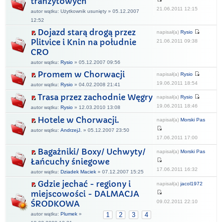
tranzytowych
21.06.2011 12:15
autor wątku: Użytkownik usunięty » 05.12.2007
12:52
Dojazd starą drogą przez
napisał(a)
Rysio
Plitvice i Knin na południe
21.06.2011 09:38
CRO
autor wątku:
Rysio
» 05.12.2007 09:56
Promem w Chorwacji
napisał(a)
Rysio
19.06.2011 18:54
autor wątku:
Rysio
» 04.02.2008 21:41
Trasa przez zachodnie Węgry
napisał(a)
Rysio
19.06.2011 18:46
autor wątku:
Rysio
» 12.03.2010 13:08
Hotele w Chorwacji.
napisał(a)
Morski Pas
autor wątku:
AndrzejJ.
» 05.12.2007 23:50
17.06.2011 17:00
Bagażniki/ Boxy/ Uchwyty/
napisał(a)
Morski Pas
Łańcuchy śniegowe
17.06.2011 16:32
autor wątku:
Dziadek Maciek
» 07.12.2007 15:25
Gdzie jechać - regiony i
napisał(a)
jacol1972
miejscowości - DALMACJA
09.02.2011 22:10
ŚRODKOWA
autor wątku:
Plumek
»
1
2
3
4