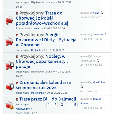
autor wątku: Użytkownik usunięty » 10.06.2009
18:16
Przyklejony:
Trasa do
napisał(a)
wojan
Chorwacji z Polski
31.07.2008 06:57
południowo-wschodniej
autor wątku:
wojan
» 31.07.2008 00:06
Przyklejony:
Alergie
napisał(a)
Crokuski
Pokarmowe I Diety - Sytuacja
18.07.2008 00:26
w Chorwacji
autor wątku:
Crokuski
» 18.07.2008 00:26
Przyklejony:
Noclegi w
napisał(a) Załoga
Chorwacji: apartamenty i
Forum Cro.pl
03.12.2007 20:28
pokoje
autor wątku: Użytkownik usunięty » 03.12.2007
20:15
Cromaniackie kalendarze
napisał(a)
Morski Pas
ścienne na rok 2022
09.11.2021 11:19
autor wątku:
Morski Pas
» 09.11.2021 11:19
Trasa przez BiH do Dalmacji
napisał(a)
Janusz
Bajcer
autor wątku:
1
2
3
4
5
19.01.2021 14:00
niezawodny
»
08.12.2007 17:36