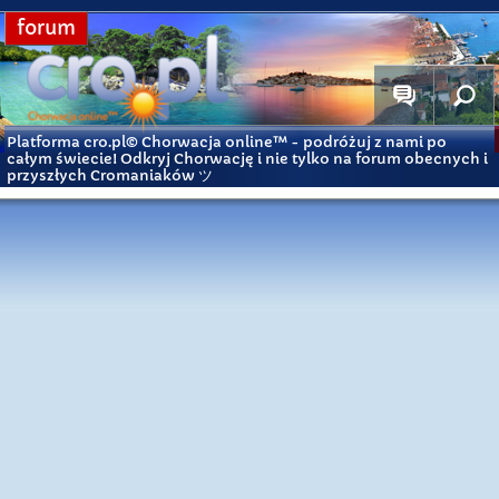
forum
Platforma cro.pl© Chorwacja online™
- podróżuj z nami po
całym świecie! Odkryj Chorwację i nie tylko na forum obecnych i
przyszłych Cromaniaków ツ