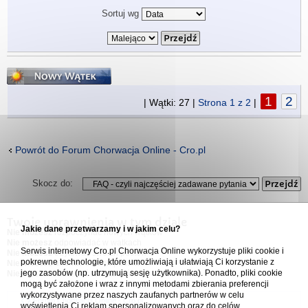
Sortuj wg
Napisz wątek
1
2
| Wątki: 27 |
Strona
1
z
2
|
Powrót do Forum Chorwacja Online - Cro.pl
Skocz do:
Twoje uprawnienia w tym dziale
Jakie dane przetwarzamy i w jakim celu?
Nie możesz
rozpoczynać nowych wątków
Nie możesz
odpowiadać w wątkach
Serwis internetowy Cro.pl Chorwacja Online wykorzystuje pliki cookie i
Nie możesz
edytować swoich postów
pokrewne technologie, które umożliwiają i ułatwiają Ci korzystanie z
Nie możesz
usuwać swoich postów
jego zasobów (np. utrzymują sesję użytkownika). Ponadto, pliki cookie
Nie możesz
dodawać załączników
mogą być założone i wraz z innymi metodami zbierania preferencji
wykorzystywane przez naszych zaufanych partnerów w celu
Forum Chorwacja Online - Cro.pl
wyświetlenia Ci reklam spersonalizowanych oraz do celów