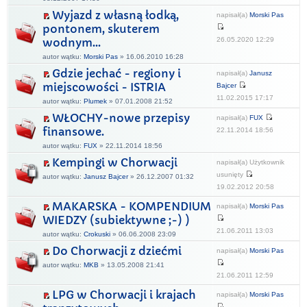
Wyjazd z własną łodką,
napisał(a)
Morski Pas
pontonem, skuterem
26.05.2020 12:29
wodnym...
autor wątku:
Morski Pas
» 16.06.2010 16:28
Gdzie jechać - regiony i
napisał(a)
Janusz
miejscowości - ISTRIA
Bajcer
11.02.2015 17:17
autor wątku:
Plumek
» 07.01.2008 21:52
WŁOCHY-nowe przepisy
napisał(a)
FUX
finansowe.
22.11.2014 18:56
autor wątku:
FUX
» 22.11.2014 18:56
Kempingi w Chorwacji
napisał(a) Użytkownik
usunięty
autor wątku:
Janusz Bajcer
» 26.12.2007 01:32
19.02.2012 20:58
MAKARSKA - KOMPENDIUM
napisał(a)
Morski Pas
WIEDZY (subiektywne ;-) )
21.06.2011 13:03
autor wątku:
Crokuski
» 06.06.2008 23:09
Do Chorwacji z dziećmi
napisał(a)
Morski Pas
autor wątku:
MKB
» 13.05.2008 21:41
21.06.2011 12:59
LPG w Chorwacji i krajach
napisał(a)
Morski Pas