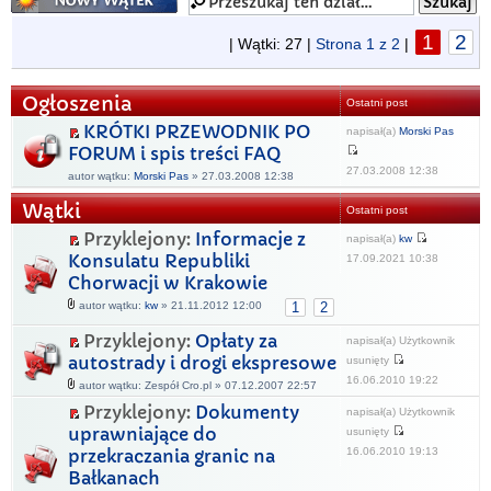
1
2
| Wątki: 27 |
Strona
1
z
2
|
Ogłoszenia
Ostatni post
KRÓTKI PRZEWODNIK PO
napisał(a)
Morski Pas
FORUM i spis treści FAQ
27.03.2008 12:38
autor wątku:
Morski Pas
» 27.03.2008 12:38
Wątki
Ostatni post
Przyklejony:
Informacje z
napisał(a)
kw
Konsulatu Republiki
17.09.2021 10:38
Chorwacji w Krakowie
autor wątku:
kw
» 21.11.2012 12:00
1
2
Przyklejony:
Opłaty za
napisał(a) Użytkownik
autostrady i drogi ekspresowe
usunięty
16.06.2010 19:22
autor wątku: Zespół Cro.pl » 07.12.2007 22:57
Przyklejony:
Dokumenty
napisał(a) Użytkownik
uprawniające do
usunięty
16.06.2010 19:13
przekraczania granic na
Bałkanach