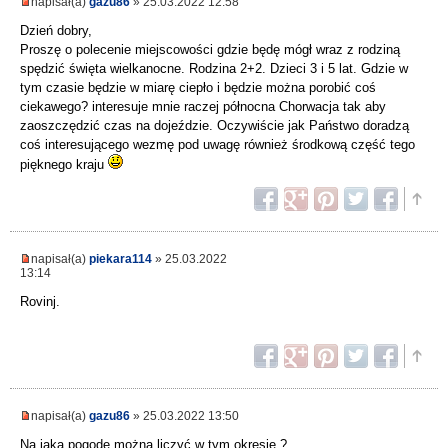
napisał(a)
gazu86
» 25.03.2022 12:58
Dzień dobry,
Proszę o polecenie miejscowości gdzie będę mógł wraz z rodziną
spędzić święta wielkanocne. Rodzina 2+2. Dzieci 3 i 5 lat. Gdzie w
tym czasie będzie w miarę ciepło i będzie można porobić coś
ciekawego? interesuje mnie raczej północna Chorwacja tak aby
zaoszczędzić czas na dojeździe. Oczywiście jak Państwo doradzą
coś interesującego wezmę pod uwagę również środkową część tego
pięknego kraju
napisał(a)
piekara114
» 25.03.2022
13:14
Rovinj.
napisał(a)
gazu86
» 25.03.2022 13:50
Na jaką pogodę można liczyć w tym okresie ?