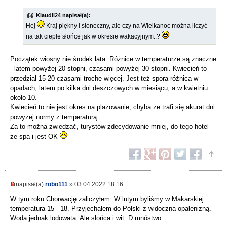
Klaudii24 napisał(a):
Hej
Kraj piękny i słoneczny, ale czy na Wielkanoc można liczyć
na tak ciepłe słońce jak w okresie wakacyjnym..?
Początek wiosny nie środek lata. Różnice w temperaturze są znaczne
- latem powyżej 20 stopni, czasami powyżej 30 stopni. Kwiecień to
przedział 15-20 czasami trochę więcej. Jest też spora różnica w
opadach, latem po kilka dni deszczowych w miesiącu, a w kwietniu
około 10.
Kwiecień to nie jest okres na plażowanie, chyba że trafi się akurat dni
powyżej normy z temperaturą.
Za to można zwiedzać, turystów zdecydowanie mniej, do tego hotel
ze spa i jest OK
napisał(a)
robo111
» 03.04.2022 18:16
W tym roku Chorwację zaliczyłem. W lutym byliśmy w Makarskiej
temperatura 15 - 18. Przyjechałem do Polski z widoczną opalenizną.
Woda jednak lodowata. Ale słońca i wit. D mnóstwo.