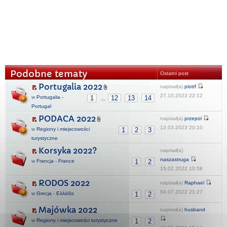
Podobne tematy
Ostatni post
Portugalia 2022
napisał(a)
piotrf
27.10.2023 22:12
w
Portugalia -
1
12
13
14
...
Portugal
PODACA 2022
napisał(a)
przepol
13.03.2023 20:10
w
Regiony i miejscowości
1
2
3
turystyczne
Korsyka 2022?
napisał(a)
naszastruga
w
Francja - France
1
2
15.02.2022 10:58
RODOS 2022
napisał(a)
Raphael
04.07.2022 21:27
w
Grecja - Ελλάδα
1
2
Majówka 2022
napisał(a)
husband
w
Regiony i miejscowości turystyczne
1
2