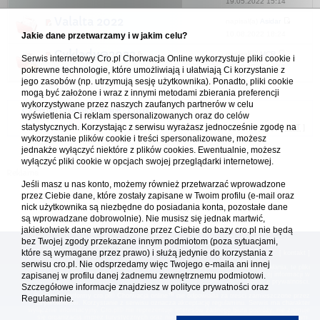
19.05.2022 15:14
Valalta 2022
napisał(a)
Asidar
10.08.2022 18:24
Jakie dane przetwarzamy i w jakim celu?
w
Naturystyczna Chorwacja
Cyklady@2022
napisał(a)
MCR
Serwis internetowy Cro.pl Chorwacja Online wykorzystuje pliki cookie i
10.08.2022 13:15
pokrewne technologie, które umożliwiają i ułatwiają Ci korzystanie z
w
Grecja - Ελλάδα
1
2
3
jego zasobów (np. utrzymują sesję użytkownika). Ponadto, pliki cookie
mogą być założone i wraz z innymi metodami zbierania preferencji
wykorzystywane przez naszych zaufanych partnerów w celu
Forum Chorwacja Online - Cro.pl
wyświetlenia Ci reklam spersonalizowanych oraz do celów
statystycznych. Korzystając z serwisu wyrażasz jednocześnie zgodę na
Usuń ciasteczka
• Strefa czasowa: UTC + 1 (Polska - czas zimowy) [
DST
]
wykorzystanie plików cookie i treści spersonalizowane, możesz
jednakże wyłączyć niektóre z plików cookies. Ewentualnie, możesz
wyłączyć pliki cookie w opcjach swojej przeglądarki internetowej.
Jeśli masz u nas konto, możemy również przetwarzać wprowadzone
przez Ciebie dane, które zostały zapisane w Twoim profilu (e-mail oraz
nick użytkownika są niezbędne do posiadania konta, pozostałe dane
są wprowadzane dobrowolnie). Nie musisz się jednak martwić,
jakiekolwiek dane wprowadzone przez Ciebie do bazy cro.pl nie będą
bez Twojej zgody przekazane innym podmiotom (poza sytuacjami,
które są wymagane przez prawo) i służą jedynie do korzystania z
[
reklama
] [
kontakt
]
serwisu cro.pl. Nie odsprzedamy więc Twojego e-maila ani innej
Platforma cro.pl© Chorwacja online™ wykorzystuje cookies do prawidłowego działania, te pliki
zapisanej w profilu danej żadnemu zewnętrznemu podmiotowi.
gromadzą na Twoim komputerze dane ułatwiające korzystanie z serwisu; więcej informacji w
polityce prywatności
.
Szczegółowe informacje znajdziesz w
polityce prywatności
oraz
Redakcja platformy cro.pl© Chorwacja online™ nie odpowiada za treści zamieszczone przez
Regulaminie.
użytkowników. Korzystanie z serwisu oznacza akceptację regulaminu. Serwis ma charakter
wyłącznie informacyjny. Cro.pl© nie reprezentuje interesów żadnego biura podróży, nie zajmuje
się organizacją imprez turystycznych oraz nie odpowiada za treść zamieszczonych reklam.