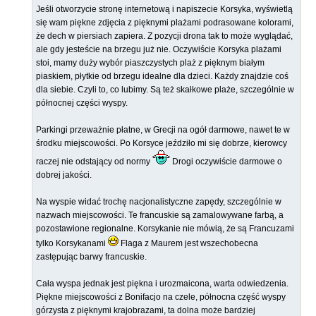
Jeśli otworzycie stronę internetową i napiszecie Korsyka, wyświetlą
się wam piękne zdjęcia z pięknymi plażami podrasowane kolorami,
że dech w piersiach zapiera. Z pozycji drona tak to może wyglądać,
ale gdy jesteście na brzegu już nie. Oczywiście Korsyka plażami
stoi, mamy duży wybór piaszczystych plaż z pięknym białym
piaskiem, płytkie od brzegu idealne dla dzieci. Każdy znajdzie coś
dla siebie. Czyli to, co lubimy. Są też skałkowe plaże, szczególnie w
północnej części wyspy.
Parkingi przeważnie płatne, w Grecji na ogół darmowe, nawet te w
środku miejscowości. Po Korsyce jeździło mi się dobrze, kierowcy
raczej nie odstający od normy
Drogi oczywiście darmowe o
dobrej jakości.
Na wyspie widać trochę nacjonalistyczne zapędy, szczególnie w
nazwach miejscowości. Te francuskie są zamalowywane farbą, a
pozostawione regionalne. Korsykanie nie mówią, że są Francuzami
tylko Korsykanami
Flaga z Maurem jest wszechobecna
zastępując barwy francuskie.
Cała wyspa jednak jest piękna i urozmaicona, warta odwiedzenia.
Piękne miejscowości z Bonifacjo na czele, północna część wyspy
górzysta z pięknymi krajobrazami, ta dolna może bardziej