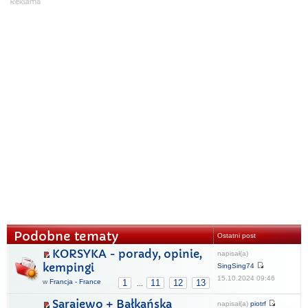
Podobne tematy
Ostatni post
KORSYKA - porady, opinie,
napisał(a)
kempingi
SingSing74
15.10.2024 09:46
w
Francja - France
1
11
12
13
...
Sarajewo + Bałkańska
napisał(a)
piotrf