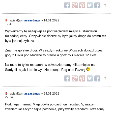
napisał(a)
naszastruga
» 14.01.2022
12:47
Wybierzemy tę najfajniejszą pod względem miejsca, standardu i
rozsądnej ceny. Oczywiście dobrze by było jakby droga do promu też
była jak najszybsza.
Znam te górskie drogi. W zeszłym roku we Włoszech dojazd przez
góry z Lukki pod Modenę to prawie 4 godziny i niecałe 120 km.
Na razie to tylko research, w odwodzie mamy kilka miejsc na
Sardynii, a jak i to nie wyjdzie zostaje Pag albo Razanj
napisał(a)
naszastruga
» 24.01.2022
22:14
Podciągam temat. Miejscówki po castingu i zostało 5, naszym
zdaniem łaczących fajne położenie, przyzwoity standard i rozsądną