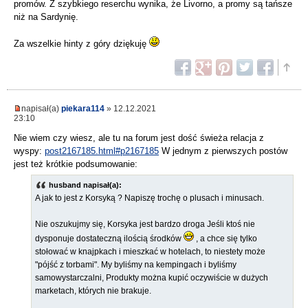
promów. Z szybkiego reserchu wynika, że Livorno, a promy są tańsze
niż na Sardynię.
Za wszelkie hinty z góry dziękuję
napisał(a)
piekara114
» 12.12.2021
23:10
Nie wiem czy wiesz, ale tu na forum jest dość świeża relacja z
wyspy:
post2167185.html#p2167185
W jednym z pierwszych postów
jest też krótkie podsumowanie:
husband napisał(a):
A jak to jest z Korsyką ? Napiszę trochę o plusach i minusach.
Nie oszukujmy się, Korsyka jest bardzo droga Jeśli ktoś nie
dysponuje dostateczną ilością środków
, a chce się tylko
stołować w knajpkach i mieszkać w hotelach, to niestety może
"pójść z torbami". My byliśmy na kempingach i byliśmy
samowystarczalni, Produkty można kupić oczywiście w dużych
marketach, których nie brakuje.