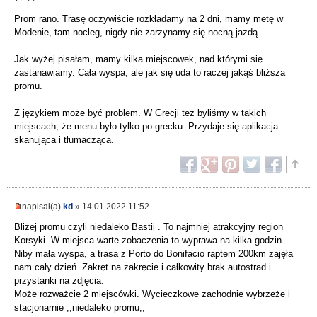
Prom rano. Trasę oczywiście rozkładamy na 2 dni, mamy metę w
Modenie, tam nocleg, nigdy nie zarzynamy się nocną jazdą.
Jak wyżej pisałam, mamy kilka miejscowek, nad którymi się
zastanawiamy. Cała wyspa, ale jak się uda to raczej jakąś bliższa
promu.
Z językiem może być problem. W Grecji też byliśmy w takich
miejscach, że menu było tylko po grecku. Przydaje się aplikacja
skanująca i tłumacząca.
napisał(a)
kd
» 14.01.2022 11:52
Bliżej promu czyli niedaleko Bastii . To najmniej atrakcyjny region
Korsyki. W miejsca warte zobaczenia to wyprawa na kilka godzin.
Niby mała wyspa, a trasa z Porto do Bonifacio raptem 200km zajęła
nam cały dzień. Zakręt na zakręcie i całkowity brak autostrad i
przystanki na zdjęcia.
Może rozważcie 2 miejscówki. Wycieczkowe zachodnie wybrzeże i
stacjonarnie ,,niedaleko promu,,