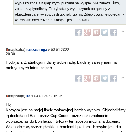
wypłaszczona z najlepszymi plażami na wyspie. Nie żałowaliśmy,
że tu przypłynęliśmy. To był udany wypoczynek połączony z
objazdem całej wyspy, czyli tak, jak lubimy. Zdecydowanie polecamy
wszystkim odwiedzenie Korsyki, jest tego warta.
napisał(a)
naszastruga
» 03.01.2022
20:30
Podbijam. Z atrakcjami damy sobie radę, bardziej zależy nam na
praktycznych informacjach.
napisał(a)
kd
» 04.01.2022 16:26
Hej!
Korsyka jest na mojej liście wakacyjnej bardzo wysoko. Objechaliśmy
ją dookoła od Basti przez Cap Corse , przez całe zachodnie
wybrzeże, aż do Bonifacjo. I tylko w ten sposób można ją docenić.
Wschodnie wybrzeże płaskie z hotelami i plażami. Korsyka jest dla