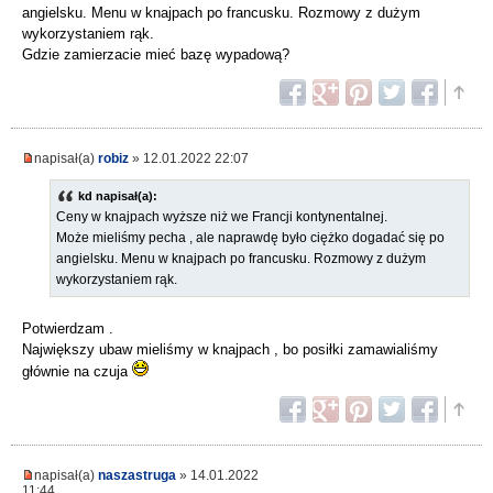
angielsku. Menu w knajpach po francusku. Rozmowy z dużym
wykorzystaniem rąk.
Gdzie zamierzacie mieć bazę wypadową?
napisał(a)
robiz
» 12.01.2022 22:07
kd napisał(a):
Ceny w knajpach wyższe niż we Francji kontynentalnej.
Może mieliśmy pecha , ale naprawdę było ciężko dogadać się po
angielsku. Menu w knajpach po francusku. Rozmowy z dużym
wykorzystaniem rąk.
Potwierdzam .
Największy ubaw mieliśmy w knajpach , bo posiłki zamawialiśmy
głównie na czuja
napisał(a)
naszastruga
» 14.01.2022
11:44