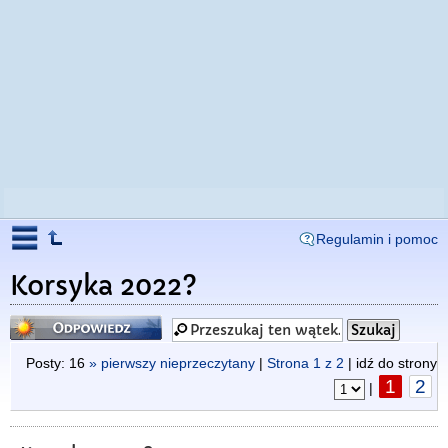
Regulamin i pomoc
Korsyka 2022?
Odpowiedz
Posty: 16
» pierwszy nieprzeczytany
|
Strona
1
z
2
| idź do strony
1
2
|