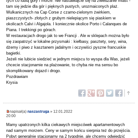
tych co lubią góry i morze. Nie nastawiajcie się na zwiedzanie miast -
tam się jedzie dla gór i pięknych pustych, urozmaiconych plaż.
Wulkanicznych na Cap Corse z czarno-zielonym żwirkiem,
piaszczystych- złotych z grubym nielepiącym się piaskiem w
okolicach Calvi i Algajola. I koniecznie okolice Porto i Calanques de
Piana. I trekkingi po górach.
W restauracjach drogo jak to we Francji . Ale w sklepach można było
się zaopatrzyć w lokalne przysmaki : kiełbasy, pasztety, sery, wina,
dżemy i piwo z kasztanem jadalnym i oczywiści pyszne francuskie
bagietki.
Jeżeli nie lubicie siedzieć w jednym miejscu to wyspa dla Was, jeżeli
chcecie stacjonarnie na plażowanie, to chyba nie ma sensu bo
skomplikowany dojazd i drogo.
Pozdrawiam
Krysia
napisał(a)
naszastruga
» 12.01.2022
20:00
Mamy upatrzonych kilka ciekawych miejscówek apartamentowych
nad samym morzem. Ceny w samym końcu sierpnia też do przejścia.
Pobyt generalnie stacjonarny na 2 tygodnie, ale chcemy odwiedzić