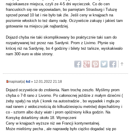
najciekawsze miejsca, czyli ze 4-5 dni wycieczek. Co do cen
francuskich się nie wypowiadam, bo pamiętam Strasburg i Tuluzę
sprzed ponad 10 lat i nie było tak źle. Jeśli ceny w knajpach na
poziomie włoskich to też damy radę. Oczywiście zakupy i jakieś tam
gotowanie na miejscu jak najbardziej.
Dojazd chyba nie taki skomplikowany bo praktycznie taki sam do
rozpatrywanej też przez nas Sardynii. Prom z Livirno. Płynie się
krócej niż na Sardynię, bo 4 godziny i bilety też tańsze, wyskakiwalo
nam 300 euro w obie strony.
napisał(a)
kd
» 12.01.2022 21:18
Dojazd oczywiście do zrobienia. Nam trochę zeszło. Myślimy prom
chyba o 7-8 rano z Livorno. Po całonocnej jeździe z małym dziećmi (
żeby spały) na styk ( korek na autostradzie , bo wypadek i mgła po
nad ranem z widocznością do kilkudziesięciu metrów) dojechaliśmy i
co - sztorm albo duży wiatr i prom opóźniony kilka godzin. Na
Korsykę dotarliśmy około 18. Wymęczeni
Ceny w knajpach wyższe niż we Francji kontynentalnej.
Może mieliśmy pecha , ale naprawdę było ciężko dogadać się po