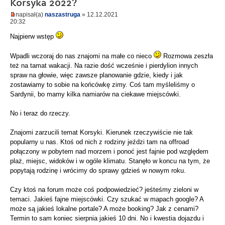
Korsyka 2022?
napisał(a)
naszastruga
» 12.12.2021
20:32
Najpierw wstęp
Wpadli wczoraj do nas znajomi na małe co nieco
Rozmowa zeszła
też na tamat wakacji. Na razie dość wcześnie i pierdylion innych
spraw na głowie, więc zawsze planowanie gdzie, kiedy i jak
zostawiamy to sobie na końcówkę zimy. Coś tam myśleliśmy o
Sardynii, bo mamy kilka namiarów na ciekawe miejscówki.
No i teraz do rzeczy.
Znajomi zarzucili temat Korsyki. Kierunek rzeczywiście nie tak
popularny u nas. Ktoś od nich z rodziny jeździ tam na offroad
połączony w pobytem nad morzem i ponoć jest fajnie pod względem
plaż, miejsc, widoków i w ogóle klimatu. Stanęło w koncu na tym, że
popytają rodzinę i wrócimy do sprawy gdzieś w nowym roku.
Czy ktoś na forum może coś podpowiedzieć? jeśteśmy zieloni w
temaci. Jakieś fajne miejscówki. Czy szukać w mapach google? A
może są jakieś lokalne portale? A może booking? Jak z cenami?
Termin to sam koniec sierpnia jakieś 10 dni. No i kwestia dojazdu i