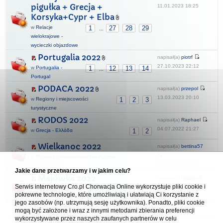
pigułka + Grecja +
11.01.2023 18:25
Korsyka+Cypr + Elba
w
Relacje
1
27
28
29
...
wielokrajowe -
wycieczki objazdowe
Portugalia 2022
napisał(a)
piotrf
27.10.2023 22:12
w
Portugalia -
1
12
13
14
...
Portugal
PODACA 2022
napisał(a)
przepol
13.03.2023 20:10
w
Regiony i miejscowości
1
2
3
turystyczne
RODOS 2022
napisał(a)
Raphael
04.07.2022 21:27
w
Grecja - Ελλάδα
1
2
Wielkanoc 2022
napisał(a)
bettina57
w
Regiony i miejscowości turystyczne
03.11.2022 21:40
Jakie dane przetwarzamy i w jakim celu?
Majówka 2022
napisał(a)
husband
Serwis internetowy Cro.pl Chorwacja Online wykorzystuje pliki cookie i
w
Regiony i miejscowości turystyczne
1
2
pokrewne technologie, które umożliwiają i ułatwiają Ci korzystanie z
19.05.2022 15:14
jego zasobów (np. utrzymują sesję użytkownika). Ponadto, pliki cookie
mogą być założone i wraz z innymi metodami zbierania preferencji
wykorzystywane przez naszych zaufanych partnerów w celu
Forum Chorwacja Online - Cro.pl