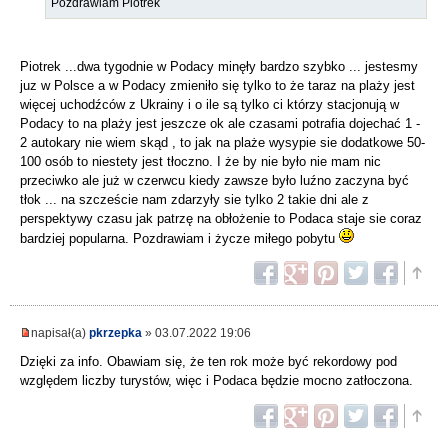
Pozdrawiam Piotrek
Piotrek ...dwa tygodnie w Podacy minęły bardzo szybko ... jestesmy
juz w Polsce a w Podacy zmieniło się tylko to że taraz na plaży jest
więcej uchodźców z Ukrainy i o ile są tylko ci którzy stacjonują w
Podacy to na plaży jest jeszcze ok ale czasami potrafia dojechać 1 -
2 autokary nie wiem skąd , to jak na plaże wysypie sie dodatkowe 50-
100 osób to niestety jest tłoczno. I że by nie było nie mam nic
przeciwko ale już w czerwcu kiedy zawsze było luźno zaczyna być
tłok ... na szczeście nam zdarzyły sie tylko 2 takie dni ale z
perspektywy czasu jak patrzę na obłożenie to Podaca staje sie coraz
bardziej popularna. Pozdrawiam i życze miłego pobytu
napisał(a)
pkrzepka
» 03.07.2022 19:06
Dzięki za info. Obawiam się, że ten rok może być rekordowy pod
względem liczby turystów, więc i Podaca będzie mocno zatłoczona.