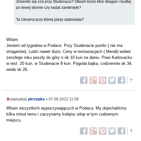
Zmieniło się coś przy Studenacu? Otwarł może ktoś stragan i budkę
po lewej stronie czy nadal zamknięte?
Ta Ukraina przy której plaży atakowała?
Witam
Jestem od tygodnia w Podace. Przy Studenacie pustki ( nie ma
straganów). Ludzi nawet dużo. Ceny w restauracjach ( Mendi) wobec
zeszłego roku poszły do góry o ok 10 kun na daniu. Piwo Karlovacko
w rest. 20 kun, w Studenacie 9 kun. Pogoda bajka, codziennie ok 34,
woda ok 26.
napisał(a)
pkrzepka
» 07.08.2022 11:58
Witam wszystkich wypoczywających w Podaca. My dojechaliśmy
kilka minut temu i zaczynamy kolejny urlop w tym cudownym
miejscu.