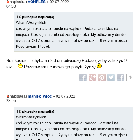
napisał(a)
VONPLES
» 02.07.2022
04:53
pkrzepka napisał(a):
Witam Wszystkich,
coś w tym roku cicho i pusto na wątku o Podaca. Jest ktoś na
miejscu. Coś się zmieniło od zeszłego roku. My odliczamy dni do
wyjazdu. Od 7 sierpnia leżymy na plaży po raz .....9 w tym miejscu.
Pozdrawiam Piotrek
No i kusicie....chyba na 2-3 dni odwiedzę Podace, żeby zaliczyć 9
raz....
Pozdrawiam i cudownego pobytu życzę
napisał(a)
maniek_wroc
» 02.07.2022
23:05
pkrzepka napisał(a):
Witam Wszystkich,
coś w tym roku cicho i pusto na wątku o Podaca. Jest ktoś na
miejscu. Coś się zmieniło od zeszłego roku. My odliczamy dni do
wyjazdu. Od 7 sierpnia leżymy na plaży po raz .....9 w tym miejscu.