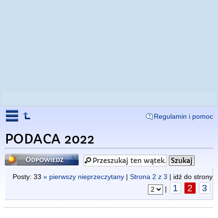
Regulamin i pomoc
PODACA 2022
Odpowiedz
Posty: 33
» pierwszy nieprzeczytany
|
Strona
2
z
3
| idź do strony
1
2
3
|