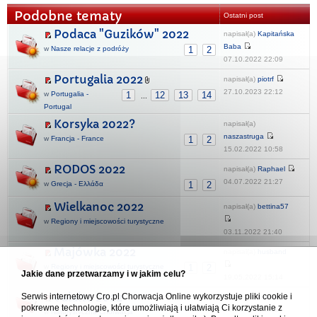
Podobne tematy
Ostatni post
Podaca "Guzików" 2022
napisał(a)
Kapitańska
Baba
w
Nasze relacje z podróży
1
2
07.10.2022 22:09
Portugalia 2022
napisał(a)
piotrf
27.10.2023 22:12
w
Portugalia -
1
12
13
14
...
Portugal
Korsyka 2022?
napisał(a)
naszastruga
w
Francja - France
1
2
15.02.2022 10:58
RODOS 2022
napisał(a)
Raphael
04.07.2022 21:27
w
Grecja - Ελλάδα
1
2
Wielkanoc 2022
napisał(a)
bettina57
w
Regiony i miejscowości turystyczne
03.11.2022 21:40
Majówka 2022
napisał(a)
husband
w
Regiony i miejscowości turystyczne
1
2
Jakie dane przetwarzamy i w jakim celu?
19.05.2022 15:14
Valalta 2022
Serwis internetowy Cro.pl Chorwacja Online wykorzystuje pliki cookie i
napisał(a)
Asidar
pokrewne technologie, które umożliwiają i ułatwiają Ci korzystanie z
10.08.2022 18:24
w
Naturystyczna Chorwacja