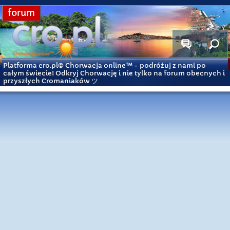
forum
Platforma cro.pl© Chorwacja online™
- podróżuj z nami po
całym świecie! Odkryj Chorwację i nie tylko na forum obecnych i
przyszłych Cromaniaków ツ