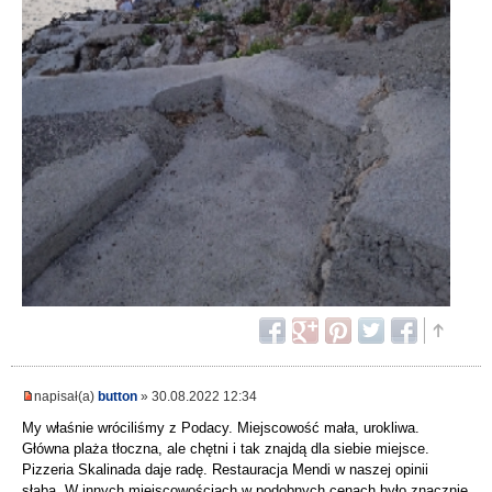
napisał(a)
button
» 30.08.2022 12:34
My właśnie wróciliśmy z Podacy. Miejscowość mała, urokliwa.
Główna plaża tłoczna, ale chętni i tak znajdą dla siebie miejsce.
Pizzeria Skalinada daje radę. Restauracja Mendi w naszej opinii
słaba. W innych miejscowościach w podobnych cenach było znacznie