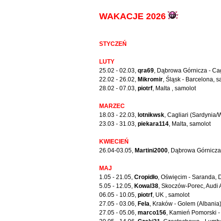
WAKACJE 2026
STYCZEŃ
LUTY
25.02 - 02.03,
qra69
, Dąbrowa Górnicza - Cag
22.02 - 26.02,
Mikromir
, Śląsk - Barcelona, 
28.02 - 07.03,
piotrf
, Malta , samolot
MARZEC
18.03 - 22.03,
lotnikwsk
, Cagliari (Sardynia/
23.03 - 31.03,
piekara114
, Malta, samolot
KWIECIEŃ
26.04-03.05,
Martini2000
, Dąbrowa Górnicza 
MAJ
1.05 - 21.05,
Cropidło
, Oświęcim - Saranda, 
5.05 - 12.05,
Kowal38
, Skoczów-Porec, Audi 
06.05 - 10.05,
piotrf
, UK , samolot
27.05 - 03.06,
Fela
, Kraków - Golem (Albania
27.05 - 05.06,
marco156
, Kamień Pomorski -