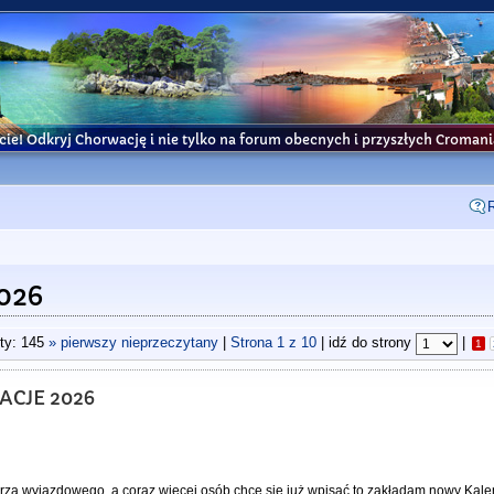
cie! Odkryj Chorwację i nie tylko na forum obecnych i przyszłych Croma
026
ty: 145
» pierwszy nieprzeczytany
|
Strona
1
z
10
| idź do strony
|
1
ACJE 2026
darza wyjazdowego, a coraz więcej osób chce się już wpisać to zakładam nowy Kale