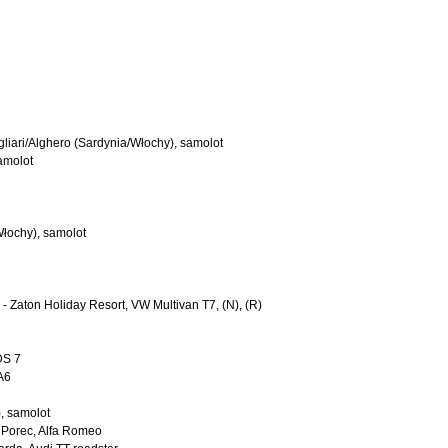
liari/Alghero (Sardynia/Włochy), samolot
samolot
Włochy), samolot
- Zaton Holiday Resort, VW Multivan T7, (N), (R)
DS 7
A6
), samolot
 Porec, Alfa Romeo