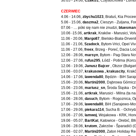
30.05 - 14.06,
Czaki31
, Częstochowa - Lumba
CZERWIEC
4.06 - 14.06,
zbychu1023
, Bratuś, Kia Proce
5.06 - 15.06,
daszma2
, Cieszyn - Zuljana, F
07.06 - .... póki się nam nie znudzi,
bluesman
10.06 -15.06,
artkrak
, Kraków - Marusici, Vo
11.06 - 20.06,
Margo87
, Bielsko-Biała-Drveni
11.06 - 21.06,
Szadock
, Bytom-Vrici, Opel Vi
11.06 - 27.06,
freex
, Brzeg - Poreć, Dacia Lo
12.06 - 28.06,
marsyn
, Bytom - Pag-Stara N
12.06 - 27.06,
rufus295
, Łódź - Potirna (Kor
12.06 - 19.06,
Janusz Bajcer
, Obzor (Bułgar
13.06 - 03.07,
krakusowa , krakuscity
, Krak
14.06 - 17.06,
lawenda80
, Będzin - BiH Saraj
15.06 - 20.06,
Martini2000
, Dąbrowa Górnicza
15.06 - 23.06,
mariusz_sn
, Środa Śląska - D
15.06 - 21.06,
artkrak
, Marusici - Milna (ta 
16.06 - 28.06,
dasuch
, Bytom - Rogoznica, 
17.06 - 29.06,
lawenda80
, BiH (Sarajewo-Mos
17.06 - 29.06,
piekara114
, Sucha B. - Ochryd
19.06 - 27.06,
lamwoj
, Wojakowa - KRK, Ho
19.06 - 05.07,
BartKat
, Katowice - Orebić, 
19.06 - 28.06,
krutom
, Zakrzów - Šparadići (
20.06 - 02.07,
Martini2000
, Zaton Holiday Re