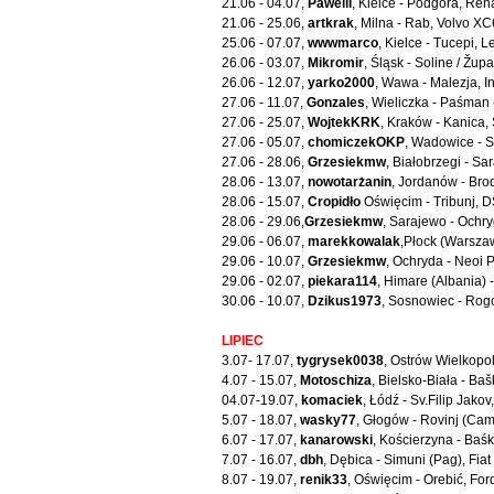
21.06 - 04.07,
Pawelli
, Kielce - Podgora, Ren
21.06 - 25.06,
artkrak
, Milna - Rab, Volvo X
25.06 - 07.07,
wwwmarco
, Kielce - Tucepi,
26.06 - 03.07,
Mikromir
, Śląsk - Soline / Žu
26.06 - 12.07,
yarko2000
, Wawa - Malezja, I
27.06 - 11.07,
Gonzales
, Wieliczka - Paśman 
27.06 - 25.07,
WojtekKRK
, Kraków - Kanica,
27.06 - 05.07,
chomiczekOKP
, Wadowice - S
27.06 - 28.06,
Grzesiekmw
, Białobrzegi - Sa
28.06 - 13.07,
nowotarżanin
, Jordanów - Bro
28.06 - 15.07,
Cropidło
Oświęcim - Tribunj, 
28.06 - 29.06,
Grzesiekmw
, Sarajewo - Ochry
29.06 - 06.07,
marekkowalak
,Płock (Warsza
29.06 - 10.07,
Grzesiekmw
, Ochryda - Neoi P
29.06 - 02.07,
piekara114
, Himare (Albania) 
30.06 - 10.07,
Dzikus1973
, Sosnowiec - Ro
LIPIEC
3.07- 17.07,
tygrysek0038
, Ostrów Wielkopo
4.07 - 15.07,
Motoschiza
, Bielsko-Biała - Ba
04.07-19.07,
komaciek
, Łódź - Sv.Filip Jakov
5.07 - 18.07,
wasky77
, Głogów - Rovinj (Ca
6.07 - 17.07,
kanarowski
, Kościerzyna - Baś
7.07 - 16.07,
dbh
, Dębica - Simuni (Pag), Fia
8.07 - 19.07,
renik33
, Oświęcim - Orebić, Fo