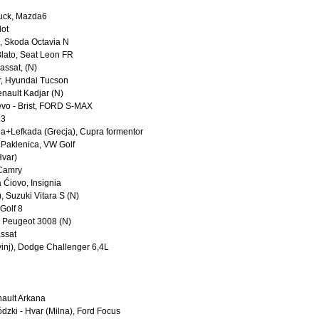
Puck, Mazda6
lot
, Skoda Octavia N
Blato, Seat Leon FR
assat, (N)
r, Hyundai Tucson
enault Kadjar (N)
jevo - Brist, FORD S-MAX
 3
nia+Lefkada (Grecja), Cupra formentor
d Paklenica, VW Golf
Hvar)
 Camry
a Ćiovo, Insignia
, Suzuki Vitara S (N)
 Golf 8
ły Peugeot 3008 (N)
assat
vinj), Dodge Challenger 6,4L
nault Arkana
dzki - Hvar (Milna), Ford Focus