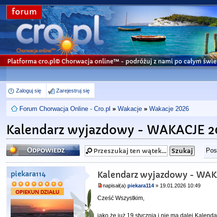
forum
Platforma cro.pl© Chorwacja online™
- podróżuj z nami po całym świe
Zaloguj się
Zarejestruj się
Forum Chorwacja Online - Cro.pl
»
Wakacje
»
Wakacje 2026
Kalendarz wyjazdowy - WAKACJE 2
Odpowiedz
Pos
piekara114
Kalendarz wyjazdowy - WAK
napisał(a)
piekara114
» 19.01.2026 10:49
Cześć Wszystkim,
jako że już 19 stycznia i nie ma dalej Kalen