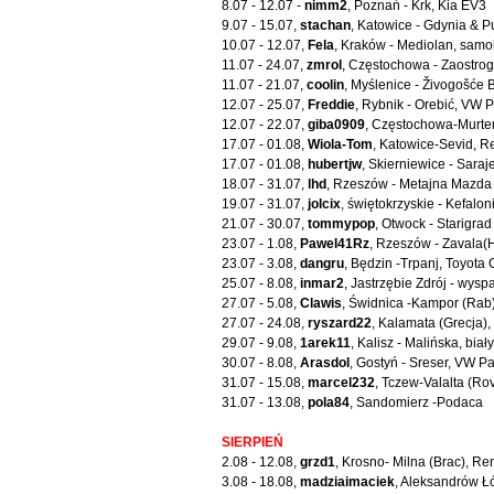
8.07 - 12.07 -
nimm2
, Poznań - Krk, Kia EV3
9.07 - 15.07,
stachan
, Katowice - Gdynia & 
10.07 - 12.07,
Fela
, Kraków - Mediolan, samo
11.07 - 24.07,
zmrol
, Częstochowa - Zaostrog
11.07 - 21.07,
coolin
, Myślenice - Živogošće 
12.07 - 25.07,
Freddie
, Rybnik - Orebić, VW P
12.07 - 22.07,
giba0909
, Częstochowa-Murte
17.07 - 01.08,
Wiola-Tom
, Katowice-Sevid, R
17.07 - 01.08,
hubertjw
, Skierniewice - Sara
18.07 - 31.07,
lhd
, Rzeszów - Metajna Mazda
19.07 - 31.07,
jolcix
, świętokrzyskie - Kefalo
21.07 - 30.07,
tommypop
, Otwock - Starigra
23.07 - 1.08,
Pawel41Rz
, Rzeszów - Zavala(
23.07 - 3.08,
dangru
, Będzin -Trpanj, Toyota
25.07 - 8.08,
inmar2
, Jastrzębie Zdrój - wysp
27.07 - 5.08,
Clawis
, Świdnica -Kampor (Rab)
27.07 - 24.08,
ryszard22
, Kalamata (Grecja),
29.07 - 9.08,
1arek11
, Kalisz - Malińska, bia
30.07 - 8.08,
Arasdol
, Gostyń - Sreser, VW P
31.07 - 15.08,
marcel232
, Tczew-Valalta (Ro
31.07 - 13.08,
pola84
, Sandomierz -Podaca
SIERPIEŃ
2.08 - 12.08,
grzd1
, Krosno- Milna (Brac), Re
3.08 - 18.08,
madziaimaciek
, Aleksandrów Łó