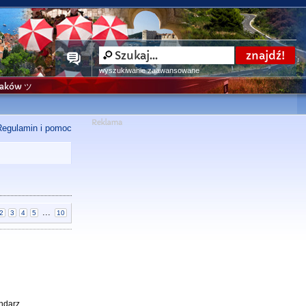
wyszukiwanie zaawansowane
niaków ツ
Regulamin i pomoc
...
2
3
4
5
10
ndarz.