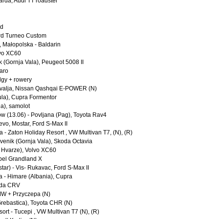
rda, Audi TT roadster
ed
ord Turneo Custom
, Małopolska - Baldarin
lvo XC60
k (Gornja Vala), Peugeot 5008 II
varo
dgy + rowery
ovalja, Nissan Qashqai E-POWER (N)
cula), Cupra Formentor
ia), samolot
ów (13.06) - Povljana (Pag), Toyota Rav4
evo, Mostar, Ford S-Max II
 - Zaton Holiday Resort , VW Multivan T7, (N), (R)
rvenik (Gornja Vala), Skoda Octavia
na Hvarze), Volvo XC60
Opel Grandland X
tar) - Vis- Rukavac, Ford S-Max II
a - Himare (Albania), Cupra
nda CRV
BMW + Przyczepa (N)
Grebastica), Toyota CHR (N)
sort - Tucepi , VW Multivan T7 (N), (R)