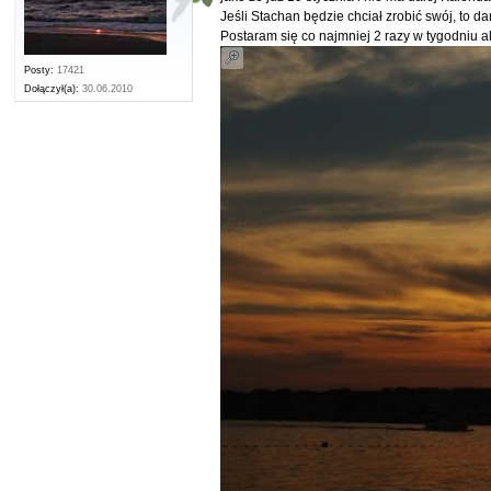
Jeśli Stachan będzie chciał zrobić swój, to da
Postaram się co najmniej 2 razy w tygodniu 
Posty:
17421
Dołączył(a):
30.06.2010