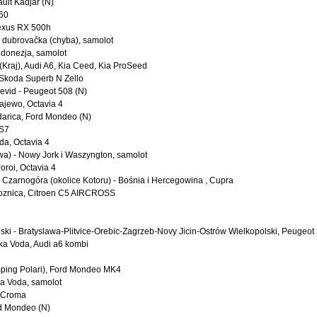
ault Kadjar (N)
C60
 Lexus RX 500h
pa dubrovačka (chyba), samolot
ndonezja, samolot
(Kraj), Audi A6, Kia Ceed, Kia ProSeed
 Skoda Superb N Zello
evid - Peugeot 508 (N)
rajewo, Octavia 4
darica, Ford Mondeo (N)
DS7
da, Octavia 4
wa) - Nowy Jork i Waszyngton, samolot
oroi, Octavia 4
- Czarnogóra (okolice Kotoru) - Bośnia i Hercegowina , Cupra
goznica, Citroen C5 AIRCROSS
lski - Bratyslawa-Plitvice-Orebic-Zagrzeb-Novy Jicin-Ostrów Wielkopolski, Peugeot
ška Voda, Audi a6 kombi
,
mping Polari), Ford Mondeo MK4
ka Voda, samolot
t Croma
rd Mondeo (N)