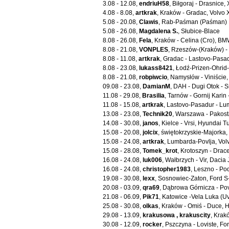
3.08 - 12.08,
endriuH58
, Biłgoraj - Drasnice
4.08 - 8.08,
artkrak
, Kraków - Gradac, Volvo
5.08 - 20.08,
Clawis
, Rab-Paśman (Paśman) , 
5.08 - 26.08,
Magdalena S.
, Słubice-Blace
8.08 - 26.08,
Fela
, Kraków - Celina (Cro), B
8.08 - 21.08,
VONPLES
, Rzeszów-(Kraków) -
8.08 - 11.08,
artkrak
, Gradac - Lastovo-Pasa
8.08 - 23.08,
lukass8421
, Łodź-Prizen-Ohri
8.08 - 21.08,
robpiwcio
, Namysłów - Viniście
09.08 - 23.08,
DamianM
, DAH - Dugi Otok - S
11.08 - 29.08,
Brasilia
, Tarnów - Gornij Karin
11.08 - 15.08,
artkrak
, Lastovo-Pasadur - L
13.08 - 23.08,
Technik20
, Warszawa - Pakos
14.08 - 30.08,
janos
, Kielce - Vrsi, Hyundai 
15.08 - 20.08,
jolcix
, świętokrzyskie-Majorka,
15.08 - 24.08,
artkrak
, Lumbarda-Povlja, Vo
15.08 - 28.08,
Tomek_krot
, Krotoszyn - Drac
16.08 - 24.08,
luk006
, Wałbrzych - Vir, Dacia
16.08 - 24.08,
christopher1983
, Leszno - Po
19.08 - 30.08,
lexx
, Sosnowiec-Zaton, Ford 
20.08 - 03.09,
qra69
, Dąbrowa Górnicza - Po
21.08 - 06.09,
Pik71
, Katowice -Vela Luka (U
25.08 - 30.08,
olkas
, Kraków - Omiś - Duce, 
29.08 - 13.09,
krakusowa , krakuscity
, Krak
30.08 - 12.09,
rocker
, Pszczyna - Loviste, Fo