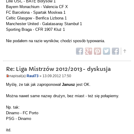
Lille OSC - BATE Borysów 1
Bayern Monachium - Valencia CF X
FC Barcelona - Spartak Moskwa 1
Celtic Glasgow - Benfica Lizbona 1
Manchester United - Galatasaray Stambuł 1
Sporting Braga - CFR 1907 Kluż 1
Nie podałem na razie wyników, chodzi sposób typowania.
Re: Liga Mistrzów 2012/2013- dyskusja
napisał(a)
Raul73
» 13.09.2012 17:50
Myślę, że tak jak zaproponował
Janusz
jest OK.
Można nawet same nazwy drużyn, bez miast - też się połapiemy.
Np. tak:
Dinamo - FC Porto
PSG - Dinamo
itd.