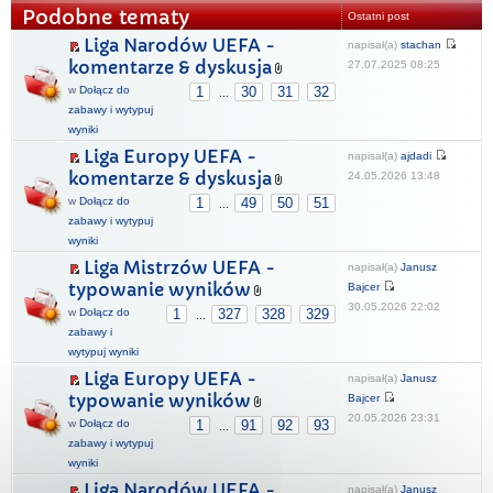
Podobne tematy
Ostatni post
Liga Narodów UEFA -
napisał(a)
stachan
komentarze & dyskusja
27.07.2025 08:25
w
Dołącz do
1
30
31
32
...
zabawy i wytypuj
wyniki
Liga Europy UEFA -
napisał(a)
ajdadi
komentarze & dyskusja
24.05.2026 13:48
w
Dołącz do
1
49
50
51
...
zabawy i wytypuj
wyniki
Liga Mistrzów UEFA -
napisał(a)
Janusz
typowanie wyników
Bajcer
30.05.2026 22:02
w
Dołącz do
1
327
328
329
...
zabawy i
wytypuj wyniki
Liga Europy UEFA -
napisał(a)
Janusz
typowanie wyników
Bajcer
20.05.2026 23:31
w
Dołącz do
1
91
92
93
...
zabawy i wytypuj
wyniki
Liga Narodów UEFA -
napisał(a)
Janusz