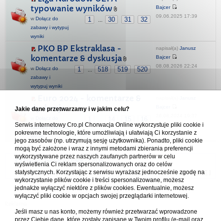
typowanie wyników
Bajcer
09.06.2025 17:39
w
Dołącz do
1
30
31
32
...
zabawy i wytypuj
wyniki
PKO BP Ekstraklasa -
napisał(a)
Janusz
komentarze & dyskusja
Bajcer
08.08.2026 22:24
w
Dołącz do
1
518
519
520
...
zabawy i
wytypuj wyniki
Euro 2024 - komentarze &
napisał(a)
Janusz
dyskusja
Bajcer
Jakie dane przetwarzamy i w jakim celu?
28.08.2024 19:37
w
Dołącz do
1
14
15
16
...
Serwis internetowy Cro.pl Chorwacja Online wykorzystuje pliki cookie i
zabawy i wytypuj
pokrewne technologie, które umożliwiają i ułatwiają Ci korzystanie z
wyniki
jego zasobów (np. utrzymują sesję użytkownika). Ponadto, pliki cookie
mogą być założone i wraz z innymi metodami zbierania preferencji
wykorzystywane przez naszych zaufanych partnerów w celu
Forum Chorwacja Online - Cro.pl
wyświetlenia Ci reklam spersonalizowanych oraz do celów
statystycznych. Korzystając z serwisu wyrażasz jednocześnie zgodę na
Usuń ciasteczka
• Strefa czasowa: UTC + 1 (Polska - czas zimowy) [
DST
]
wykorzystanie plików cookie i treści spersonalizowane, możesz
jednakże wyłączyć niektóre z plików cookies. Ewentualnie, możesz
wyłączyć pliki cookie w opcjach swojej przeglądarki internetowej.
Jeśli masz u nas konto, możemy również przetwarzać wprowadzone
przez Ciebie dane, które zostały zapisane w Twoim profilu (e-mail oraz