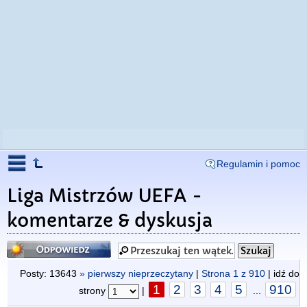
Regulamin i pomoc
Liga Mistrzów UEFA -
komentarze & dyskusja
Odpowiedz
Posty: 13643
» pierwszy nieprzeczytany
|
Strona
1
z
910
| idź do
1
2
3
4
5
910
strony
|
...