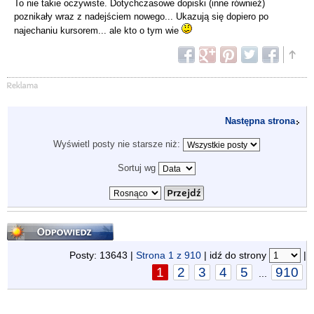
To nie takie oczywiste. Dotychczasowe dopiski (inne również)
poznikały wraz z nadejściem nowego... Ukazują się dopiero po
najechaniu kursorem... ale kto o tym wie
Następna strona
Wyświetl posty nie starsze niż:
Sortuj wg
Odpowiedz
Posty: 13643 |
Strona
1
z
910
| idź do strony
|
1
2
3
4
5
910
...