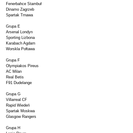
Fenerbahce Stambuł
Dinamo Zagrzeb
Spartak Trnawa
Grupa E
Arsenal Londyn
Sporting Lizbona
Karabach Agdam
Worskla Połtawa
Grupa F
Olympiakos Pireus
AC Milan
Real Betis
F91 Dudelange
Grupa G
Villarreal CF
Rapid Wiedeń
Spartak Moskwa
Glasgow Rangers
Grupa H