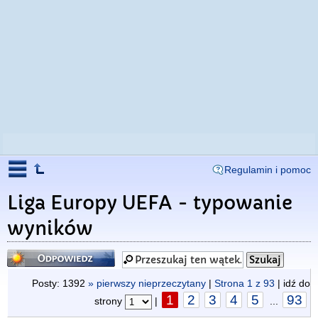
Regulamin i pomoc
Liga Europy UEFA - typowanie
wyników
Odpowiedz
Posty: 1392
» pierwszy nieprzeczytany
|
Strona
1
z
93
| idź do
1
2
3
4
5
93
strony
|
...