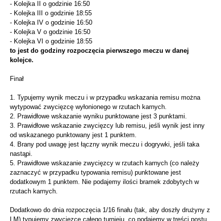
- Kolejka II o godzinie 16:50
- Kolejka III o godzinie 18:55
- Kolejka IV o godzinie 16:50
- Kolejka V o godzinie 16:50
- Kolejka VI o godzinie 18:55
to jest do godziny rozpoczęcia pierwszego meczu w danej
kolejce.
Finał
1. Typujemy wynik meczu i w przypadku wskazania remisu można
wytypować zwycięzcę wyłonionego w rzutach karnych.
2. Prawidłowe wskazanie wyniku punktowane jest 3 punktami.
3. Prawidłowe wskazanie zwycięzcy lub remisu, jeśli wynik jest inny
od wskazanego punktowany jest 1 punktem.
4. Brany pod uwagę jest łączny wynik meczu i dogrywki, jeśli taka
nastąpi.
5. Prawidłowe wskazanie zwycięzcy w rzutach karnych (co należy
zaznaczyć w przypadku typowania remisu) punktowane jest
dodatkowym 1 punktem. Nie podajemy ilości bramek zdobytych w
rzutach karnych.
Dodatkowo do dnia rozpoczęcia 1/16 finału (tak, aby doszły drużyny z
LM) typujemy zwycięzcę całego turnieju, co podajemy w treści postu.