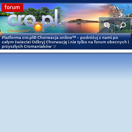
forum
Platforma cro.pl© Chorwacja online™
- podróżuj z nami po
całym świecie! Odkryj Chorwację i nie tylko na forum obecnych i
przyszłych Cromaniaków ツ