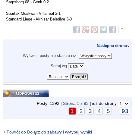
Sarpsborg 08 - Genk 0:2
Spartak Moskwa - Villarreal 2-1
Standard Liege - Akhisar Belediye 3-0
Następna strona
Wyświetl posty nie starsze niż:
Sortuj wg
Odpowiedz
Posty: 1392 |
Strona
1
z
93
| idź do strony
|
1
2
3
4
5
93
...
Powrót do Dołącz do zabawy i wytypuj wyniki