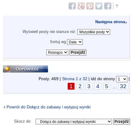
Następna strona
Wyświetl posty nie starsze niż:
Sortuj wg
Odpowiedz
Posty: 469 |
Strona
1
z
32
| idź do strony
|
1
2
3
4
5
32
...
Powrót do Dołącz do zabawy i wytypuj wyniki
Skocz do: