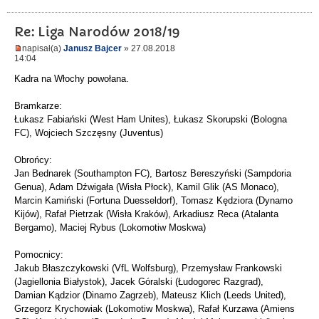
Re: Liga Narodów 2018/19
napisał(a)
Janusz Bajcer
» 27.08.2018
14:04
Kadra na Włochy powołana.
Bramkarze:
Łukasz Fabiański (West Ham Unites), Łukasz Skorupski (Bologna
FC), Wojciech Szczęsny (Juventus)
Obrońcy:
Jan Bednarek (Southampton FC), Bartosz Bereszyński (Sampdoria
Genua), Adam Dźwigała (Wisła Płock), Kamil Glik (AS Monaco),
Marcin Kamiński (Fortuna Duesseldorf), Tomasz Kędziora (Dynamo
Kijów), Rafał Pietrzak (Wisła Kraków), Arkadiusz Reca (Atalanta
Bergamo), Maciej Rybus (Lokomotiw Moskwa)
Pomocnicy:
Jakub Błaszczykowski (VfL Wolfsburg), Przemysław Frankowski
(Jagiellonia Białystok), Jacek Góralski (Łudogorec Razgrad),
Damian Kądzior (Dinamo Zagrzeb), Mateusz Klich (Leeds United),
Grzegorz Krychowiak (Lokomotiw Moskwa), Rafał Kurzawa (Amiens