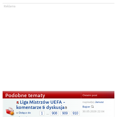
Podobne tematy
Ostatni post
Liga Mistrzów UEFA -
napisał(a)
Janusz
komentarze & dyskusja
Bajcer
30.05.2026 22:04
w
Dołącz do
1
908
909
910
...