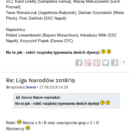
SC), Karol Linetty (Sampdoria Genua), Maciej Makuszewski (Lech
Poznań),
Taras Romanczuk (Jagiellonia Białystok), Damian Szymański (Wisła
Płock), Piotr Zieliński (SSC Napoli)
Napastnicy:
Robert Lewandowski (Bayern Monachium), Arkadiusz Milik (SSC
Napoli), Krzysztof Piątek (Genoa CFC)
No to jak - robić rozpiskę typowania dwóch dywizji
Re: Liga Narodów 2018/19
napisał(a)
koval
» 27.08.2018 14:20
Janusz Bajcer napisał(a):
No to jak - robić rozpiskę typowania dwóch dywizji
Robić
Mecze z A i B oraz zwycięzców grup z C i D
Wystarczy