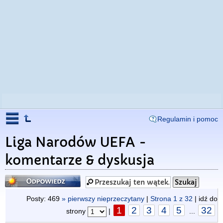
Regulamin i pomoc
Liga Narodów UEFA -
komentarze & dyskusja
Odpowiedz
Posty: 469
» pierwszy nieprzeczytany
|
Strona
1
z
32
| idź do
1
2
3
4
5
32
strony
|
...