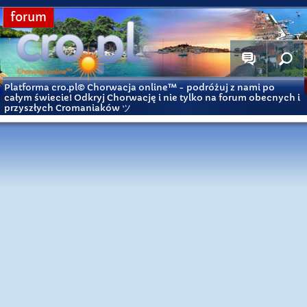
forum
Platforma cro.pl© Chorwacja online™
- podróżuj z nami po
całym świecie! Odkryj Chorwację i nie tylko na forum obecnych i
przyszłych Cromaniaków ツ