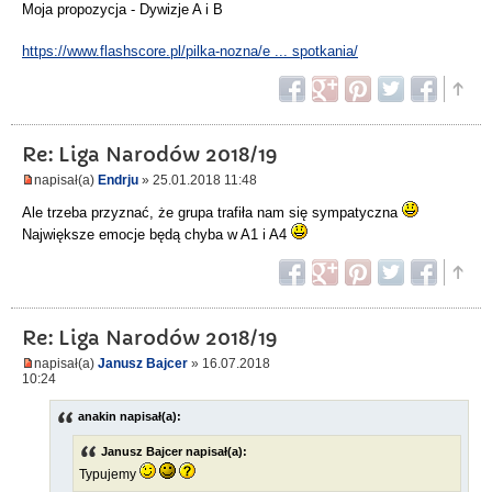
Moja propozycja - Dywizje A i B
https://www.flashscore.pl/pilka-nozna/e ... spotkania/
Re: Liga Narodów 2018/19
napisał(a)
Endrju
» 25.01.2018 11:48
Ale trzeba przyznać, że grupa trafiła nam się sympatyczna
Największe emocje będą chyba w A1 i A4
Re: Liga Narodów 2018/19
napisał(a)
Janusz Bajcer
» 16.07.2018
10:24
anakin napisał(a):
Janusz Bajcer napisał(a):
Typujemy