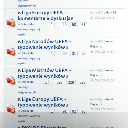
zabawy i
wytypuj wyniki
Liga Europy UEFA -
napisał(a)
ajdadi
komentarze & dyskusja
24.05.2026 13:48
w
Dołącz do
1
49
50
51
...
zabawy i wytypuj
wyniki
Liga Narodów UEFA -
napisał(a)
Janusz
typowanie wyników
Bajcer
09.06.2025 17:39
w
Dołącz do
1
30
31
32
...
zabawy i wytypuj
wyniki
Liga Mistrzów UEFA -
napisał(a)
Janusz
typowanie wyników
Bajcer
30.05.2026 22:02
w
Dołącz do
1
327
328
329
...
zabawy i
wytypuj wyniki
Liga Europy UEFA -
napisał(a)
Janusz
typowanie wyników
Bajcer
20.05.2026 23:31
w
Dołącz do
1
91
92
93
...
zabawy i wytypuj
wyniki
napisał(a)
Janusz