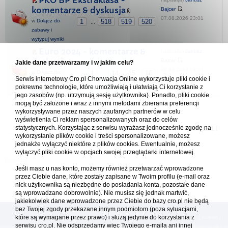
PKO BP Ekstraklasa -
komentarze & dyskusja
Bajcer
07.08.2026 23:01
w
Dołącz do
1
518
519
520
...
zabawy i
wytypuj wyniki
Euro 2024 - komentarze &
napisał(a)
Janusz
dyskusja
Bajcer
Jakie dane przetwarzamy i w jakim celu?
28.08.2024 19:37
w
Dołącz do
1
14
15
16
...
Serwis internetowy Cro.pl Chorwacja Online wykorzystuje pliki cookie i
zabawy i wytypuj
pokrewne technologie, które umożliwiają i ułatwiają Ci korzystanie z
wyniki
jego zasobów (np. utrzymują sesję użytkownika). Ponadto, pliki cookie
mogą być założone i wraz z innymi metodami zbierania preferencji
wykorzystywane przez naszych zaufanych partnerów w celu
Forum Chorwacja Online - Cro.pl
wyświetlenia Ci reklam spersonalizowanych oraz do celów
statystycznych. Korzystając z serwisu wyrażasz jednocześnie zgodę na
Usuń ciasteczka
• Strefa czasowa: UTC + 1 (Polska - czas zimowy) [
DST
]
wykorzystanie plików cookie i treści spersonalizowane, możesz
jednakże wyłączyć niektóre z plików cookies. Ewentualnie, możesz
wyłączyć pliki cookie w opcjach swojej przeglądarki internetowej.
Jeśli masz u nas konto, możemy również przetwarzać wprowadzone
przez Ciebie dane, które zostały zapisane w Twoim profilu (e-mail oraz
nick użytkownika są niezbędne do posiadania konta, pozostałe dane
są wprowadzane dobrowolnie). Nie musisz się jednak martwić,
jakiekolwiek dane wprowadzone przez Ciebie do bazy cro.pl nie będą
bez Twojej zgody przekazane innym podmiotom (poza sytuacjami,
które są wymagane przez prawo) i służą jedynie do korzystania z
[
reklama
] [
kontakt
]
serwisu cro.pl. Nie odsprzedamy więc Twojego e-maila ani innej
Platforma cro.pl© Chorwacja online™ wykorzystuje cookies do prawidłowego działania, te pliki