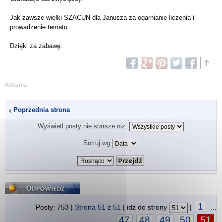
Jak zawsze wielki SZACUN dla Janusza za ogarnianie liczenia i
prowadzenie tematu.
Dzięki za zabawę.
Poprzednia strona
Wyświetl posty nie starsze niż:
Sortuj wg
Odpowiedz
1
Posty: 753 |
Strona
51
z
51
| idź do strony
|
...
47
48
49
50
51