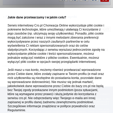
Powrót do Dołącz do zabawy i wytypuj wyniki
Jakie dane przetwarzamy i w jakim celu?
Serwis internetowy Cro.pl Chorwacja Online wykorzystuje pliki cookie i
Skocz do:
pokrewne technologie, które umożliwiają i ułatwiają Ci korzystanie z
jego zasobów (np. utrzymują sesję użytkownika). Ponadto, pliki cookie
mogą być założone i wraz z innymi metodami zbierania preferencji
wykorzystywane przez naszych zaufanych partnerów w celu
Forum Chorwacja Online - Cro.pl
wyświetlenia Ci reklam spersonalizowanych oraz do celów
statystycznych. Korzystając z serwisu wyrażasz jednocześnie zgodę na
Usuń ciasteczka
• Strefa czasowa: UTC + 1 (Polska - czas zimowy) [
DST
]
wykorzystanie plików cookie i treści spersonalizowane, możesz
jednakże wyłączyć niektóre z plików cookies. Ewentualnie, możesz
wyłączyć pliki cookie w opcjach swojej przeglądarki internetowej.
Jeśli masz u nas konto, możemy również przetwarzać wprowadzone
przez Ciebie dane, które zostały zapisane w Twoim profilu (e-mail oraz
nick użytkownika są niezbędne do posiadania konta, pozostałe dane
są wprowadzane dobrowolnie). Nie musisz się jednak martwić,
jakiekolwiek dane wprowadzone przez Ciebie do bazy cro.pl nie będą
bez Twojej zgody przekazane innym podmiotom (poza sytuacjami,
które są wymagane przez prawo) i służą jedynie do korzystania z
[
reklama
] [
kontakt
]
serwisu cro.pl. Nie odsprzedamy więc Twojego e-maila ani innej
Platforma cro.pl© Chorwacja online™ wykorzystuje cookies do prawidłowego działania, te pliki
zapisanej w profilu danej żadnemu zewnętrznemu podmiotowi.
gromadzą na Twoim komputerze dane ułatwiające korzystanie z serwisu; więcej informacji w
polityce prywatności
.
Szczegółowe informacje znajdziesz w
polityce prywatności
oraz
Redakcja platformy cro.pl© Chorwacja online™ nie odpowiada za treści zamieszczone przez
Regulaminie.
użytkowników. Korzystanie z serwisu oznacza akceptację regulaminu. Serwis ma charakter