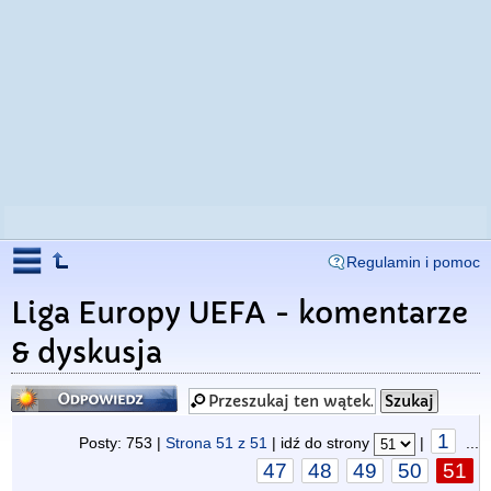
Regulamin i pomoc
Liga Europy UEFA - komentarze
& dyskusja
Odpowiedz
1
Posty: 753 |
Strona
51
z
51
| idź do strony
|
...
47
48
49
50
51