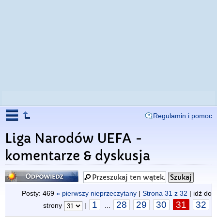
Regulamin i pomoc
Liga Narodów UEFA -
komentarze & dyskusja
Odpowiedz
Posty: 469
» pierwszy nieprzeczytany
|
Strona
31
z
32
| idź do
1
28
29
30
31
32
strony
|
...