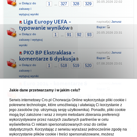
30.05.2026 22:02
w
Dołącz do
1
327
328
329
...
zabawy i
wytypuj wyniki
Liga Europy UEFA -
napisał(a)
Janusz
typowanie wyników
Bajcer
20.05.2026 23:31
w
Dołącz do
1
91
92
93
...
zabawy i wytypuj
wyniki
PKO BP Ekstraklasa -
napisał(a)
Janusz
komentarze & dyskusja
Bajcer
07.08.2026 23:01
w
Dołącz do
1
518
519
520
...
zabawy i
wytypuj wyniki
Euro 2024 - komentarze &
napisał(a)
Janusz
dyskusja
Bajcer
Jakie dane przetwarzamy i w jakim celu?
28.08.2024 19:37
w
Dołącz do
1
14
15
16
...
Serwis internetowy Cro.pl Chorwacja Online wykorzystuje pliki cookie i
zabawy i wytypuj
pokrewne technologie, które umożliwiają i ułatwiają Ci korzystanie z
wyniki
jego zasobów (np. utrzymują sesję użytkownika). Ponadto, pliki cookie
mogą być założone i wraz z innymi metodami zbierania preferencji
wykorzystywane przez naszych zaufanych partnerów w celu
Forum Chorwacja Online - Cro.pl
wyświetlenia Ci reklam spersonalizowanych oraz do celów
statystycznych. Korzystając z serwisu wyrażasz jednocześnie zgodę na
Usuń ciasteczka
• Strefa czasowa: UTC + 1 (Polska - czas zimowy) [
DST
]
wykorzystanie plików cookie i treści spersonalizowane, możesz