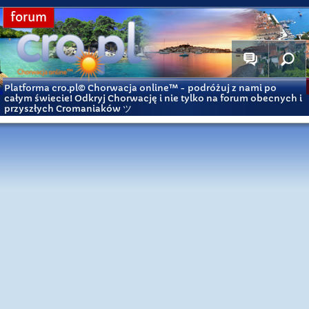
forum
Platforma cro.pl© Chorwacja online™
- podróżuj z nami po
całym świecie! Odkryj Chorwację i nie tylko na forum obecnych i
przyszłych Cromaniaków ツ