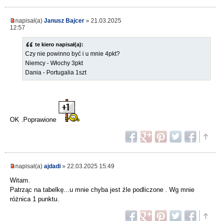
napisał(a)
Janusz Bajcer
» 21.03.2025
12:57
te kiero napisał(a):
Czy nie powinno być i u mnie 4pkt?
Niemcy - Włochy 3pkt
Dania - Portugalia 1szt
OK .Poprawione
napisał(a)
ajdadi
» 22.03.2025 15:49
Witam.
Patrząc na tabelkę...u mnie chyba jest źle podliczone . Wg mnie
różnica 1 punktu.