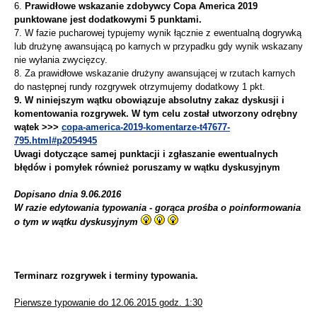
6.
Prawidłowe wskazanie zdobywcy Copa America 2019
punktowane jest dodatkowymi 5 punktami.
7. W fazie pucharowej typujemy wynik łącznie z ewentualną dogrywką
lub drużynę awansującą po karnych w przypadku gdy wynik wskazany
nie wyłania zwycięzcy.
8. Za prawidłowe wskazanie drużyny awansującej w rzutach karnych
do następnej rundy rozgrywek otrzymujemy dodatkowy 1 pkt.
9. W niniejszym wątku obowiązuje absolutny zakaz dyskusji i
komentowania rozgrywek. W tym celu został utworzony odrębny
wątek >>>
copa-america-2019-komentarze-t47677-
795.html#p2054945
Uwagi dotyczące samej punktacji i zgłaszanie ewentualnych
błędów i pomyłek również poruszamy w wątku dyskusyjnym
Dopisano dnia 9.06.2016
W razie edytowania typowania - gorąca prośba o poinformowania
o tym w wątku dyskusyjnym
Terminarz rozgrywek i terminy typowania.
Pierwsze typowanie do 12.06.2015 godz. 1:30