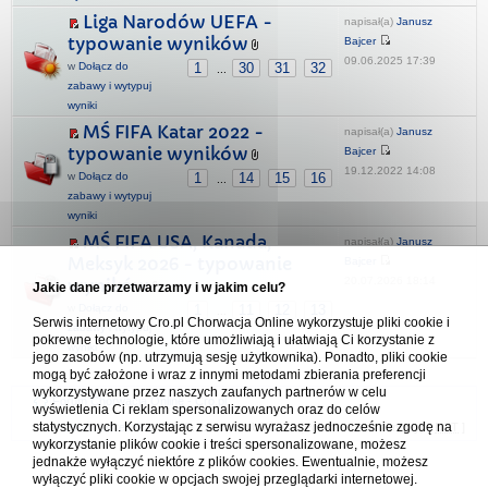
Liga Narodów UEFA -
napisał(a)
Janusz
typowanie wyników
Bajcer
09.06.2025 17:39
w
Dołącz do
1
30
31
32
...
zabawy i wytypuj
wyniki
MŚ FIFA Katar 2022 -
napisał(a)
Janusz
typowanie wyników
Bajcer
19.12.2022 14:08
w
Dołącz do
1
14
15
16
...
zabawy i wytypuj
wyniki
MŚ FIFA USA, Kanada,
napisał(a)
Janusz
Meksyk 2026 - typowanie
Bajcer
20.07.2026 18:14
wyników
Jakie dane przetwarzamy i w jakim celu?
w
Dołącz do
1
11
12
13
...
Serwis internetowy Cro.pl Chorwacja Online wykorzystuje pliki cookie i
zabawy i wytypuj
pokrewne technologie, które umożliwiają i ułatwiają Ci korzystanie z
wyniki
jego zasobów (np. utrzymują sesję użytkownika). Ponadto, pliki cookie
mogą być założone i wraz z innymi metodami zbierania preferencji
wykorzystywane przez naszych zaufanych partnerów w celu
Forum Chorwacja Online - Cro.pl
wyświetlenia Ci reklam spersonalizowanych oraz do celów
statystycznych. Korzystając z serwisu wyrażasz jednocześnie zgodę na
Usuń ciasteczka
• Strefa czasowa: UTC + 1 (Polska - czas zimowy) [
DST
]
wykorzystanie plików cookie i treści spersonalizowane, możesz
jednakże wyłączyć niektóre z plików cookies. Ewentualnie, możesz
wyłączyć pliki cookie w opcjach swojej przeglądarki internetowej.