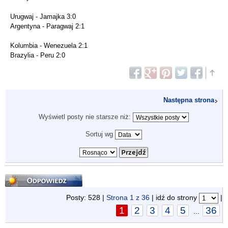
Urugwaj - Jamajka 3:0
Argentyna - Paragwaj 2:1
Kolumbia - Wenezuela 2:1
Brazylia - Peru 2:0
Następna strona
Wyświetl posty nie starsze niż:
Sortuj wg
Odpowiedz
Posty: 528 |
Strona
1
z
36
| idź do strony
|
1
2
3
4
5
36
...