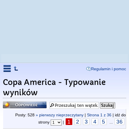
Regulamin i pomoc
Copa America - Typowanie
wyników
Odpowiedz
Posty: 528
» pierwszy nieprzeczytany
|
Strona
1
z
36
| idź do
1
2
3
4
5
36
strony
|
...