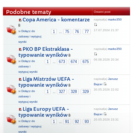
Podobne tematy
Ostatni post
Copa America - komentarze
napisał(a)
marko350
17.07.2024 21:37
w
Dołącz do
1
75
76
77
...
zabawy i wytypuj
wyniki
PKO BP Ekstraklasa -
napisał(a)
marko350
typowanie wyników
06.08.2026 20:34
w
Dołącz do
1
673
674
675
...
zabawy i
wytypuj wyniki
Liga Mistrzów UEFA -
napisał(a)
Janusz
typowanie wyników
Bajcer
30.05.2026 22:02
w
Dołącz do
1
327
328
329
...
zabawy i
wytypuj wyniki
Liga Europy UEFA -
napisał(a)
Janusz
typowanie wyników
Bajcer
20.05.2026 23:31
w
Dołącz do
1
91
92
93
...
zabawy i wytypuj
wyniki