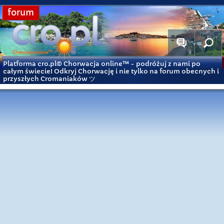
forum
Platforma cro.pl© Chorwacja online™
- podróżuj z nami po
całym świecie! Odkryj Chorwację i nie tylko na forum obecnych i
przyszłych Cromaniaków ツ