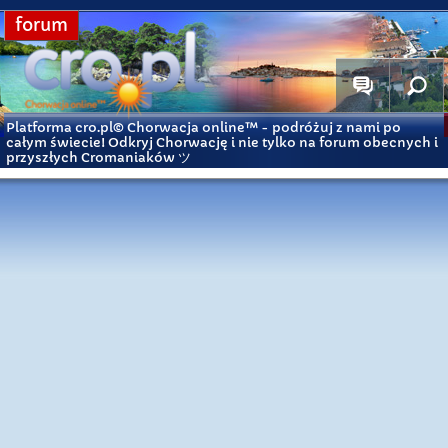
forum
Platforma cro.pl© Chorwacja online™
- podróżuj z nami po
całym świecie! Odkryj Chorwację i nie tylko na forum obecnych i
przyszłych Cromaniaków ツ