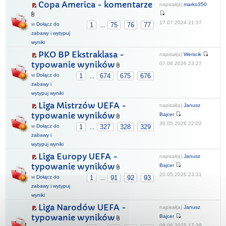
Copa America - komentarze
napisał(a)
marko350
17.07.2024 21:37
w
Dołącz do
1
75
76
77
...
zabawy i wytypuj
wyniki
PKO BP Ekstraklasa -
napisał(a)
Werscik
typowanie wyników
07.08.2026 23:27
w
Dołącz do
1
674
675
676
...
zabawy i
wytypuj wyniki
Liga Mistrzów UEFA -
napisał(a)
Janusz
typowanie wyników
Bajcer
30.05.2026 22:02
w
Dołącz do
1
327
328
329
...
zabawy i
wytypuj wyniki
Liga Europy UEFA -
napisał(a)
Janusz
typowanie wyników
Bajcer
20.05.2026 23:31
w
Dołącz do
1
91
92
93
...
zabawy i wytypuj
wyniki
Liga Narodów UEFA -
napisał(a)
Janusz
typowanie wyników
Bajcer
09.06.2025 17:39