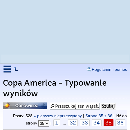
Regulamin i pomoc
Copa America - Typowanie
wyników
Odpowiedz
Posty: 528
» pierwszy nieprzeczytany
|
Strona
35
z
36
| idź do
1
32
33
34
35
36
strony
|
...