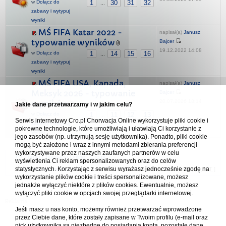
w
Dołącz do
1
30
31
32
...
zabawy i wytypuj
wyniki
MŚ FIFA Katar 2022 -
napisał(a)
Janusz
typowanie wyników
Bajcer
19.12.2022 14:08
w
Dołącz do
1
14
15
16
...
zabawy i wytypuj
wyniki
MŚ FIFA USA, Kanada,
napisał(a)
Janusz
Meksyk 2026 - typowanie
Bajcer
20.07.2026 18:14
wyników
Jakie dane przetwarzamy i w jakim celu?
w
Dołącz do
1
11
12
13
...
Serwis internetowy Cro.pl Chorwacja Online wykorzystuje pliki cookie i
zabawy i wytypuj
pokrewne technologie, które umożliwiają i ułatwiają Ci korzystanie z
wyniki
jego zasobów (np. utrzymują sesję użytkownika). Ponadto, pliki cookie
mogą być założone i wraz z innymi metodami zbierania preferencji
wykorzystywane przez naszych zaufanych partnerów w celu
Forum Chorwacja Online - Cro.pl
wyświetlenia Ci reklam spersonalizowanych oraz do celów
statystycznych. Korzystając z serwisu wyrażasz jednocześnie zgodę na
Usuń ciasteczka
• Strefa czasowa: UTC + 1 (Polska - czas zimowy) [
DST
]
wykorzystanie plików cookie i treści spersonalizowane, możesz
jednakże wyłączyć niektóre z plików cookies. Ewentualnie, możesz
wyłączyć pliki cookie w opcjach swojej przeglądarki internetowej.
Jeśli masz u nas konto, możemy również przetwarzać wprowadzone
przez Ciebie dane, które zostały zapisane w Twoim profilu (e-mail oraz
nick użytkownika są niezbędne do posiadania konta, pozostałe dane