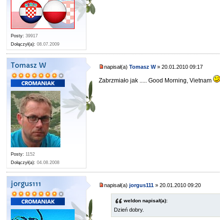
Posty:
39917
Dołączył(a):
08.07.2009
Tomasz W
napisał(a)
Tomasz W
» 20.01.2010 09:17
Zabrzmiało jak ..... Good Morning, Vietnam
Posty:
1152
Dołączył(a):
04.08.2008
jorgus111
napisał(a)
jorgus111
» 20.01.2010 09:20
weldon napisał(a):
Dzień dobry.