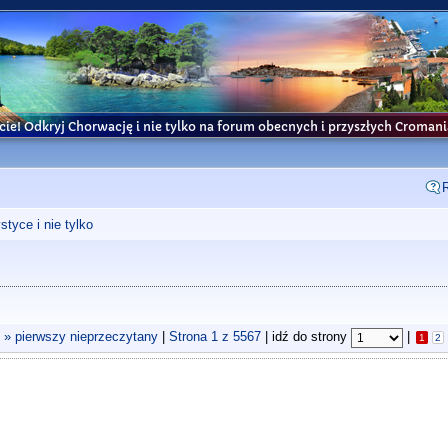
cie! Odkryj Chorwację i nie tylko na forum obecnych i przyszłych Croma
tyce i nie tylko
2
» pierwszy nieprzeczytany
|
Strona
1
z
5567
| idź do strony
|
1
2