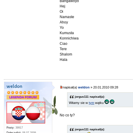
Bangawoyo
Hej
Oi
Namaste
Ahoy
Yo
Kumusta
Konnichiwa
Ciao
Tere
Shalom
Hala
weldon
napisał(a)
weldon
» 20.01.2010 09:28
jorgus111 napisał(a):
Witamy sie w
tym
wątku
No co ty?
Posty:
39917
jorgus111 napisał(a):
Dołączył(a):
08.07.2009