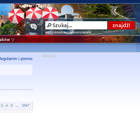
wyszukiwanie zaawansowane
niaków ツ
Regulamin i pomoc
...
3
4
5
5567