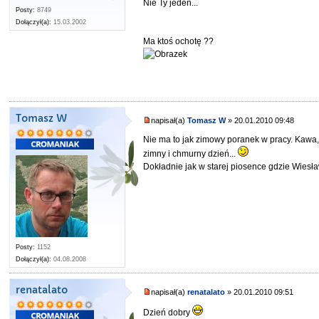
Nie Ty jeden...
Posty:
8749
Dołączył(a):
15.03.2002
Ma ktoś ochotę ??
Tomasz W
napisał(a)
Tomasz W
» 20.01.2010 09:48
Nie ma to jak zimowy poranek w pracy. Kawa,
zimny i chmurny dzień...
Dokładnie jak w starej piosence gdzie Wiesła
Posty:
1152
Dołączył(a):
04.08.2008
renatalato
napisał(a)
renatalato
» 20.01.2010 09:51
Dzień dobry