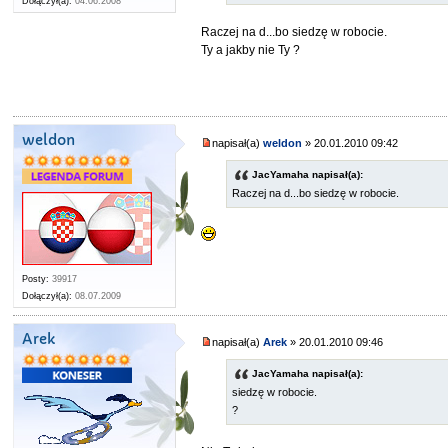
Dołączył(a):
04.06.2008
Raczej na d...bo siedzę w robocie.
Ty a jakby nie Ty ?
weldon
napisał(a)
weldon
» 20.01.2010 09:42
JacYamaha napisał(a):
Raczej na d...bo siedzę w robocie.
Posty:
39917
Dołączył(a):
08.07.2009
Arek
napisał(a)
Arek
» 20.01.2010 09:46
JacYamaha napisał(a):
siedzę w robocie.
?