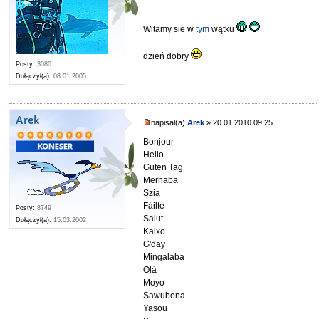
Witamy sie w
tym
wątku
dzień dobry
Posty:
3080
Dołączył(a):
08.01.2005
Arek
napisał(a)
Arek
» 20.01.2010 09:25
Bonjour
Hello
Guten Tag
Merhaba
Szia
Fáilte
Posty:
8749
Salut
Dołączył(a):
15.03.2002
Kaixo
G'day
Mingalaba
Olá
Moyo
Sawubona
Yasou