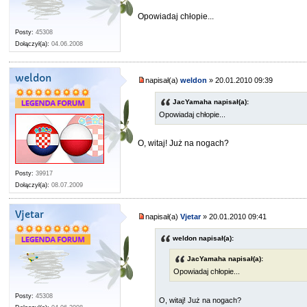
Opowiadaj chłopie...
Posty:
45308
Dołączył(a):
04.06.2008
weldon
napisał(a)
weldon
» 20.01.2010 09:39
JacYamaha napisał(a):
Opowiadaj chłopie...
O, witaj! Już na nogach?
Posty:
39917
Dołączył(a):
08.07.2009
Vjetar
napisał(a)
Vjetar
» 20.01.2010 09:41
weldon napisał(a):
JacYamaha napisał(a):
Opowiadaj chłopie...
Posty:
45308
O, witaj! Już na nogach?