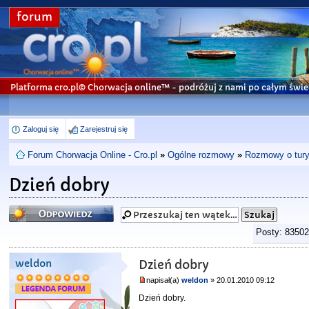
forum
Platforma cro.pl© Chorwacja online™
- podróżuj z nami po całym świe
Zaloguj się
Zarejestruj się
Forum Chorwacja Online - Cro.pl
»
Ogólne rozmowy
»
Rozmowy o turys
Dzień dobry
Odpowiedz
Posty: 8350
weldon
Dzień dobry
napisał(a)
weldon
» 20.01.2010 09:12
Dzień dobry.