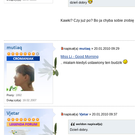
dzień dobry
Kawki? Czy już po? Bo ja chyba sobie zrobię 
mutiaq
napisał(a)
mutiaq
» 20.01.2010 09:29
Miss Li - Good Morning
.. miałam kiedyś ustawiony ten budzik
Posty:
1892
Dołączył(a):
19.02.2007
Vjetar
napisał(a)
Vjetar
» 20.01.2010 09:37
weldon napisał(a):
Dzień dobry.