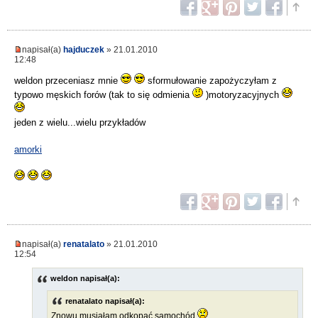
napisał(a)
hajduczek
» 21.01.2010
12:48
weldon przeceniasz mnie
sformułowanie zapożyczyłam z
typowo męskich forów (tak to się odmienia
)motoryzacyjnych
jeden z wielu...wielu przykładów
amorki
napisał(a)
renatalato
» 21.01.2010
12:54
weldon napisał(a):
renatalato napisał(a):
Znowu musiałam odkopać samochód