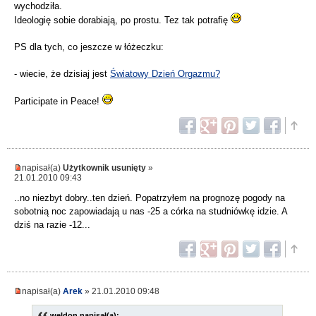
wychodziła.
Ideologię sobie dorabiają, po prostu. Tez tak potrafię
PS dla tych, co jeszcze w łóżeczku:
- wiecie, że dzisiaj jest
Światowy Dzień Orgazmu?
Participate in Peace!
napisał(a)
Użytkownik usunięty
»
21.01.2010 09:43
..no niezbyt dobry..ten dzień. Popatrzyłem na prognozę pogody na
sobotnią noc zapowiadają u nas -25 a córka na studniówkę idzie. A
dziś na razie -12...
napisał(a)
Arek
» 21.01.2010 09:48
weldon napisał(a):