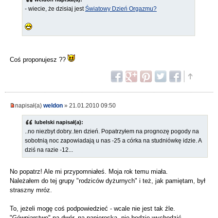
- wiecie, że dzisiaj jest
Światowy Dzień Orgazmu?
Coś proponujesz ??
napisał(a)
weldon
» 21.01.2010 09:50
lubelski napisał(a):
..no niezbyt dobry..ten dzień. Popatrzyłem na prognozę pogody na
sobotnią noc zapowiadają u nas -25 a córka na studniówkę idzie. A
dziś na razie -12...
No popatrz! Ale mi przypomniałeś. Moja rok temu miała.
Należałem do tej grupy "rodziców dyżurnych" i też, jak pamiętam, był
straszny mróz.
To, jeżeli mogę coś podpowiedzieć - wcale nie jest tak źle.
"Gówniarstwo" na dwór, na papieroska, nie będzie wychodzić,