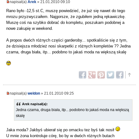
napisał(a)
Arek
» 21.01.2010 09:10
Rano było -12,5 st.C, muszę powiedzieć, że już się nawet do tego
mrozu przyzwyczaiłem. Najgorsze, że zgubiłem jedną rękawiczkę.
Muszę coś na szybko dobrać do kompletu, poszukam podobnej a
nowe zakupię w weekend.
A propos dwóch różnych części garderoby... spotkaliście się z tym,
że dzisiejsza młodzież nosi skarpetki z różnych kompletów ?? Jedna
czarna, druga biała, itp... podobno to jakaś moda na większą skalę
napisał(a)
weldon
» 21.01.2010 09:25
Arek napisał(a):
Jedna czarna, druga biała, itp... podobno to jakaś moda na większą
skalę
Jaka moda? Jakbyś ubierał się po omacku tez byś tak nosił
U mnie żona kontroluje córę, bo by w dwóch różnych butach