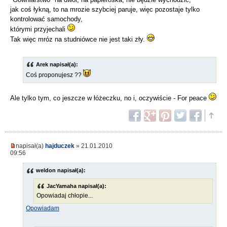
jak coś łykną, to na mrozie szybciej paruje, więc pozostaje tylko
kontrolować samochody,
którymi przyjechali
Tak więc mróz na studniówce nie jest taki zły.
Arek napisał(a):
Coś proponujesz ??
Ale tylko tym, co jeszcze w łóżeczku, no i, oczywiście - For peace
napisał(a)
hajduczek
» 21.01.2010
09:56
weldon napisał(a):
JacYamaha napisał(a):
Opowiadaj chłopie...
Opowiadam