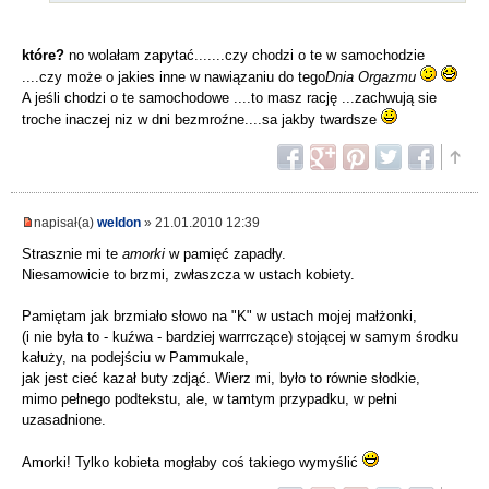
które?
no wolałam zapytać.......czy chodzi o te w samochodzie
....czy może o jakies inne w nawiązaniu do tego
Dnia Orgazmu
A jeśli chodzi o te samochodowe ....to masz rację ...zachwują sie
troche inaczej niz w dni bezmroźne....sa jakby twardsze
napisał(a)
weldon
» 21.01.2010 12:39
Strasznie mi te
amorki
w pamięć zapadły.
Niesamowicie to brzmi, zwłaszcza w ustach kobiety.
Pamiętam jak brzmiało słowo na "K" w ustach mojej małżonki,
(i nie była to - kuźwa - bardziej warrrczące) stojącej w samym środku
kałuży, na podejściu w Pammukale,
jak jest cieć kazał buty zdjąć. Wierz mi, było to równie słodkie,
mimo pełnego podtekstu, ale, w tamtym przypadku, w pełni
uzasadnione.
Amorki! Tylko kobieta mogłaby coś takiego wymyślić