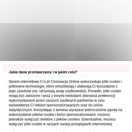
Podobne tematy
Ostatni post
Jakie dane przetwarzamy i w jakim celu?
baza wypadowa z Krk - gdzie
napisał(a)
Sol-Wagon
Serwis internetowy Cro.pl Chorwacja Online wykorzystuje pliki cookie i
na 1 dzień
pokrewne technologie, które umożliwiają i ułatwiają Ci korzystanie z
06.09.2022 20:19
w
Regiony i miejscowości turystyczne
jego zasobów (np. utrzymują sesję użytkownika). Ponadto, pliki cookie
mogą być założone i wraz z innymi metodami zbierania preferencji
wykorzystywane przez naszych zaufanych partnerów w celu
Forum Chorwacja Online - Cro.pl
wyświetlenia Ci reklam spersonalizowanych oraz do celów
statystycznych. Korzystając z serwisu wyrażasz jednocześnie zgodę na
Usuń ciasteczka
• Strefa czasowa: UTC + 1 (Polska - czas zimowy) [
DST
]
wykorzystanie plików cookie i treści spersonalizowane, możesz
jednakże wyłączyć niektóre z plików cookies. Ewentualnie, możesz
wyłączyć pliki cookie w opcjach swojej przeglądarki internetowej.