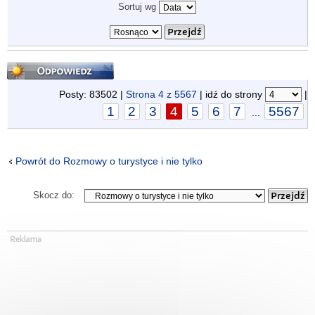
Sortuj wg
Odpowiedz
Posty: 83502 |
Strona
4
z
5567
| idź do strony
|
1
2
3
4
5
6
7
5567
...
Powrót do Rozmowy o turystyce i nie tylko
Skocz do: