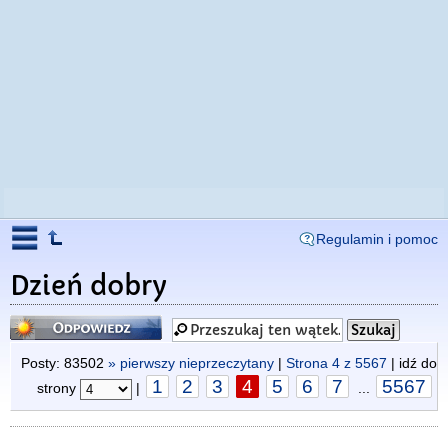
Regulamin i pomoc
Dzień dobry
Odpowiedz
Posty: 83502
» pierwszy nieprzeczytany
|
Strona
4
z
5567
| idź do
1
2
3
4
5
6
7
5567
strony
|
...