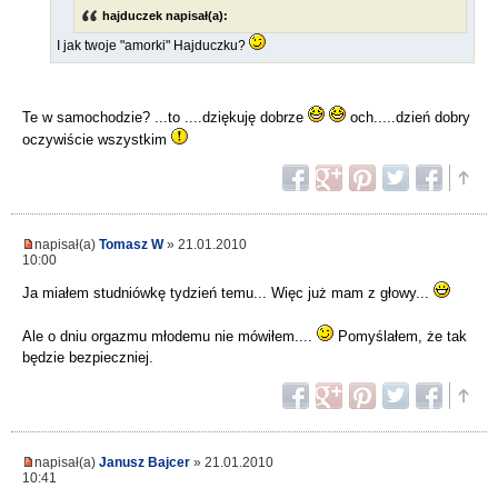
hajduczek napisał(a):
I jak twoje "amorki" Hajduczku?
Te w samochodzie? ...to ....dziękuję dobrze
och.....dzień dobry
oczywiście wszystkim
napisał(a)
Tomasz W
» 21.01.2010
10:00
Ja miałem studniówkę tydzień temu... Więc już mam z głowy...
Ale o dniu orgazmu młodemu nie mówiłem....
Pomyślałem, że tak
będzie bezpieczniej.
napisał(a)
Janusz Bajcer
» 21.01.2010
10:41