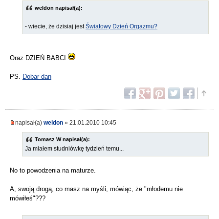
weldon napisał(a):
- wiecie, że dzisiaj jest
Światowy Dzień Orgazmu?
Oraz DZIEŃ BABCI
PS.
Dobar dan
napisał(a)
weldon
» 21.01.2010 10:45
Tomasz W napisał(a):
Ja miałem studniówkę tydzień temu...
No to powodzenia na maturze.
A, swoją drogą, co masz na myśli, mówiąc, że "młodemu nie
mówiłeś"???