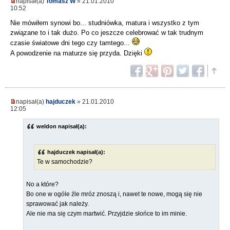
napisał(a)
Tomasz W
» 21.01.2010
10:52
Nie mówiłem synowi bo... studniówka, matura i wszystko z tym
związane to i tak dużo. Po co jeszcze celebrować w tak trudnym
czasie światowe dni tego czy tamtego...
A powodzenie na maturze się przyda. Dzięki
napisał(a)
hajduczek
» 21.01.2010
12:05
weldon napisał(a):
hajduczek napisał(a):
Te w samochodzie?
No a które?
Bo one w ogóle źle mróz znoszą i, nawet te nowe, mogą się nie
sprawować jak należy.
Ale nie ma się czym martwić. Przyjdzie słońce to im minie.