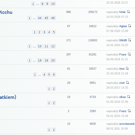
25.05.2026 10:27
1
...
8
9
10
Picchu
686
258173
napisał(a)
fofak
14.05.2026 07:15
1
...
44
45
46
67
16612
napisał(a)
Aglaia
07.09.2020 13:06
1
2
3
4
5
171
118832
napisał(a)
fifik98
24.02.2020 10:25
1
...
10
11
12
297
81261
napisał(a)
Franz
04.09.2018 11:15
1
...
18
19
20
81
18527
napisał(a)
tiwa
21.03.2018 21:26
1
...
4
5
6
29
6851
napisał(a)
ziutt
29.03.2017 15:35
1
2
tatkiem)
18
6718
napisał(a)
olkas
01.05.2016 07:56
1
2
2
2595
napisał(a)
Franz
04.01.2015 15:48
15
6935
napisał(a)
wrocławiank
06.01.2011 20:08
1
2