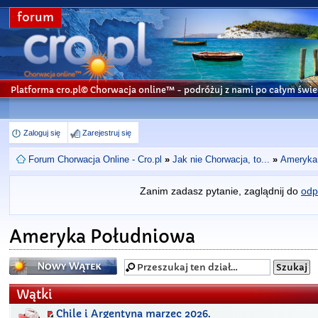
forum
Platforma cro.pl© Chorwacja online™
- podróżuj z nami po całym świe
Zaloguj się
Zarejestruj się
Forum Chorwacja Online - Cro.pl
»
Jak nie Chorwacja, to...
»
Ameryka
Zanim zadasz pytanie, zaglądnij do
odp
Ameryka Południowa
Napisz wątek
Wątki
Chile i Argentyna marzec 2026.