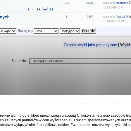
183
34344
napisał(a)
renatalato
19.03.2010 17:04
1
...
11
12
13
żnych
3
3867
napisał(a)
Andrzej G
15.04.2007 12:41
Sortuj wg
Oznacz wątki jako przeczytane
| Wątki:
Skocz do:
Usuń ciasteczka
• Strefa czasowa: UTC + 1 (Polska - c
rewne technologie, które umożliwiają i ułatwiają Ci korzystanie z jego zasobów (n
ch zaufanych partnerów w celu wyświetlenia Ci reklam spersonalizowanych oraz d
ednakże wyłączyć niektóre z plików cookies. Ewentualnie, możesz wyłączyć pliki co