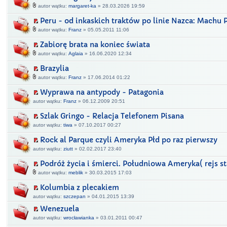
autor wątku:
margaret-ka
» 28.03.2026 19:59
Peru - od inkaskich traktów po linie Nazca: Machu 
autor wątku:
Franz
» 05.05.2011 11:06
Zabiorę brata na koniec świata
autor wątku:
Aglaia
» 16.06.2020 12:34
Brazylia
autor wątku:
Franz
» 17.06.2014 01:22
Wyprawa na antypody - Patagonia
autor wątku:
Franz
» 06.12.2009 20:51
Szlak Gringo - Relacja Telefonem Pisana
autor wątku:
tiwa
» 07.10.2017 00:27
Rock al Parque czyli Ameryka Płd po raz pierwszy
autor wątku:
ziutt
» 02.02.2017 23:40
Podróż życia i śmierci. Południowa Ameryka( rejs s
autor wątku:
meblik
» 30.03.2015 17:03
Kolumbia z plecakiem
autor wątku:
szczepan
» 04.01.2015 13:39
Wenezuela
autor wątku:
wrocławianka
» 03.01.2011 00:47