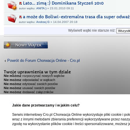
Lato... zimą :) Dominikana Styczeń 2010
autor wątku:
ANITA:)
» 23.01.2010 09:11
a może do Boliwi-extremalna trasa dla super odwa
autor wątku:
Andrzej G
» 14.04.2007 20:18
Wyświetl wątki nie starsze niż:
Napisz wątek
Powrót do Forum Chorwacja Online - Cro.pl
Twoje uprawnienia w tym dziale
Nie możesz
rozpoczynać nowych wątków
Nie możesz
odpowiadać w wątkach
Nie możesz
edytować swoich postów
Nie możesz
usuwać swoich postów
Nie możesz
dodawać załączników
Forum Chorwacja Online - Cro.pl
Jakie dane przetwarzamy i w jakim celu?
Serwis internetowy Cro.pl Chorwacja Online wykorzystuje pliki cookie i pok
wraz z innymi metodami zbierania preferencji wykorzystywane przez naszy
zgodę na wykorzystanie plików cookie i treści spersonalizowane, możesz j