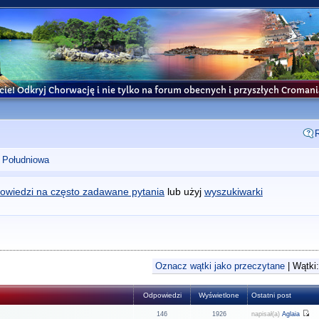
cie! Odkryj Chorwację i nie tylko na forum obecnych i przyszłych Croma
 Południowa
owiedzi na często zadawane pytania
lub użyj
wyszukiwarki
Oznacz wątki jako przeczytane
| Wątki:
Odpowiedzi
Wyświetlone
Ostatni post
146
1926
napisał(a)
Aglaia