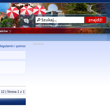
wyszukiwanie zaawansowane
niaków ツ
Regulamin i pomoc
 12 | Strona
1
z
1