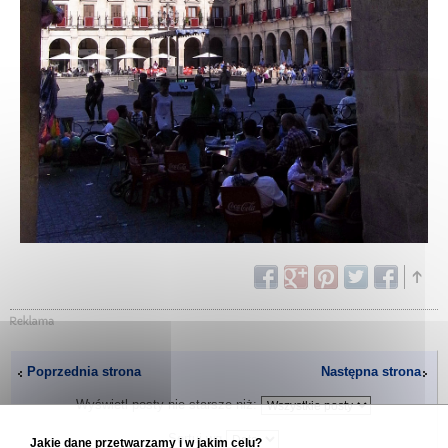
Poprzednia strona
Następna strona
Wyświetl posty nie starsze niż:
Sortuj wg
Jakie dane przetwarzamy i w jakim celu?