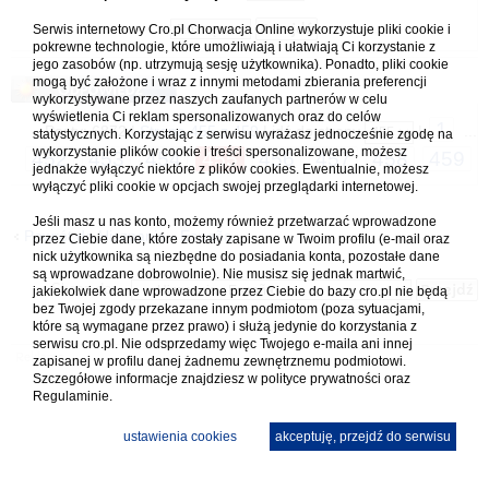
Serwis internetowy Cro.pl Chorwacja Online wykorzystuje pliki cookie i
pokrewne technologie, które umożliwiają i ułatwiają Ci korzystanie z
jego zasobów (np. utrzymują sesję użytkownika). Ponadto, pliki cookie
Odpowiedz
mogą być założone i wraz z innymi metodami zbierania preferencji
wykorzystywane przez naszych zaufanych partnerów w celu
wyświetlenia Ci reklam spersonalizowanych oraz do celów
1
Posty: 6872 |
Strona
455
z
459
| idź do strony
|
...
statystycznych. Korzystając z serwisu wyrażasz jednocześnie zgodę na
wykorzystanie plików cookie i treści spersonalizowane, możesz
452
453
454
455
456
457
458
459
jednakże wyłączyć niektóre z plików cookies. Ewentualnie, możesz
wyłączyć pliki cookie w opcjach swojej przeglądarki internetowej.
Jeśli masz u nas konto, możemy również przetwarzać wprowadzone
Powrót do Hiszpania - España
przez Ciebie dane, które zostały zapisane w Twoim profilu (e-mail oraz
nick użytkownika są niezbędne do posiadania konta, pozostałe dane
są wprowadzane dobrowolnie). Nie musisz się jednak martwić,
Skocz do:
jakiekolwiek dane wprowadzone przez Ciebie do bazy cro.pl nie będą
bez Twojej zgody przekazane innym podmiotom (poza sytuacjami,
które są wymagane przez prawo) i służą jedynie do korzystania z
serwisu cro.pl. Nie odsprzedamy więc Twojego e-maila ani innej
zapisanej w profilu danej żadnemu zewnętrznemu podmiotowi.
Szczegółowe informacje znajdziesz w
polityce prywatności
oraz
Regulaminie.
ustawienia cookies
akceptuję, przejdź do serwisu