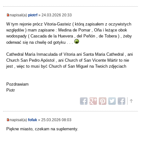
napisał(a)
piotrf
» 24.03.2026 20:33
W tym rejonie prócz Vitoria-Gasteiz ( którą zapisałem z oczywistych
względów ) mam zapisane : Medina de Pomar , Oña i leżące obok
wodospady ( Cascada de la Huevera , del Peñón , de Tobera ) , żeby
oderwać się na chwilę od gotyku . . .
Cathedral María Inmaculada of Vitoria ani Santa Maria Cathedral , ani
Church San Pedro Apóstol , ani Church of San Vicente Mártir to nie
jest , więc to musi być Church of San Miguel na Twoich zdjęciach
Pozdrawiam
Piotr
napisał(a)
fofak
» 25.03.2026 08:03
Piękne miasto, czekam na suplementy.