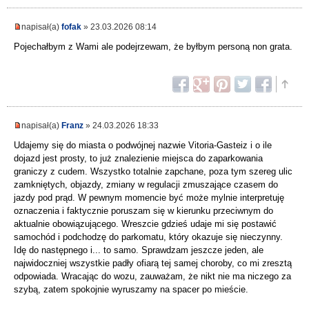
napisał(a)
fofak
» 23.03.2026 08:14
Pojechałbym z Wami ale podejrzewam, że byłbym personą non grata.
napisał(a)
Franz
» 24.03.2026 18:33
Udajemy się do miasta o podwójnej nazwie Vitoria-Gasteiz i o ile
dojazd jest prosty, to już znalezienie miejsca do zaparkowania
graniczy z cudem. Wszystko totalnie zapchane, poza tym szereg ulic
zamkniętych, objazdy, zmiany w regulacji zmuszające czasem do
jazdy pod prąd. W pewnym momencie być może mylnie interpretuję
oznaczenia i faktycznie poruszam się w kierunku przeciwnym do
aktualnie obowiązującego. Wreszcie gdzieś udaje mi się postawić
samochód i podchodzę do parkomatu, który okazuje się nieczynny.
Idę do następnego i... to samo. Sprawdzam jeszcze jeden, ale
najwidoczniej wszystkie padły ofiarą tej samej choroby, co mi zresztą
odpowiada. Wracając do wozu, zauważam, że nikt nie ma niczego za
szybą, zatem spokojnie wyruszamy na spacer po mieście.