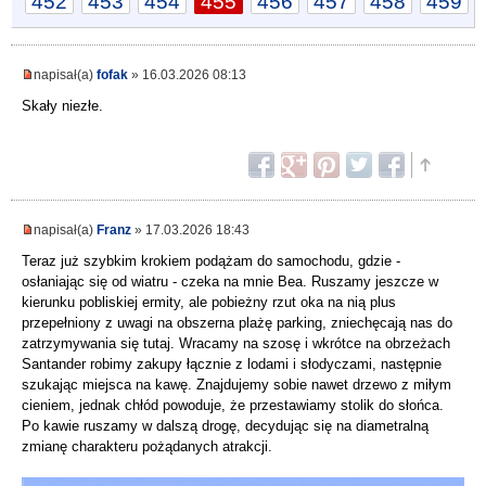
452
453
454
455
456
457
458
459
napisał(a)
fofak
» 16.03.2026 08:13
Skały niezłe.
napisał(a)
Franz
» 17.03.2026 18:43
Teraz już szybkim krokiem podążam do samochodu, gdzie -
osłaniając się od wiatru - czeka na mnie Bea. Ruszamy jeszcze w
kierunku pobliskiej ermity, ale pobieżny rzut oka na nią plus
przepełniony z uwagi na obszerna plażę parking, zniechęcają nas do
zatrzymywania się tutaj. Wracamy na szosę i wkrótce na obrzeżach
Santander robimy zakupy łącznie z lodami i słodyczami, następnie
szukając miejsca na kawę. Znajdujemy sobie nawet drzewo z miłym
cieniem, jednak chłód powoduje, że przestawiamy stolik do słońca.
Po kawie ruszamy w dalszą drogę, decydując się na diametralną
zmianę charakteru pożądanych atrakcji.