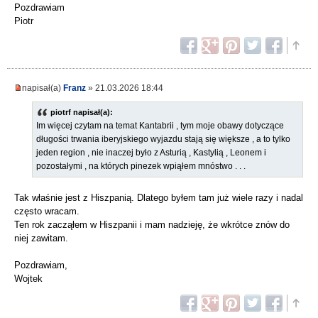
Pozdrawiam
Piotr
napisał(a)
Franz
» 21.03.2026 18:44
piotrf napisał(a):
Im więcej czytam na temat Kantabrii , tym moje obawy dotyczące
długości trwania iberyjskiego wyjazdu stają się większe , a to tylko
jeden region , nie inaczej było z Asturią , Kastylią , Leonem i
pozostałymi , na których pinezek wpiąłem mnóstwo . . .
Tak właśnie jest z Hiszpanią. Dlatego byłem tam już wiele razy i nadal
często wracam.
Ten rok zacząłem w Hiszpanii i mam nadzieję, że wkrótce znów do
niej zawitam.
Pozdrawiam,
Wojtek