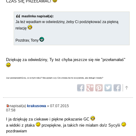
CZAS SIĘ PRZEŁAMAĆ!
maslinka napisał(a):
Ja też wpadłam w odwiedziny, żeby Ci podziękować za piękną
relację
Pozdrav, Tony
Dziękuję za odwiedziny, Ty też chyba jeszcze się nie "przełamałaś"
Już postanowiliście, co w tym roku? Nie pytam czy Cro znowu bo to oczywiste, ale dokąd i kiedy?
napisał(a)
krakusowa
» 07.07.2015
07:58
I ja dziękuję za ciekawe i piękne pokazanie GC
a widoki z ptaka
przepiękne, ja takich nie miałam do/z Sycylii
pozdrawiam