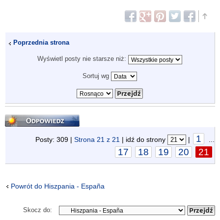
Poprzednia strona
Wyświetl posty nie starsze niż:
Sortuj wg
Odpowiedz
1
Posty: 309 |
Strona
21
z
21
| idź do strony
|
...
17
18
19
20
21
Powrót do Hiszpania - España
Skocz do: