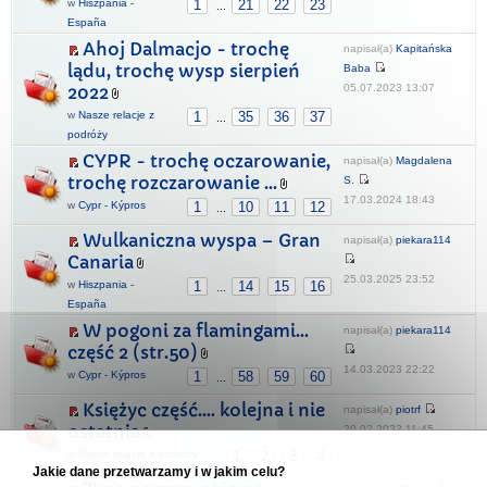
w
Hiszpania -
1
21
22
23
...
España
Ahoj Dalmacjo - trochę
napisał(a)
Kapitańska
lądu, trochę wysp sierpień
Baba
05.07.2023 13:07
2022
w
Nasze relacje z
1
35
36
37
...
podróży
CYPR - trochę oczarowanie,
napisał(a)
Magdalena
trochę rozczarowanie ...
S.
17.03.2024 18:43
w
Cypr - Kýpros
1
10
11
12
...
Wulkaniczna wyspa – Gran
napisał(a)
piekara114
Canaria
25.03.2025 23:52
w
Hiszpania -
1
14
15
16
...
España
W pogoni za flamingami…
napisał(a)
piekara114
część 2 (str.50)
14.03.2023 22:22
w
Cypr - Kýpros
1
58
59
60
...
Księżyc część.... kolejna i nie
napisał(a)
piotrf
ostatnia
20.02.2022 11:45
w
Nasze relacje z podróży
1
2
3
4
Jakie dane przetwarzamy i w jakim celu?