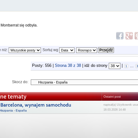
Montserrat się odbyła.
e niż:
Sortuj wg
Posty: 556 |
Strona
38
z
38
| idź do strony
|
...
1
Skocz do:
ne tematy
Ostatni post
Barcelona, wynajem samochodu
napisał(a) Użytkownik usu
18.03.2026 14:48
Hiszpania - España