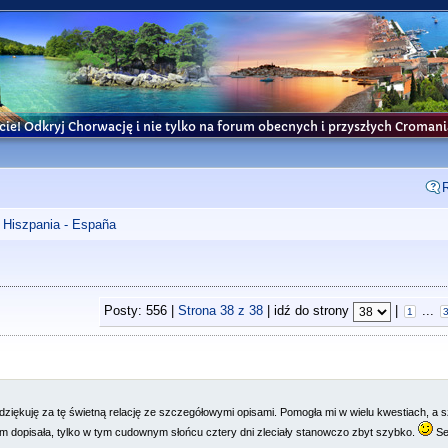
cie! Odkryj Chorwację i nie tylko na forum obecnych i przyszłych Croma
Hiszpania - España
Posty: 556 |
Strona
38
z
38
| idź do strony
|
...
1
dziękuję za tę świetną relację ze szczegółowymi opisami. Pomogła mi w wielu kwestiach, a 
m dopisała, tylko w tym cudownym słońcu cztery dni zleciały stanowczo zbyt szybko.
Se