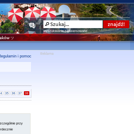
wyszukiwanie zaawansowane
niaków ツ
Regulamin i pomoc
34
35
36
37
38
szczególnie przy
rdecznie