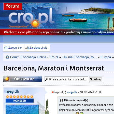
forum
Platforma cro.pl© Chorwacja online™
- podróżuj z nami po całym świe
Zaloguj się
Zarejestruj się
Forum Chorwacja Online - Cro.pl
»
Jak nie Chorwacja, to...
»
Europa
»
Barcelona, Maraton i Montserrat
Odpowiedz
megidh
napisał(a)
megidh
» 31.03.2026 21:11
Mikromir napisał(a):
Wróciłam wczoraj z Barcelony i jeszcze raz 
dojeździe do Montserrat. Pogoda w lutym na