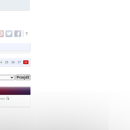
34
35
36
37
38
nięty