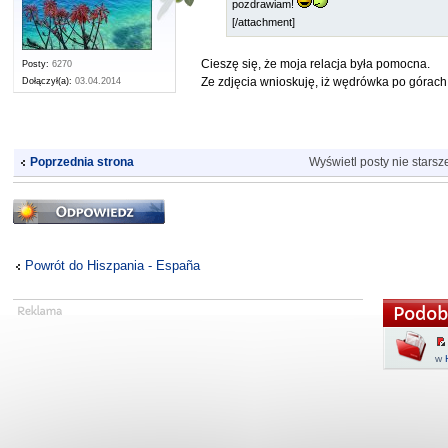
pozdrawiam!
[/attachment]
Cieszę się, że moja relacja była pomocna.
Posty:
6270
Ze zdjęcia wnioskuję, iż wędrówka po górach 
Dołączył(a):
03.04.2014
Wyświetl posty nie starsz
Poprzednia strona
Odpowiedz
Powrót do Hiszpania - España
Podob
w