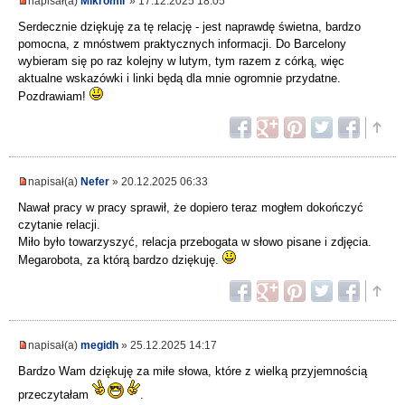
napisał(a)
Mikromir
» 17.12.2025 18:05
Serdecznie dziękuję za tę relację - jest naprawdę świetna, bardzo
pomocna, z mnóstwem praktycznych informacji. Do Barcelony
wybieram się po raz kolejny w lutym, tym razem z córką, więc
aktualne wskazówki i linki będą dla mnie ogromnie przydatne.
Pozdrawiam!
napisał(a)
Nefer
» 20.12.2025 06:33
Nawał pracy w pracy sprawił, że dopiero teraz mogłem dokończyć
czytanie relacji.
Miło było towarzyszyć, relacja przebogata w słowo pisane i zdjęcia.
Megarobota, za którą bardzo dziękuję.
napisał(a)
megidh
» 25.12.2025 14:17
Bardzo Wam dziękuję za miłe słowa, które z wielką przyjemnością
przeczytałam
.