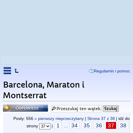
Regulamin i pomoc
Barcelona, Maraton i
Montserrat
Odpowiedz
Posty: 556
» pierwszy nieprzeczytany
|
Strona
37
z
38
| idź do
1
34
35
36
37
38
strony
|
...