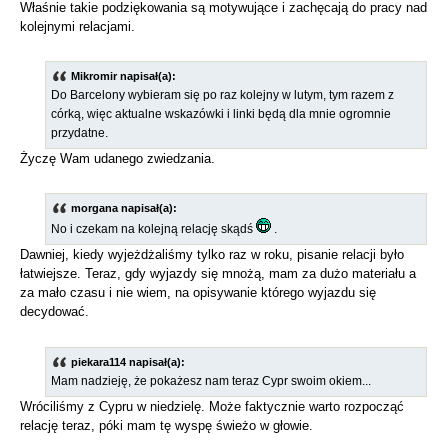
Właśnie takie podziękowania są motywujące i zachęcają do pracy nad
kolejnymi relacjami.
Mikromir napisał(a):
Do Barcelony wybieram się po raz kolejny w lutym, tym razem z
córką, więc aktualne wskazówki i linki będą dla mnie ogromnie
przydatne.
Życzę Wam udanego zwiedzania.
morgana napisał(a):
No i czekam na kolejną relację skądś
.
Dawniej, kiedy wyjeżdżaliśmy tylko raz w roku, pisanie relacji było
łatwiejsze. Teraz, gdy wyjazdy się mnożą, mam za dużo materiału a
za mało czasu i nie wiem, na opisywanie którego wyjazdu się
decydować.
piekara114 napisał(a):
Mam nadzieję, że pokażesz nam teraz Cypr swoim okiem...
Wróciliśmy z Cypru w niedzielę. Może faktycznie warto rozpocząć
relację teraz, póki mam tę wyspę świeżo w głowie.