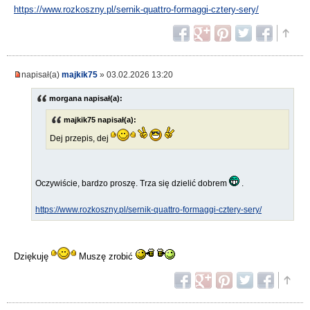
https://www.rozkoszny.pl/sernik-quattro-formaggi-cztery-sery/
napisał(a)
majkik75
» 03.02.2026 13:20
morgana napisał(a):
majkik75 napisał(a):
Dej przepis, dej
Oczywiście, bardzo proszę. Trza się dzielić dobrem
.
https://www.rozkoszny.pl/sernik-quattro-formaggi-cztery-sery/
Dziękuję
Muszę zrobić