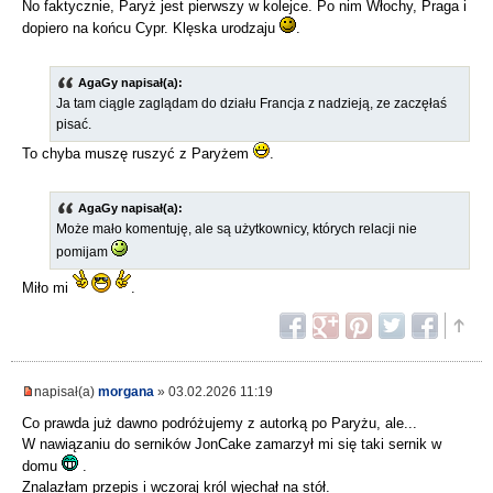
No faktycznie, Paryż jest pierwszy w kolejce. Po nim Włochy, Praga i
dopiero na końcu Cypr. Klęska urodzaju
.
AgaGy napisał(a):
Ja tam ciągle zaglądam do działu Francja z nadzieją, ze zaczęłaś
pisać.
To chyba muszę ruszyć z Paryżem
.
AgaGy napisał(a):
Może mało komentuję, ale są użytkownicy, których relacji nie
pomijam
Miło mi
.
napisał(a)
morgana
» 03.02.2026 11:19
Co prawda już dawno podróżujemy z autorką po Paryżu, ale...
W nawiązaniu do serników JonCake zamarzył mi się taki sernik w
domu
.
Znalazłam przepis i wczoraj król wjechał na stół.