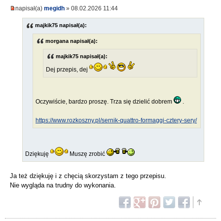
napisał(a)
megidh
» 08.02.2026 11:44
majkik75 napisał(a):
morgana napisał(a):
majkik75 napisał(a):
Dej przepis, dej
Oczywiście, bardzo proszę. Trza się dzielić dobrem
.
https://www.rozkoszny.pl/sernik-quattro-formaggi-cztery-sery/
Dziękuję
Muszę zrobić
Ja też dziękuję i z chęcią skorzystam z tego przepisu.
Nie wygląda na trudny do wykonania.