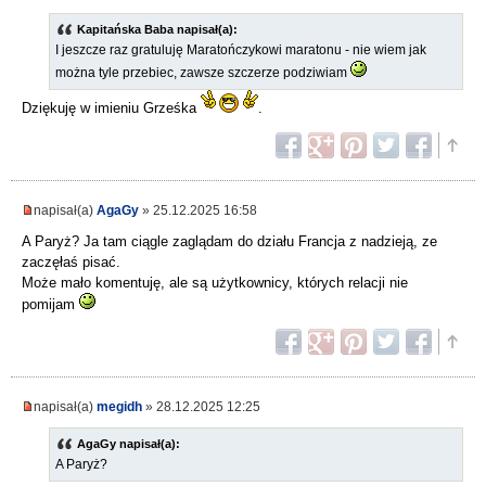
Kapitańska Baba napisał(a):
I jeszcze raz gratuluję Maratończykowi maratonu - nie wiem jak
można tyle przebiec, zawsze szczerze podziwiam
Dziękuję w imieniu Grześka
.
napisał(a)
AgaGy
» 25.12.2025 16:58
A Paryż? Ja tam ciągle zaglądam do działu Francja z nadzieją, ze
zaczęłaś pisać.
Może mało komentuję, ale są użytkownicy, których relacji nie
pomijam
napisał(a)
megidh
» 28.12.2025 12:25
AgaGy napisał(a):
A Paryż?