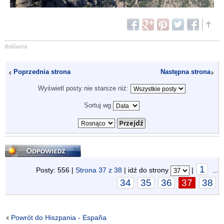
Poprzednia strona
Następna strona
Wyświetl posty nie starsze niż:
Sortuj wg
Odpowiedz
1
Posty: 556 |
Strona
37
z
38
| idź do strony
|
...
34
35
36
37
38
Powrót do Hiszpania - España