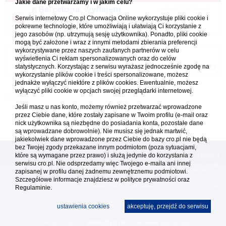
Jakie dane przetwarzamy i w jakim celu?
Barcelona, wynajem
napisał(a) Użytkownik
samochodu
Serwis internetowy Cro.pl Chorwacja Online wykorzystuje pliki cookie i
usunięty
pokrewne technologie, które umożliwiają i ułatwiają Ci korzystanie z
18.03.2026 14:48
w
Hiszpania - España
jego zasobów (np. utrzymują sesję użytkownika). Ponadto, pliki cookie
mogą być założone i wraz z innymi metodami zbierania preferencji
wykorzystywane przez naszych zaufanych partnerów w celu
Forum Chorwacja Online - Cro.pl
wyświetlenia Ci reklam spersonalizowanych oraz do celów
statystycznych. Korzystając z serwisu wyrażasz jednocześnie zgodę na
Usuń ciasteczka
• Strefa czasowa: UTC + 1 (Polska - czas zimowy) [
DST
]
wykorzystanie plików cookie i treści spersonalizowane, możesz
jednakże wyłączyć niektóre z plików cookies. Ewentualnie, możesz
wyłączyć pliki cookie w opcjach swojej przeglądarki internetowej.
Jeśli masz u nas konto, możemy również przetwarzać wprowadzone
przez Ciebie dane, które zostały zapisane w Twoim profilu (e-mail oraz
nick użytkownika są niezbędne do posiadania konta, pozostałe dane
są wprowadzane dobrowolnie). Nie musisz się jednak martwić,
jakiekolwiek dane wprowadzone przez Ciebie do bazy cro.pl nie będą
bez Twojej zgody przekazane innym podmiotom (poza sytuacjami,
które są wymagane przez prawo) i służą jedynie do korzystania z
[
reklama
] [
kontakt
]
serwisu cro.pl. Nie odsprzedamy więc Twojego e-maila ani innej
Platforma cro.pl© Chorwacja online™ wykorzystuje cookies do prawidłowego działania, te pliki
gromadzą na Twoim komputerze dane ułatwiające korzystanie z serwisu; więcej informacji w
zapisanej w profilu danej żadnemu zewnętrznemu podmiotowi.
polityce prywatności
.
Szczegółowe informacje znajdziesz w
polityce prywatności
oraz
Redakcja platformy cro.pl© Chorwacja online™ nie odpowiada za treści zamieszczone przez
Regulaminie.
użytkowników. Korzystanie z serwisu oznacza akceptację regulaminu. Serwis ma charakter
wyłącznie informacyjny. Cro.pl© nie reprezentuje interesów żadnego biura podróży, nie zajmuje
się organizacją imprez turystycznych oraz nie odpowiada za treść zamieszczonych reklam.
ustawienia cookies
akceptuję, przejdź do serwisu
Copyright: cro.pl© 1999-2026 Wszystkie prawa zastrzeżone