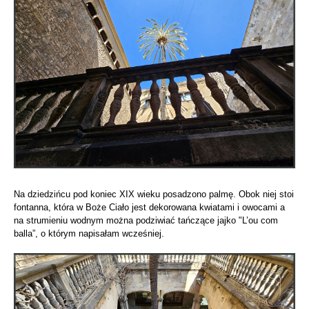
Na dziedzińcu pod koniec XIX wieku posadzono palmę. Obok niej stoi
fontanna, która w Boże Ciało jest dekorowana kwiatami i owocami a
na strumieniu wodnym można podziwiać tańczące jajko "L’ou com
balla”, o którym napisałam wcześniej.