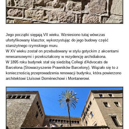
Jego początki sięgają VII wieku. Wzniesiono tutaj wówczas
ufortyfikowany klasztor, wykorzystując do jego budowy część
starożytnego rzymskiego muru.
W XV wieku został on przebudowany w stylu gotyckim z akcentami
renesansowymi i przekształcony w rezydencję archidiakona.
W 1895 roku budynek stał się siedzibą Coŀlegi d'Advocats de
Barcelona (Stowarzyszenie Prawników Barcelony). Wiązało się to z
koniecznością przeprowadzenia renowacji budynku, która powierzono
architektowi Lluísowi Domènechowi i Montanerowi.