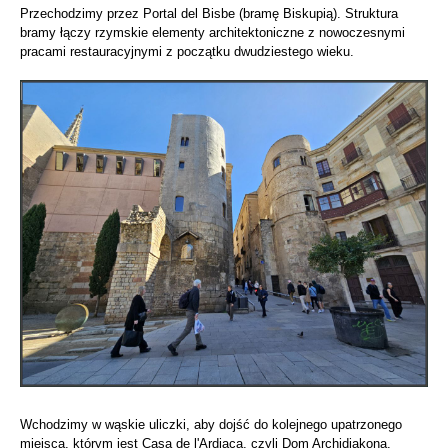
Przechodzimy przez Portal del Bisbe (bramę Biskupią). Struktura
bramy łączy rzymskie elementy architektoniczne z nowoczesnymi
pracami restauracyjnymi z początku dwudziestego wieku.
Wchodzimy w wąskie uliczki, aby dojść do kolejnego upatrzonego
miejsca, którym jest Casa de l'Ardiaca, czyli Dom Archidiakona.