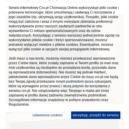
Klatka schodowa przykryta jest wyjątkową rzeźbioną drewnianą
kasetonową konstrukcją z 1553 roku.
Serwis internetowy Cro.pl Chorwacja Online wykorzystuje pliki cookie i
pokrewne technologie, które umożliwiają i ułatwiają Ci korzystanie z
jego zasobów (np. utrzymują sesję użytkownika). Ponadto, pliki cookie
mogą być założone i wraz z innymi metodami zbierania preferencji
wykorzystywane przez naszych zaufanych partnerów w celu
wyświetlenia Ci reklam spersonalizowanych oraz do celów
statystycznych. Korzystając z serwisu wyrażasz jednocześnie zgodę na
wykorzystanie plików cookie i treści spersonalizowane, możesz
jednakże wyłączyć niektóre z plików cookies. Ewentualnie, możesz
wyłączyć pliki cookie w opcjach swojej przeglądarki internetowej.
Jeśli masz u nas konto, możemy również przetwarzać wprowadzone
przez Ciebie dane, które zostały zapisane w Twoim profilu (e-mail oraz
nick użytkownika są niezbędne do posiadania konta, pozostałe dane
są wprowadzane dobrowolnie). Nie musisz się jednak martwić,
jakiekolwiek dane wprowadzone przez Ciebie do bazy cro.pl nie będą
bez Twojej zgody przekazane innym podmiotom (poza sytuacjami,
które są wymagane przez prawo) i służą jedynie do korzystania z
serwisu cro.pl. Nie odsprzedamy więc Twojego e-maila ani innej
zapisanej w profilu danej żadnemu zewnętrznemu podmiotowi.
Szczegółowe informacje znajdziesz w
polityce prywatności
oraz
Regulaminie.
ustawienia cookies
akceptuję, przejdź do serwisu