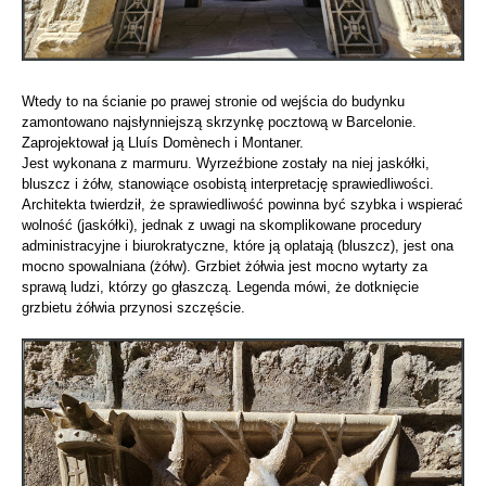
Wtedy to na ścianie po prawej stronie od wejścia do budynku
zamontowano najsłynniejszą skrzynkę pocztową w Barcelonie.
Zaprojektował ją Lluís Domènech i Montaner.
Jest wykonana z marmuru. Wyrzeźbione zostały na niej jaskółki,
bluszcz i żółw, stanowiące osobistą interpretację sprawiedliwości.
Architekta twierdził, że sprawiedliwość powinna być szybka i wspierać
wolność (jaskółki), jednak z uwagi na skomplikowane procedury
administracyjne i biurokratyczne, które ją oplatają (bluszcz), jest ona
mocno spowalniana (żółw). Grzbiet żółwia jest mocno wytarty za
sprawą ludzi, którzy go głaszczą. Legenda mówi, że dotknięcie
grzbietu żółwia przynosi szczęście.