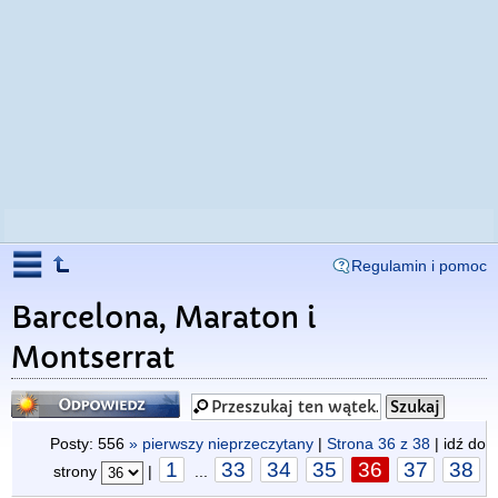
Regulamin i pomoc
Barcelona, Maraton i
Montserrat
Odpowiedz
Posty: 556
» pierwszy nieprzeczytany
|
Strona
36
z
38
| idź do
1
33
34
35
36
37
38
strony
|
...