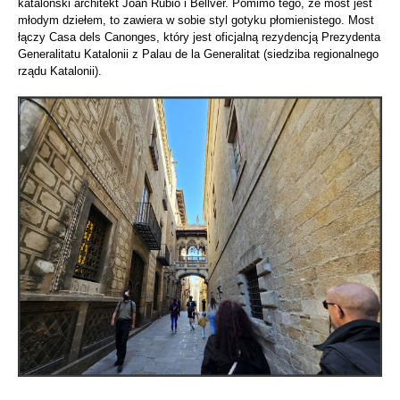
kataloński architekt Joan Rubió i Bellver. Pomimo tego, że most jest
młodym dziełem, to zawiera w sobie styl gotyku płomienistego. Most
łączy Casa dels Canonges, który jest oficjalną rezydencją Prezydenta
Generalitatu Katalonii z Palau de la Generalitat (siedziba regionalnego
rządu Katalonii).