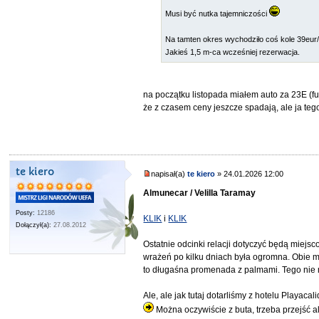
Musi być nutka tajemniczości
Na tamten okres wychodziło coś kole 39eur/do
Jakieś 1,5 m-ca wcześniej rezerwacja.
na początku listopada miałem auto za 23E (ful
że z czasem ceny jeszcze spadają, ale ja teg
te kiero
napisał(a)
te kiero
» 24.01.2026 12:00
Almunecar / Velilla Taramay
Posty:
12186
KLIK
i
KLIK
Dołączył(a):
27.08.2012
Ostatnie odcinki relacji dotyczyć będą miejsc
wrażeń po kilku dniach była ogromna. Obie mi
to długaśna promenada z palmami. Tego nie m
Ale, ale jak tutaj dotarliśmy z hotelu Playacali
Można oczywiście z buta, trzeba przejść a