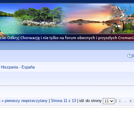
cie! Odkryj Chorwację i nie tylko na forum obecnych i przyszłych Croma
Hiszpania - España
6
» pierwszy nieprzeczytany
|
Strona
11
z
13
| idź do strony
|
...
1
8