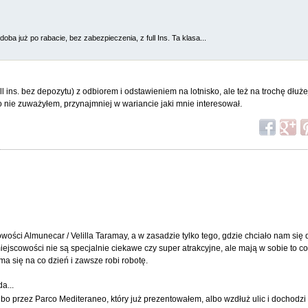
ba już po rabacie, bez zabezpieczenia, z full Ins. Ta klasa...
l ins. bez depozytu) z odbiorem i odstawieniem na lotnisko, ale też na trochę dłuże
o nie zuważyłem, przynajmniej w wariancie jaki mnie interesował.
owości Almunecar / Velilla Taramay, a w zasadzie tylko tego, gdzie chciało nam się
ejscowości nie są specjalnie ciekawe czy super atrakcyjne, ale mają w sobie to co
a się na co dzień i zawsze robi robotę.
da...
lbo przez Parco Mediteraneo, który już prezentowałem, albo wzdłuż ulic i dochodzi