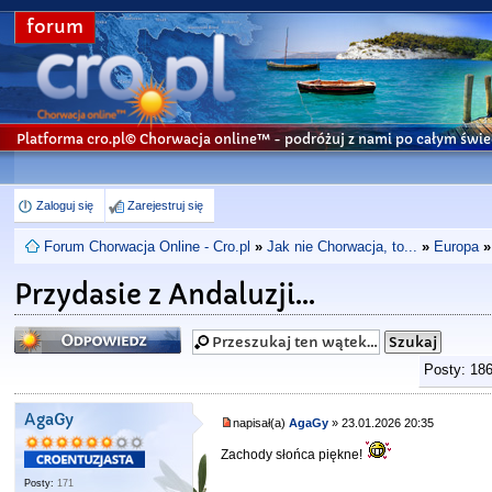
forum
Platforma cro.pl© Chorwacja online™
- podróżuj z nami po całym świe
Zaloguj się
Zarejestruj się
Forum Chorwacja Online - Cro.pl
»
Jak nie Chorwacja, to...
»
Europa
»
Przydasie z Andaluzji...
Odpowiedz
Posty: 18
AgaGy
napisał(a)
AgaGy
» 23.01.2026 20:35
Zachody słońca piękne!
Posty:
171