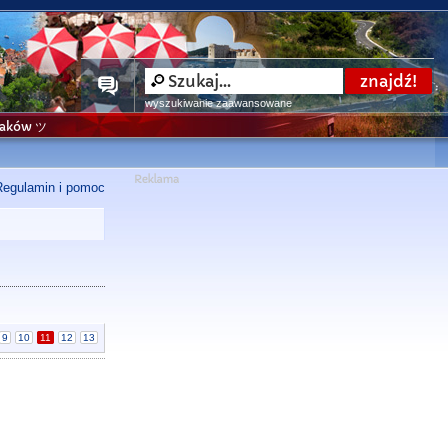
wyszukiwanie zaawansowane
niaków ツ
Regulamin i pomoc
9
10
11
12
13