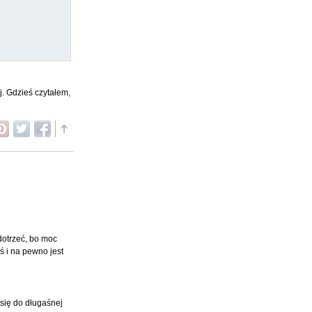
j. Gdzieś czytałem,
 dotrzeć, bo moc
ś i na pewno jest
 się do długaśnej