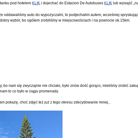
stanku pod hotelem
KLIK
i dojechać do Estacion De Autobuses
KLIK
lub wysiąść „n
 że oddawaliśmy auto do wypożyczalni, to podjechalim autem, wcześniej spryskują
ł dobry wybór, bo ogółem zrobiliśmy w miejscowościach i na powrocie ok.15km.
, bo nam się zwyczajnie nie chciało, było znów dość gorąco, mieliśmy zrobić zak
o nam to co było w ciągu promenady.
ś tam pokażę, choć zdjęć też już z tego okresu zdecydowanie mniej...