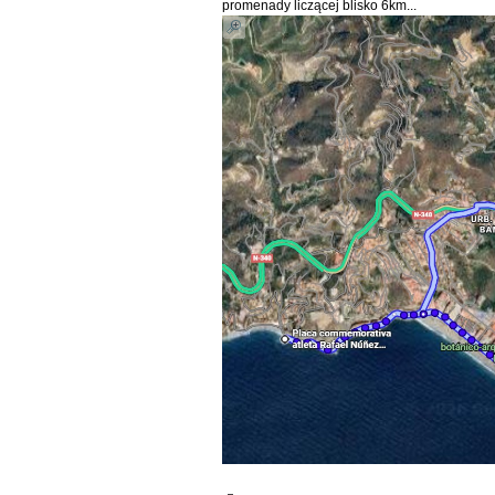
promenady liczącej blisko 6km...