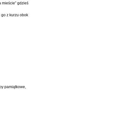
a mieście” gdzieś
c go z kurzu obok
upy pamiątkowe,