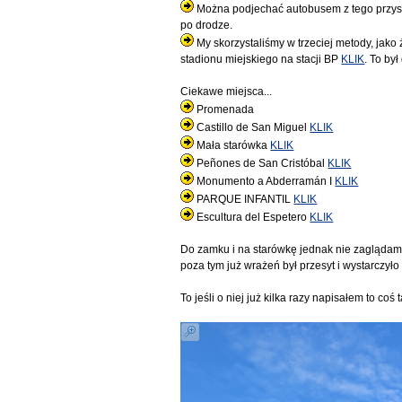
Można podjechać autobusem z tego przy
po drodze.
My skorzystaliśmy w trzeciej metody, jako
stadionu miejskiego na stacji BP
KLIK
. To by
Ciekawe miejsca...
Promenada
Castillo de San Miguel
KLIK
Mała starówka
KLIK
Peñones de San Cristóbal
KLIK
Monumento a Abderramán I
KLIK
PARQUE INFANTIL
KLIK
Escultura del Espetero
KLIK
Do zamku i na starówkę jednak nie zaglądamy
poza tym już wrażeń był przesyt i wystarczył
To jeśli o niej już kilka razy napisałem to co