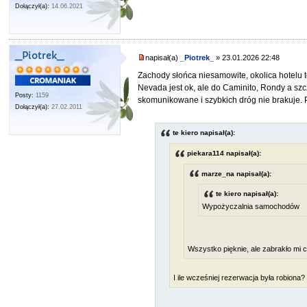
Dołączył(a):
14.06.2021
_Piotrek_
napisał(a)
_Piotrek_
» 23.01.2026 22:48
Zachody słońca niesamowite, okolica hotelu t
Nevada jest ok, ale do Caminito, Rondy a szc
Posty:
1159
skomunikowane i szybkich dróg nie brakuje. 
Dołączył(a):
27.02.2011
te kiero napisał(a):
piekara114 napisał(a):
marze_na napisał(a):
te kiero napisał(a):
Wypożyczalnia samochodów
Wszystko pięknie, ale zabrakło mi
I ile wcześniej rezerwacja była robiona?