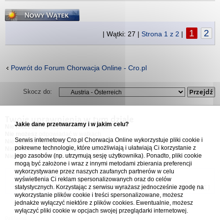
Napisz wątek
1
2
| Wątki: 27 |
Strona
1
z
2
|
Powrót do Forum Chorwacja Online - Cro.pl
Skocz do:
Twoje uprawnienia w tym dziale
Jakie dane przetwarzamy i w jakim celu?
Nie możesz
rozpoczynać nowych wątków
Nie możesz
odpowiadać w wątkach
Serwis internetowy Cro.pl Chorwacja Online wykorzystuje pliki cookie i
Nie możesz
edytować swoich postów
pokrewne technologie, które umożliwiają i ułatwiają Ci korzystanie z
Nie możesz
usuwać swoich postów
jego zasobów (np. utrzymują sesję użytkownika). Ponadto, pliki cookie
Nie możesz
dodawać załączników
mogą być założone i wraz z innymi metodami zbierania preferencji
wykorzystywane przez naszych zaufanych partnerów w celu
Forum Chorwacja Online - Cro.pl
wyświetlenia Ci reklam spersonalizowanych oraz do celów
statystycznych. Korzystając z serwisu wyrażasz jednocześnie zgodę na
Usuń ciasteczka
• Strefa czasowa: UTC + 1 (Polska - czas zimowy) [
DST
]
wykorzystanie plików cookie i treści spersonalizowane, możesz
jednakże wyłączyć niektóre z plików cookies. Ewentualnie, możesz
wyłączyć pliki cookie w opcjach swojej przeglądarki internetowej.