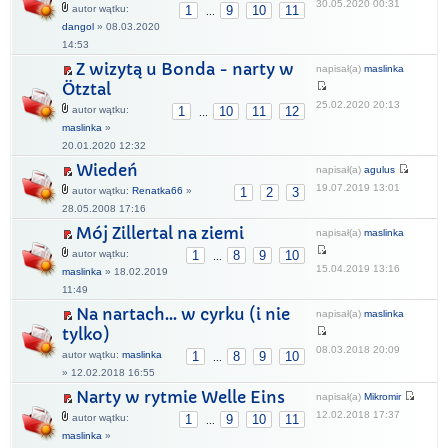
30.05.2020 00:31
autor wątku:
1
9
10
11
...
dangol
» 08.03.2020
14:53
Z wizytą u Bonda - narty w
napisał(a)
maslinka
Ötztal
25.02.2020 20:13
autor wątku:
1
10
11
12
...
maslinka
»
20.01.2020 12:32
Wiedeń
napisał(a)
agulus
19.07.2019 13:01
autor wątku:
Renatka66
»
1
2
3
28.05.2008 17:16
Mój Zillertal na ziemi
napisał(a)
maslinka
autor wątku:
1
8
9
10
...
15.04.2019 13:16
maslinka
» 18.02.2019
11:49
Na nartach... w cyrku (i nie
napisał(a)
maslinka
tylko)
08.03.2018 20:09
autor wątku:
maslinka
1
8
9
10
...
» 12.02.2018 16:55
Narty w rytmie Welle Eins
napisał(a)
Mikromir
12.02.2018 17:37
autor wątku:
1
9
10
11
...
maslinka
»