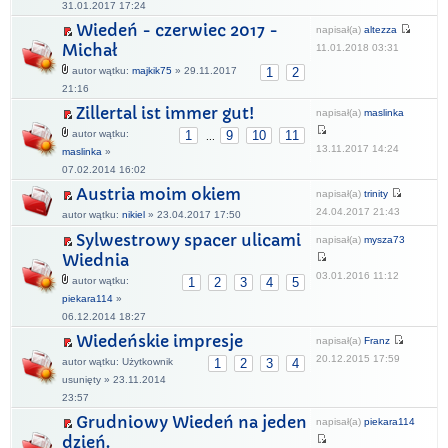
31.01.2017 17:24
Wiedeń - czerwiec 2017 -
napisał(a)
altezza
Michał
11.01.2018 03:31
autor wątku:
majkik75
» 29.11.2017
1
2
21:16
Zillertal ist immer gut!
napisał(a)
maslinka
autor wątku:
1
9
10
11
...
13.11.2017 14:24
maslinka
»
07.02.2014 16:02
Austria moim okiem
napisał(a)
trinity
24.04.2017 21:43
autor wątku:
nikiel
» 23.04.2017 17:50
Sylwestrowy spacer ulicami
napisał(a)
mysza73
Wiednia
03.01.2016 11:12
autor wątku:
1
2
3
4
5
piekara114
»
06.12.2014 18:27
Wiedeńskie impresje
napisał(a)
Franz
20.12.2015 17:59
autor wątku: Użytkownik
1
2
3
4
usunięty » 23.11.2014
23:57
Grudniowy Wiedeń na jeden
napisał(a)
piekara114
dzień.