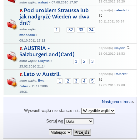
13.05.2012 19:20
autor wątku:
wabart
» 07.08.2010 17:07
Pod urokiem Straussa lub
napisał(a)
mahadarbi
jak nadgryźć Wiedeń w dwa
10.11.2011 00:24
dni?
autor wątku:
1
32
33
34
...
mahadarbi
»
08.10.2011 17:12
AUSTRIA -
napisał(a)
Crayfish
SalzburgerLand(Card)
18.06.2010 18:53
autor wątku:
Crayfish
»
1
2
3
25.02.2010 21:14
Lato w Austrii.
napisał(a)
FMJacket
autor wątku:
Ewa
1
2
3
4
5
17.05.2010 19:08
Zuber
» 11.11.2006
15:31
Następna strona
Wyświetl wątki nie starsze niż:
Sortuj wg