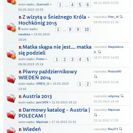
08.12.2015 21:55
autor wątku:
JoannaG
»
1
4
5
6
...
03.05.2015 15:53
Z wizytą u Śnieżnego Króla -
napisał(a)
Piter_M
Hochkönig 2015
08.09.2015 21:39
autor wątku:
1
8
9
10
...
maslinka
» 15.02.2015
18:26
Matka skąpa nie jest.... matka
napisał(a)
Magdalena
się podzieli
S.
18.07.2015 14:02
autor wątku:
Potter
»
1
2
3
4
5
09.06.2015 15:19
Piwny październikowy
napisał(a)
Roland90
WIEDEŃ 2014
18.02.2015 12:28
autor wątku:
GREG_G
» 10.01.2015
1
2
13:42
Austria 2013
napisał(a)
rafgrzeg
25.03.2013 19:48
autor wątku:
jaro1959
» 11.02.2013 18:12
Darmowy katalog - Austria |
napisał(a)
Mięśniak
POLECAM !
22.11.2012 17:55
autor wątku:
Mięśniak
» 17.11.2012 21:31
Wiedeń
napisał(a)
Raul73