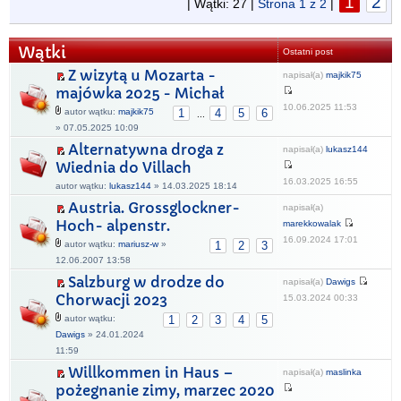
1
2
| Wątki: 27 |
Strona
1
z
2
|
Wątki
Ostatni post
Z wizytą u Mozarta -
napisał(a)
majkik75
majówka 2025 - Michał
10.06.2025 11:53
autor wątku:
majkik75
1
4
5
6
...
» 07.05.2025 10:09
Alternatywna droga z
napisał(a)
lukasz144
Wiednia do Villach
16.03.2025 16:55
autor wątku:
lukasz144
» 14.03.2025 18:14
Austria. Grossglockner-
napisał(a)
Hoch- alpenstr.
marekkowalak
16.09.2024 17:01
autor wątku:
mariusz-w
»
1
2
3
12.06.2007 13:58
Salzburg w drodze do
napisał(a)
Dawigs
Chorwacji 2023
15.03.2024 00:33
autor wątku:
1
2
3
4
5
Dawigs
» 24.01.2024
11:59
Willkommen in Haus –
napisał(a)
maslinka
pożegnanie zimy, marzec 2020