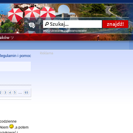
wyszukiwanie zaawansowane
niaków ツ
Regulamin i pomoc
...
2
3
4
5
93
 codzienne
tykiem
,a potem
ryzykować i