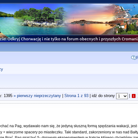
cie! Odkryj Chorwację i nie tylko na forum obecnych i przyszłych Croma
ży
y: 1395
» pierwszy nieprzeczytany
|
Strona
1
z
93
| idź do strony
|
1
chać na Pag, wydawało nam się, że jedyną słuszną formą spędzania wakacji, jest
y + wieczorne spacery po miasteczku. Taki standard, zakorzeniony w nas nad Bał
pie Brać. Pag miał być 5- dniowym eksperymentem w trakcie którego chcieliśmy za