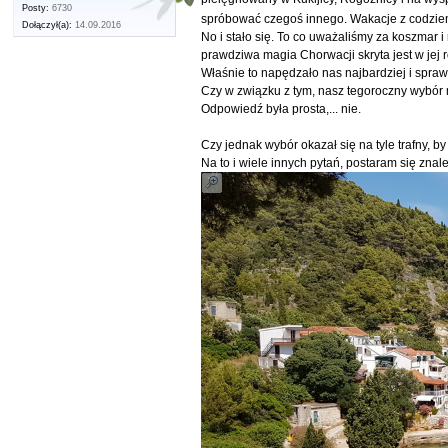
Posty:
6730
spróbować czegoś innego. Wakacje z codzi
Dołączył(a):
14.09.2016
No i stało się. To co uważaliśmy za koszmar i
prawdziwa magia Chorwacji skryta jest w jej
Właśnie to napędzało nas najbardziej i spraw
Czy w związku z tym, nasz tegoroczny wybór 
Odpowiedź była prosta,... nie.
Czy jednak wybór okazał się na tyle trafny,
Na to i wiele innych pytań, postaram się zna