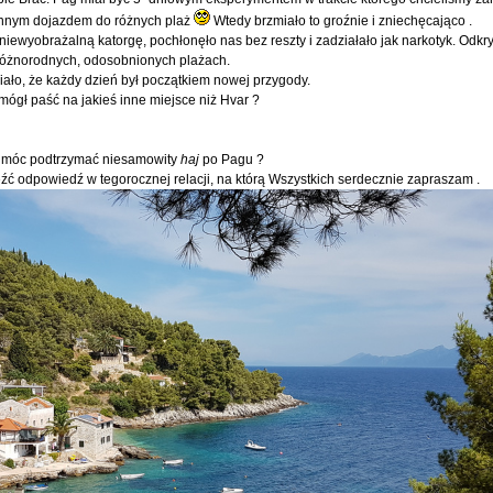
ennym dojazdem do różnych plaż
Wtedy brzmiało to groźnie i zniechęcająco .
 niewyobrażalną katorgę, pochłonęło nas bez reszty i zadziałało jak narkotyk. Odkry
 różnorodnych, odosobnionych plażach.
iało, że każdy dzień był początkiem nowej przygody.
mógł paść na jakieś inne miejsce niż Hvar ?
 by móc podtrzymać niesamowity
haj
po Pagu ?
leźć odpowiedź w tegorocznej relacji, na którą Wszystkich serdecznie zapraszam .