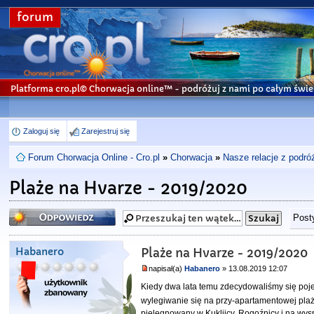
forum
Platforma cro.pl© Chorwacja online™
- podróżuj z nami po całym świe
Zaloguj się
Zarejestruj się
Forum Chorwacja Online - Cro.pl
»
Chorwacja
»
Nasze relacje z podró
Plaże na Hvarze - 2019/2020
Odpowiedz
Post
Habanero
Plaże na Hvarze - 2019/2020
napisał(a)
Habanero
» 13.08.2019 12:07
Kiedy dwa lata temu zdecydowaliśmy się poje
wylegiwanie się na przy-apartamentowej plaż
pielęgnowany w Kukljicy, Rogoźnicy i na wys