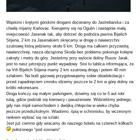
Wąskimi i krętymi górskimi drogami docieramy do Jastrebarska i za
chwilę mijamy Karlovac. Kierujemy się na Ogulin i następnie małą
miejscowość Jasenak tak, aby dotrzeć do podnóża pasma Bijelich
Stijena. 2 km za Jasenakiem skręcamy w drogę o nawierzchni
szutrowej którą jedziemy około 6 km. Droga ma całkiem przyzwoitą
nawierzchnię, nasza obciążona Skoda bez problemu pokonuje kolejne
zakręty i metry do góry. Jesteśmy przy wylocie doliny Rusov Jarak,
jest to nasz jutrzejszy punkt wypadowy. Stoi tu tablica informująca, że
na Vrh Bijelich Stijena mamy 2 km szutrową drogą i potem 40 min
szlakiem. Na butli gazowej przygotowujemy sobie obiadokolację i
przed zapadnięciem zmroku idziemy jeszcze te 2 km w górę doliny na
krótki rekonesans.
Droga kończy się małym parkingiem, dziwimy się co te 5 aut robi
tutaj, gdzie podziali się kierowcy i pasażerowie. Widzieliśmy jednego,
gdy nas mijał samochodem z dwójką chłopców w wieku chyba
jeszcze przedszkolnym. Wiadomo, śpią w schronisku, by wczesnym
rankiem wybrać się na szlaki.
Jest już ciemno gdy wracamy do naszego hotelu na czterech kółkach
położonego "pod sosnami".