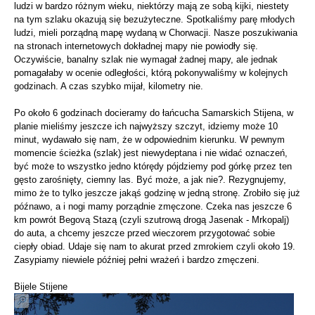
ludzi w bardzo różnym wieku, niektórzy mają ze sobą kijki, niestety
na tym szlaku okazują się bezużyteczne. Spotkaliśmy parę młodych
ludzi, mieli porządną mapę wydaną w Chorwacji. Nasze poszukiwania
na stronach internetowych dokładnej mapy nie powiodły się.
Oczywiście, banalny szlak nie wymagał żadnej mapy, ale jednak
pomagałaby w ocenie odległości, którą pokonywaliśmy w kolejnych
godzinach. A czas szybko mijał, kilometry nie.
Po około 6 godzinach docieramy do łańcucha Samarskich Stijena, w
planie mieliśmy jeszcze ich najwyższy szczyt, idziemy może 10
minut, wydawało się nam, że w odpowiednim kierunku. W pewnym
momencie ścieżka (szlak) jest niewydeptana i nie widać oznaczeń,
być może to wszystko jedno którędy pójdziemy pod górkę przez ten
gęsto zarośnięty, ciemny las. Być może, a jak nie?. Rezygnujemy,
mimo że to tylko jeszcze jakąś godzinę w jedną stronę. Zrobiło się już
późnawo, a i nogi mamy porządnie zmęczone. Czeka nas jeszcze 6
km powrót Begovą Stazą (czyli szutrową drogą Jasenak - Mrkopalj)
do auta, a chcemy jeszcze przed wieczorem przygotować sobie
ciepły obiad. Udaje się nam to akurat przed zmrokiem czyli około 19.
Zasypiamy niewiele później pełni wrażeń i bardzo zmęczeni.
Bijele Stijene