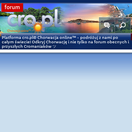
forum
Platforma cro.pl© Chorwacja online™
- podróżuj z nami po
całym świecie! Odkryj Chorwację i nie tylko na forum obecnych i
przyszłych Cromaniaków ツ