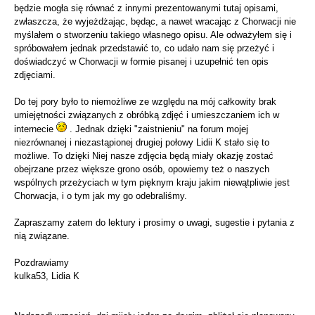
będzie mogła się równać z innymi prezentowanymi tutaj opisami,
zwłaszcza, że wyjeżdżając, będąc, a nawet wracając z Chorwacji nie
myślałem o stworzeniu takiego własnego opisu. Ale odważyłem się i
spróbowałem jednak przedstawić to, co udało nam się przeżyć i
doświadczyć w Chorwacji w formie pisanej i uzupełnić ten opis
zdjęciami.
Do tej pory było to niemożliwe ze względu na mój całkowity brak
umiejętności związanych z obróbką zdjęć i umieszczaniem ich w
internecie
. Jednak dzięki "zaistnieniu" na forum mojej
niezrównanej i niezastąpionej drugiej połowy Lidii K stało się to
możliwe. To dzięki Niej nasze zdjęcia będą miały okazję zostać
obejrzane przez większe grono osób, opowiemy też o naszych
wspólnych przeżyciach w tym pięknym kraju jakim niewątpliwie jest
Chorwacja, i o tym jak my go odebraliśmy.
Zapraszamy zatem do lektury i prosimy o uwagi, sugestie i pytania z
nią związane.
Pozdrawiamy
kulka53, Lidia K