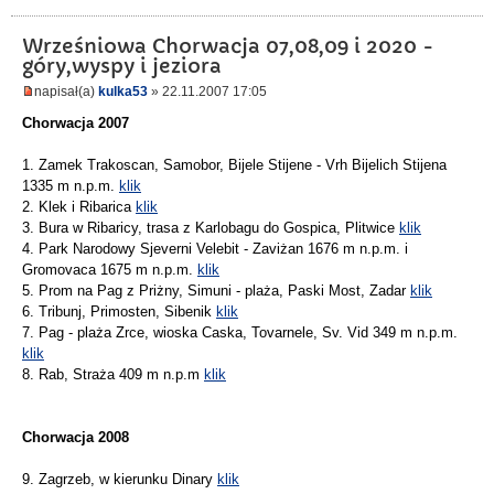
Wrześniowa Chorwacja 07,08,09 i 2020 -
góry,wyspy i jeziora
napisał(a)
kulka53
» 22.11.2007 17:05
Chorwacja 2007
1. Zamek Trakoscan, Samobor, Bijele Stijene - Vrh Bijelich Stijena
1335 m n.p.m.
klik
2. Klek i Ribarica
klik
3. Bura w Ribaricy, trasa z Karlobagu do Gospica, Plitwice
klik
4. Park Narodowy Sjeverni Velebit - Zaviżan 1676 m n.p.m. i
Gromovaca 1675 m n.p.m.
klik
5. Prom na Pag z Priżny, Simuni - plaża, Paski Most, Zadar
klik
6. Tribunj, Primosten, Sibenik
klik
7. Pag - plaża Zrce, wioska Caska, Tovarnele, Sv. Vid 349 m n.p.m.
klik
8. Rab, Straża 409 m n.p.m
klik
Chorwacja 2008
9. Zagrzeb, w kierunku Dinary
klik