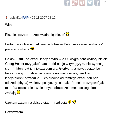
napisał(a)
PAP
» 22.11.2007 18:12
Witam,
Piszcie, piszcie ... zapowiada się 'nieźle'
...
I witam w klubie 'umiarkowanych' fanów Dubrovnika oraz 'unikaczy'
jazdy autostradą
Co do Austrii, od czasu kiedy chyba w 2000 wygrał tam wybory niejaki
Georg Haider (czy jakoś tam, sorki ale ja w tym języku nie wyznaję
się ...), który był ichniejszą odmianą Giertycha a nawet gorzej bo
faszyzującą, to całkwicie odeszła mi 'melodia' aby ten kraj
kiedykolwiek odwiedzić ... co prawda od tamtego czasu ten pan
odszedł (chyba) w niebyt polityczny, ale takie 'scenki rodzajowe' jak
ta, którą opisujecie i wiele innych skutecznie mnie do tego kraju
zrażają
...
Czekam zatem na dalszy ciąg ... i zdjęcia
Pozdrawiam,