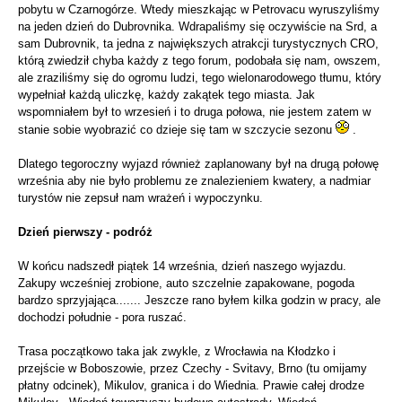
pobytu w Czarnogórze. Wtedy mieszkając w Petrovacu wyruszyliśmy
na jeden dzień do Dubrovnika. Wdrapaliśmy się oczywiście na Srd, a
sam Dubrovnik, ta jedna z największych atrakcji turystycznych CRO,
którą zwiedził chyba każdy z tego forum, podobała się nam, owszem,
ale zraziliśmy się do ogromu ludzi, tego wielonarodowego tłumu, który
wypełniał każdą uliczkę, każdy zakątek tego miasta. Jak
wspomniałem był to wrzesień i to druga połowa, nie jestem zatem w
stanie sobie wyobrazić co dzieje się tam w szczycie sezonu
.
Dlatego tegoroczny wyjazd również zaplanowany był na drugą połowę
września aby nie było problemu ze znalezieniem kwatery, a nadmiar
turystów nie zepsuł nam wrażeń i wypoczynku.
Dzień pierwszy - podróż
W końcu nadszedł piątek 14 września, dzień naszego wyjazdu.
Zakupy wcześniej zrobione, auto szczelnie zapakowane, pogoda
bardzo sprzyjająca....... Jeszcze rano byłem kilka godzin w pracy, ale
dochodzi południe - pora ruszać.
Trasa początkowo taka jak zwykle, z Wrocławia na Kłodzko i
przejście w Boboszowie, przez Czechy - Svitavy, Brno (tu omijamy
płatny odcinek), Mikulov, granica i do Wiednia. Prawie całej drodze