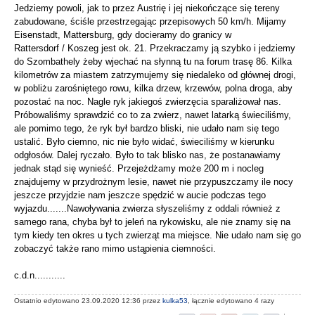
Jedziemy powoli, jak to przez Austrię i jej niekończące się tereny
zabudowane, ściśle przestrzegając przepisowych 50 km/h. Mijamy
Eisenstadt, Mattersburg, gdy docieramy do granicy w
Rattersdorf / Koszeg jest ok. 21. Przekraczamy ją szybko i jedziemy
do Szombathely żeby wjechać na słynną tu na forum trasę 86. Kilka
kilometrów za miastem zatrzymujemy się niedaleko od głównej drogi,
w pobliżu zarośniętego rowu, kilka drzew, krzewów, polna droga, aby
pozostać na noc. Nagle ryk jakiegoś zwierzęcia sparaliżował nas.
Próbowaliśmy sprawdzić co to za zwierz, nawet latarką świeciliśmy,
ale pomimo tego, że ryk był bardzo bliski, nie udało nam się tego
ustalić. Było ciemno, nic nie było widać, świeciliśmy w kierunku
odgłosów. Dalej ryczało. Było to tak blisko nas, że postanawiamy
jednak stąd się wynieść. Przejeżdżamy może 200 m i nocleg
znajdujemy w przydrożnym lesie, nawet nie przypuszczamy ile nocy
jeszcze przyjdzie nam jeszcze spędzić w aucie podczas tego
wyjazdu.......Nawoływania zwierza słyszeliśmy z oddali również z
samego rana, chyba był to jeleń na rykowisku, ale nie znamy się na
tym kiedy ten okres u tych zwierząt ma miejsce. Nie udało nam się go
zobaczyć także rano mimo ustąpienia ciemności.
c.d.n...........
Ostatnio edytowano 23.09.2020 12:36 przez
kulka53
, łącznie edytowano 4 razy