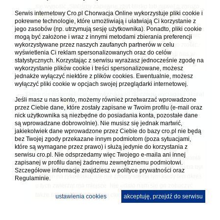
się wynosić. Staliśmy zapewne zbyt blisko lub nawet o zgrozo
Serwis internetowy Cro.pl Chorwacja Online wykorzystuje pliki cookie i
na fragmencie ich świętej własności, ich ziemi
. I wtedy
pokrewne technologie, które umożliwiają i ułatwiają Ci korzystanie z
jeszcze bardziej zrozumieliśmy jak inni są to ludzie w
jego zasobów (np. utrzymują sesję użytkownika). Ponadto, pliki cookie
odniesieniu do tych z Bałkanów, przecież nie zrobiliśmy im nic
mogą być założone i wraz z innymi metodami zbierania preferencji
wykorzystywane przez naszych zaufanych partnerów w celu
złego, nawet oczywiście nie zamierzaliśmy nic takiego zrobić,
wyświetlenia Ci reklam spersonalizowanych oraz do celów
ale oni są tak uprzedzeni do Polaków, że potraktowali nas w
statystycznych. Korzystając z serwisu wyrażasz jednocześnie zgodę na
ten sposób - zero życzliwości dla podróżnych takich jak my.
wykorzystanie plików cookie i treści spersonalizowane, możesz
jednakże wyłączyć niektóre z plików cookies. Ewentualnie, możesz
wyłączyć pliki cookie w opcjach swojej przeglądarki internetowej.
Skoro nie rozumieliście co wykrzykiwali dlaczego wyciągasz akurat
Jeśli masz u nas konto, możemy również przetwarzać wprowadzone
takie wnioski.
Być może chcięli wam uświadomić, że miejsce w
przez Ciebie dane, które zostały zapisane w Twoim profilu (e-mail oraz
którym się zatrzymaliście jest do tego niedpowiednie z zupełnie
nick użytkownika są niezbędne do posiadania konta, pozostałe dane
są wprowadzane dobrowolnie). Nie musisz się jednak martwić,
innych powodów.
jakiekolwiek dane wprowadzone przez Ciebie do bazy cro.pl nie będą
bez Twojej zgody przekazane innym podmiotom (poza sytuacjami,
które są wymagane przez prawo) i służą jedynie do korzystania z
serwisu cro.pl. Nie odsprzedamy więc Twojego e-maila ani innej
Nagle ryk jakiegoś zwierzęcia sparaliżował nas. Nawoływania
zapisanej w profilu danej żadnemu zewnętrznemu podmiotowi.
zwierza słyszeliśmy z oddali również z samego rana, chyba był
Szczegółowe informacje znajdziesz w
polityce prywatności
oraz
to jeleń na rykowisku, ale nie znamy się na tym kiedy ten okres
Regulaminie.
u tych zwierząt ma miejsce. Nie udało nam się go zobaczyć
także rano mimo ustąpienia ciemności.
ustawienia cookies
akceptuję, przejdź do serwisu