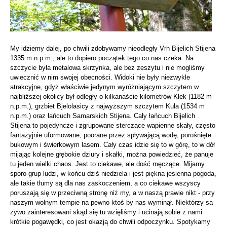
My idziemy dalej, po chwili zdobywamy nieodległy Vrh Bijelich Stijena
1335 m n.p.m., ale to dopiero początek tego co nas czeka. Na
szczycie była metalowa skrzynka, ale bez zeszytu i nie mogliśmy
uwiecznić w nim swojej obecności. Widoki nie były niezwykle
atrakcyjne, gdyż właściwie jedynym wyróżniającym szczytem w
najbliższej okolicy był odległy o kilkanaście kilometrów Klek (1182 m
n.p.m.), grzbiet Bjelolasicy z najwyższym szczytem Kula (1534 m
n.p.m.) oraz łańcuch Samarskich Stijena. Cały łańcuch Bijelich
Stijena to pojedyncze i zgrupowane sterczące wapienne skały, często
fantazyjnie uformowane, poorane przez spływającą wodę, porośnięte
bukowym i świerkowym lasem. Cały czas idzie się to w górę, to w dół
mijając kolejne głębokie dziury i skałki, można powiedzieć, że panuje
tu jeden wielki chaos. Jest to ciekawe, ale dość męczące. Mijamy
sporo grup ludzi, w końcu dziś niedziela i jest piękna jesienna pogoda,
ale takie tłumy są dla nas zaskoczeniem, a co ciekawe wszyscy
poruszają się w przeciwną stronę niż my, a w naszą prawie nikt - przy
naszym wolnym tempie na pewno ktoś by nas wyminął. Niektórzy są
żywo zainteresowani skąd się tu wzięliśmy i ucinają sobie z nami
krótkie pogawędki, co jest okazją do chwili odpoczynku. Spotykamy