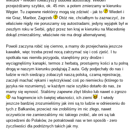
Mikulov - Wiedeń towarzyszy budowa autostrady. Wiedeń
przejeżdżamy szybko, ok. 45 min. a potem zmierzamy w kierunku
Węgier. Tu zapewne niektórzy mogą się zdziwić - jak to
Wiedeń i
nie Graz, Maribor, Zagrzeb
Otóż nie, chciałbym tu zaznaczyć, że
właściwie nigdy nie poruszamy się autostradami, jedyny wyjątek był w
zeszłym roku w Serbii, gdyż przez ten kraj w kierunku na Macedonię
dokąd zmierzaliśmy, właściwie nie ma drogi alternatywnej.
Powoli zaczyna robić się ciemno, a mamy do przejechania jeszcze
kawałek, więc trzeba przed nocą zatrzymać się i coś zjeść. I tu
spotkała nas niemiła przygoda, stanęliśmy przy drodze i
wyciągnęliśmy kanapki, termos z herbatą, prostujemy kości a tu polną
drogą w naszym kierunku podążają 2 auta. Gdy podjechały do nas i
ludzie w nich siedzący zobaczyli naszą polską, czarną rejestrację,
zaczęli machać rękami i wykrzykiwać coś po niemiecku (którego to
języka nie rozumiemy), w każdym razie szybko dotarło do nas, że
mamy się wynosić. Staliśmy zapewne zbyt blisko lub nawet o zgrozo
na fragmencie ich świętej własności, ich ziemi
. I wtedy
jeszcze bardziej zrozumieliśmy jak inni są to ludzie w odniesieniu do
tych z Bałkanów, przecież nie zrobiliśmy im nic złego, nawet
oczywiście nie zamierzaliśmy nic takiego zrobić, ale oni są tak
uprzedzeni do Polaków, że potraktowali nas w ten sposób - zero
życzliwości dla podróżnych takich jak my.