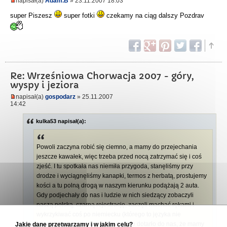
napisał(a)
Adam.B
» 23.11.2007 18:03
super Piszesz
super fotki
czekamy na ciąg dalszy Pozdrav
Re: Wrześniowa Chorwacja 2007 - góry,
wyspy i jeziora
napisał(a)
gospodarz
» 25.11.2007
14:42
kulka53 napisał(a):
Powoli zaczyna robić się ciemno, a mamy do przejechania
jeszcze kawałek, więc trzeba przed nocą zatrzymać się i coś
zjeść. I tu spotkała nas niemiła przygoda, stanęliśmy przy
drodze i wyciągnęliśmy kanapki, termos z herbatą, prostujemy
kości a tu polną drogą w naszym kierunku podążają 2 auta.
Gdy podjechały do nas i ludzie w nich siedzący zobaczyli
naszą polską, czarną rejestrację, zaczęli machać rękami i
wykrzykiwać coś po niemiecku (którego to języka nie
rozumiemy), w każdym razie szybko dotarło do nas, że mamy
Jakie dane przetwarzamy i w jakim celu?