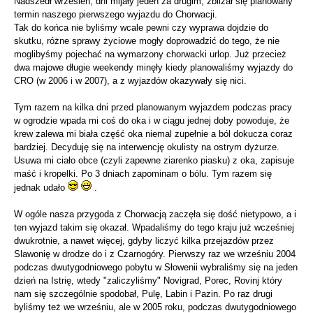
Nadszedł wrzesień, dni mijały jeden za drugim, zbliżał się planowany
termin naszego pierwszego wyjazdu do Chorwacji.
Tak do końca nie byliśmy wcale pewni czy wyprawa dojdzie do
skutku, różne sprawy życiowe mogły doprowadzić do tego, że nie
moglibyśmy pojechać na wymarzony chorwacki urlop. Już przecież
dwa majowe długie weekendy minęły kiedy planowaliśmy wyjazdy do
CRO (w 2006 i w 2007), a z wyjazdów okazywały się nici.
Tym razem na kilka dni przed planowanym wyjazdem podczas pracy
w ogrodzie wpada mi coś do oka i w ciągu jednej doby powoduje, że
krew zalewa mi biała część oka niemal zupełnie a ból dokucza coraz
bardziej. Decyduję się na interwencję okulisty na ostrym dyżurze.
Usuwa mi ciało obce (czyli zapewne ziarenko piasku) z oka, zapisuje
maść i kropelki. Po 3 dniach zapominam o bólu. Tym razem się
jednak udało
.
W ogóle nasza przygoda z Chorwacją zaczęła się dość nietypowo, a i
ten wyjazd takim się okazał. Wpadaliśmy do tego kraju już wcześniej
dwukrotnie, a nawet więcej, gdyby liczyć kilka przejazdów przez
Slawonię w drodze do i z Czarnogóry. Pierwszy raz we wrześniu 2004
podczas dwutygodniowego pobytu w Słowenii wybraliśmy się na jeden
dzień na Istrię, wtedy "zaliczyliśmy" Novigrad, Porec, Rovinj który
nam się szczególnie spodobał, Pulę, Labin i Pazin. Po raz drugi
byliśmy też we wrześniu, ale w 2005 roku, podczas dwutygodniowego