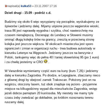
napisał(a)
kulka53
» 23.11.2007 17:16
Dzień drugi - 15.09 - podróż c.d.
Budzimy się około 6 więc wysypiamy się porządnie, wyskakujemy ze
śpiworów i jedziemy dalej. Mijamy uśpione jeszcze węgierskie wioski,
trasa 86 jest naprawdę wygodna i szybka, choć nawierzchnię ma
czasem nienajlepszą. Docierając do Lendavy w Słowenii musimy
ominąć długą kolejkę tirów na granicy, zresztą w przeciwną stronę
kolejka jest jeszcze większa. W okolicach miasteczka jest sporo
ograniczeń i zmian w organizacji ruchu - trwa budowa autostrady w
kierunku Letenye na Węgrzech. Jedziemy jeszcze na benzynie z
Polski, tankujemy więc do pełna 40 l taniej słoweńskiej 95 (po 1 euro)
i za chwilę jesteśmy w CRO
.
W Varazdinie wymieniamy część euro na kuny (kurs 7,26) i jedziemy
dalej w kierunku Zagrzebia. Po drodze, w Lepoglavie, zbaczamy nieco
z głównej drogi by obejrzeć zamek Trakoscan. Położony jest on na
wzgórzu, otoczony lasem, tuż obok znajduje się jezioro - przyjemne
miejsce na kilkugodzinny wypad dla mieszkańców Zagrzebia, wstęp
jeżeli dobrze pamiętam 20 kun/osoba. My niestety nie mamy tyle
czasu żeby zwiedzać go dokładnie, po krótkim rozeznaniu terenu
ruszamy dalej.