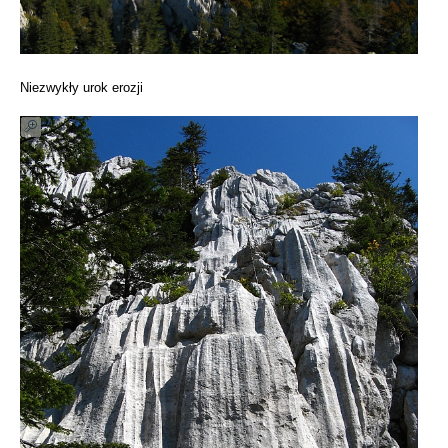
Niezwykły urok erozji