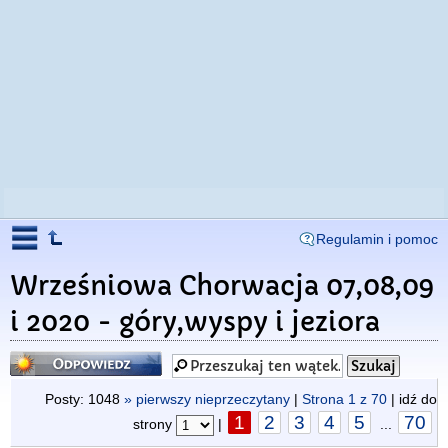
Regulamin i pomoc
Wrześniowa Chorwacja 07,08,09
i 2020 - góry,wyspy i jeziora
Odpowiedz
Posty: 1048
» pierwszy nieprzeczytany
|
Strona
1
z
70
| idź do
1
2
3
4
5
70
strony
|
...