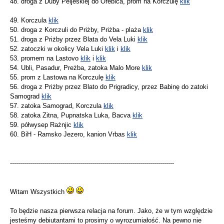
48. droga z Duby Peljeskiej do Orebica, prom na Korczulę
klik
49. Korczula
klik
50. droga z Korczuli do Priżby, Priżba - plaża
klik
51. droga z Priżby przez Blata do Vela Luki
klik
52. zatoczki w okolicy Vela Luki
klik
i
klik
53. promem na Lastovo
klik
i
klik
54. Ubli, Pasadur, Preżba, zatoka Malo More
klik
55. prom z Lastowa na Korczulę
klik
56. droga z Priżby przez Blato do Prigradicy, przez Babinę do zatoki
Samograd
klik
57. zatoka Samograd, Korczula
klik
58. zatoka Zitna, Pupnatska Luka, Bacva
klik
59. półwysep Rażnjic
klik
60. BiH - Ramsko Jezero, kanion Vrbas
klik
----------------------------------------------------------------------------------
Witam Wszystkich
To będzie nasza pierwsza relacja na forum. Jako, że w tym względzie
jesteśmy debiutantami to prosimy o wyrozumiałość. Na pewno nie