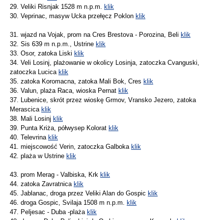
29. Veliki Risnjak 1528 m n.p.m.
klik
30. Veprinac, masyw Ucka przełęcz Poklon
klik
31. wjazd na Vojak, prom na Cres Brestova - Porozina, Beli
klik
32. Sis 639 m n.p.m., Ustrine
klik
33. Osor, zatoka Liski
klik
34. Veli Losinj, plażowanie w okolicy Losinja, zatoczka Cvanguski,
zatoczka Lucica
klik
35. zatoka Koromacna, zatoka Mali Bok, Cres
klik
36. Valun, plaża Raca, wioska Pernat
klik
37. Lubenice, skrót przez wioskę Grmov, Vransko Jezero, zatoka
Merascica
klik
38. Mali Losinj
klik
39. Punta Kriża, półwysep Kolorat
klik
40. Televrina
klik
41. miejscowość Verin, zatoczka Galboka
klik
42. plaża w Ustrine
klik
43. prom Merag - Valbiska, Krk
klik
44. zatoka Zavratnica
klik
45. Jablanac, droga przez Veliki Alan do Gospic
klik
46. droga Gospic, Svilaja 1508 m n.p.m.
klik
47. Peljesac - Duba -plaża
klik