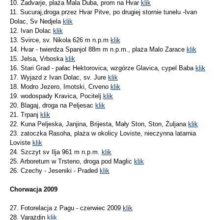
10. Zadvarje, plaża Mala Duba, prom na Hvar
klik
11. Sucuraj,droga przez Hvar Pitve, po drugiej stornie tunelu -Ivan
Dolac, Sv Nedjela
klik
12. Ivan Dolac
klik
13. Svirce, sv. Nikola 626 m n.p.m
klik
14. Hvar - twierdza Spanjol 88m m n.p.m., plaża Malo Zarace
klik
15. Jelsa, Vrboska
klik
16. Stari Grad - pałac Hektorovica, wzgórze Glavica, cypel Baba
klik
17. Wyjazd z Ivan Dolac, sv. Jure
klik
18. Modro Jezero, Imotski, Crveno
klik
19. wodospady Kravica, Pocitelj
klik
20. Blagaj, droga na Peljesac
klik
21. Trpanj
klik
22. Kuna Peljeska, Janjina, Brijesta, Mały Ston, Ston, Żuljana
klik
23. zatoczka Rasoha, plaża w okolicy Loviste, nieczynna latarnia
Loviste
klik
24. Szczyt sv Ilja 961 m n.p.m.
klik
25. Arboretum w Trsteno, droga pod Maglic
klik
26. Czechy - Jeseniki - Praded
klik
Chorwacja 2009
27. Fotorelacja z Pagu - czerwiec 2009
klik
28. Varażdin
klik