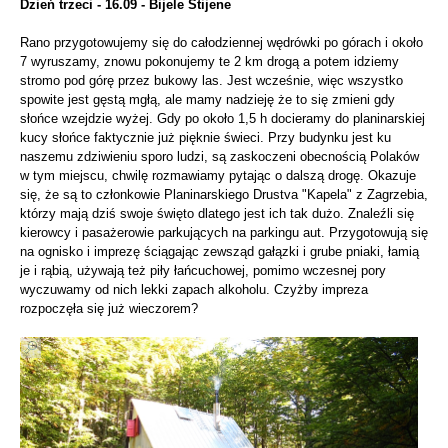
Dzień trzeci - 16.09 - Bijele Stijene
Rano przygotowujemy się do całodziennej wędrówki po górach i około
7 wyruszamy, znowu pokonujemy te 2 km drogą a potem idziemy
stromo pod górę przez bukowy las. Jest wcześnie, więc wszystko
spowite jest gęstą mgłą, ale mamy nadzieję że to się zmieni gdy
słońce wzejdzie wyżej. Gdy po około 1,5 h docieramy do planinarskiej
kucy słońce faktycznie już pięknie świeci. Przy budynku jest ku
naszemu zdziwieniu sporo ludzi, są zaskoczeni obecnością Polaków
w tym miejscu, chwilę rozmawiamy pytając o dalszą drogę. Okazuje
się, że są to członkowie Planinarskiego Drustva "Kapela" z Zagrzebia,
którzy mają dziś swoje święto dlatego jest ich tak dużo. Znaleźli się
kierowcy i pasażerowie parkujących na parkingu aut. Przygotowują się
na ognisko i imprezę ściągając zewsząd gałązki i grube pniaki, łamią
je i rąbią, używają też piły łańcuchowej, pomimo wczesnej pory
wyczuwamy od nich lekki zapach alkoholu. Czyżby impreza
rozpoczęła się już wieczorem?