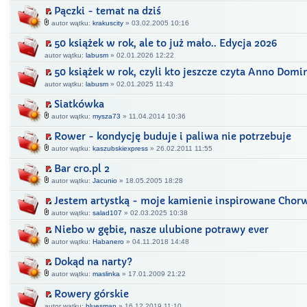
Pączki - temat na dziś
autor wątku:
krakuscity
» 03.02.2005 10:16
50 książek w rok, ale to już mało.. Edycja 2026
autor wątku:
labusm
» 02.01.2026 12:22
50 książek w rok, czyli kto jeszcze czyta Anno Domi
autor wątku:
labusm
» 02.01.2025 11:43
Siatkówka
autor wątku:
mysza73
» 11.04.2014 10:36
Rower - kondycję buduje i paliwa nie potrzebuje
autor wątku:
kaszubskiexpress
» 26.02.2011 11:55
Bar cro.pl 2
autor wątku:
Jacunio
» 18.05.2005 18:28
Jestem artystką - moje kamienie inspirowane Chor
autor wątku:
salad107
» 02.03.2025 10:38
Niebo w gębie, nasze ulubione potrawy ever
autor wątku:
Habanero
» 04.11.2018 14:48
Dokąd na narty?
autor wątku:
maslinka
» 17.01.2009 21:22
Rowery górskie
autor wątku:
bluesman
» 16.12.2019 11:10