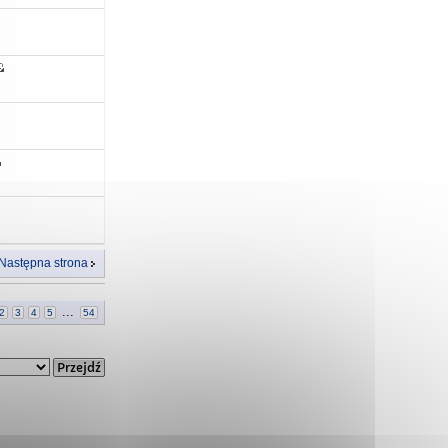
Następna strona
...
2
3
4
5
54