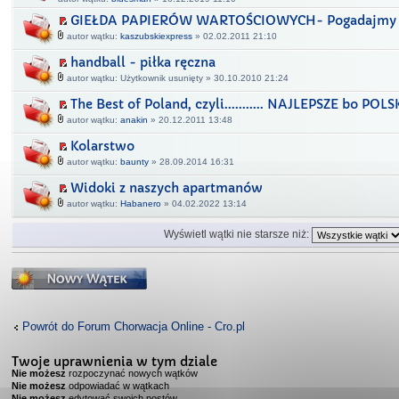
GIEŁDA PAPIERÓW WARTOŚCIOWYCH- Pogadajmy
autor wątku:
kaszubskiexpress
» 02.02.2011 21:10
handball - piłka ręczna
autor wątku: Użytkownik usunięty » 30.10.2010 21:24
The Best of Poland, czyli........... NAJLEPSZE bo POLS
autor wątku:
anakin
» 20.12.2011 13:48
Kolarstwo
autor wątku:
baunty
» 28.09.2014 16:31
Widoki z naszych apartmanów
autor wątku:
Habanero
» 04.02.2022 13:14
Wyświetl wątki nie starsze niż:
Napisz wątek
Powrót do Forum Chorwacja Online - Cro.pl
Twoje uprawnienia w tym dziale
Nie możesz
rozpoczynać nowych wątków
Nie możesz
odpowiadać w wątkach
Nie możesz
edytować swoich postów