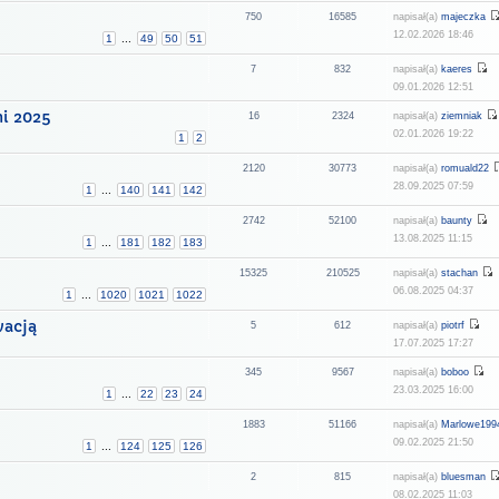
750
16585
napisał(a)
majeczka
12.02.2026 18:46
1
...
49
50
51
7
832
napisał(a)
kaeres
09.01.2026 12:51
ni 2025
16
2324
napisał(a)
ziemniak
02.01.2026 19:22
1
2
2120
30773
napisał(a)
romuald22
28.09.2025 07:59
1
...
140
141
142
2742
52100
napisał(a)
baunty
13.08.2025 11:15
1
...
181
182
183
15325
210525
napisał(a)
stachan
06.08.2025 04:37
1
...
1020
1021
1022
wacją
5
612
napisał(a)
piotrf
17.07.2025 17:27
345
9567
napisał(a)
boboo
23.03.2025 16:00
1
...
22
23
24
1883
51166
napisał(a)
Marlowe199
09.02.2025 21:50
1
...
124
125
126
2
815
napisał(a)
bluesman
08.02.2025 11:03