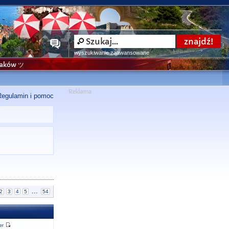
wyszukiwanie zaawansowane
niaków ツ
Regulamin i pomoc
...
2
3
4
5
54
er