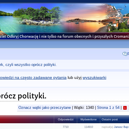
cie! Odkryj Chorwację i nie tylko na forum obecnych i przyszłych Croma
k, czyli wszystko oprócz polityki.
owiedzi na często zadawane pytania
lub użyj
wyszukiwarki
rócz polityki.
Oznacz wątki jako przeczytane
| Wątki: 1340 |
Strona
1
z
54
|
1
Odpowiedzi
Wyświetlone
Ostatni post
7710
114910
napisał(a)
Janusz Bajc