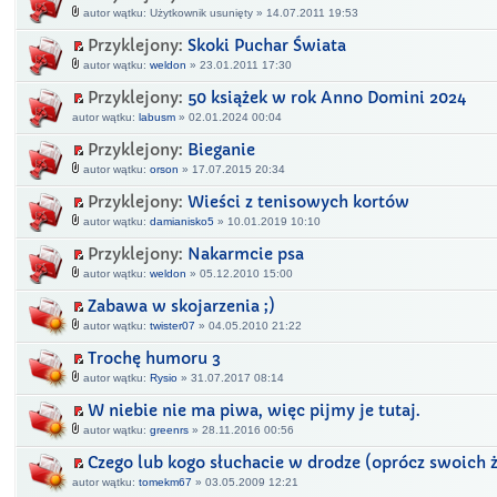
autor wątku: Użytkownik usunięty » 14.07.2011 19:53
Przyklejony:
Skoki Puchar Świata
autor wątku:
weldon
» 23.01.2011 17:30
Przyklejony:
50 książek w rok Anno Domini 2024
autor wątku:
labusm
» 02.01.2024 00:04
Przyklejony:
Bieganie
autor wątku:
orson
» 17.07.2015 20:34
Przyklejony:
Wieści z tenisowych kortów
autor wątku:
damianisko5
» 10.01.2019 10:10
Przyklejony:
Nakarmcie psa
autor wątku:
weldon
» 05.12.2010 15:00
Zabawa w skojarzenia ;)
autor wątku:
twister07
» 04.05.2010 21:22
Trochę humoru 3
autor wątku:
Rysio
» 31.07.2017 08:14
W niebie nie ma piwa, więc pijmy je tutaj.
autor wątku:
greenrs
» 28.11.2016 00:56
Czego lub kogo słuchacie w drodze (oprócz swoich 
autor wątku:
tomekm67
» 03.05.2009 12:21