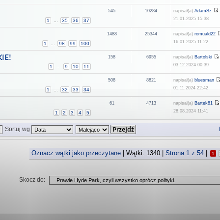
545
10284
napisał(a)
AdamSz
21.01.2025 15:38
1
...
35
36
37
1488
25344
napisał(a)
romuald22
16.01.2025 11:22
1
...
98
99
100
KIE!
158
6955
napisał(a)
Bartolski
03.12.2024 00:39
1
...
9
10
11
508
8821
napisał(a)
bluesman
01.11.2024 22:42
1
...
32
33
34
61
4713
napisał(a)
Bartek81
28.08.2024 11:41
1
2
3
4
5
Sortuj wg
Oznacz wątki jako przeczytane
| Wątki: 1340 |
Strona
1
z
54
|
1
Skocz do: