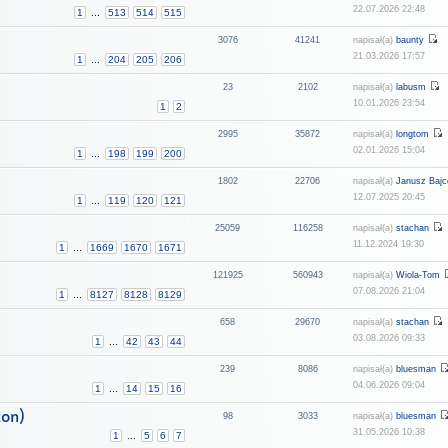
22.07.2026 22:48
1
...
513
514
515
3076
41241
napisał(a)
baunty
21.03.2026 17:57
1
...
204
205
206
23
2102
napisał(a)
labusm
10.01.2026 23:54
1
2
2995
35872
napisał(a)
longtom
02.01.2026 15:04
1
...
198
199
200
1802
22706
napisał(a)
Janusz Bajc
12.07.2025 20:45
1
...
119
120
121
25059
116258
napisał(a)
stachan
11.12.2024 19:30
1
...
1669
1670
1671
121925
560943
napisał(a)
Wiola-Tom
07.08.2026 21:04
1
...
8127
8128
8129
658
29670
napisał(a)
stachan
03.08.2026 09:33
1
...
42
43
44
239
8086
napisał(a)
bluesman
04.06.2026 09:04
1
...
14
15
16
żon)
98
3033
napisał(a)
bluesman
31.05.2026 10:38
1
...
5
6
7