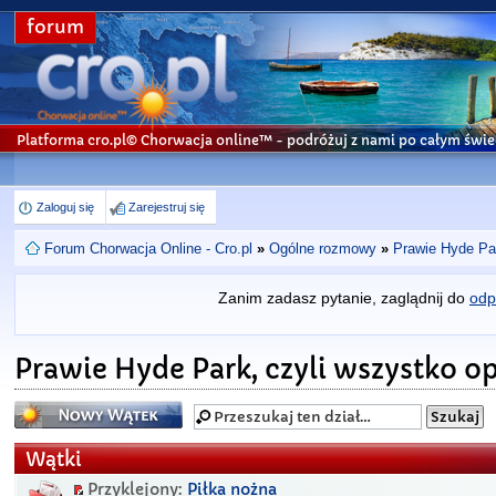
forum
Platforma cro.pl© Chorwacja online™
- podróżuj z nami po całym świe
Zaloguj się
Zarejestruj się
Forum Chorwacja Online - Cro.pl
»
Ogólne rozmowy
»
Prawie Hyde Par
Zanim zadasz pytanie, zaglądnij do
odp
Prawie Hyde Park, czyli wszystko op
Napisz wątek
Wątki
Przyklejony:
Piłka nożna