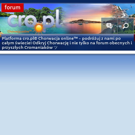
forum
Platforma cro.pl© Chorwacja online™
- podróżuj z nami po
całym świecie! Odkryj Chorwację i nie tylko na forum obecnych i
przyszłych Cromaniaków ツ