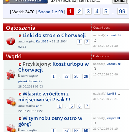
1
2
3
4
5
99
| Wątki: 2470 |
Strona
1
z
99
|
...
Ogłoszenia
Ostatni post
Linki do stron o Chorwacji
napisał(a)
cronaturki
autor wątku:
Karol099
» 21.11.2004
1
2
30.12.2012 21:40
02:34
Wątki
Ostatni post
Przyklejony:
Koszt urlopu w
napisał(a)
Zacheusz
Chorwacji
15.07.2026 20:46
autor wątku:
1
27
28
29
...
pietrekzbronami
»
28.06.2013 07:53
Własnie wróciłem z
napisał(a)
Luki88
miejscowości Pisak !!!
31.07.2026 23:21
autor wątku:
ari
»
1
5
6
7
...
22.07.2002 11:22
W tym roku ceny ostro w
napisał(a)
empire13
górę?
21.07.2026 08:15
autor wątku:
1
57
58
59
...