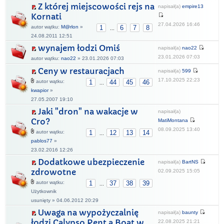
Z której miejscowości rejs na
napisał(a)
empire13
Kornati
27.04.2026 16:46
autor wątku:
M@rlon
»
1
6
7
8
...
24.08.2011 12:51
wynajem łodzi Omiś
napisał(a)
nao22
23.01.2026 07:03
autor wątku:
nao22
» 23.01.2026 07:03
Ceny w restauracjach
napisał(a)
599
17.10.2025 22:23
autor wątku:
1
44
45
46
...
kwapior
»
27.05.2007 19:10
Jaki "dron" na wakacje w
napisał(a)
Cro?
MatiMontana
08.09.2025 13:40
autor wątku:
1
12
13
14
...
pablos77
»
23.02.2016 12:26
Dodatkowe ubezpieczenie
napisał(a)
BartNS
zdrowotne
02.09.2025 15:05
autor wątku:
1
37
38
39
...
Użytkownik
usunięty » 04.06.2012 20:29
Uwaga na wypożyczalnię
napisał(a)
baunty
łodzi Calypso Rent a Boat w
22.08.2025 21:21