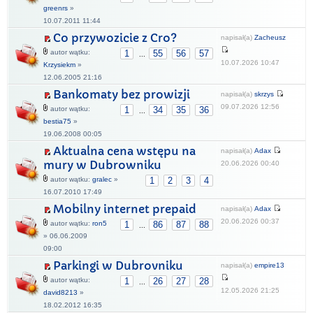
greenrs
»
10.07.2011 11:44
Co przywozicie z Cro?
napisał(a)
Zacheusz
autor wątku:
1
55
56
57
...
10.07.2026 10:47
Krzysiekm
»
12.06.2005 21:16
Bankomaty bez prowizji
napisał(a)
skrzys
09.07.2026 12:56
autor wątku:
1
34
35
36
...
bestia75
»
19.06.2008 00:05
Aktualna cena wstępu na
napisał(a)
Adax
mury w Dubrowniku
20.06.2026 00:40
autor wątku:
gralec
»
1
2
3
4
16.07.2010 17:49
Mobilny internet prepaid
napisał(a)
Adax
20.06.2026 00:37
autor wątku:
ron5
1
86
87
88
...
» 06.06.2009
09:00
Parkingi w Dubrovniku
napisał(a)
empire13
autor wątku:
1
26
27
28
...
12.05.2026 21:25
david8213
»
18.02.2012 16:35