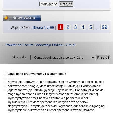
Napisz wątek
1
2
3
4
5
99
| Wątki: 2470 |
Strona
1
z
99
|
...
Powrót do Forum Chorwacja Online - Cro.pl
Skocz do:
Twoje uprawnienia w tym dziale
Jakie dane przetwarzamy i w jakim celu?
Nie możesz
rozpoczynać nowych wątków
Nie możesz
odpowiadać w wątkach
Serwis internetowy Cro.pl Chorwacja Online wykorzystuje pliki cookie i
Nie możesz
edytować swoich postów
pokrewne technologie, które umożliwiają i ułatwiają Ci korzystanie z
Nie możesz
usuwać swoich postów
jego zasobów (np. utrzymują sesję użytkownika). Ponadto, pliki cookie
Nie możesz
dodawać załączników
mogą być założone i wraz z innymi metodami zbierania preferencji
wykorzystywane przez naszych zaufanych partnerów w celu
Forum Chorwacja Online - Cro.pl
wyświetlenia Ci reklam spersonalizowanych oraz do celów
statystycznych. Korzystając z serwisu wyrażasz jednocześnie zgodę na
Usuń ciasteczka
• Strefa czasowa: UTC + 1 (Polska - czas zimowy) [
DST
]
wykorzystanie plików cookie i treści spersonalizowane, możesz