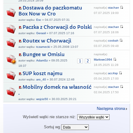
29.03.2014 18:09
Dostawa do paczkomatu
napisał(a)
stachan
Box Now w Cro
07.07.2025 19:00
autor wątku:
Esc
» 04.07.2025 07:31
Paczka z Chorwacji do Polski
napisał(a)
stachan
07.07.2025 18:06
autor wątku:
Gerasil
» 07.07.2025 17:16
Routex w Chorwacji
napisał(a)
coobah
03.07.2025 09:48
autor wątku:
tczarnecki
» 25.05.2008 13:07
Bungee w Omisiu
napisał(a)
Marlowe1994
autor wątku:
AdamSz
» 09.05.2025
1
2
18.05.2025 11:28
18:37
SUP koszt najmu
napisał(a)
acc4sp
05.04.2025 17:00
autor wątku:
aro_40
» 30.07.2024 12:46
Mobilny domek na własność
napisał(a)
stachan
.
02.04.2025 17:50
autor wątku:
wojcio50
» 30.03.2025 20:21
Następna strona
Wyświetl wątki nie starsze niż:
Sortuj wg