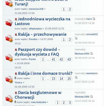
Turanj!
autor wątku:
marzena14@
»
1
2
21.08.2025 17:09
Jednodniowa wycieczka na
napisał(a)
macs
Lastovo
21.08.2025 14:36
autor wątku:
alfaplusplus
» 15.08.2025 11:31
Rakija - przechowywanie
napisał(a)
romuald22
autor wątku:
Pendriu
» 14.07.2009
1
2
12.08.2025 09:19
14:11
Paszport czy dowód -
napisał(a)
dyskusja wycieta z FAQ
Marlowe1994
08.08.2025 10:34
autor wątku:
Krysta
1
41
42
43
...
» 10.08.2009
16:22
Rakija i inne domace trunki?
napisał(a)
wwwmarco
autor wątku:
1
13
14
15
...
15.07.2025 11:59
Youlca
»
02.09.2009 12:52
Dania bezglutenowe w
napisał(a)
Chorwacji
Marlowe1994
13.07.2025 20:18
autor wątku:
ewa.krakuska
»
1
2
3