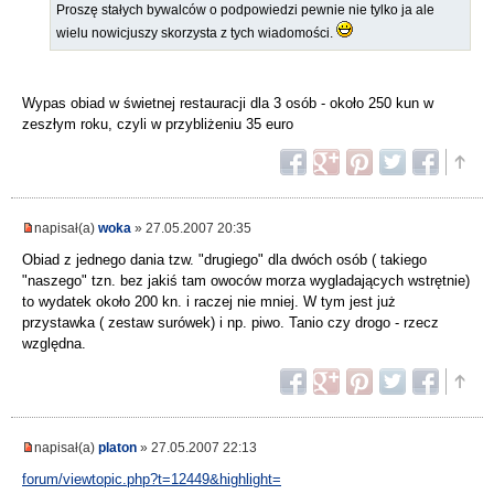
Proszę stałych bywalców o podpowiedzi pewnie nie tylko ja ale
wielu nowicjuszy skorzysta z tych wiadomości.
Wypas obiad w świetnej restauracji dla 3 osób - około 250 kun w
zeszłym roku, czyli w przybliżeniu 35 euro
napisał(a)
woka
» 27.05.2007 20:35
Obiad z jednego dania tzw. "drugiego" dla dwóch osób ( takiego
"naszego" tzn. bez jakiś tam owoców morza wygladających wstrętnie)
to wydatek około 200 kn. i raczej nie mniej. W tym jest już
przystawka ( zestaw surówek) i np. piwo. Tanio czy drogo - rzecz
względna.
napisał(a)
platon
» 27.05.2007 22:13
forum/viewtopic.php?t=12449&highlight=