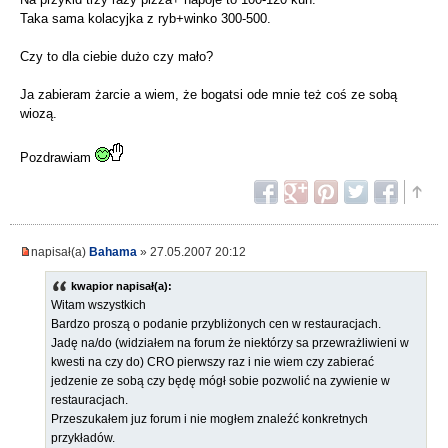
Taka sama kolacyjka z ryb+winko 300-500.
Czy to dla ciebie dużo czy mało?
Ja zabieram żarcie a wiem, że bogatsi ode mnie też coś ze sobą
wiozą.
Pozdrawiam
napisał(a)
Bahama
» 27.05.2007 20:12
kwapior napisał(a):
Witam wszystkich
Bardzo proszą o podanie przybliżonych cen w restauracjach.
Jadę na/do (widziałem na forum że niektórzy sa przewrażliwieni w
kwesti na czy do) CRO pierwszy raz i nie wiem czy zabierać
jedzenie ze sobą czy będę mógł sobie pozwolić na zywienie w
restauracjach.
Przeszukałem juz forum i nie mogłem znaleźć konkretnych
przykładów.