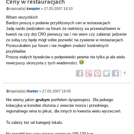
Ceny w restauracjach
napisał(a)
kwapior
» 27.05.2007 19:10
Witam wszystkich
Bardzo proszą o podanie przybliżonych cen w restauracjach.
Jadę na/do (widziałem na forum że niektórzy sa przewrażliwieni w
kwesti na czy do) CRO pierwszy raz i nie wiem czy zabierać jedzenie
ze sobą czy będę mógł sobie pozwolić na zywienie w restauracjach.
Przeszukałem juz forum i nie mogłem znaleźć konkretnych
przykładów.
Proszę stałych bywalców o podpowiedzi pewnie nie tylko ja ale wielu
nowicjuszy skorzysta z tych wiadomości.
napisał(a)
Hunter
» 27.05.2007 19:45
Nie wiemy jakim
grubym
portfelem dysponujesz. Dla jednego
kolacyjka w konobie złożona z owoców morza i przedniego,
regionalnego wina to pikuś, dla innych to kwestia wielu wyrzeczeń.
To zależy też od kategorji lokalu.
Na przykłd trzy razy pizza+ napoje to 100-120 kun.