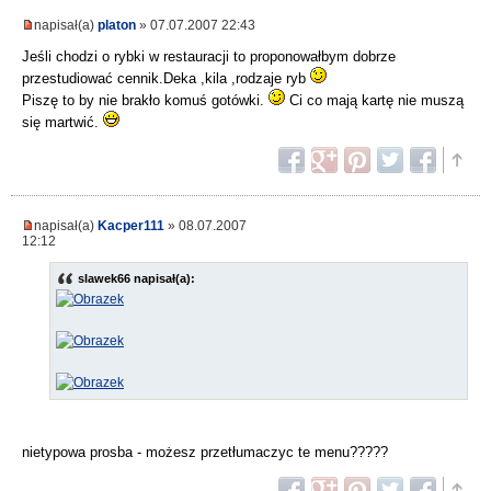
napisał(a)
platon
» 07.07.2007 22:43
Jeśli chodzi o rybki w restauracji to proponowałbym dobrze
przestudiować cennik.Deka ,kila ,rodzaje ryb
Piszę to by nie brakło komuś gotówki.
Ci co mają kartę nie muszą
się martwić.
napisał(a)
Kacper111
» 08.07.2007
12:12
slawek66 napisał(a):
nietypowa prosba - możesz przetłumaczyc te menu?????