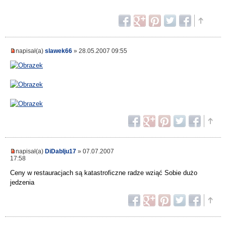
napisał(a)
slawek66
» 28.05.2007 09:55
napisał(a)
DiDablju17
» 07.07.2007
17:58
Ceny w restauracjach są katastroficzne radze wziąć Sobie dużo
jedzenia