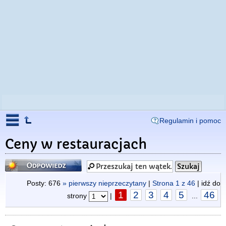
Regulamin i pomoc
Ceny w restauracjach
Odpowiedz
Posty: 676
» pierwszy nieprzeczytany
|
Strona
1
z
46
| idź do
1
2
3
4
5
46
strony
|
...