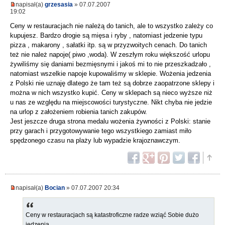
napisał(a)
grzesasia
» 07.07.2007
19:02
Ceny w restauracjach nie należą do tanich, ale to wszystko zależy co
kupujesz. Bardzo drogie są mięsa i ryby , natomiast jedzenie typu
pizza , makarony , sałatki itp. są w przyzwoitych cenach. Do tanich
też nie należ napoje( piwo ,woda). W zeszłym roku większość urlopu
żywiliśmy się daniami bezmięsnymi i jakoś mi to nie przeszkadzało ,
natomiast wszelkie napoje kupowaliśmy w sklepie. Wożenia jedzenia
z Polski nie uznaję dlatego że tam też są dobrze zaopatrzone sklepy i
można w nich wszystko kupić. Ceny w sklepach są nieco wyższe niż
u nas ze względu na miejscowości turystyczne. Nikt chyba nie jedzie
na urlop z założeniem robienia tanich zakupów.
Jest jeszcze druga strona medalu wożenia żywności z Polski: stanie
przy garach i przygotowywanie tego wszystkiego zamiast miło
spędzonego czasu na plaży lub wypadzie krajoznawczym.
napisał(a)
Bocian
» 07.07.2007 20:34
Ceny w restauracjach są katastroficzne radze wziąć Sobie dużo
jedzenia