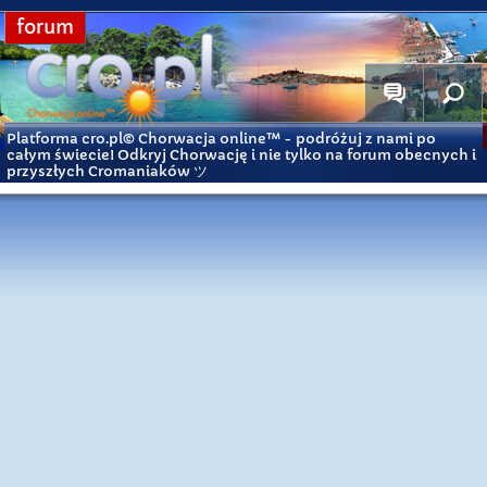
forum
Platforma cro.pl© Chorwacja online™
- podróżuj z nami po
całym świecie! Odkryj Chorwację i nie tylko na forum obecnych i
przyszłych Cromaniaków ツ