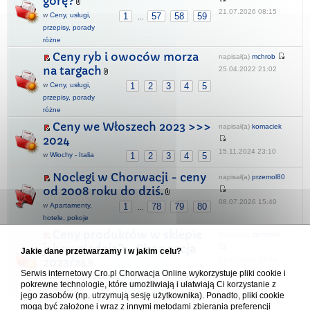
górę?
21.07.2026 08:15
w
Ceny, usługi,
1
57
58
59
...
przepisy, porady
różne
Ceny ryb i owoców morza
napisał(a)
mchrob
na targach
25.04.2022 21:02
w
Ceny, usługi,
1
2
3
4
5
przepisy, porady
różne
Ceny we Włoszech 2023 >>>
napisał(a)
komaciek
2024
15.11.2024 23:10
w
Włochy - Italia
1
2
3
4
5
Noclegi w Chorwacji - ceny
napisał(a)
przemol80
od 2008 roku do dziś.
08.07.2026 15:40
w
Apartamenty,
1
78
79
80
...
hotele, pokoje
Ceny produktów w sklepie
napisał(a)
ziemniak
jak wyglądają? - Chorwacja
Jakie dane przetwarzamy i w jakim celu?
01.07.2024 22:04
2023/24
Serwis internetowy Cro.pl Chorwacja Online wykorzystuje pliki cookie i
w
Ceny, usługi, przepisy,
1
2
3
4
pokrewne technologie, które umożliwiają i ułatwiają Ci korzystanie z
porady różne
jego zasobów (np. utrzymują sesję użytkownika). Ponadto, pliki cookie
mogą być założone i wraz z innymi metodami zbierania preferencji