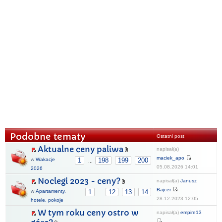
Podobne tematy
Ostatni post
Aktualne ceny paliwa
napisał(a)
maciek_apo
w
Wakacje
1
198
199
200
...
05.08.2026 14:01
2026
Noclegi 2023 - ceny?
napisał(a)
Janusz
Bajcer
w
Apartamenty,
1
12
13
14
...
28.12.2023 12:05
hotele, pokoje
W tym roku ceny ostro w
napisał(a)
empire13