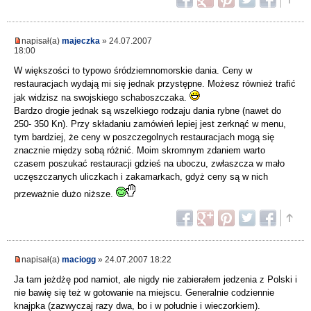
napisał(a)
majeczka
» 24.07.2007
18:00
W większości to typowo śródziemnomorskie dania. Ceny w
restauracjach wydają mi się jednak przystępne. Możesz również trafić
jak widzisz na swojskiego schaboszczaka.
Bardzo drogie jednak są wszelkiego rodzaju dania rybne (nawet do
250- 350 Kn). Przy składaniu zamówień lepiej jest zerknąć w menu,
tym bardziej, że ceny w poszczegolnych restauracjach mogą się
znacznie między sobą różnić. Moim skromnym zdaniem warto
czasem poszukać restauracji gdzieś na uboczu, zwłaszcza w mało
uczęszczanych uliczkach i zakamarkach, gdyż ceny są w nich
przeważnie dużo niższe.
napisał(a)
maciogg
» 24.07.2007 18:22
Ja tam jeżdżę pod namiot, ale nigdy nie zabierałem jedzenia z Polski i
nie bawię się też w gotowanie na miejscu. Generalnie codziennie
knajpka (zazwyczaj razy dwa, bo i w południe i wieczorkiem).