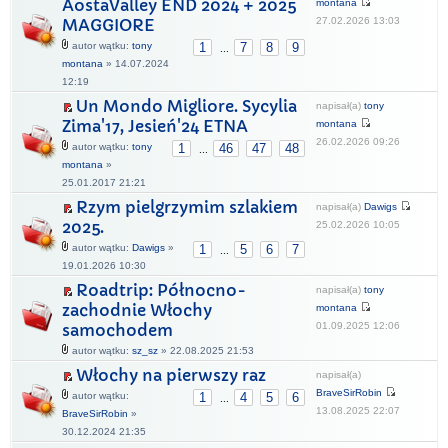
AostaValley END 2024 + 2025
montana
27.02.2026 13:03
MAGGIORE
autor wątku:
tony
1
7
8
9
...
montana
» 14.07.2024
12:19
Un Mondo Migliore. Sycylia
napisał(a)
tony
Zima'17, Jesień'24 ETNA
montana
26.02.2026 09:26
autor wątku:
tony
1
46
47
48
...
montana
»
25.01.2017 21:21
Rzym pielgrzymim szlakiem
napisał(a)
Dawigs
2025.
25.02.2026 10:05
autor wątku:
Dawigs
»
1
5
6
7
...
19.01.2026 10:30
Roadtrip: Północno-
napisał(a)
tony
zachodnie Włochy
montana
01.09.2025 12:06
samochodem
autor wątku:
sz_sz
» 22.08.2025 21:53
Włochy na pierwszy raz
napisał(a)
BraveSirRobin
autor wątku:
1
4
5
6
...
13.08.2025 22:07
BraveSirRobin
»
30.12.2024 21:35