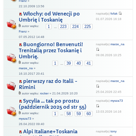
Franz
»
22.10.2009 13:56
Włochy: od Wenecji po
napisał(a)
fofak
Umbrię i Toskanię
01.07.2026 16:18
autor wątku:
1
223
224
225
...
Franz
»
07.05.2012 14:48
Buongiorno! Benvenuti!
napisał(a)
marze_na
Trenitalią przez Toskanię i
09.06.2026 10:25
Umbrię.
autor wątku:
1
39
40
41
...
marze_na
»
16.10.2017 20:41
pierwszy raz do Italii -
napisał(a)
marze_na
Rimini
25.04.2026 22:45
autor wątku:
rocker
» 21.04.2026 10:20
Sycylia ... tak po prostu
napisał(a)
mysza73
(październik 2025 od str 55)
13.03.2026 14:16
autor wątku:
1
58
59
60
...
mysza73
»
26.04.2022 09:40
Alpi Italiane+Toskania
napisał(a)
tony