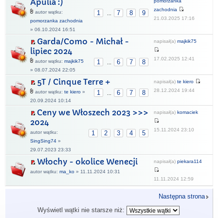
Apulia :)
pomorzanka
zachodnia
autor wątku:
1
7
8
9
...
21.03.2025 17:16
pomorzanka zachodnia
» 06.10.2024 16:51
Garda/Como - Michał -
napisał(a)
majkik75
lipiec 2024
17.02.2025 12:41
autor wątku:
majkik75
1
6
7
8
...
» 08.07.2024 22:05
5T / Cinque Terre +
napisał(a)
te kiero
28.12.2024 19:44
autor wątku:
te kiero
»
1
6
7
8
...
20.09.2024 10:14
Ceny we Włoszech 2023 >>>
napisał(a)
komaciek
2024
15.11.2024 23:10
autor wątku:
1
2
3
4
5
SingSing74
»
29.07.2023 23:33
Włochy - okolice Wenecji
napisał(a)
piekara114
autor wątku:
ma_ko
» 11.11.2024 10:31
11.11.2024 12:59
Następna strona
Wyświetl wątki nie starsze niż: