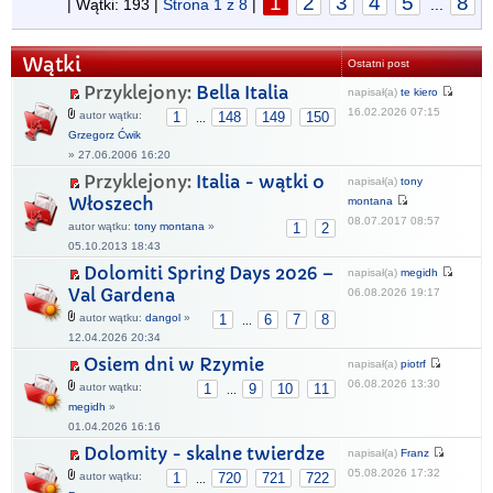
1
2
3
4
5
8
| Wątki: 193 |
Strona
1
z
8
|
...
Wątki
Ostatni post
Przyklejony:
Bella Italia
napisał(a)
te kiero
16.02.2026 07:15
autor wątku:
1
148
149
150
...
Grzegorz Ćwik
» 27.06.2006 16:20
Przyklejony:
Italia - wątki o
napisał(a)
tony
Włoszech
montana
08.07.2017 08:57
autor wątku:
tony montana
»
1
2
05.10.2013 18:43
Dolomiti Spring Days 2026 –
napisał(a)
megidh
Val Gardena
06.08.2026 19:17
autor wątku:
dangol
»
1
6
7
8
...
12.04.2026 20:34
Osiem dni w Rzymie
napisał(a)
piotrf
06.08.2026 13:30
autor wątku:
1
9
10
11
...
megidh
»
01.04.2026 16:16
Dolomity - skalne twierdze
napisał(a)
Franz
05.08.2026 17:32
autor wątku:
1
720
721
722
...