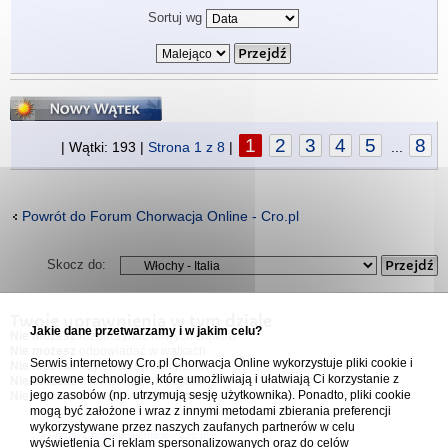
Sortuj wg
Napisz wątek
1
2
3
4
5
8
| Wątki: 193 |
Strona
1
z
8
|
...
Powrót do Forum Chorwacja Online - Cro.pl
Skocz do:
Twoje uprawnienia w tym dziale
Jakie dane przetwarzamy i w jakim celu?
Nie możesz
rozpoczynać nowych wątków
Nie możesz
odpowiadać w wątkach
Serwis internetowy Cro.pl Chorwacja Online wykorzystuje pliki cookie i
Nie możesz
edytować swoich postów
pokrewne technologie, które umożliwiają i ułatwiają Ci korzystanie z
Nie możesz
usuwać swoich postów
jego zasobów (np. utrzymują sesję użytkownika). Ponadto, pliki cookie
Nie możesz
dodawać załączników
mogą być założone i wraz z innymi metodami zbierania preferencji
wykorzystywane przez naszych zaufanych partnerów w celu
Forum Chorwacja Online - Cro.pl
wyświetlenia Ci reklam spersonalizowanych oraz do celów