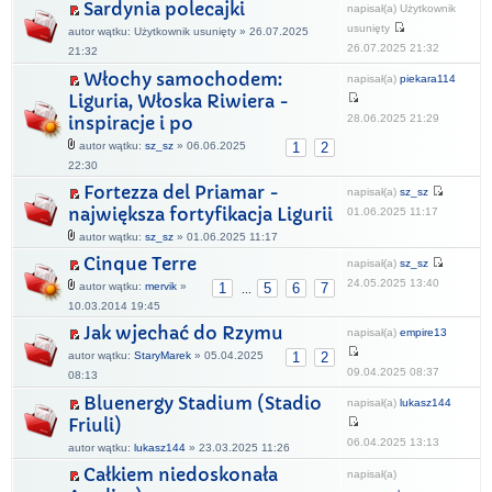
Sardynia polecajki
napisał(a) Użytkownik
usunięty
autor wątku: Użytkownik usunięty » 26.07.2025
26.07.2025 21:32
21:32
Włochy samochodem:
napisał(a)
piekara114
Liguria, Włoska Riwiera -
28.06.2025 21:29
inspiracje i po
autor wątku:
sz_sz
» 06.06.2025
1
2
22:30
Fortezza del Priamar -
napisał(a)
sz_sz
największa fortyfikacja Ligurii
01.06.2025 11:17
autor wątku:
sz_sz
» 01.06.2025 11:17
Cinque Terre
napisał(a)
sz_sz
24.05.2025 13:40
autor wątku:
mervik
»
1
5
6
7
...
10.03.2014 19:45
Jak wjechać do Rzymu
napisał(a)
empire13
autor wątku:
StaryMarek
» 05.04.2025
1
2
09.04.2025 08:37
08:13
Bluenergy Stadium (Stadio
napisał(a)
lukasz144
Friuli)
06.04.2025 13:13
autor wątku:
lukasz144
» 23.03.2025 11:26
Całkiem niedoskonała
napisał(a)