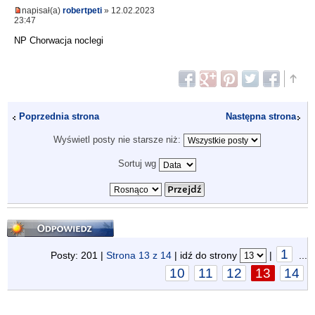
napisał(a)
robertpeti
» 12.02.2023
23:47
NP Chorwacja noclegi
Poprzednia strona
Następna strona
Wyświetl posty nie starsze niż:
Sortuj wg
Odpowiedz
1
Posty: 201 |
Strona
13
z
14
| idź do strony
|
...
10
11
12
13
14