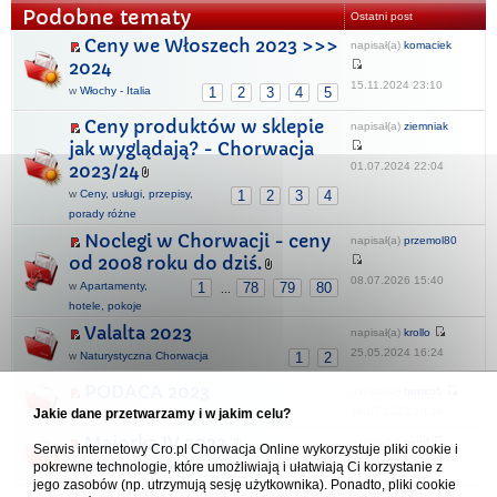
Podobne tematy
Ostatni post
Ceny we Włoszech 2023 >>>
napisał(a)
komaciek
2024
15.11.2024 23:10
w
Włochy - Italia
1
2
3
4
5
Ceny produktów w sklepie
napisał(a)
ziemniak
jak wyglądają? - Chorwacja
01.07.2024 22:04
2023/24
w
Ceny, usługi, przepisy,
1
2
3
4
porady różne
Noclegi w Chorwacji - ceny
napisał(a)
przemol80
od 2008 roku do dziś.
08.07.2026 15:40
w
Apartamenty,
1
78
79
80
...
hotele, pokoje
Valalta 2023
napisał(a)
krollo
25.05.2024 16:24
w
Naturystyczna Chorwacja
1
2
PODACA 2023
napisał(a)
benito5
19.07.2023 19:10
Jakie dane przetwarzamy i w jakim celu?
w
Regiony i miejscowości turystyczne
Majorka IV 2023.
napisał(a)
piotrf
Serwis internetowy Cro.pl Chorwacja Online wykorzystuje pliki cookie i
01.03.2024 20:12
w
Hiszpania - España
1
2
3
4
5
pokrewne technologie, które umożliwiają i ułatwiają Ci korzystanie z
jego zasobów (np. utrzymują sesję użytkownika). Ponadto, pliki cookie