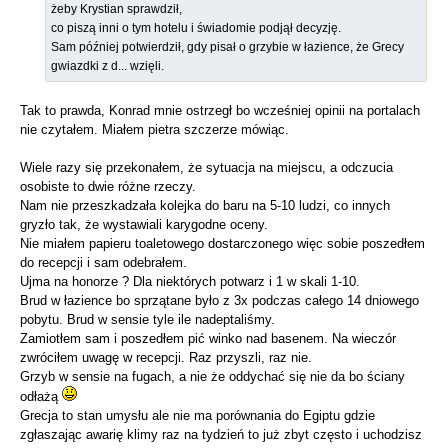
żeby Krystian sprawdził,
co piszą inni o tym hotelu i świadomie podjął decyzję.
Sam później potwierdził, gdy pisał o grzybie w łazience, że Grecy
gwiazdki z d... wzięli.
Tak to prawda, Konrad mnie ostrzegł bo wcześniej opinii na portalach
nie czytałem. Miałem pietra szczerze mówiąc.
Wiele razy się przekonałem, że sytuacja na miejscu, a odczucia
osobiste to dwie różne rzeczy.
Nam nie przeszkadzała kolejka do baru na 5-10 ludzi, co innych
gryzło tak, że wystawiali karygodne oceny.
Nie miałem papieru toaletowego dostarczonego więc sobie poszedłem
do recepcji i sam odebrałem.
Ujma na honorze ? Dla niektórych potwarz i 1 w skali 1-10.
Brud w łazience bo sprzątane było z 3x podczas całego 14 dniowego
pobytu. Brud w sensie tyle ile nadeptaliśmy.
Zamiotłem sam i poszedłem pić winko nad basenem. Na wieczór
zwróciłem uwagę w recepcji. Raz przyszli, raz nie.
Grzyb w sensie na fugach, a nie że oddychać się nie da bo ściany
odłażą
Grecja to stan umysłu ale nie ma porównania do Egiptu gdzie
zgłaszając awarię klimy raz na tydzień to już zbyt często i uchodzisz