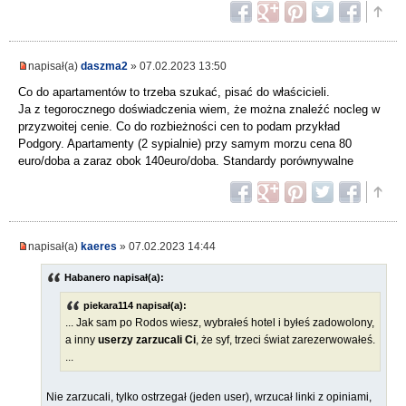
napisał(a)
daszma2
» 07.02.2023 13:50
Co do apartamentów to trzeba szukać, pisać do właścicieli.
Ja z tegorocznego doświadczenia wiem, że można znaleźć nocleg w
przyzwoitej cenie. Co do rozbieżności cen to podam przykład
Podgory. Apartamenty (2 sypialnie) przy samym morzu cena 80
euro/doba a zaraz obok 140euro/doba. Standardy porównywalne
napisał(a)
kaeres
» 07.02.2023 14:44
Habanero napisał(a):
piekara114 napisał(a):
... Jak sam po Rodos wiesz, wybrałeś hotel i byłeś zadowolony,
a inny
userzy zarzucali Ci
, że syf, trzeci świat zarezerwowałeś.
...
Nie zarzucali, tylko ostrzegał (jeden user), wrzucał linki z opiniami,