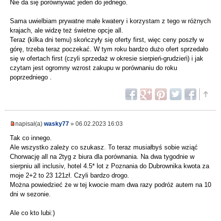
Nie da się porównywać jeden do jednego.
Sama uwielbiam prywatne małe kwatery i korzystam z tego w różnych
krajach, ale widzę też świetne opcje all.
Teraz (kilka dni temu) skończyły się oferty first, więc ceny poszły w
górę, trzeba teraz poczekać. W tym roku bardzo dużo ofert sprzedało
się w ofertach first (czyli sprzedaż w okresie sierpień-grudzień) i jak
czytam jest ogromny wzrost zakupu w porównaniu do roku
poprzedniego .
napisał(a)
wasky77
» 06.02.2023 16:03
Tak co innego.
Ale wszystko zależy co szukasz. To teraz musiałbyś sobie wziąć
Chorwację all na 2tyg z biura dla porównania. Na dwa tygodnie w
sierpniu all inclusiv, hotel 4.5* lot z Poznania do Dubrownika kwota za
moje 2+2 to 23 121zł. Czyli bardzo drogo.
Można powiedzieć że w tej kwocie mam dwa razy podróż autem na 10
dni w sezonie.
Ale co kto lubi:)