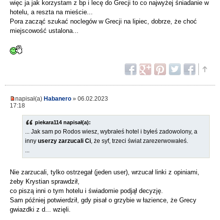
więc ja jak korzystam z bp i lecę do Grecji to co najwyżej śniadanie w
hotelu, a reszta na mieście...
Pora zacząć szukać noclegów w Grecji na lipiec, dobrze, że choć
miejscowość ustalona...
napisał(a)
Habanero
» 06.02.2023
17:18
piekara114 napisał(a):
... Jak sam po Rodos wiesz, wybrałeś hotel i byłeś zadowolony, a
inny
userzy zarzucali Ci
, że syf, trzeci świat zarezerwowałeś.
...
Nie zarzucali, tylko ostrzegał (jeden user), wrzucał linki z opiniami,
żeby Krystian sprawdził,
co piszą inni o tym hotelu i świadomie podjął decyzję.
Sam później potwierdził, gdy pisał o grzybie w łazience, że Grecy
gwiazdki z d... wzięli.