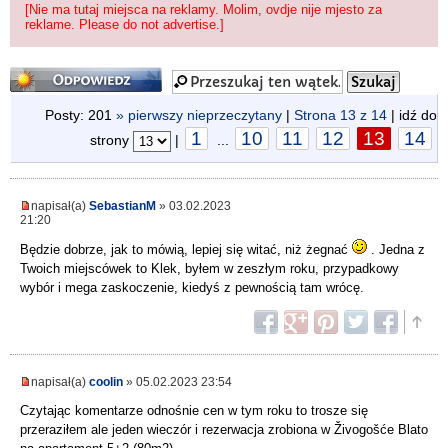
[Nie ma tutaj miejsca na reklamy. Molim, ovdje nije mjesto za
reklame. Please do not advertise.]
Odpowiedz
Posty: 201
» pierwszy nieprzeczytany
|
Strona
13
z
14
| idź do
1
10
11
12
13
14
strony
|
...
napisał(a)
SebastianM
» 03.02.2023
21:20
Będzie dobrze, jak to mówią, lepiej się witać, niż żegnać
. Jedna z
Twoich miejscówek to Klek, byłem w zeszłym roku, przypadkowy
wybór i mega zaskoczenie, kiedyś z pewnością tam wrócę.
napisał(a)
coolin
» 05.02.2023 23:54
Czytając komentarze odnośnie cen w tym roku to trosze się
przeraziłem ale jeden wieczór i rezerwacja zrobiona w Živogošće Blato