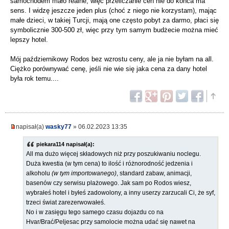
samochodem mało realne, więc przeliczanie cen nie do końca ma
sens. I widzę jeszcze jeden plus (choć z niego nie korzystam), mając
małe dzieci, w takiej Turcji, mają one często pobyt za darmo, płaci się
symbolicznie 300-500 zł, więc przy tym samym budżecie można mieć
lepszy hotel.
Mój październikowy Rodos bez wzrostu ceny, ale ja nie byłam na all.
Ciężko porównywać cenę, jeśli nie wie się jaka cena za dany hotel
była rok temu....
napisał(a)
wasky77
» 06.02.2023 13:35
piekara114 napisał(a):
All ma dużo więcej składowych niż przy poszukiwaniu noclegu.
Duża kwestia (w tym cena) to ilość i różnorodność jedzenia i
alkoholu
(w tym importowanego)
, standard zabaw, animacji,
basenów czy serwisu plażowego. Jak sam po Rodos wiesz,
wybrałeś hotel i byłeś zadowolony, a inny userzy zarzucali Ci, że syf,
trzeci świat zarezerwowałeś.
No i w zasięgu tego samego czasu dojazdu co na
Hvar/Brać/Peljesac przy samolocie można udać się nawet na