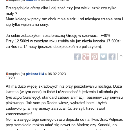
Przeglądnijcie oferty olka i daj znać czy jest wielki szok czy tylko
mały ?
Mam kolegę w pracy tuż obok mnie siedzi i od miesiąca trzepie neta i
się tylko wpienia na ceny.
Ja sobie zobaczyłem zeszłoroczną Grecję w czerwcu....+40%
Przy 12.500zł w zeszłym roku zrobiła się już niezła kwotka 17.500zł
za 4os na 14 nocy (jeszcze ubezpieczeń nie policzyłem).
napisał(a)
piekara114
» 06.02.2023
13:29
All ma dużo więcej składowych niż przy poszukiwaniu noclegu. Duża
kwestia (w tym cena) to ilość i różnorodność jedzenia i alkoholu
(w
tym importowanego)
, standard zabaw, animacji, basenów czy serwisu
plażowego. Jak sam po Rodos wiesz, wybrałeś hotel i byłeś
zadowolony, a inny userzy zarzucali Ci, że syf, trzeci świat
zarezerwowałeś.
No i w zasięgu tego samego czasu dojazdu co na Hvar/Brać/Peljesac
przy samolocie można udać się nawet na Maderę czy Kanarki, co