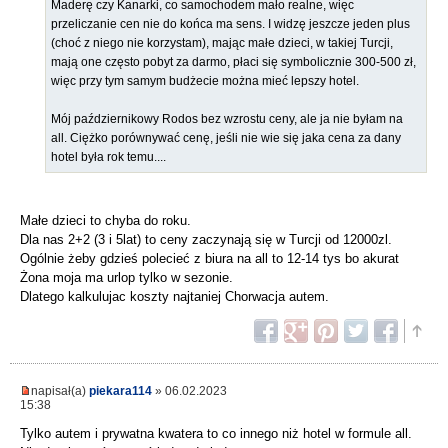
Maderę czy Kanarki, co samochodem mało realne, więc
przeliczanie cen nie do końca ma sens. I widzę jeszcze jeden plus
(choć z niego nie korzystam), mając małe dzieci, w takiej Turcji,
mają one często pobyt za darmo, płaci się symbolicznie 300-500 zł,
więc przy tym samym budżecie można mieć lepszy hotel.
Mój październikowy Rodos bez wzrostu ceny, ale ja nie byłam na
all. Ciężko porównywać cenę, jeśli nie wie się jaka cena za dany
hotel była rok temu....
Małe dzieci to chyba do roku.
Dla nas 2+2 (3 i 5lat) to ceny zaczynają się w Turcji od 12000zl.
Ogólnie żeby gdzieś polecieć z biura na all to 12-14 tys bo akurat
Żona moja ma urlop tylko w sezonie.
Dlatego kalkulujac koszty najtaniej Chorwacja autem.
napisał(a)
piekara114
» 06.02.2023
15:38
Tylko autem i prywatna kwatera to co innego niż hotel w formule all.