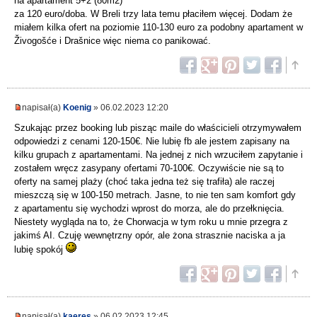
na apartament 5+2 (80m2)
za 120 euro/doba. W Breli trzy lata temu płaciłem więcej. Dodam że
miałem kilka ofert na poziomie 110-130 euro za podobny apartament w
Živogošće i Drašnice więc niema co panikować.
napisał(a)
Koenig
» 06.02.2023 12:20
Szukając przez booking lub pisząc maile do właścicieli otrzymywałem
odpowiedzi z cenami 120-150€. Nie lubię fb ale jestem zapisany na
kilku grupach z apartamentami. Na jednej z nich wrzuciłem zapytanie i
zostałem wręcz zasypany ofertami 70-100€. Oczywiście nie są to
oferty na samej plaży (choć taka jedna też się trafiła) ale raczej
mieszczą się w 100-150 metrach. Jasne, to nie ten sam komfort gdy
z apartamentu się wychodzi wprost do morza, ale do przełknięcia.
Niestety wygląda na to, że Chorwacja w tym roku u mnie przegra z
jakimś AI. Czuję wewnętrzny opór, ale żona strasznie naciska a ja
lubię spokój
napisał(a)
kaeres
» 06.02.2023 12:45