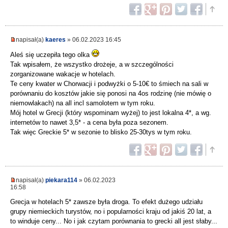
napisał(a)
kaeres
» 06.02.2023 16:45
Aleś się uczepiła tego olka
Tak wpisałem, że wszystko drożeje, a w szczególności
zorganizowane wakacje w hotelach.
Te ceny kwater w Chorwacji i podwyżki o 5-10€ to śmiech na sali w
porównaniu do kosztów jakie się ponosi na 4os rodzinę (nie mówię o
niemowlakach) na all incl samolotem w tym roku.
Mój hotel w Grecji (który wspominam wyżej) to jest lokalna 4*, a wg.
internetów to nawet 3,5* - a cena była poza sezonem.
Tak więc Greckie 5* w sezonie to blisko 25-30tys w tym roku.
napisał(a)
piekara114
» 06.02.2023
16:58
Grecja w hotelach 5* zawsze była droga. To efekt dużego udziału
grupy niemieckich turystów, no i popularności kraju od jakiś 20 lat, a
to winduje ceny... No i jak czytam porównania to grecki all jest słaby...