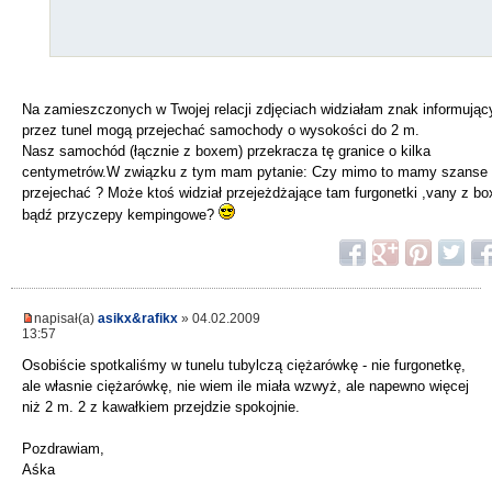
Na zamieszczonych w Twojej relacji zdjęciach widziałam znak informując
przez tunel mogą przejechać samochody o wysokości do 2 m.
Nasz samochód (łącznie z boxem) przekracza tę granice o kilka
centymetrów.W związku z tym mam pytanie: Czy mimo to mamy szanse
przejechać ? Może ktoś widział przejeżdżające tam furgonetki ,vany z b
bądź przyczepy kempingowe?
napisał(a)
asikx&rafikx
» 04.02.2009
13:57
Osobiście spotkaliśmy w tunelu tubylczą ciężarówkę - nie furgonetkę,
ale własnie ciężarówkę, nie wiem ile miała wzwyż, ale napewno więcej
niż 2 m. 2 z kawałkiem przejdzie spokojnie.
Pozdrawiam,
Aśka