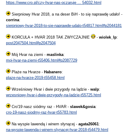
https://www.cro.pl/czy-hvar-nas-oczaruje ... 54032.html
Sierpniowy Hvar 2018, a na deser BiH - to się naprawdę udało! -
corrina
:
sierpniowy-hvar-2018-to-sie-naprawde-udalo-t54817.html#p2044181
KORCULA + HVAR 2018 TAK ZWYCZAJNIE
-
wiolek_lp
:
post2047504.html#p2047504
Mój Hvar na ziemi -
maslinka
:
moj-hvar-na-ziemi-t55406.html#p2087729
Plaże na Hvarze -
Habanero
:
plaze-na-hvarze-2019-t55458.html
Wrześniowy Hvar i dwie przygody na lądzie -
walp
:
wrzesniowy-hvar-i-dwie-przygody-na-ladzie-t55725.html
Cro'19 nasz siódmy raz - HVAR -
slawek&gosia
:
cro-19-nasz-siodmy-raz-hvar-t55783.html
Na wyspie lawendą i winem słynącej -
agata26061
:
na-wyspie-lawenda-i-winem-slynacej-hvar-2018-t54479.html