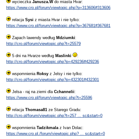
wycieczka
Janusza.W
do miasta Hvar:
https://www.cro.pl/forum/viewtopic.php?p=313606#313606
relacja
Sysi
z miasta Hvar i nie tylko:
https://www.cro.pl/forum/viewtopic.php?p=367681#367681
Zapach lawendy według
Mdziumki
:
http://cro.pl/forum/viewtopic.php?t=25579
5 dni na Hvarze według
Maslinki
:
http://cro.pl/forum/viewtopic.php?p=429236#429236
wspomnienia
Roksy
z Jelsy i nie tylko:
http://cro.pl/forum/viewtopic.php?p=432301#432301
Jelsa - raj na ziemi dla
Cchannelii
:
https://www.cro.pl/forum/viewtopic.php?t=25596
relacja
Thomasa81
ze Starego Gradu:
http://cro.pl/forum/viewtopic.php?t=257 ... sc&start=0
wspomnienia
Tadzikmala
z Ivan Dolac:
https://www.cro.pl./forum/viewtopic.php? ... sc&start=0