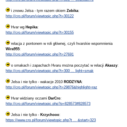
i znowu Jelsa - tym razem okiem
Zebika
:
http://cro.pl/forum/viewtopic.php?t=30122
Hvar wg
Hepika
:
http://cro.pl/forum/viewtopic.php?t=30155
relacja z pontonem w roli głównej, czyli hvarskie wspomnienia
Wira955
:
http://cro.pl/forum/viewtopic.php?t=27691
o smakach i zapachach Hvaru można poczytać w relacji
Akaszy
:
http://cro.pl/forum/viewtopic.php?t=300 ... light=smak
Jelsa i nie tylko - wakacje 2010
RODZYNA
:
http://cro.pl/forum/viewtopic.php?t=29876&highlight=raz
Hvar widziany oczami
DarCro
:
http://cro.pl/forum/viewtopic.php?p=828573#828573
Jelsa i nie tylko -
Krzychooo
:
https://www.cro.pl/forum/viewtopic.php?t ... &start=323