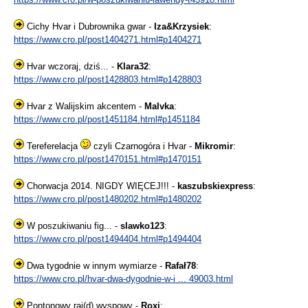
Cichy Hvar i Dubrownika gwar -
Iza&Krzysiek
:
https://www.cro.pl/post1404271.html#p1404271
Hvar wczoraj, dziś... -
Klara32
:
https://www.cro.pl/post1428803.html#p1428803
Hvar z Walijskim akcentem -
Malvka
:
https://www.cro.pl/post1451184.html#p1451184
Tereferelacja
czyli Czarnogóra i Hvar -
Mikromir
:
https://www.cro.pl/post1470151.html#p1470151
Chorwacja 2014. NIGDY WIĘCEJ!!! -
kaszubskiexpress
:
https://www.cro.pl/post1480202.html#p1480202
W poszukiwaniu fig... -
slawko123
:
https://www.cro.pl/post1494404.html#p1494404
Dwa tygodnie w innym wymiarze -
Rafał78
:
https://www.cro.pl/hvar-dwa-dygodnie-w-i ... 49003.html
Pontonowy raj(d) wyspowy -
Roxi
: