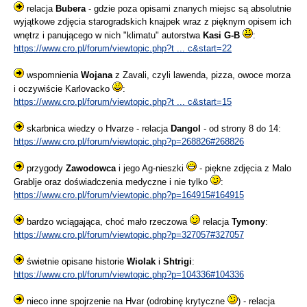
relacja
Bubera
- gdzie poza opisami znanych miejsc są absolutnie
wyjątkowe zdjęcia starogradskich knajpek wraz z pięknym opisem ich
wnętrz i panującego w nich "klimatu" autorstwa
Kasi G-B
:
https://www.cro.pl/forum/viewtopic.php?t ... c&start=22
wspomnienia
Wojana
z Zavali, czyli lawenda, pizza, owoce morza
i oczywiście Karlovacko
:
https://www.cro.pl/forum/viewtopic.php?t ... c&start=15
skarbnica wiedzy o Hvarze - relacja
Dangol
- od strony 8 do 14:
https://www.cro.pl/forum/viewtopic.php?p=268826#268826
przygody
Zawodowca
i jego Ag-nieszki
- piękne zdjęcia z Malo
Grablje oraz doświadczenia medyczne i nie tylko
:
https://www.cro.pl/forum/viewtopic.php?p=164915#164915
bardzo wciągająca, choć mało rzeczowa
relacja
Tymony
:
https://www.cro.pl/forum/viewtopic.php?p=327057#327057
świetnie opisane historie
Wiolak
i
Shtrigi
:
https://www.cro.pl/forum/viewtopic.php?p=104336#104336
nieco inne spojrzenie na Hvar (odrobinę krytyczne
) - relacja