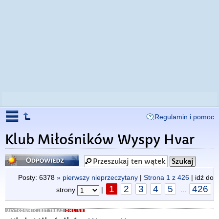
Regulamin i pomoc
Klub Miłośników Wyspy Hvar
Odpowiedz
Posty: 6378
» pierwszy nieprzeczytany
|
Strona
1
z
426
| idź do
1
2
3
4
5
426
strony
|
...