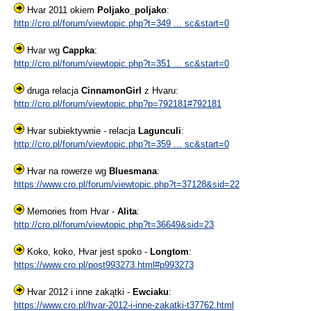
Hvar 2011 okiem
Poljako_poljako
:
http://cro.pl/forum/viewtopic.php?t=349 ... sc&start=0
Hvar wg
Cappka
:
http://cro.pl/forum/viewtopic.php?t=351 ... sc&start=0
druga relacja
CinnamonGirl
z Hvaru:
http://cro.pl/forum/viewtopic.php?p=792181#792181
Hvar subiektywnie - relacja
Lagunculi
:
http://cro.pl/forum/viewtopic.php?t=359 ... sc&start=0
Hvar na rowerze wg
Bluesmana
:
https://www.cro.pl/forum/viewtopic.php?t=37128&sid=22
Memories from Hvar -
Alita
:
http://cro.pl/forum/viewtopic.php?t=36649&sid=23
Koko, koko, Hvar jest spoko -
Longtom
:
https://www.cro.pl/post993273.html#p993273
Hvar 2012 i inne zakątki -
Ewciaku
:
https://www.cro.pl/hvar-2012-i-inne-zakatki-t37762.html