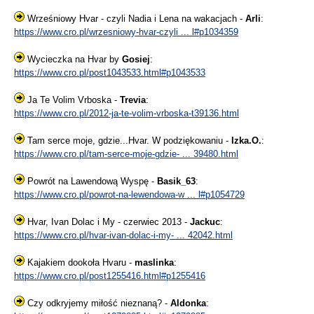
Wrześniowy Hvar - czyli Nadia i Lena na wakacjach -
Arli
:
https://www.cro.pl/wrzesniowy-hvar-czyli ... l#p1034359
Wycieczka na Hvar by
Gosiej
:
https://www.cro.pl/post1043533.html#p1043533
Ja Te Volim Vrboska -
Trevia
:
https://www.cro.pl/2012-ja-te-volim-vrboska-t39136.html
Tam serce moje, gdzie...Hvar. W podziękowaniu -
Izka.O.
:
https://www.cro.pl/tam-serce-moje-gdzie- ... 39480.html
Powrót na Lawendową Wyspę -
Basik_63
:
https://www.cro.pl/powrot-na-lewendowa-w ... l#p1054729
Hvar, Ivan Dolac i My - czerwiec 2013 -
Jackuc
:
https://www.cro.pl/hvar-ivan-dolac-i-my- ... 42042.html
Kajakiem dookoła Hvaru -
maslinka
:
https://www.cro.pl/post1255416.html#p1255416
Czy odkryjemy miłość nieznaną? -
Aldonka
: