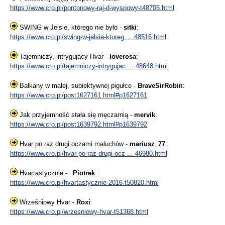
https://www.cro.pl/pontonowy-raj-d-wyspowy-t48706.html
SWING w Jelsie, którego nie było -
sitki
:
https://www.cro.pl/swing-w-jelsie-ktoreg ... 48516.html
Tajemniczy, intrygujący Hvar -
loverosa
:
https://www.cro.pl/tajemniczy-intrygujac ... 48648.html
Bałkany w małej, subiektywnej pigułce -
BraveSirRobin
:
https://www.cro.pl/post1627161.html#p1627161
Jak przyjemność stała się męczarnią -
mervik
:
https://www.cro.pl/post1639792.html#p1639792
Hvar po raz drugi oczami maluchów -
mariusz_77
:
https://www.cro.pl/hvar-po-raz-drugi-ocz ... 46980.html
Hvartastycznie -
_Piotrek_
:
https://www.cro.pl/hvartastycznie-2016-t50820.html
Wrześniowy Hvar -
Roxi
:
https://www.cro.pl/wrzesniowy-hvar-t51368.html