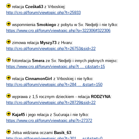
relacja
Cześka63
z Vrboskiej:
http://cro.pl/forum/viewtopic.php?t=25933
wspomnienia
Smokiego
z pobytu w Sv. Nedjelji i nie tylko:
https://www.cro.pl/forum/viewtopic.php?p=322306#322306
zimowa relacja
Myszy73
z Hvaru:
http://cro.pl/forum/viewtopic.php?t=26753&sid=22
fotorelacja
Smera
ze Sv. Nedjelji i innych pięknych miejsc:
https://www.cro.pl/forum/viewtopic.php?t ... c&start=15
relacja
CinnamonGirl
z Vrboskiej i nie tylko:
http://cro.pl/forum/viewtopic.php?t=284 ... &start=150
wyprawa z 1,5 rocznym dzieckiem - relacja
RODZYNA
:
http://cro.pl/forum/viewtopic.php?t=28729&sid=22
Kaja45
i jego relacja z Sućuraja i nie tylko:
https://www.cro.pl/forum/viewtopic.php?t=27372
Jelsa widziana oczami
Basik_63
:
http://cro.pl/forum/viewtopic.php?t=301 ... sc&start=0