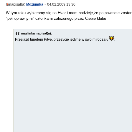
napisał(a)
Mdziumka
» 04.02.2009 13:30
W tym roku wybieramy się na Hvar i mam nadzieję,że po powrocie zosta
"pełnoprawnymi" członkami założonego przez Ciebie klubu
maslinka napisał(a):
Przejazd tunelem Pitve, przeżycie jedyne w swoim rodzaju
: