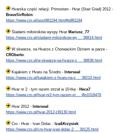
Hvarska część relacji: Primosten - Hvar (Stari Grad) 2012 -
BraveSirRobin
:
https://www.cro.pl/post981194.html#p981194
Śladami miłośników wyspy Hvar
Mariusz_77
:
https://www.cro.pl/sladami-milosnikow-wy ... 38814.html
W skwarze, na Hvarze z Chorwackim Dżinem w parze -
CROberto
:
https://www.cro.pl/w-skwarze-na-hvarze-z ... 38838.html
Kajakiem z Hvaru na Šćedro -
Interseal
:
https://www.cro.pl/kajakiem-z-hvaru-na-s ... 38210.html
Hvar nr 2 - tym razem strzał w 10-tkę -
Heca7
:
https://www.cro.pl/hvar-nr2-tym-razem-st ... l#p1018476
Hvar 2012 -
Interseal
:
https://www.cro.pl/hvar-2012-t39130.html
Cro - Hvar - Ivan Dolac -
Iza&Krzysiek
:
https://www.cro.pl/cro-hvar-ivan-dolac-2 ... 39125.html