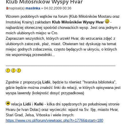
Klub Miłośników Wyspy Hvar
napisał(a)
maslinka
» 04.02.2009 00:36
Wzorem podobnych wątków na forum (Klub Miłośników Mostaru oraz
Imotskiej Krainy) zakładam
Klub Miłośników Wyspy Hvar
-
najbardziej słonecznej spośród chorwackich wysp. Jest ona jednym z
moich ulubionych miejsc w Cro.
Zapraszam wszystkich, których urzekł Hvar, do wrzucania zdjęć z
ulubionych zatoczek, plaż, miast. Otwieram też dyskusję na temat
miejsc godnych zobaczenia, często będących w ukryciu, o których
nie wspominają przewodniki...
------------------------------------------------------------------------------------------------
Zgodnie z propozycją
Lidii
, będzie tu również "hvarska biblioteka",
gdzie będzie można znaleźć linki do relacji, w których opisywana jest
wyspa lawendy (kolejność dosyć przypadkowa)
relacja
Lidii
i
Kulki
- kilka dni spędzonych po południowej stronie
Hvaru (w Ivan Dolac) oraz wycieczki: wjazd na Sv. Ilję, miasto Hvar,
Stari Grad, Jelsa, Vrboska i wiele innych:
https://www.cro.pl/forum/viewtopic.php?t=17766&start=180