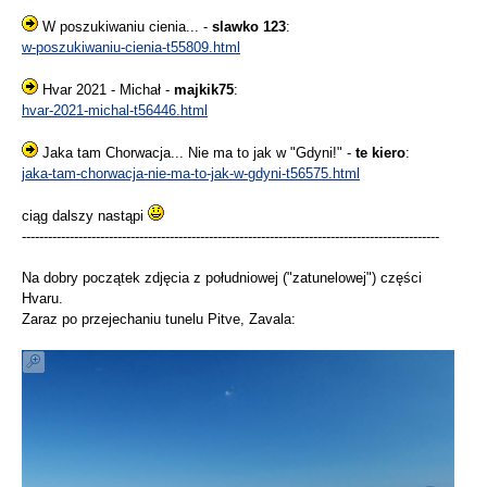
W poszukiwaniu cienia... -
slawko 123
:
w-poszukiwaniu-cienia-t55809.html
Hvar 2021 - Michał -
majkik75
:
hvar-2021-michal-t56446.html
Jaka tam Chorwacja... Nie ma to jak w "Gdyni!" -
te kiero
:
jaka-tam-chorwacja-nie-ma-to-jak-w-gdyni-t56575.html
ciąg dalszy nastąpi
------------------------------------------------------------------------------------------------
Na dobry początek zdjęcia z południowej ("zatunelowej") części
Hvaru.
Zaraz po przejechaniu tunelu Pitve, Zavala: