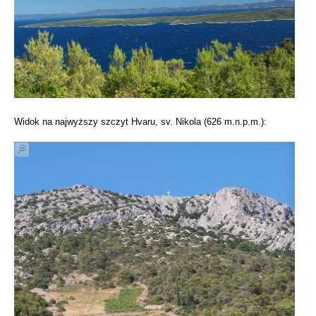
Widok na najwyższy szczyt Hvaru, sv. Nikola (626 m.n.p.m.):