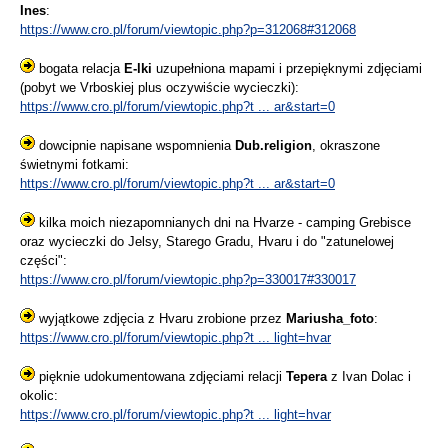
Ines
:
https://www.cro.pl/forum/viewtopic.php?p=312068#312068
bogata relacja
E-lki
uzupełniona mapami i przepięknymi zdjęciami
(pobyt we Vrboskiej plus oczywiście wycieczki):
https://www.cro.pl/forum/viewtopic.php?t ... ar&start=0
dowcipnie napisane wspomnienia
Dub.religion
, okraszone
świetnymi fotkami:
https://www.cro.pl/forum/viewtopic.php?t ... ar&start=0
kilka moich niezapomnianych dni na Hvarze - camping Grebisce
oraz wycieczki do Jelsy, Starego Gradu, Hvaru i do "zatunelowej
części":
https://www.cro.pl/forum/viewtopic.php?p=330017#330017
wyjątkowe zdjęcia z Hvaru zrobione przez
Mariusha_foto
:
https://www.cro.pl/forum/viewtopic.php?t ... light=hvar
pięknie udokumentowana zdjęciami relacji
Tepera
z Ivan Dolac i
okolic:
https://www.cro.pl/forum/viewtopic.php?t ... light=hvar