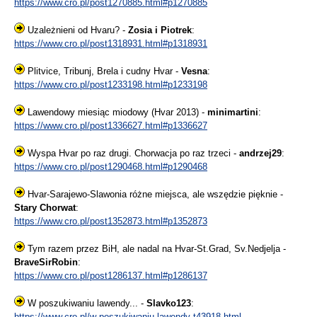
https://www.cro.pl/post1270885.html#p1270885
Uzależnieni od Hvaru? -
Zosia i Piotrek
:
https://www.cro.pl/post1318931.html#p1318931
Plitvice, Tribunj, Brela i cudny Hvar -
Vesna
:
https://www.cro.pl/post1233198.html#p1233198
Lawendowy miesiąc miodowy (Hvar 2013) -
minimartini
:
https://www.cro.pl/post1336627.html#p1336627
Wyspa Hvar po raz drugi. Chorwacja po raz trzeci -
andrzej29
:
https://www.cro.pl/post1290468.html#p1290468
Hvar-Sarajewo-Slawonia różne miejsca, ale wszędzie pięknie -
Stary Chorwat
:
https://www.cro.pl/post1352873.html#p1352873
Tym razem przez BiH, ale nadal na Hvar-St.Grad, Sv.Nedjelja -
BraveSirRobin
:
https://www.cro.pl/post1286137.html#p1286137
W poszukiwaniu lawendy... -
Slavko123
:
https://www.cro.pl/w-poszukiwaniu-lawendy-t43918.html