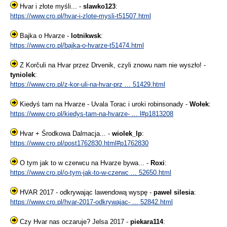
Hvar i złote myśli... -
slawko123
:
https://www.cro.pl/hvar-i-zlote-mysli-t51507.html
Bajka o Hvarze -
lotnikwsk
:
https://www.cro.pl/bajka-o-hvarze-t51474.html
Z Korčuli na Hvar przez Drvenik, czyli znowu nam nie wyszło! -
tyniolek
:
https://www.cro.pl/z-kor-uli-na-hvar-prz ... 51429.html
Kiedyś tam na Hvarze - Uvala Torac i uroki robinsonady -
Wołek
:
https://www.cro.pl/kiedys-tam-na-hvarze- ... l#p1813208
Hvar + Środkowa Dalmacja... -
wiolek_lp
:
https://www.cro.pl/post1762830.html#p1762830
O tym jak to w czerwcu na Hvarze bywa... -
Roxi
:
https://www.cro.pl/o-tym-jak-to-w-czerwc ... 52650.html
HVAR 2017 - odkrywając lawendową wyspę -
pawel silesia
:
https://www.cro.pl/hvar-2017-odkrywajac- ... 52842.html
Czy Hvar nas oczaruje? Jelsa 2017 -
piekara114
: