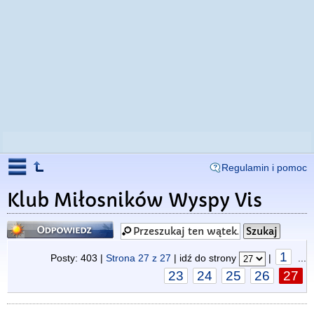
Regulamin i pomoc
Klub Miłosników Wyspy Vis
Odpowiedz
1
Posty: 403 |
Strona
27
z
27
| idź do strony
|
...
23
24
25
26
27