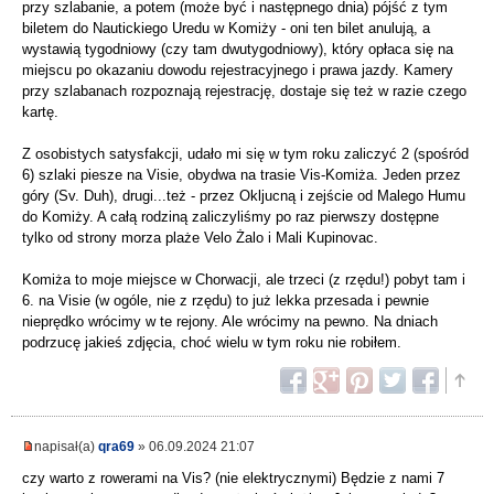
przy szlabanie, a potem (może być i następnego dnia) pójść z tym
biletem do Nautickiego Uredu w Komiży - oni ten bilet anulują, a
wystawią tygodniowy (czy tam dwutygodniowy), który opłaca się na
miejscu po okazaniu dowodu rejestracyjnego i prawa jazdy. Kamery
przy szlabanach rozpoznają rejestrację, dostaje się też w razie czego
kartę.
Z osobistych satysfakcji, udało mi się w tym roku zaliczyć 2 (spośród
6) szlaki piesze na Visie, obydwa na trasie Vis-Komiża. Jeden przez
góry (Sv. Duh), drugi...też - przez Okljucną i zejście od Malego Humu
do Komiży. A całą rodziną zaliczyliśmy po raz pierwszy dostępne
tylko od strony morza plaże Velo Żalo i Mali Kupinovac.
Komiża to moje miejsce w Chorwacji, ale trzeci (z rzędu!) pobyt tam i
6. na Visie (w ogóle, nie z rzędu) to już lekka przesada i pewnie
nieprędko wrócimy w te rejony. Ale wrócimy na pewno. Na dniach
podrzucę jakieś zdjęcia, choć wielu w tym roku nie robiłem.
napisał(a)
qra69
» 06.09.2024 21:07
czy warto z rowerami na Vis? (nie elektrycznymi) Będzie z nami 7