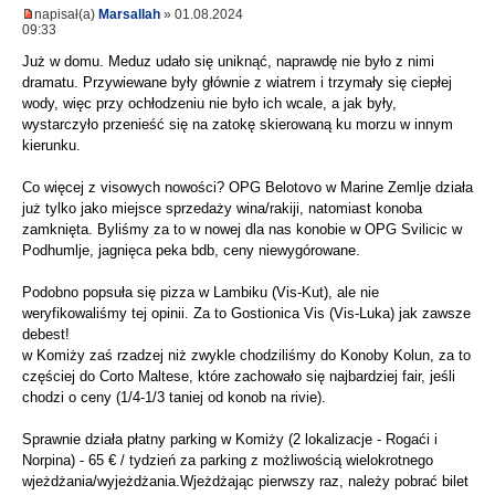
napisał(a)
Marsallah
» 01.08.2024
09:33
Już w domu. Meduz udało się uniknąć, naprawdę nie było z nimi
dramatu. Przywiewane były głównie z wiatrem i trzymały się ciepłej
wody, więc przy ochłodzeniu nie było ich wcale, a jak były,
wystarczyło przenieść się na zatokę skierowaną ku morzu w innym
kierunku.
Co więcej z visowych nowości? OPG Belotovo w Marine Zemlje działa
już tylko jako miejsce sprzedaży wina/rakiji, natomiast konoba
zamknięta. Byliśmy za to w nowej dla nas konobie w OPG Svilicic w
Podhumlje, jagnięca peka bdb, ceny niewygórowane.
Podobno popsuła się pizza w Lambiku (Vis-Kut), ale nie
weryfikowaliśmy tej opinii. Za to Gostionica Vis (Vis-Luka) jak zawsze
debest!
w Komiży zaś rzadzej niż zwykle chodziliśmy do Konoby Kolun, za to
częściej do Corto Maltese, które zachowało się najbardziej fair, jeśli
chodzi o ceny (1/4-1/3 taniej od konob na rivie).
Sprawnie działa płatny parking w Komiży (2 lokalizacje - Rogaći i
Norpina) - 65 € / tydzień za parking z możliwością wielokrotnego
wjeżdżania/wyjeżdżania.Wjeżdżając pierwszy raz, należy pobrać bilet