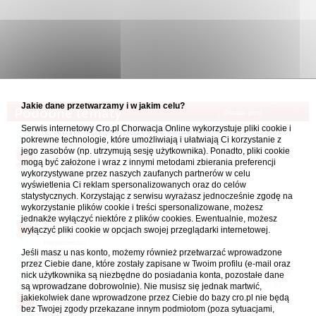
Jakie dane przetwarzamy i w jakim celu?
Podobne tematy
Ostatni post
Serwis internetowy Cro.pl Chorwacja Online wykorzystuje pliki cookie i
Klub Miłośników Wyspy Pag
napisał(a)
pokrewne technologie, które umożliwiają i ułatwiają Ci korzystanie z
dejanira_1978
jego zasobów (np. utrzymują sesję użytkownika). Ponadto, pliki cookie
03.08.2026 12:00
w
Regiony i
1
433
434
435
...
mogą być założone i wraz z innymi metodami zbierania preferencji
miejscowości
wykorzystywane przez naszych zaufanych partnerów w celu
wyświetlenia Ci reklam spersonalizowanych oraz do celów
turystyczne
statystycznych. Korzystając z serwisu wyrażasz jednocześnie zgodę na
Klub Miłośników Wyspy
napisał(a)
Janusz
wykorzystanie plików cookie i treści spersonalizowane, możesz
Hvar
Bajcer
jednakże wyłączyć niektóre z plików cookies. Ewentualnie, możesz
20.07.2026 22:54
wyłączyć pliki cookie w opcjach swojej przeglądarki internetowej.
w
Regiony i
1
424
425
426
...
miejscowości
Jeśli masz u nas konto, możemy również przetwarzać wprowadzone
turystyczne
przez Ciebie dane, które zostały zapisane w Twoim profilu (e-mail oraz
Klub Miłośników Wyspy
napisał(a)
te kiero
nick użytkownika są niezbędne do posiadania konta, pozostałe dane
Brač
06.08.2026 20:35
są wprowadzane dobrowolnie). Nie musisz się jednak martwić,
jakiekolwiek dane wprowadzone przez Ciebie do bazy cro.pl nie będą
w
Regiony i
1
189
190
191
...
bez Twojej zgody przekazane innym podmiotom (poza sytuacjami,
miejscowości