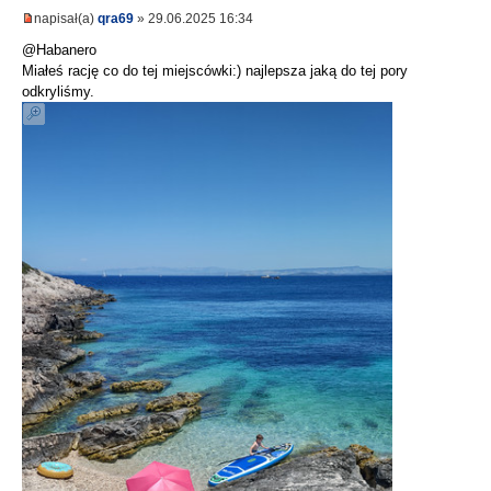
napisał(a)
qra69
» 29.06.2025 16:34
@Habanero
Miałeś rację co do tej miejscówki:) najlepsza jaką do tej pory
odkryliśmy.