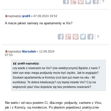
napisał(a)
qra69
» 07.09.2024 19:53
A macie jakieś namiary na apartamenty w Vis?
napisał(a)
Marsallah
» 12.09.2024
07:53
qra69 napisał(a):
czy warto z rowerami na Vis? (nie elektrycznymi) Będzie z nami 7
letni syn więc mega podjazdy może być ciężko. Jak to wygląda?
Szukam apartamentu w Komizy (coś tam już mam na oku - 90
eur/doba). To dobra lokalizacja? czy lepiej miasto Vis? Czy na
większość plaż Visu dojedzie się bez problemu rowerami?
Nie warto i od razu powiem Ci, dlaczego: podjazdy, zarówno z Visu,
jak i z Komiży, są mordercze. Po płaskim pojedziesz praktycznie