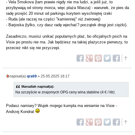
- Vela Smokova (tam prawie nigdy nie ma ludzi, a jeśli już, to
przybywają od strony morza, więc plaża Wasza) - warunek, że pies da
radę przejść 20 minut od parkingu korytem wyschniętej rzeki
- Ruda (ale raczej na części "kamiennej" niż żwirowej)
- Barjoska (tylko, czy dasz radę wjechać? początek drogi jest ciężki).
Zasadniczo, musisz unikać popularnych plaż, bo oficjalnych psich na
Visie po prostu nie ma. Jak będziesz na takiej plażyczce pierwszy, to
przecież nikt się nie przyczepi.
napisał(a)
qra69
» 25.05.2025 16:17
Marsallah napisał(a):
Na szczęście w znajomych OPG ceny wina stabilne (4 € / litr).
Podasz namiary? Wujek mojego kumpla ma winiarnie na Visie -
Andrzej Kondrat