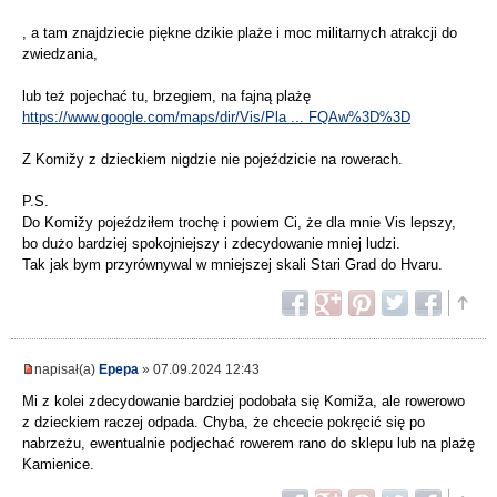
, a tam znajdziecie piękne dzikie plaże i moc militarnych atrakcji do
zwiedzania,
lub też pojechać tu, brzegiem, na fajną plażę
https://www.google.com/maps/dir/Vis/Pla ... FQAw%3D%3D
Z Komižy z dzieckiem nigdzie nie pojeździcie na rowerach.
P.S.
Do Komižy pojeździłem trochę i powiem Ci, że dla mnie Vis lepszy,
bo dużo bardziej spokojniejszy i zdecydowanie mniej ludzi.
Tak jak bym przyrównywal w mniejszej skali Stari Grad do Hvaru.
napisał(a)
Epepa
» 07.09.2024 12:43
Mi z kolei zdecydowanie bardziej podobała się Komiža, ale rowerowo
z dzieckiem raczej odpada. Chyba, że chcecie pokręcić się po
nabrzeżu, ewentualnie podjechać rowerem rano do sklepu lub na plażę
Kamienice.