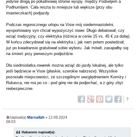
jedynie drogą po południowej stronie wyspy, między Podseljem a
Podhumljem. Cała reszta to mniejsze lub większe (przy obu
miasteczkach) podjazdy.
Podczas regorocznego urlopu na Visie mój siedemnastoletni,
wysportowany syn chciał wypożyczyć rower. Długo debatował, czy
wziąć tradycyjny, czy elektryka (różnica w cenie 15 vs. 45 € za dobę).
W końcu zdecydował się na elektryka i, jak nam potem powiedział,
już po kwadransie gratulował sobie wyboru. Jak mówił, zasapałby się
na śmierć przy pierwszym podjeździe.
Dla siedmiolatka rowerek można wziąć do jazdy lokalnej, ale tylko
jeśli będziecie w Visie (płaskie, szerokie nabrzeże). Wszystkie
pozostałe miejscowości, ze szczególnym uwzględnieniem Komiży i
Rukavca, nie ma po co - pod górę nie da podjechać, a z góry zbyt
niebezpiecznie.
napisał(a)
Marsallah
» 12.09.2024
08:03
Habanero napisał(a):