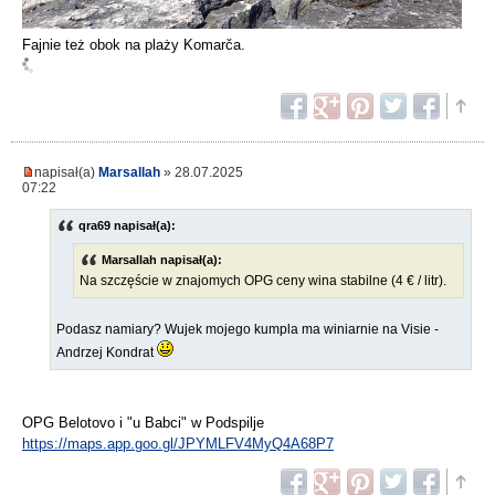
Fajnie też obok na plaży Komarča.
napisał(a)
Marsallah
» 28.07.2025
07:22
qra69 napisał(a):
Marsallah napisał(a):
Na szczęście w znajomych OPG ceny wina stabilne (4 € / litr).
Podasz namiary? Wujek mojego kumpla ma winiarnie na Visie -
Andrzej Kondrat
OPG Belotovo i "u Babci" w Podspilje
https://maps.app.goo.gl/JPYMLFV4MyQ4A68P7