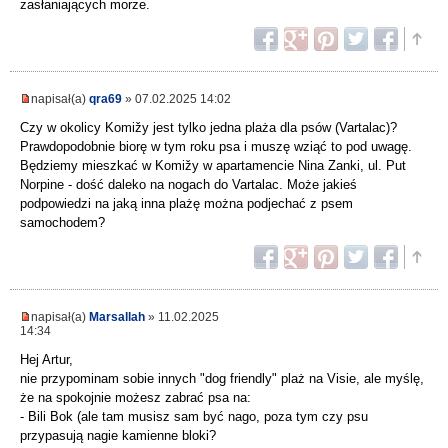
zasłaniających morze.
napisał(a)
qra69
» 07.02.2025 14:02
Czy w okolicy Komižy jest tylko jedna plaża dla psów (Vartalac)?
Prawdopodobnie biorę w tym roku psa i muszę wziąć to pod uwagę.
Będziemy mieszkać w Komižy w apartamencie Nina Zanki, ul. Put
Norpine - dość daleko na nogach do Vartalac. Może jakieś
podpowiedzi na jaką inna plażę można podjechać z psem
samochodem?
napisał(a)
Marsallah
» 11.02.2025
14:34
Hej Artur,
nie przypominam sobie innych "dog friendly" plaż na Visie, ale myślę,
że na spokojnie możesz zabrać psa na:
- Bili Bok (ale tam musisz sam być nago, poza tym czy psu
przypasują nagie kamienne bloki?