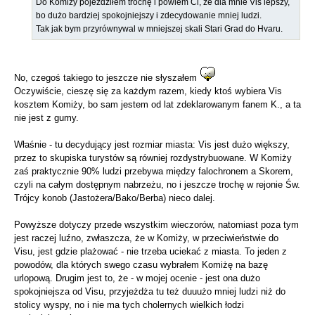
Do Komižy pojeździłem trochę i powiem Ci, że dla mnie Vis lepszy,
bo dużo bardziej spokojniejszy i zdecydowanie mniej ludzi.
Tak jak bym przyrównywal w mniejszej skali Stari Grad do Hvaru.
No, czegoś takiego to jeszcze nie słyszałem
Oczywiście, cieszę się za każdym razem, kiedy ktoś wybiera Vis
kosztem Komiży, bo sam jestem od lat zdeklarowanym fanem K., a ta
nie jest z gumy.
Właśnie - tu decydujący jest rozmiar miasta: Vis jest dużo większy,
przez to skupiska turystów są równiej rozdystrybuowane. W Komiży
zaś praktycznie 90% ludzi przebywa między falochronem a Skorem,
czyli na całym dostępnym nabrzeżu, no i jeszcze trochę w rejonie Św.
Trójcy konob (Jastożera/Bako/Berba) nieco dalej.
Powyższe dotyczy przede wszystkim wieczorów, natomiast poza tym
jest raczej luźno, zwłaszcza, że w Komiży, w przeciwieństwie do
Visu, jest gdzie plażować - nie trzeba uciekać z miasta. To jeden z
powodów, dla których swego czasu wybrałem Komiżę na bazę
urlopową. Drugim jest to, że - w mojej ocenie - jest ona dużo
spokojniejsza od Visu, przyjeżdża tu też duuużo mniej ludzi niż do
stolicy wyspy, no i nie ma tych cholernych wielkich łodzi