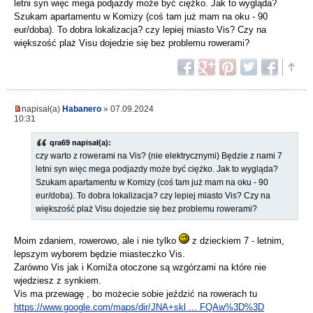
letni syn więc mega podjazdy może być ciężko. Jak to wygląda?
Szukam apartamentu w Komizy (coś tam już mam na oku - 90
eur/doba). To dobra lokalizacja? czy lepiej miasto Vis? Czy na
większość plaż Visu dojedzie się bez problemu rowerami?
napisał(a)
Habanero
» 07.09.2024
10:31
qra69 napisał(a):
czy warto z rowerami na Vis? (nie elektrycznymi) Będzie z nami 7
letni syn więc mega podjazdy może być ciężko. Jak to wygląda?
Szukam apartamentu w Komizy (coś tam już mam na oku - 90
eur/doba). To dobra lokalizacja? czy lepiej miasto Vis? Czy na
większość plaż Visu dojedzie się bez problemu rowerami?
Moim zdaniem, rowerowo, ale i nie tylko
z dzieckiem 7 - letnim,
lepszym wyborem będzie miasteczko Vis.
Zarówno Vis jak i Komiža otoczone są wzgórzami na które nie
wjedziesz z synkiem.
Vis ma przewagę , bo możecie sobie jeździć na rowerach tu
https://www.google.com/maps/dir/JNA+skl ... FQAw%3D%3D