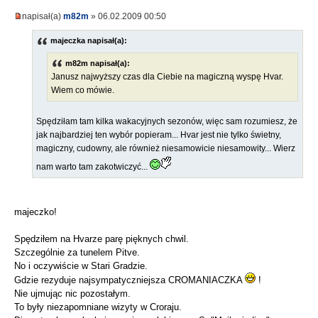
napisał(a)
m82m
» 06.02.2009 00:50
majeczka napisał(a):
m82m napisał(a):
Janusz najwyższy czas dla Ciebie na magiczną wyspę Hvar.
Wiem co mówie.
Spędziłam tam kilka wakacyjnych sezonów, więc sam rozumiesz, że
jak najbardziej ten wybór popieram... Hvar jest nie tylko świetny,
magiczny, cudowny, ale również niesamowicie niesamowity... Wierz
nam warto tam zakotwiczyć...
majeczko!
Spędziłem na Hvarze parę pięknych chwil.
Szczególnie za tunelem Pitve.
No i oczywiście w Stari Gradzie.
Gdzie rezyduje najsympatyczniejsza CROMANIACZKA
!
Nie ujmując nic pozostałym.
To były niezapomniane wizyty w Croraju.