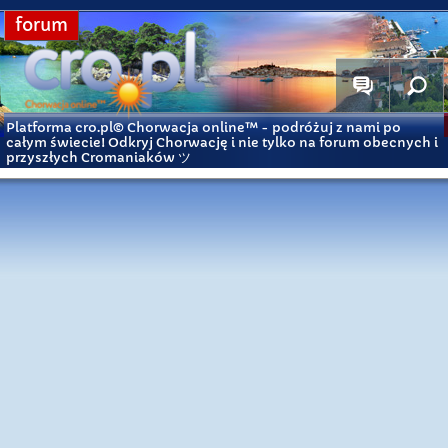
forum
Platforma cro.pl© Chorwacja online™
- podróżuj z nami po
całym świecie! Odkryj Chorwację i nie tylko na forum obecnych i
przyszłych Cromaniaków ツ