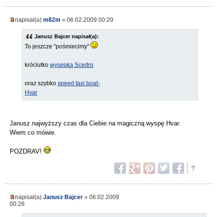
napisał(a)
m82m
» 06.02.2009 00:20
Janusz Bajcer napisał(a):
To jeszcze "pośmiecimy"
króciutko
wysepką Scedro
oraz szybko
speed taxi boat-
Hvar
Janusz najwyższy czas dla Ciebie na magiczną wyspę Hvar.
Wiem co mówie.
POZDRAV!
napisał(a)
Janusz Bajcer
» 06.02.2009
00:26