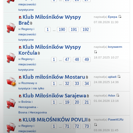
miejscowości
turystyczne
Klub Miłośników Wyspy
napisał(a)
Epepa
Brač
07.08.2026 11:30
w
Regiony i
1
190
191
192
...
miejscowości
turystyczne
Klub Miłośników Wyspy
napisał(a)
krzyswerm
Korčula
18.07.2025 10:27
w
Regiony i
1
47
48
49
...
miejscowości
turystyczne
Klub miłośników Mostaru
napisał(a)
ajdadi
24.08.2025 14:36
w
Rozmowy o
1
32
33
34
...
turystyce i nie tylko
Klub Miłośników Sarajewa
napisał(a)
Adax
01.04.2026 13:16
w
Bośnia i
1
19
20
21
...
Hercegowina -
Bosna i Hercegovina
KLUB MIŁOŚNIKÓW POVLJI
napisał(a)
Pawel41Rz
w
Regiony i
1
71
72
73
...
03.06.2026 11:45
miejscowości