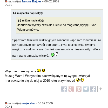
napisał(a)
Janusz Bajcer
» 06.02.2009
00:39
majeczka napisał(a):
m82m napisał(a):
Janusz najwyższy czas dla Ciebie na magiczną wyspę Hvar.
Wiem co mówie.
Spędziłam tam kilka wakacyjnych sezonów, więc sam rozumiesz, że
jak najbardziej ten wybór popieram... Hvar jest nie tylko świetny,
magiczny, cudowny, ale również niesamowicie niesamowity... Wierz
nam warto tam zakotwiczyć...
Więc nie mam wyjścia
Muszę Wam i Wszystkim zachwalającym tę wyspę uwierzyć
i na poważnie się do niej w 2010 roku przymierzyć
napisał(a)
majeczka
» 06.02.2009
00:41