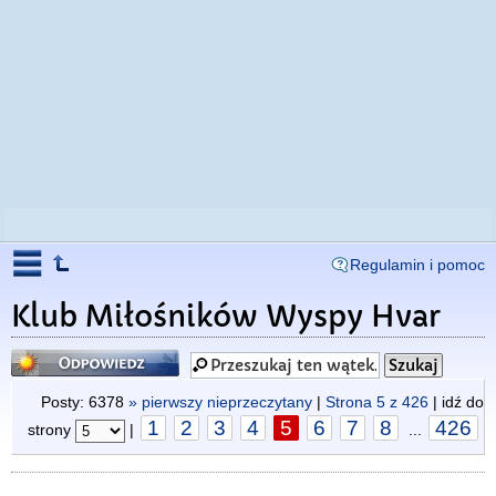
Regulamin i pomoc
Klub Miłośników Wyspy Hvar
Odpowiedz
Posty: 6378
» pierwszy nieprzeczytany
|
Strona
5
z
426
| idź do
1
2
3
4
5
6
7
8
426
strony
|
...