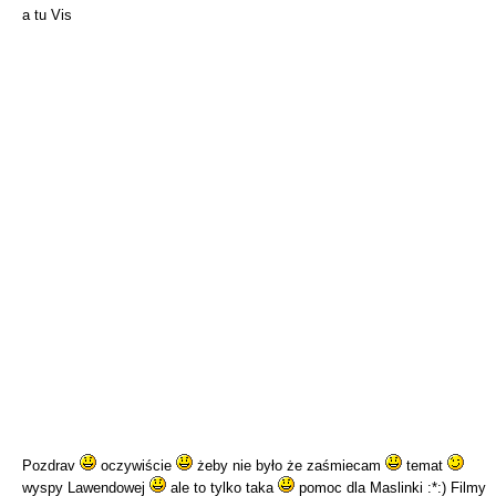
a tu Vis
Pozdrav
oczywiście
żeby nie było że zaśmiecam
temat
wyspy Lawendowej
ale to tylko taka
pomoc dla Maslinki :*:) Filmy