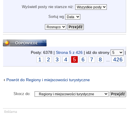
Wyświetl posty nie starsze niż:
Sortuj wg
Odpowiedz
Posty: 6378 |
Strona
5
z
426
| idź do strony
|
1
2
3
4
5
6
7
8
426
...
Powrót do Regiony i miejscowości turystyczne
Skocz do: