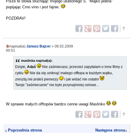
Pisze te słowa słuchając mojego ulubionego S. "Majko jedina"
popijając Crno vino i jest fajnie.
POZDRAV!
napisał(a)
Janusz Bajcer
» 06.02.2009
00:51
maslinka napisał(a):
Dzięki,
Adaś
Nie zaśmiecasz, przecież zapytałam o inne filmy z
cyklu
Nie da się uniknąć małego offtopa w każdym wątku,
zresztą nie jesteś pierwszy
i jak widać nie ostatni
Twoje "zaśmiecanie" nie było przynajmniej celowe...
W sprawie małych offtopów bardzo cenne uwagi Maslinko
Poprzednia strona
Następna strona