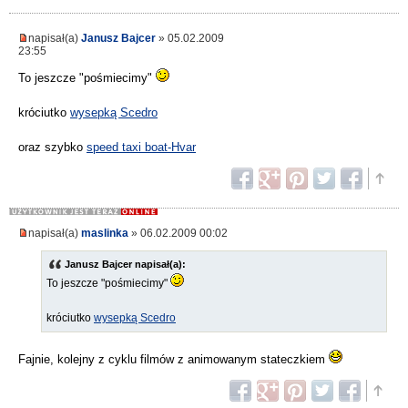
napisał(a)
Janusz Bajcer
» 05.02.2009
23:55
To jeszcze "pośmiecimy"
króciutko
wysepką Scedro
oraz szybko
speed taxi boat-Hvar
napisał(a)
maslinka
» 06.02.2009 00:02
Janusz Bajcer napisał(a):
To jeszcze "pośmiecimy"
króciutko
wysepką Scedro
Fajnie, kolejny z cyklu filmów z animowanym stateczkiem