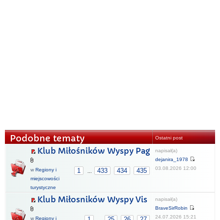
Podobne tematy
Ostatni post
Klub Miłośników Wyspy Pag
napisał(a)
dejanira_1978
03.08.2026 12:00
w
Regiony i
1
433
434
435
...
miejscowości
turystyczne
Klub Miłosników Wyspy Vis
napisał(a)
BraveSirRobin
24.07.2026 15:21
w
Regiony i
1
25
26
27
...