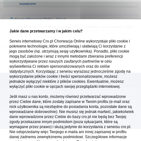
turystyczne
Forum Chorwacja Online - Cro.pl
Usuń ciasteczka
• Strefa czasowa: UTC + 1 (Polska - czas zimowy) [
DST
]
Jakie dane przetwarzamy i w jakim celu?
Serwis internetowy Cro.pl Chorwacja Online wykorzystuje pliki cookie i
pokrewne technologie, które umożliwiają i ułatwiają Ci korzystanie z
jego zasobów (np. utrzymują sesję użytkownika). Ponadto, pliki cookie
mogą być założone i wraz z innymi metodami zbierania preferencji
wykorzystywane przez naszych zaufanych partnerów w celu
wyświetlenia Ci reklam spersonalizowanych oraz do celów
statystycznych. Korzystając z serwisu wyrażasz jednocześnie zgodę na
wykorzystanie plików cookie i treści spersonalizowane, możesz
jednakże wyłączyć niektóre z plików cookies. Ewentualnie, możesz
[
reklama
] [
kontakt
]
wyłączyć pliki cookie w opcjach swojej przeglądarki internetowej.
Platforma cro.pl© Chorwacja online™ wykorzystuje cookies do prawidłowego działania, te pliki
gromadzą na Twoim komputerze dane ułatwiające korzystanie z serwisu; więcej informacji w
polityce prywatności
.
Jeśli masz u nas konto, możemy również przetwarzać wprowadzone
przez Ciebie dane, które zostały zapisane w Twoim profilu (e-mail oraz
Redakcja platformy cro.pl© Chorwacja online™ nie odpowiada za treści zamieszczone przez
użytkowników. Korzystanie z serwisu oznacza akceptację regulaminu. Serwis ma charakter
nick użytkownika są niezbędne do posiadania konta, pozostałe dane są
wyłącznie informacyjny. Cro.pl© nie reprezentuje interesów żadnego biura podróży, nie zajmuje
się organizacją imprez turystycznych oraz nie odpowiada za treść zamieszczonych reklam.
wprowadzane dobrowolnie). Nie musisz się jednak martwić, jakiekolwiek
dane wprowadzone przez Ciebie do bazy cro.pl nie będą bez Twojej
zgody przekazane innym podmiotom (poza sytuacjami, które są
Copyright: cro.pl© 1999-2026 Wszystkie prawa zastrzeżone
wymagane przez prawo) i służą jedynie do korzystania z serwisu cro.pl.
Nie odsprzedamy więc Twojego e-maila ani innej zapisanej w profilu
danej żadnemu zewnętrznemu podmiotowi. Szczegółowe informacje