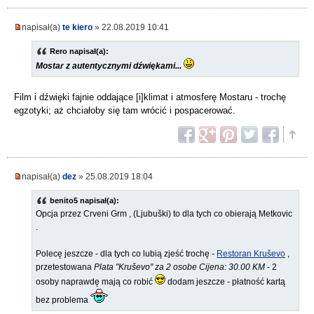
napisał(a)
te kiero
» 22.08.2019 10:41
Rero napisał(a):
Mostar z autentycznymi dźwiękami...
Film i dźwięki fajnie oddające [i]klimat i atmosferę Mostaru - trochę
egzotyki; aż chciałoby się tam wrócić i pospacerować.
napisał(a)
dez
» 25.08.2019 18:04
benito5 napisał(a):
Opcja przez Crveni Grm , (Ljubuški) to dla tych co obierają Metkovic
.
Polecę jeszcze - dla tych co lubią zjeść trochę -
Restoran Kruševo
,
przetestowana
Plata "Kruševo" za 2 osobe Cijena: 30.00 KM
- 2
osoby naprawdę mają co robić
dodam jeszcze - płatność kartą
bez problema