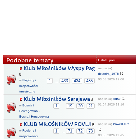
Podobne tematy
Ostatni post
Klub Miłośników Wyspy Pag
napisał(a)
dejanira_1978
03.08.2026 12:00
w
Regiony i
1
433
434
435
...
miejscowości
turystyczne
Klub Miłośników Sarajewa
napisał(a)
Adax
01.04.2026 13:16
w
Bośnia i
1
19
20
21
...
Hercegowina -
Bosna i Hercegovina
KLUB MIŁOŚNIKÓW POVLJI
napisał(a)
Pawel41Rz
w
Regiony i
1
71
72
73
...
03.06.2026 11:45
miejscowości