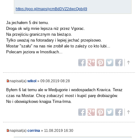
https://goo.gl/maps/ycmBdDVZ2dwcQpb49
Ja jechałem 5 dni temu.
Droga ok w/g mnie lepsza niż przez Vgorac.
Na przejściu granicznym na bieżąco.
Tylko uważaj na fotoradary i lepiej jechać przepisowo.
Mostar "szału" na nas nie zrobił ale to zależy co kto lubi...
Polecam jeziora w Imostkach...
napisał(a)
wikol
» 09.08.2019 08:28
Byłem 6 lat temu ale w Medjugorie i wodospadach Kravica. Teraz
czas na Mostar. Chcę zobaczyć most i kupić parę drobiazgów.
No i obowiązkowo knajpa Tima-Irma.
napisał(a)
corrina
» 11.08.2019 16:30