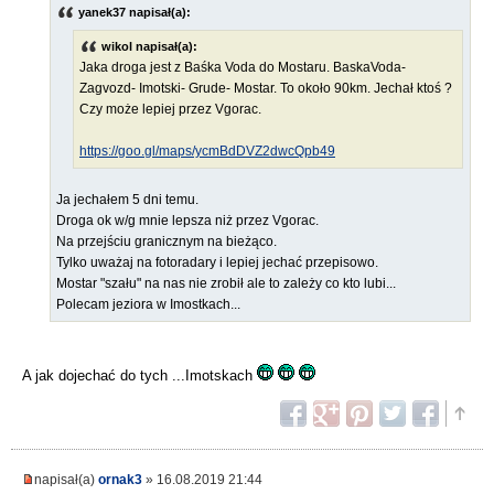
yanek37 napisał(a):
wikol napisał(a):
Jaka droga jest z Baśka Voda do Mostaru. BaskaVoda-
Zagvozd- Imotski- Grude- Mostar. To około 90km. Jechał ktoś ?
Czy może lepiej przez Vgorac.
https://goo.gl/maps/ycmBdDVZ2dwcQpb49
Ja jechałem 5 dni temu.
Droga ok w/g mnie lepsza niż przez Vgorac.
Na przejściu granicznym na bieżąco.
Tylko uważaj na fotoradary i lepiej jechać przepisowo.
Mostar "szału" na nas nie zrobił ale to zależy co kto lubi...
Polecam jeziora w Imostkach...
A jak dojechać do tych ...Imotskach
napisał(a)
ornak3
» 16.08.2019 21:44