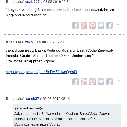
napisał(a)
edzia217
» 08.08.2019 19:34
Ja byłam w sobotę 3 sierpnia i chłopak od parkingu powiedział, że
biorę opłatę od dwóch dni.
napisał(a)
wikol
» 09.08.2019 07:43
Jaka droga jest z Baśka Voda do Mostaru. BaskaVoda- Zagvozd-
Imotski- Grude- Mostar. To około 90km. Jechał ktoś ?
Czy może lepiej przez Vgorac.
https://goo.gl/maps/ycmBdDVZ2dwcQpb49
napisał(a)
yanek37
» 09.08.2019 08:14
wikol napisał(a):
Jaka droga jest z Baśka Voda do Mostaru. BaskaVoda- Zagvozd-
Imotski- Grude- Mostar. To około 90km. Jechał ktoś ?
Czy może lepiej przez Vgorac.