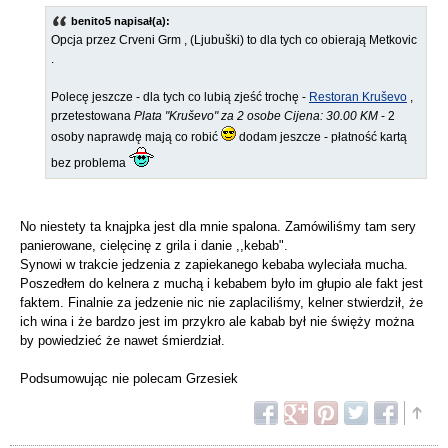
benito5 napisał(a):
Opcja przez Crveni Grm , (Ljubuški) to dla tych co obierają Metkovic
.
Polecę jeszcze - dla tych co lubią zjeść trochę -
Restoran Kruševo
,
przetestowana
Plata "Kruševo" za 2 osobe Cijena: 30.00 KM
- 2
osoby naprawdę mają co robić
dodam jeszcze - płatność kartą
bez problema
No niestety ta knajpka jest dla mnie spalona. Zamówiliśmy tam sery
panierowane, cielęcinę z grila i danie ,,kebab".
Synowi w trakcie jedzenia z zapiekanego kebaba wyleciała mucha.
Poszedłem do kelnera z muchą i kebabem było im głupio ale fakt jest
faktem. Finalnie za jedzenie nic nie zaplaciliśmy, kelner stwierdził, że
ich wina i że bardzo jest im przykro ale kabab był nie święży można
by powiedzieć że nawet śmierdział.
Podsumowując nie polecam Grzesiek