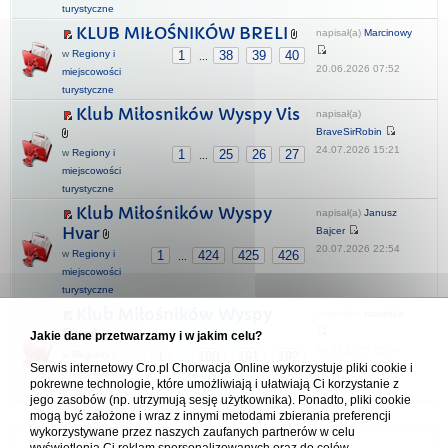
turystyczne
KLUB MIŁOŚNIKÓW BRELI
napisał(a)
Marcinowy
w
Regiony i
1
38
39
40
...
20.06.2026 07:52
miejscowości
turystyczne
Klub Miłosników Wyspy Vis
napisał(a)
BraveSirRobin
24.07.2026 15:21
w
Regiony i
1
25
26
27
...
miejscowości
turystyczne
Klub Miłośników Wyspy
napisał(a)
Janusz
Hvar
Bajcer
20.07.2026 22:54
w
Regiony i
1
424
425
426
...
miejscowości
turystyczne
Klub Miłośników Wyspy
napisał(a)
maslinka
Brač
Jakie dane przetwarzamy i w jakim celu?
08.08.2026 22:00
w
Regiony i
1
190
191
192
...
Serwis internetowy Cro.pl Chorwacja Online wykorzystuje pliki cookie i
miejscowości
pokrewne technologie, które umożliwiają i ułatwiają Ci korzystanie z
turystyczne
jego zasobów (np. utrzymują sesję użytkownika). Ponadto, pliki cookie
mogą być założone i wraz z innymi metodami zbierania preferencji
wykorzystywane przez naszych zaufanych partnerów w celu
Forum Chorwacja Online - Cro.pl