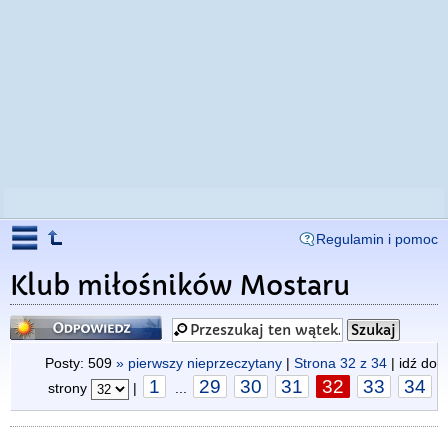
Regulamin i pomoc
Klub miłośników Mostaru
Odpowiedz
Posty: 509
» pierwszy nieprzeczytany
|
Strona
32
z
34
| idź do
1
29
30
31
32
33
34
strony
|
...