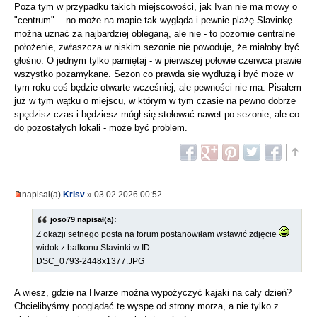
Poza tym w przypadku takich miejscowości, jak Ivan nie ma mowy o
"centrum"... no może na mapie tak wygląda i pewnie plażę Slavinkę
można uznać za najbardziej obleganą, ale nie - to pozornie centralne
położenie, zwłaszcza w niskim sezonie nie powoduje, że miałoby być
głośno. O jednym tylko pamiętaj - w pierwszej połowie czerwca prawie
wszystko pozamykane. Sezon co prawda się wydłużą i być może w
tym roku coś będzie otwarte wcześniej, ale pewności nie ma. Pisałem
już w tym wątku o miejscu, w którym w tym czasie na pewno dobrze
spędzisz czas i będziesz mógł się stołować nawet po sezonie, ale co
do pozostałych lokali - może być problem.
napisał(a)
Krisv
» 03.02.2026 00:52
joso79 napisał(a):
Z okazji setnego posta na forum postanowiłam wstawić zdjęcie
widok z balkonu Slavinki w ID
DSC_0793-2448x1377.JPG
A wiesz, gdzie na Hvarze można wypożyczyć kajaki na cały dzień?
Chcielibyśmy pooglądać tę wyspę od strony morza, a nie tylko z