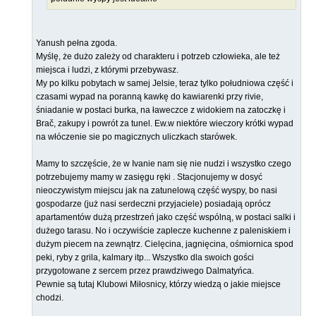
Yanush pełna zgoda.
Myślę, że dużo zależy od charakteru i potrzeb człowieka, ale też
miejsca i ludzi, z którymi przebywasz.
My po kilku pobytach w samej Jelsie, teraz tylko południowa część i
czasami wypad na poranną kawkę do kawiarenki przy rivie,
śniadanie w postaci burka, na ławeczce z widokiem na zatoczkę i
Brač, zakupy i powrót za tunel. Ew.w niektóre wieczory krótki wypad
na włóczenie sie po magicznych uliczkach starówek.
Mamy to szczęście, że w Ivanie nam się nie nudzi i wszystko czego
potrzebujemy mamy w zasięgu ręki . Stacjonujemy w dosyć
nieoczywistym miejscu jak na zatunelową część wyspy, bo nasi
gospodarze (już nasi serdeczni przyjaciele) posiadają oprócz
apartamentów dużą przestrzeń jako część wspólną, w postaci salki i
dużego tarasu. No i oczywiście zaplecze kuchenne z paleniskiem i
dużym piecem na zewnątrz. Cielęcina, jagnięcina, ośmiornica spod
peki, ryby z grila, kalmary itp... Wszystko dla swoich gości
przygotowane z sercem przez prawdziwego Dalmatyńca.
Pewnie są tutaj Klubowi Miłosnicy, którzy wiedzą o jakie miejsce
chodzi.