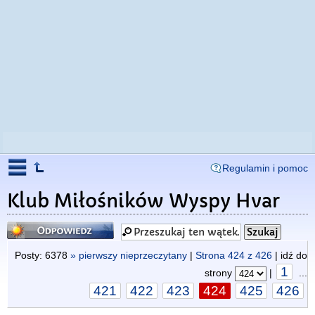
Regulamin i pomoc
Klub Miłośników Wyspy Hvar
Odpowiedz
Posty: 6378
» pierwszy nieprzeczytany
|
Strona
424
z
426
| idź do
1
strony
|
...
421
422
423
424
425
426