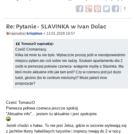
Re: Pytanie- SLAVINKA w Ivan Dolac
napisał(a)
krispinus
» 13.01.2026 16:57
TomaszO napisał(a):
Cześć Cromaniacy,
Kilka lat mnie tu nie było. Wybaczcie proszę jeśli w nieodpowiednim
miejscu pytam ale coś sobie nie radzę. Szukam apartamentu dla 2
osób w pierwszej połowie czerwca- wstępnie myślę o Slavinka. Ma
ktoś może aktualne info jak tam jest? Czy w czerwcu jest już dużo
ludzi, głośno (bo to centrum mieściny)? Może jakieś inne
propozycje?
Cześć TomaszO
Pierwsza połowa czerwca jeszcze spokój.
"Aktualne info"... jestem tu aktualnie i jest spokojnie.
Jeżeli chodzi o hałas. To nie jest Jelsa, gdzie w sezonie wylewają się
z jachtów tłumy hałaśliwych turystów i imprezy trwają do 2 w nocy.