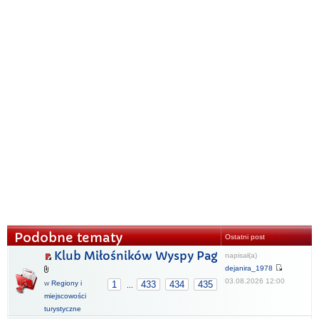
Podobne tematy
Ostatni post
Klub Miłośników Wyspy Pag
napisał(a)
dejanira_1978
03.08.2026 12:00
w
Regiony i
1
433
434
435
...
miejscowości
turystyczne