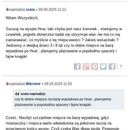
napisał(a)
szata
» 09.09.2025 11:12
Witam Wszystkich,
Sucuraj na wyspie Hvar, taki chyba jest nasz kierunek , startujemy w
czwartek, pogoda słoneczka nadal się utrzymuje więc nie ma co się
zastanawiać, co myślicie o tej miejscowości ? Jakieś wskazówki ?
Jedziemy z dwójką dzieci 3 i 8 lat czy to dobre miejsce na bazę
wypadowa po Hvar , planujemy plażowanie a popołudniu spacery i
fajne knajpki.
napisał(a)
Mikromir
» 09.09.2025 11:55
szata napisał(a):
czy to dobre miejsce na bazę wypadowa po Hvar , planujemy
plażowanie a popołudniu spacery i fajne knajpki.
Cześć. Niezbyt szczęśliwe miejsce na bazę wypadową, gdyż
miasteczka i miejsca warte odwiedzenia są położone raczej na
przeciwnym końcu wyspy. Czyli czeka Was długa jazda. Proponuję