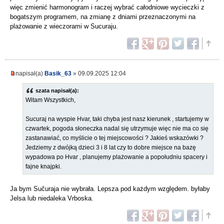
więc zmienić harmonogram i raczej wybrać całodniowe wycieczki z
bogatszym programem, na zmianę z dniami przeznaczonymi na
plażowanie z wieczorami w Sucuraju.
napisał(a)
Basik_63
» 09.09.2025 12:04
szata napisał(a):
Witam Wszystkich,
Sucuraj na wyspie Hvar, taki chyba jest nasz kierunek , startujemy w
czwartek, pogoda słoneczka nadal się utrzymuje więc nie ma co się
zastanawiać, co myślicie o tej miejscowości ? Jakieś wskazówki ?
Jedziemy z dwójką dzieci 3 i 8 lat czy to dobre miejsce na bazę
wypadowa po Hvar , planujemy plażowanie a popołudniu spacery i
fajne knajpki.
Ja bym Sučuraja nie wybrała. Lepsza pod każdym względem. byłaby
Jelsa lub niedaleka Vrboska.