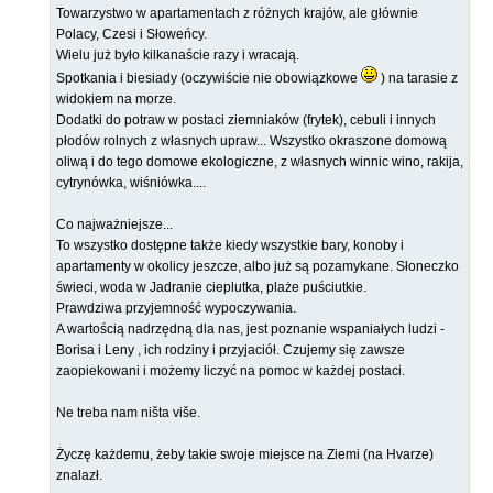
Towarzystwo w apartamentach z różnych krajów, ale głównie
Polacy, Czesi i Słoweńcy.
Wielu już było kilkanaście razy i wracają.
Spotkania i biesiady (oczywiście nie obowiązkowe
) na tarasie z
widokiem na morze.
Dodatki do potraw w postaci ziemniaków (frytek), cebuli i innych
płodów rolnych z własnych upraw... Wszystko okraszone domową
oliwą i do tego domowe ekologiczne, z własnych winnic wino, rakija,
cytrynówka, wiśniówka....
Co najważniejsze...
To wszystko dostępne także kiedy wszystkie bary, konoby i
apartamenty w okolicy jeszcze, albo już są pozamykane. Słoneczko
świeci, woda w Jadranie cieplutka, plaże puściutkie.
Prawdziwa przyjemność wypoczywania.
A wartością nadrzędną dla nas, jest poznanie wspaniałych ludzi -
Borisa i Leny , ich rodziny i przyjaciół. Czujemy się zawsze
zaopiekowani i możemy liczyć na pomoc w każdej postaci.
Ne treba nam ništa više.
Życzę każdemu, żeby takie swoje miejsce na Ziemi (na Hvarze)
znalazł.