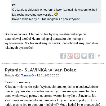
P.S.
O udziale w zbiorach winogron i oliwek juz tutaj nie wspomnę, bo i
tak trochę przydługawo wyszło...
Dawno mnie nie było... Nie mogłem sie powstrzymać.
Brzmi wspaniale. Dla nas to też byłyby świetne wakacje. W
zatunelowej części Hvaru najlepiej sprawdza się nocleg z
wyżywieniem. My tak mieliśmy w Zavali i popróbowaliśmy mnóstwo
lokalnych pyszności.
Pytanie- SLAVINKA w Ivan Dolac
napisał(a)
TomaszO
» 12.01.2026 20:20
Cześć Cromaniacy,
Kilka lat mnie tu nie było. Wybaczcie proszę jeśli w nieodpowiednim
miejscu pytam ale coś sobie nie radzę. Szukam apartamentu dla 2
osób w pierwszej połowie czerwca- wstępnie myślę o Slavinka. Ma
ktoś może aktualne info jak tam jest? Czy w czerwcu jest już dużo
ludzi, głośno (bo to centrum mieściny)? Może jakieś inne propozycje?