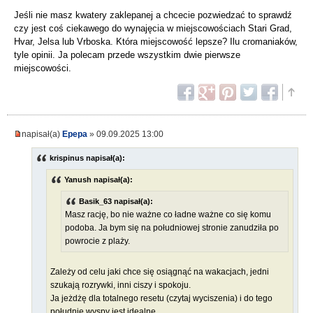
Jeśli nie masz kwatery zaklepanej a chcecie pozwiedzać to sprawdź
czy jest coś ciekawego do wynajęcia w miejscowościach Stari Grad,
Hvar, Jelsa lub Vrboska. Która miejscowość lepsze? Ilu cromaniaków,
tyle opinii. Ja polecam przede wszystkim dwie pierwsze
miejscowości.
napisał(a)
Epepa
» 09.09.2025 13:00
krispinus napisał(a):
Yanush napisał(a):
Basik_63 napisał(a):
Masz rację, bo nie ważne co ładne ważne co się komu
podoba. Ja bym się na południowej stronie zanudziła po
powrocie z plaży.
Zależy od celu jaki chce się osiągnąć na wakacjach, jedni
szukają rozrywki, inni ciszy i spokoju.
Ja jeżdżę dla totalnego resetu (czytaj wyciszenia) i do tego
południe wyspy jest idealne