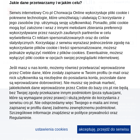
KLUB MIŁOŚNIKÓW POVLJI
napisał(a)
Pawel41Rz
Jakie dane przetwarzamy i w jakim celu?
w
Regiony i
1
71
72
73
...
Serwis internetowy Cro.pl Chorwacja Online wykorzystuje pliki cookie i
03.06.2026 11:45
miejscowości
pokrewne technologie, które umożliwiają i ułatwiają Ci korzystanie z
turystyczne
jego zasobów (np. utrzymują sesję użytkownika). Ponadto, pliki cookie
mogą być założone i wraz z innymi metodami zbierania preferencji
wykorzystywane przez naszych zaufanych partnerów w celu
Forum Chorwacja Online - Cro.pl
wyświetlenia Ci reklam spersonalizowanych oraz do celów
statystycznych. Korzystając z serwisu wyrażasz jednocześnie zgodę na
Usuń ciasteczka
• Strefa czasowa: UTC + 1 (Polska - czas zimowy) [
DST
]
wykorzystanie plików cookie i treści spersonalizowane, możesz
jednakże wyłączyć niektóre z plików cookies. Ewentualnie, możesz
wyłączyć pliki cookie w opcjach swojej przeglądarki internetowej.
Jeśli masz u nas konto, możemy również przetwarzać wprowadzone
przez Ciebie dane, które zostały zapisane w Twoim profilu (e-mail oraz
nick użytkownika są niezbędne do posiadania konta, pozostałe dane
są wprowadzane dobrowolnie). Nie musisz się jednak martwić,
jakiekolwiek dane wprowadzone przez Ciebie do bazy cro.pl nie będą
bez Twojej zgody przekazane innym podmiotom (poza sytuacjami,
które są wymagane przez prawo) i służą jedynie do korzystania z
[
reklama
] [
kontakt
]
serwisu cro.pl. Nie odsprzedamy więc Twojego e-maila ani innej
Platforma cro.pl© Chorwacja online™ wykorzystuje cookies do prawidłowego działania, te pliki
gromadzą na Twoim komputerze dane ułatwiające korzystanie z serwisu; więcej informacji w
zapisanej w profilu danej żadnemu zewnętrznemu podmiotowi.
polityce prywatności
.
Szczegółowe informacje znajdziesz w
polityce prywatności
oraz
Redakcja platformy cro.pl© Chorwacja online™ nie odpowiada za treści zamieszczone przez
Regulaminie.
użytkowników. Korzystanie z serwisu oznacza akceptację regulaminu. Serwis ma charakter
wyłącznie informacyjny. Cro.pl© nie reprezentuje interesów żadnego biura podróży, nie zajmuje
się organizacją imprez turystycznych oraz nie odpowiada za treść zamieszczonych reklam.
ustawienia cookies
akceptuję, przejdź do serwisu
Copyright: cro.pl© 1999-2026 Wszystkie prawa zastrzeżone