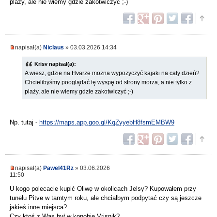
plaży, ale nie wiemy gdzie zakotwiczyć ;-)
napisał(a)
Niclaus
» 03.03.2026 14:34
Krisv napisał(a):
A wiesz, gdzie na Hvarze można wypożyczyć kajaki na cały dzień?
Chcielibyśmy pooglądać tę wyspę od strony morza, a nie tylko z
plaży, ale nie wiemy gdzie zakotwiczyć ;-)
Np. tutaj -
https://maps.app.goo.gl/KqZyyebH8fsmEMBW9
napisał(a)
Pawel41Rz
» 03.06.2026
11:50
U kogo polecacie kupić Oliwę w okolicach Jelsy? Kupowałem przy
tunelu Pitve w tamtym roku, ale chciałbym podpytać czy są jeszcze
jakieś inne miejsca?
Czy ktoś z Was był w konobie Vrisnik?