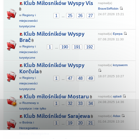
Klub Miłosników Wyspy Vis
napisał(a)
BraveSirRobin
24.07.2026 15:21
w
Regiony i
1
25
26
27
...
miejscowości
turystyczne
Klub Miłośników Wyspy
napisał(a)
Epepa
Brač
07.08.2026 11:30
w
Regiony i
1
190
191
192
...
miejscowości
turystyczne
Klub Miłośników Wyspy
napisał(a)
krzyswerm
Korčula
18.07.2025 10:27
w
Regiony i
1
47
48
49
...
miejscowości
turystyczne
Klub miłośników Mostaru
napisał(a)
ajdadi
24.08.2025 14:36
w
Rozmowy o
1
32
33
34
...
turystyce i nie tylko
Klub Miłośników Sarajewa
napisał(a)
Adax
01.04.2026 13:16
w
Bośnia i
1
19
20
21
...
Hercegowina -
Bosna i Hercegovina