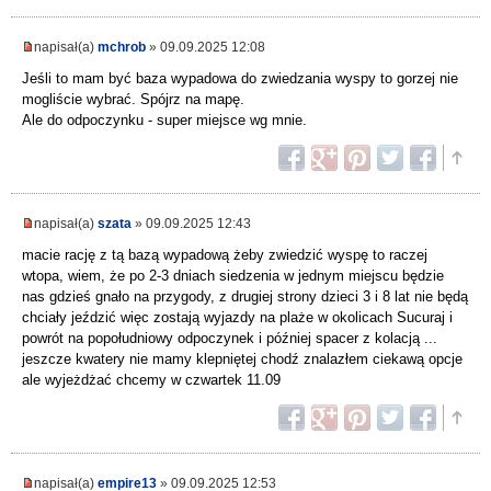
napisał(a)
mchrob
» 09.09.2025 12:08
Jeśli to mam być baza wypadowa do zwiedzania wyspy to gorzej nie
mogliście wybrać. Spójrz na mapę.
Ale do odpoczynku - super miejsce wg mnie.
napisał(a)
szata
» 09.09.2025 12:43
macie rację z tą bazą wypadową żeby zwiedzić wyspę to raczej
wtopa, wiem, że po 2-3 dniach siedzenia w jednym miejscu będzie
nas gdzieś gnało na przygody, z drugiej strony dzieci 3 i 8 lat nie będą
chciały jeździć więc zostają wyjazdy na plaże w okolicach Sucuraj i
powrót na popołudniowy odpoczynek i później spacer z kolacją ...
jeszcze kwatery nie mamy klepniętej chodź znalazłem ciekawą opcje
ale wyjeżdżać chcemy w czwartek 11.09
napisał(a)
empire13
» 09.09.2025 12:53