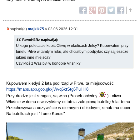
napisał(a)
majkik75
» 03.06.2026 12:31
Pawel41Rz napisał(a):
U kogo polecacie kupić Oliwę w okolicach Jelsy? Kupowałem przy
tunelu Pitve w tamtym roku, ale chciałbym podpytać czy są jeszcze
jakieś inne miejsca?
Czy ktoś z Was był w konobie Vrisnik?
Kupowałem kiedyś 2 lata pod rząd w Pitve, ta miejscowość
https://maps.app.goo.gl/xjWvq6ktStg6PuHH8
Przy drodze jest stragan, są wina (Prosek obłędny
) i oliwa.
Właśnie w domu otworzyliśmy ostatnia zakupioną butelkę 5 lat temu.
Przechowywana oczywiście w ciemnym i chłodnym, smak ma super.
Na butelkach jest "Tomo Kordic"