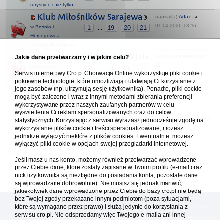
turystyce i nie tylko
Klub Miłośników Sarajewa
napisał(a)
Adax
01.04.2026 13:16
w
Bośnia i
1
19
20
21
...
Hercegowina -
Bosna i Hercegovina
KLUB MIŁOŚNIKÓW POVLJI
napisał(a)
Pawel41Rz
Jakie dane przetwarzamy i w jakim celu?
w
Regiony i
1
71
72
73
...
Serwis internetowy Cro.pl Chorwacja Online wykorzystuje pliki cookie i
03.06.2026 11:45
miejscowości
pokrewne technologie, które umożliwiają i ułatwiają Ci korzystanie z
turystyczne
jego zasobów (np. utrzymują sesję użytkownika). Ponadto, pliki cookie
mogą być założone i wraz z innymi metodami zbierania preferencji
wykorzystywane przez naszych zaufanych partnerów w celu
Forum Chorwacja Online - Cro.pl
wyświetlenia Ci reklam spersonalizowanych oraz do celów
statystycznych. Korzystając z serwisu wyrażasz jednocześnie zgodę na
Usuń ciasteczka
• Strefa czasowa: UTC + 1 (Polska - czas zimowy) [
DST
]
wykorzystanie plików cookie i treści spersonalizowane, możesz
jednakże wyłączyć niektóre z plików cookies. Ewentualnie, możesz
wyłączyć pliki cookie w opcjach swojej przeglądarki internetowej.
Jeśli masz u nas konto, możemy również przetwarzać wprowadzone
przez Ciebie dane, które zostały zapisane w Twoim profilu (e-mail oraz
nick użytkownika są niezbędne do posiadania konta, pozostałe dane
są wprowadzane dobrowolnie). Nie musisz się jednak martwić,
jakiekolwiek dane wprowadzone przez Ciebie do bazy cro.pl nie będą
bez Twojej zgody przekazane innym podmiotom (poza sytuacjami,
które są wymagane przez prawo) i służą jedynie do korzystania z
[
reklama
] [
kontakt
]
serwisu cro.pl. Nie odsprzedamy więc Twojego e-maila ani innej
Platforma cro.pl© Chorwacja online™ wykorzystuje cookies do prawidłowego działania, te pliki