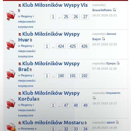
Klub Miłosników Wyspy Vis
napisał(a)
BraveSirRobin
24.07.2026 15:21
w
Regiony i
1
25
26
27
...
miejscowości
turystyczne
Klub Miłośników Wyspy
napisał(a)
Janusz
Hvar
Bajcer
20.07.2026 22:54
w
Regiony i
1
424
425
426
...
miejscowości
turystyczne
Klub Miłośników Wyspy
napisał(a)
Epepa
Brač
07.08.2026 11:30
w
Regiony i
1
190
191
192
...
miejscowości
turystyczne
Klub Miłośników Wyspy
napisał(a)
krzyswerm
Korčula
18.07.2025 10:27
w
Regiony i
1
47
48
49
...
miejscowości
turystyczne
Klub miłośników Mostaru
napisał(a)
ajdadi
24.08.2025 14:36
w
Rozmowy o
1
32
33
34
...