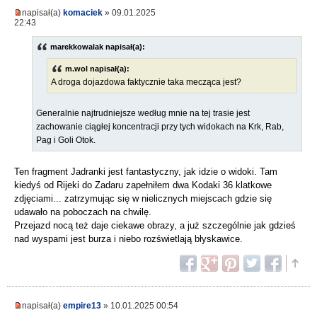
napisał(a)
komaciek
» 09.01.2025
22:43
marekkowalak napisał(a):
m.wol napisał(a):
A droga dojazdowa faktycznie taka mecząca jest?
Generalnie najtrudniejsze według mnie na tej trasie jest
zachowanie ciągłej koncentracji przy tych widokach na Krk, Rab,
Pag i Goli Otok.
Ten fragment Jadranki jest fantastyczny, jak idzie o widoki. Tam
kiedyś od Rijeki do Zadaru zapełniłem dwa Kodaki 36 klatkowe
zdjęciami... zatrzymując się w nielicznych miejscach gdzie się
udawało na poboczach na chwilę.
Przejazd nocą też daje ciekawe obrazy, a już szczególnie jak gdzieś
nad wyspami jest burza i niebo rozświetlają błyskawice.
napisał(a)
empire13
» 10.01.2025 00:54