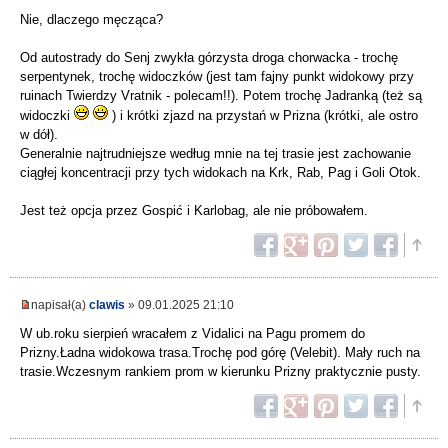
Nie, dlaczego męcząca?
Od autostrady do Senj zwykła górzysta droga chorwacka - trochę
serpentynek, trochę widoczków (jest tam fajny punkt widokowy przy
ruinach Twierdzy Vratnik - polecam!!). Potem trochę Jadranką (też są
widoczki
) i krótki zjazd na przystań w Prizna (krótki, ale ostro
w dół).
Generalnie najtrudniejsze według mnie na tej trasie jest zachowanie
ciągłej koncentracji przy tych widokach na Krk, Rab, Pag i Goli Otok.
Jest też opcja przez Gospić i Karlobag, ale nie próbowałem.
napisał(a)
clawis
» 09.01.2025 21:10
W ub.roku sierpień wracałem z Vidalici na Pagu promem do
Prizny.Ładna widokowa trasa.Trochę pod górę (Velebit). Mały ruch na
trasie.Wczesnym rankiem prom w kierunku Prizny praktycznie pusty.