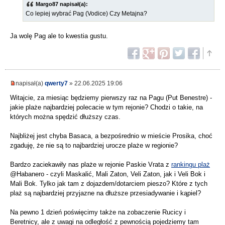
Margo87 napisał(a):
Co lepiej wybrać Pag (Vodice) Czy Metajna?
Ja wolę Pag ale to kwestia gustu.
napisał(a)
qwerty7
» 22.06.2025 19:06
Witajcie, za miesiąc będziemy pierwszy raz na Pagu (Put Benestre) -
jakie plaże najbardziej polecacie w tym rejonie? Chodzi o takie, na
których można spędzić dłuższy czas.
Najbliżej jest chyba Basaca, a bezpośrednio w mieście Prosika, choć
zgaduję, że nie są to najbardziej urocze plaże w regionie?
Bardzo zaciekawiły nas plaże w rejonie Paskie Vrata z
rankingu plaż
@Habanero - czyli Maskalić, Mali Zaton, Veli Zaton, jak i Veli Bok i
Mali Bok. Tylko jak tam z dojazdem/dotarciem pieszo? Które z tych
plaż są najbardziej przyjazne na dłuższe przesiadywanie i kąpiel?
Na pewno 1 dzień poświęcimy także na zobaczenie Rucicy i
Beretnicy, ale z uwagi na odległość z pewnością pojedziemy tam