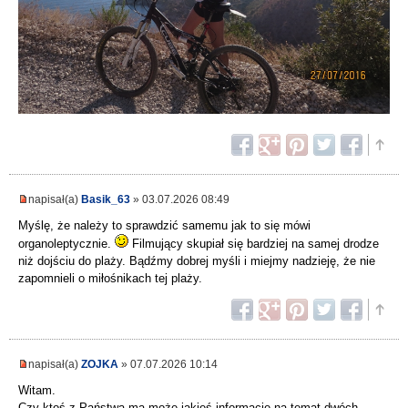
napisał(a)
Basik_63
» 03.07.2026 08:49
Myślę, że należy to sprawdzić samemu jak to się mówi
organoleptycznie.
Filmujący skupiał się bardziej na samej drodze
niż dojściu do plaży. Bądźmy dobrej myśli i miejmy nadzieję, że nie
zapomnieli o miłośnikach tej plaży.
napisał(a)
ZOJKA
» 07.07.2026 10:14
Witam.
Czy ktoś z Państwa ma może jakieś informacje na temat dwóch