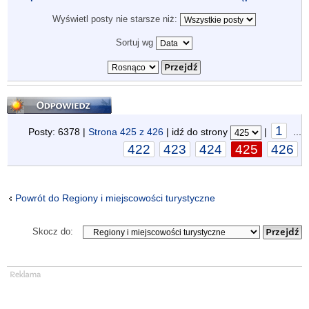
Wyświetl posty nie starsze niż:
Sortuj wg
Odpowiedz
1
Posty: 6378 |
Strona
425
z
426
| idź do strony
|
...
422
423
424
425
426
Powrót do Regiony i miejscowości turystyczne
Skocz do: