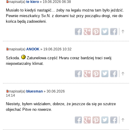
napisał(a)
te kiero
» 19.06.2026 06:38
Musiało to kiedyś nastąpić... żeby na legalu można tam było jeździć.
Pewnie mieszkańcy Sv.N. z domami tuż przy początku drogi, nie do
końca będą zadowoleni.
napisał(a)
ANOOK
» 19.06.2026 10:32
Szkoda.
Zatunelowa część Hvaru coraz bardziej traci swój
niepowtarzalny klimat.
napisał(a)
bluesman
» 30.06.2026
14:14
Niestety, byłem widziałem, dobrze, że jeszcze da się po szutrze
objechać Pitve no rowerze.