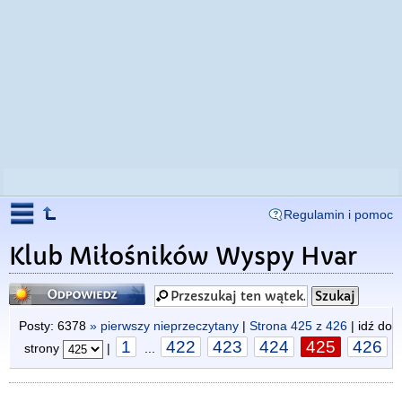
Regulamin i pomoc
Klub Miłośników Wyspy Hvar
Odpowiedz
Posty: 6378
» pierwszy nieprzeczytany
|
Strona
425
z
426
| idź do
1
422
423
424
425
426
strony
|
...