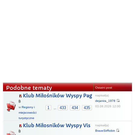
Podobne tematy
Ostatni post
Klub Miłośników Wyspy Pag
napisał(a)
dejanira_1978
03.08.2026 12:00
w
Regiony i
1
433
434
435
...
miejscowości
turystyczne
Klub Miłosników Wyspy Vis
napisał(a)
BraveSirRobin