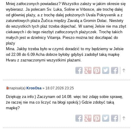
Mniej zatłoczonych powiadasz? Wszystko zależy w jakim okresie się
wybierasz. Ja polecam Sv. Luka, Soline w Vrbosce, ale trochę dalej
od główniej plaży, a z trochę dalej położonych Uvala Pokryvenik a z
zatunelowych plaża Žučica między Zavalą a Gromin Dolac. Niestety
do wszystkich tych plaż trzeba dojechać. W samej Jelsie nie ma zbyt
ciekawych i do tego niezbyt zatłoczonych plażyczek. Trochę takich
małych jest w dzielnicy Vitarnja. Pieszo można też doczłapać do
plaży
Mina. Jakby trzeba było w czymś doradzić to my będziemy w Jelsie
od 22.08 do 6.09 Acha dobrze byłoby gdybyś zadobył taką mapkę
Hvaru z zaznaczonymi wszystkimi plażami.
napisał(a)
KrosOsa
» 18.07.2026 23:25
Dziękuję za info:) Zaczynam od 14.08. więc też zdaję sobie sprawę,
że raczej nie ma co liczyć na błogi spokój:) Gdzie zdobyć taką
mapkę?