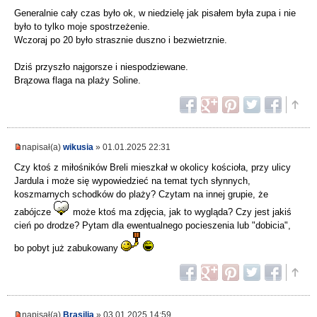
Generalnie cały czas było ok, w niedzielę jak pisałem była zupa i nie
było to tylko moje spostrzeżenie.
Wczoraj po 20 było strasznie duszno i bezwietrznie.
Dziś przyszło najgorsze i niespodziewane.
Brązowa flaga na plaży Soline.
napisał(a)
wikusia
» 01.01.2025 22:31
Czy ktoś z miłośników Breli mieszkał w okolicy kościoła, przy ulicy
Jardula i może się wypowiedzieć na temat tych słynnych,
koszmarnych schodków do plaży? Czytam na innej grupie, że
zabójcze
może ktoś ma zdjęcia, jak to wygląda? Czy jest jakiś
cień po drodze? Pytam dla ewentualnego pocieszenia lub "dobicia",
bo pobyt już zabukowany
napisał(a)
Brasilia
» 03.01.2025 14:59