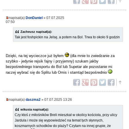
napisał(a)
DonDaniel
» 07.07.2025
07:50
Zacheusz napisał(a):
Tak jest foshpickin na Jelsę, a potem na Bol. Trwa to około 9 godzin
Dzięki, na tej wycieczce już byłem
(dla mnie to zwiedzanie za
szybko - jedynie rejsik fajny i przyjemny) szukam jakby
bezpośredniego transportu do Bol lub Supetar ale pozostanie mi
raczej wybrać się do Splitu lub Omis i stamtąd bezpośrednio
napisał(a)
daszma2
» 07.07.2025 13:26
wikusia napisał(a):
Czy ktoś z miłośników Breli mieszkał w okolicy kościoła, przy ulicy
Jardula i może się wypowiedzieć na temat tych słynnych,
koszmarnych schodków do plaży? Czytam na innej grupie, że