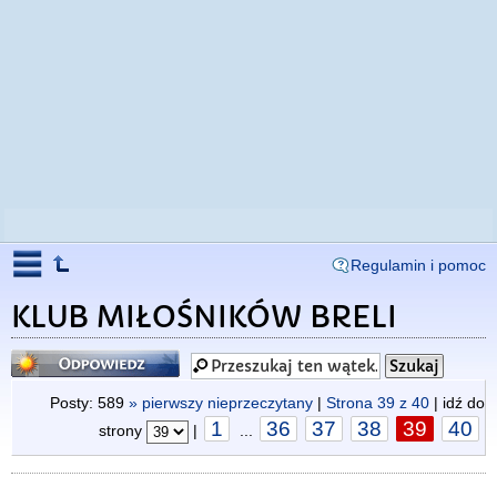
Regulamin i pomoc
KLUB MIŁOŚNIKÓW BRELI
Odpowiedz
Posty: 589
» pierwszy nieprzeczytany
|
Strona
39
z
40
| idź do
1
36
37
38
39
40
strony
|
...