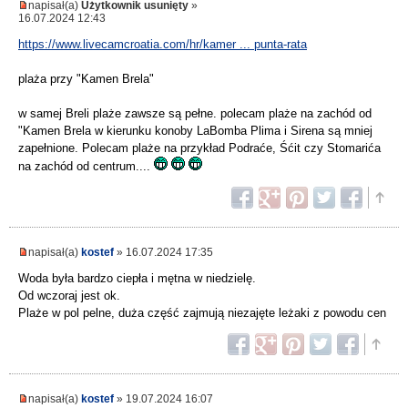
napisał(a)
Użytkownik usunięty
»
16.07.2024 12:43
https://www.livecamcroatia.com/hr/kamer ... punta-rata
plaża przy "Kamen Brela"
w samej Breli plaże zawsze są pełne. polecam plaże na zachód od
"Kamen Brela w kierunku konoby LaBomba Plima i Sirena są mniej
zapełnione. Polecam plaże na przykład Podraće, Śćit czy Stomarića
na zachód od centrum....
napisał(a)
kostef
» 16.07.2024 17:35
Woda była bardzo ciepła i mętna w niedzielę.
Od wczoraj jest ok.
Plaże w pol pelne, duża część zajmują niezajęte leżaki z powodu cen
napisał(a)
kostef
» 19.07.2024 16:07