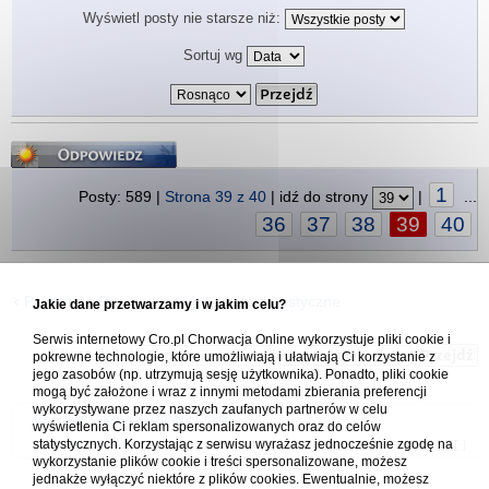
Wyświetl posty nie starsze niż:
Sortuj wg
Odpowiedz
1
Posty: 589 |
Strona
39
z
40
| idź do strony
|
...
36
37
38
39
40
Powrót do Regiony i miejscowości turystyczne
Jakie dane przetwarzamy i w jakim celu?
Serwis internetowy Cro.pl Chorwacja Online wykorzystuje pliki cookie i
Skocz do:
pokrewne technologie, które umożliwiają i ułatwiają Ci korzystanie z
jego zasobów (np. utrzymują sesję użytkownika). Ponadto, pliki cookie
mogą być założone i wraz z innymi metodami zbierania preferencji
wykorzystywane przez naszych zaufanych partnerów w celu
Forum Chorwacja Online - Cro.pl
wyświetlenia Ci reklam spersonalizowanych oraz do celów
statystycznych. Korzystając z serwisu wyrażasz jednocześnie zgodę na
Usuń ciasteczka
• Strefa czasowa: UTC + 1 (Polska - czas zimowy) [
DST
]
wykorzystanie plików cookie i treści spersonalizowane, możesz
jednakże wyłączyć niektóre z plików cookies. Ewentualnie, możesz