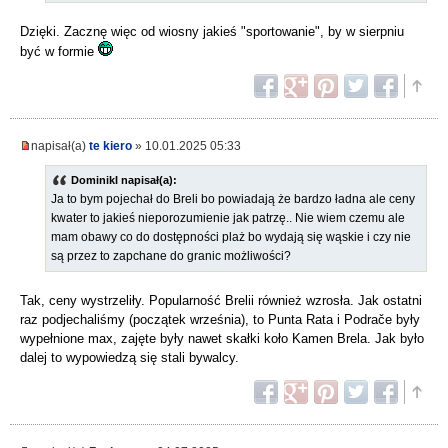
Dzięki. Zacznę więc od wiosny jakieś "sportowanie", by w sierpniu
być w formie
napisał(a)
te kiero
» 10.01.2025 05:33
DominikI napisał(a):
Ja to bym pojechał do Breli bo powiadają że bardzo ładna ale ceny
kwater to jakieś nieporozumienie jak patrzę.. Nie wiem czemu ale
mam obawy co do dostępności plaż bo wydają się wąskie i czy nie
są przez to zapchane do granic możliwości?
Tak, ceny wystrzeliły. Popularność Brelii również wzrosła. Jak ostatni
raz podjechaliśmy (początek września), to Punta Rata i Podrače były
wypełnione max, zajęte były nawet skałki koło Kamen Brela. Jak było
dalej to wypowiedzą się stali bywalcy.