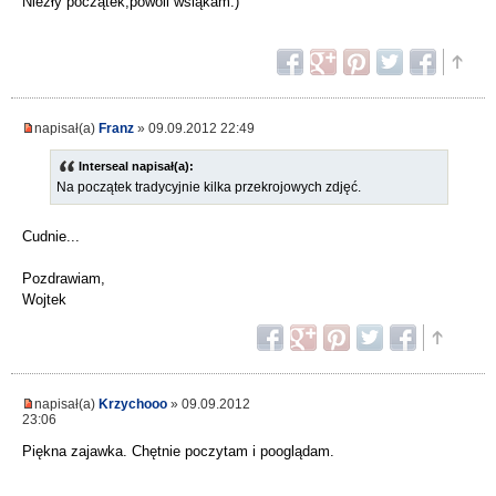
Niezły początek,powoli wsiąkam:)
napisał(a)
Franz
» 09.09.2012 22:49
Interseal napisał(a):
Na początek tradycyjnie kilka przekrojowych zdjęć.
Cudnie...
Pozdrawiam,
Wojtek
napisał(a)
Krzychooo
» 09.09.2012
23:06
Piękna zajawka. Chętnie poczytam i pooglądam.