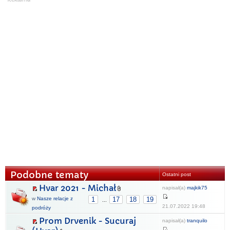
Podobne tematy
Ostatni post
Hvar 2021 - Michał
napisał(a)
majkik75
w
Nasze relacje z
1
17
18
19
...
21.07.2022 19:48
podróży
Prom Drvenik - Sucuraj
napisał(a)
tranquilo