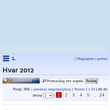
Regulamin i pomoc
Hvar 2012
Odpowiedz
Posty: 358
» pierwszy nieprzeczytany
|
Strona
1
z
24
| idź do
1
2
3
4
5
24
strony
|
...